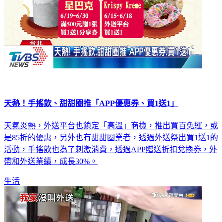
天熱！手搖飲、甜甜圈推「APP優惠券、買1送1」
天氣炎熱，外送平台也鎖定「高溫」商機，推出買百免運，或
是85折的優惠，另外也有甜甜圈業者，透過外送祭出買1送1的
活動，手搖飲也為了刺激消費，透過APP贈送折扣兌換券，外
帶和外送業績，成長30%。
生活