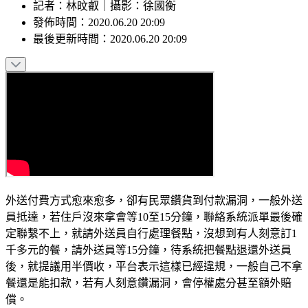
記者
：
林旼叡
｜
攝影
：
徐國衡
發佈時間：
2020.06.20 20:09
最後更新時間：
2020.06.20 20:09
外送付費方式愈來愈多，卻有民眾鑽貨到付款漏洞，一般外送
員抵達，若住戶沒來拿會等10至15分鐘，聯絡系統派單最後確
定聯繫不上，就請外送員自行處理餐點，沒想到有人刻意訂1
千多元的餐，請外送員等15分鐘，待系統把餐點退還外送員
後，就提議用半價收，平台表示這樣已經違規，一般自己不拿
餐還是能扣款，若有人刻意鑽漏洞，會停權處分甚至額外賠