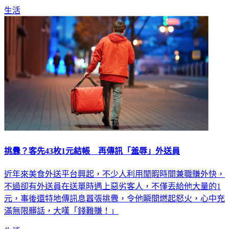
上外送業者。
生活
挑釁？客先43枚1元結帳 再傳訊「羞辱」外送員
近年來美食外送平台興起，不少人利用閒暇時間兼職賺外快，
不過卻有外送員在送單時遇上惡劣客人，不僅丟給他大量的1
元，事後還特地傳訊息囂張挑釁，令他瞬間燃起怒火，心中充
滿無限髒話，大嘆「錢難賺！」