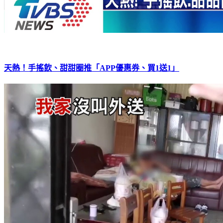
天熱！手搖飲、甜甜圈推「APP優惠券、買1送1」