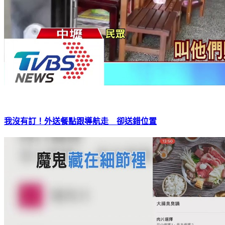
我沒有訂！外送餐點跟導航走 卻送錯位置