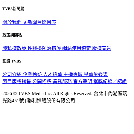
觀眾服務專線：02-2656-1599
TVBS新聞網
關於我們
56新聞台節目表
政策與隱私
隱私權政策
性騷擾防治措施
網站使用協定
版權宣告
認識 TVBS
公司介紹
企業動態
人才招募
主播專區
星藝象娛樂
節目版權銷售
公開招標
業務服務
官方聲明
獲獎紀錄／認證
2026 © TVBS Media Inc. All Rights Reserved. 台北市內湖區瑞
光路451號 | 聯利媒體股份有限公司