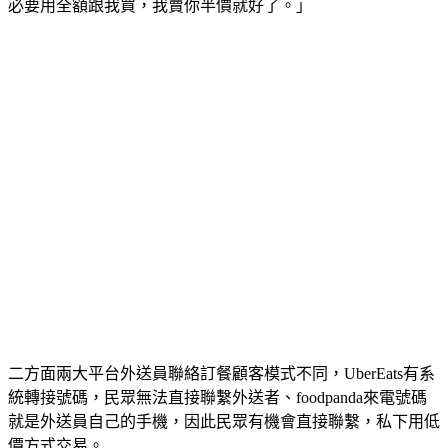
可以用現金跟我們買，我說可以啊跟我說多少錢，我說你沒有
必要用全額跟我買，我賣你半價就好了。」
二方面兩大平台外送員聯絡訂餐顧客模式不同，UberEats有系
統轉接號碼，民眾無法直接聯繫外送者、foodpanda來電號碼
就是外送員自己的手機，因此民眾有機會直接聯繫，私下用低