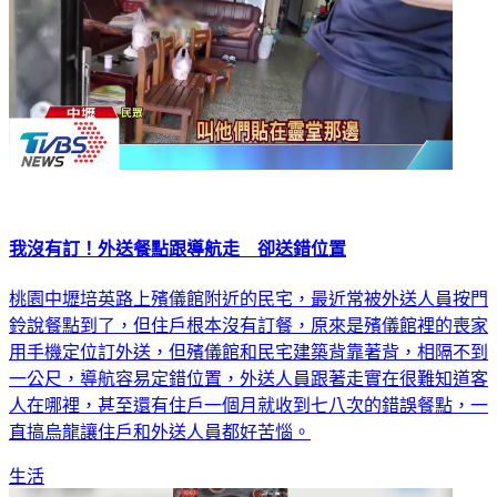
我沒有訂！外送餐點跟導航走 卻送錯位置
桃園中壢培英路上殯儀館附近的民宅，最近常被外送人員按門
鈴說餐點到了，但住戶根本沒有訂餐，原來是殯儀館裡的喪家
用手機定位訂外送，但殯儀館和民宅建築背靠著背，相隔不到
一公尺，導航容易定錯位置，外送人員跟著走實在很難知道客
人在哪裡，甚至還有住戶一個月就收到七八次的錯誤餐點，一
直搞烏龍讓住戶和外送人員都好苦惱。