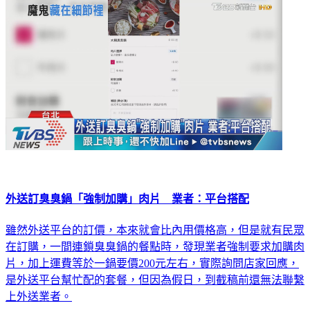
生活
外送訂臭臭鍋「強制加購」肉片 業者：平台搭配
雖然外送平台的訂價，本來就會比內用價格高，但是就有民眾
在訂購，一間連鎖臭臭鍋的餐點時，發現業者強制要求加購肉
片，加上運費等於一鍋要價200元左右，實際詢問店家回應，
是外送平台幫忙配的套餐，但因為假日，到截稿前還無法聯繫