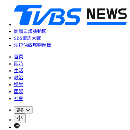
颱風白海豚動態
SBS歌謠大戰
沙拉油致癌物超標
首頁
即時
生活
政治
娛樂
國際
社會
更多