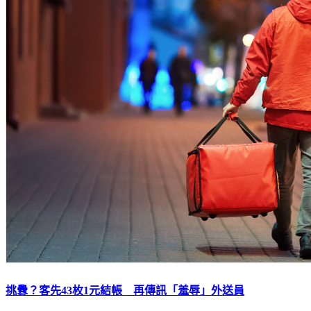
挑釁？客先43枚1元結帳 再傳訊「羞辱」外送員