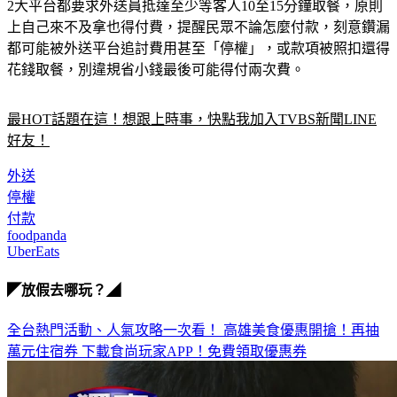
2大平台都要求外送員抵達至少等客人10至15分鐘取餐，原則
上自己來不及拿也得付費，提醒民眾不論怎麼付款，刻意鑽漏
都可能被外送平台追討費用甚至「停權」，或款項被照扣還得
花錢取餐，別違規省小錢最後可能得付兩次費。
最HOT話題在這！想跟上時事，快點我加入TVBS新聞LINE
好友！
外送
停權
付款
foodpanda
UberEats
◤放假去哪玩？◢
全台熱門活動、人氣攻略一次看！
高雄美食優惠開搶！再抽
萬元住宿券
下載食尚玩家APP！免費領取優惠券