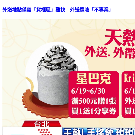
外送地點僅寫「貨櫃區」難找 外送遭嗆「不專業」