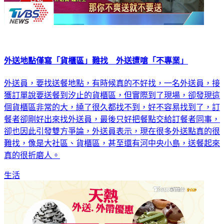
外送地點僅寫「貨櫃區」難找 外送遭嗆「不專業」
外送員，要找送餐地點，有時候真的不好找，一名外送員，接
獲訂單說要送餐到汐止的貨櫃區，但實際到了現場，卻發現這
個貨櫃區非常的大，繞了很久都找不到，好不容易找到了，訂
餐者卻剛好出來找外送員，最後只好把餐點交給訂餐者同事，
卻也因此引發雙方爭論，外送員表示，現在很多外送點真的很
難找，像是大社區、貨櫃區，甚至還有河中央小島，送餐起來
真的很折磨人。
生活