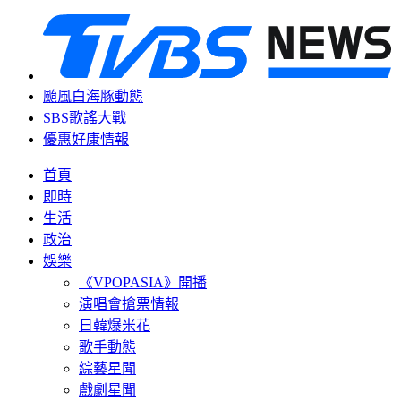
颱風白海豚動態
SBS歌謠大戰
優惠好康情報
首頁
即時
生活
政治
娛樂
《VPOPASIA》開播
演唱會搶票情報
日韓爆米花
歌手動態
綜藝星聞
戲劇星聞