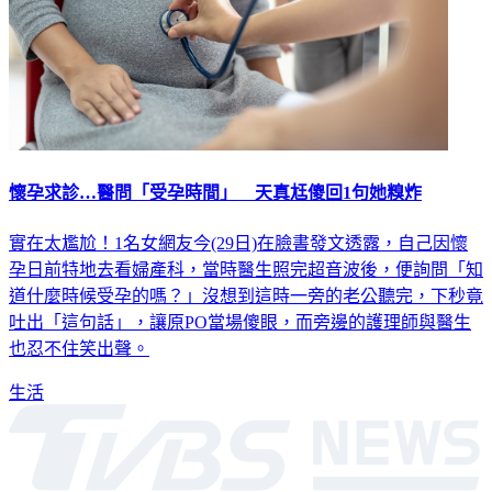
懷孕求診…醫問「受孕時間」 天真尪傻回1句她糗炸
實在太尷尬！1名女網友今(29日)在臉書發文透露，自己因懷
孕日前特地去看婦產科，當時醫生照完超音波後，便詢問「知
道什麼時候受孕的嗎？」沒想到這時一旁的老公聽完，下秒竟
吐出「這句話」，讓原PO當場傻眼，而旁邊的護理師與醫生
也忍不住笑出聲。
生活