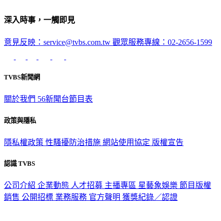
深入時事，一觸即見
意見反映：service@tvbs.com.tw
觀眾服務專線：02-2656-1599
TVBS新聞網
關於我們
56新聞台節目表
政策與隱私
隱私權政策
性騷擾防治措施
網站使用協定
版權宣告
認識 TVBS
公司介紹
企業動態
人才招募
主播專區
星藝象娛樂
節目版權
銷售
公開招標
業務服務
官方聲明
獲獎紀錄／認證