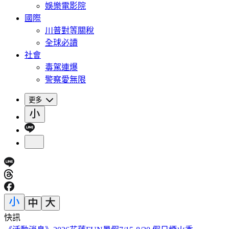
娛樂電影院
國際
川普對等關稅
全球必讀
社會
毒駕連爆
警察愛無限
更多
快訊