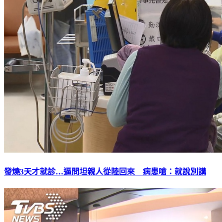
發燒3天才就診…逼問坦親人從陸回來 病患嗆：就說別講