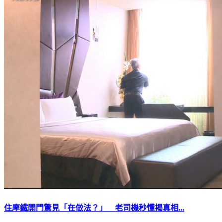
住摩鐵開門驚見「在做法？」 老司機秒懂揭真相...