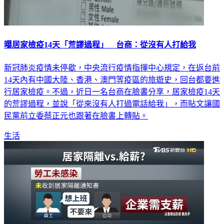
曝居家檢疫14天「荒謬過程」 台商：從沒有人打給我
新冠肺炎疫情未停歇，中央流行疫情指揮中心規定，在返台前
14天內有中國大陸、香港、澳門等疫區的旅遊史，回台都要進
行居家檢疫。不過，近日一名台商在臉書分享，居家檢疫14天
的荒謬過程，並說「從來沒有人打過電話給我」，而貼文讓國
民黨前立委蔡正元也跟著在臉書上轉貼。
生活