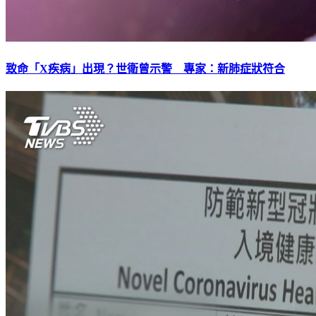
致命「X疾病」出現？世衛曾示警 專家：新肺症狀符合