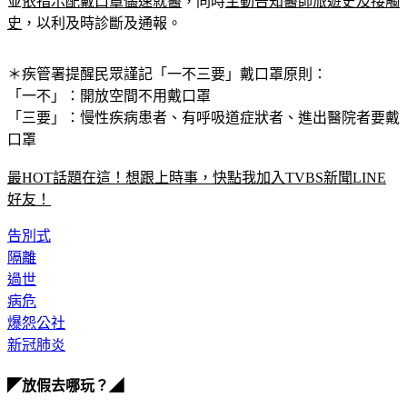
如有疑似症狀，請撥打：1922專線，或 0800-001922，
並
依指示配戴口罩儘速就醫
，同時
主動告知醫師旅遊史及接觸
史
，以利及時診斷及通報。
＊疾管署提醒民眾謹記
「一不三要」
戴口罩原則：
「一不」：開放空間不用戴口罩
「三要」：慢性疾病患者、有呼吸道症狀者、進出醫院者要戴
口罩
最HOT話題在這！想跟上時事，快點我加入TVBS新聞LINE
好友！
告別式
隔離
過世
病危
爆怨公社
新冠肺炎