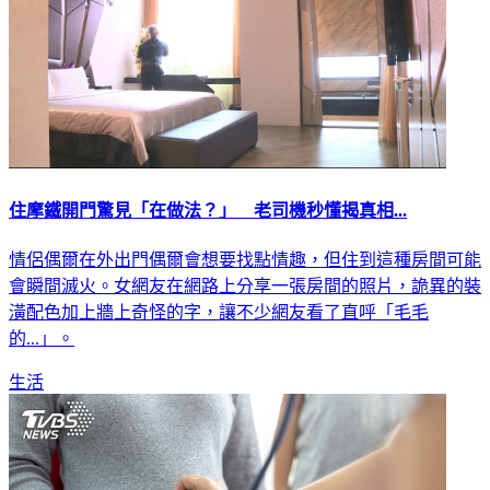
住摩鐵開門驚見「在做法？」 老司機秒懂揭真相...
情侶偶爾在外出門偶爾會想要找點情趣，但住到這種房間可能
會瞬間滅火。女網友在網路上分享一張房間的照片，詭異的裝
潢配色加上牆上奇怪的字，讓不少網友看了直呼「毛毛
的...」。
生活