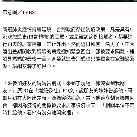
示意圖／TVBS
新冠肺炎疫情持續延燒，台灣政府祭出防疫政策，凡是具有中
港澳旅遊史(包含轉機)的民眾、或是確診病例接觸者，都要進
行14天的居家隔離，禁止外出。然而近日卻有一名男子，在大
陸出差期間收到媽媽的病危通知緊急回台，卻被要求隔離，錯
過見媽媽的最後一面，甚至就連告別式也只能獨自在家難過落
淚，讓網友聽了好揪心。
「來參加好友的媽媽告別式，來到了現場，卻沒看到我朋
友。」原PO在「爆怨公社」PO文，說朋友的妹妹告訴他，哥
哥月初在大陸出差時，媽媽突然病危，當下他雖立刻買機票回
台，卻因為疫情的關係被要求居家檢疫14天，「相關單位不定
時打給他，看他有沒有離開家裡」。