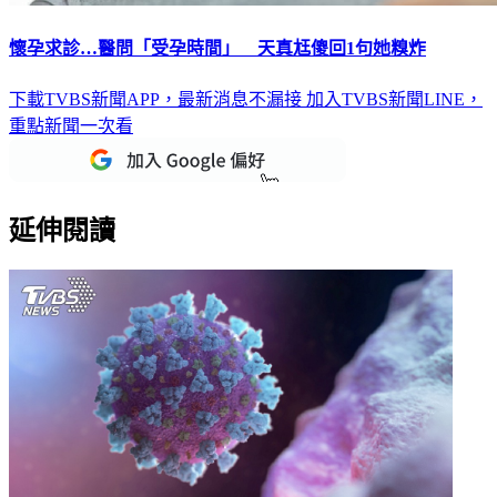
懷孕求診…醫問「受孕時間」 天真尪傻回1句她糗炸
下載TVBS新聞APP，最新消息不漏接
加入TVBS新聞LINE，
重點新聞一次看
延伸閱讀