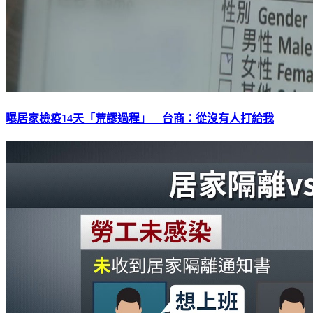
曝居家檢疫14天「荒謬過程」 台商：從沒有人打給我