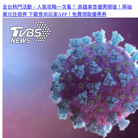
◤放假去哪玩？◢
全台熱門活動、人氣攻略一次看！
高雄美食優惠開搶！再抽
萬元住宿券
下載食尚玩家APP！免費領取優惠券