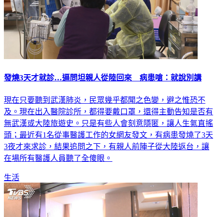
發燒3天才就診…逼問坦親人從陸回來 病患嗆：就說別講
現在只要聽到武漢肺炎，民眾幾乎都聞之色變，避之惟恐不
及。現在出入醫院診所，都得要戴口罩，還得主動告知是否有
無武漢或大陸旅遊史。只是有些人會刻意隱匿，讓人生氣直搖
頭；最近有1名從事醫護工作的女網友發文，有病患發燒了3天
3夜才來求診，結果追問之下，有親人前陣子從大陸返台，讓
在場所有醫護人員聽了全傻眼。
生活