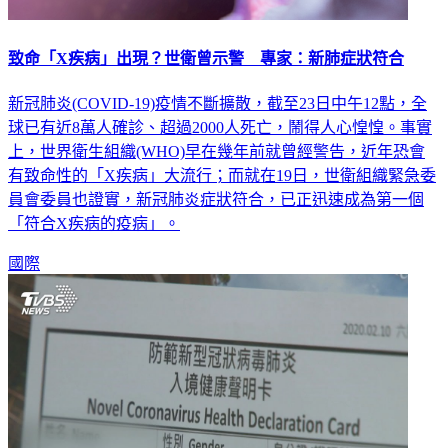
致命「X疾病」出現？世衛曾示警 專家：新肺症狀符合
新冠肺炎(COVID-19)疫情不斷擴散，截至23日中午12點，全
球已有近8萬人確診、超過2000人死亡，鬧得人心惶惶。事實
上，世界衛生組織(WHO)早在幾年前就曾經警告，近年恐會
有致命性的「X疾病」大流行；而就在19日，世衛組織緊急委
員會委員也證實，新冠肺炎症狀符合，已正迅速成為第一個
「符合X疾病的疫病」。
國際