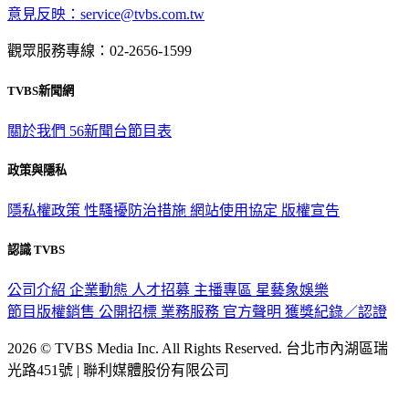
意見反映：service@tvbs.com.tw
觀眾服務專線：02-2656-1599
TVBS新聞網
關於我們
56新聞台節目表
政策與隱私
隱私權政策
性騷擾防治措施
網站使用協定
版權宣告
認識 TVBS
公司介紹
企業動態
人才招募
主播專區
星藝象娛樂
節目版權銷售
公開招標
業務服務
官方聲明
獲獎紀錄／認證
2026 © TVBS Media Inc. All Rights Reserved. 台北市內湖區瑞
光路451號 | 聯利媒體股份有限公司