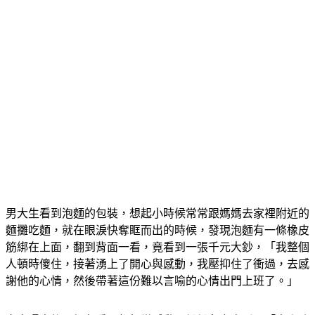
男大生看到泡麵的包裝，想起小時候常常跟媽媽去家裡附近的
麵攤吃麵，就在眼淚快奪眶而出的時候，發現泡麵有一條橡皮
筋綁在上面，翻到背面一看，竟看到一張千元大鈔，「我整個
人頓時傻住，接著湧上了開心與感動，我壓抑住了衝過，去感
謝他的心情，然後帶著這份難以言喻的心情出門上班了。」