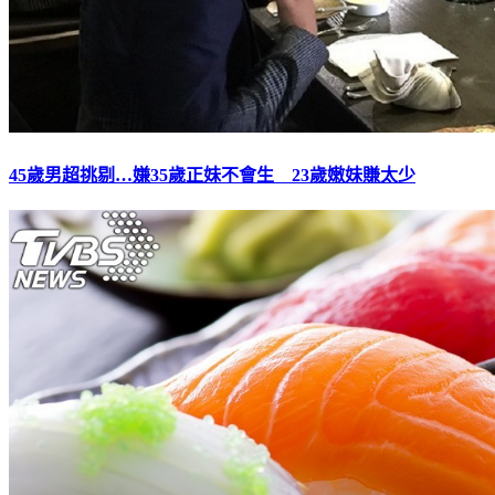
45歲男超挑剔…嫌35歲正妹不會生 23歲嫩妹賺太少