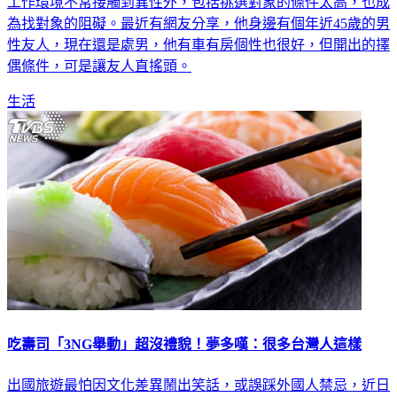
工作環境不常接觸到異性外，包括挑選對象的條件太高，也成
為找對象的阻礙。最近有網友分享，他身邊有個年近45歲的男
性友人，現在還是處男，他有車有房個性也很好，但開出的擇
偶條件，可是讓友人直搖頭。
生活
吃壽司「3NG舉動」超沒禮貌！夢多嘆：很多台灣人這樣
出國旅遊最怕因文化差異鬧出笑話，或誤踩外國人禁忌，近日