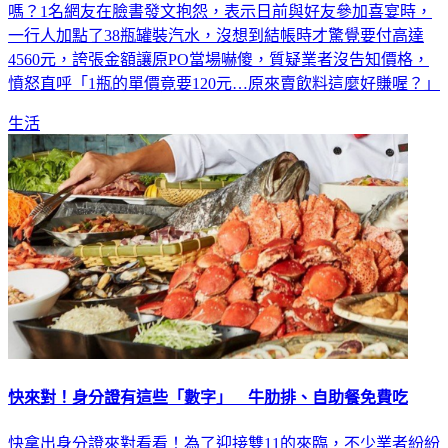
嗎？1名網友在臉書發文抱怨，表示日前與好友參加喜宴時，
一行人加點了38瓶罐裝汽水，沒想到結帳時才驚覺要付高達
4560元，誇張金額讓原PO當場嚇傻，質疑業者沒告知價格，
憤怒直呼「1瓶的單價竟要120元…原來賣飲料這麼好賺喔？」
生活
快來對！身分證有這些「數字」 牛肋排、自助餐免費吃
快拿出身分證來對看看！為了迎接雙11的來臨，不少業者紛紛