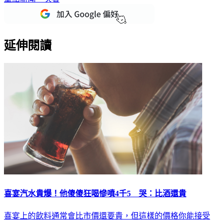
延伸閱讀
喜宴汽水貴爆！他傻傻狂喝慘噴4千5 哭：比酒還貴
喜宴上的飲料通常會比市價還要貴，但這樣的價格你能接受