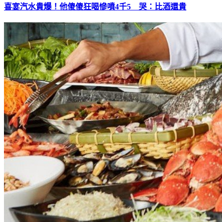
喜宴汽水貴爆！他傻傻狂喝慘噴4千5 哭：比酒還貴