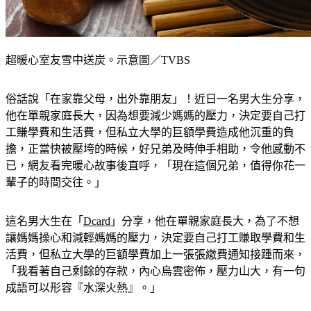
超暖心室友雪中送炭。示意圖／TVBS
俗話說「在家靠父母，出外靠朋友」！近日一名男大生分享，
他在單親家庭長大，因為想要減少媽媽的壓力，決定要自己打
工賺學費和生活費，但私立大學的巨額學費造成他沉重的負
擔，正當快被壓垮的時候，好兄弟及時伸手相助，令他感動不
已，網友看完暖心故事後直呼，「現在這個兄弟，值得你花一
輩子的時間交往。」
這名男大生在「
Dcard
」分享，他在單親家庭長大，為了不想
讓媽媽操心和減輕媽媽的壓力，決定要自己打工賺取學費和生
活費，但私立大學的巨額學費加上一張張繳費通知接踵而來，
「我看著自己剩餘的存款，內心烏雲密佈，壓力山大，有一句
成語可以形容『水深火熱』。」