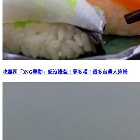
吃壽司「3NG舉動」超沒禮貌！夢多嘆：很多台灣人這樣