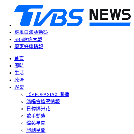
颱風白海豚動態
SBS歌謠大戰
優惠好康情報
首頁
即時
生活
政治
娛樂
《VPOPASIA》開播
演唱會搶票情報
日韓爆米花
歌手動態
綜藝星聞
戲劇星聞