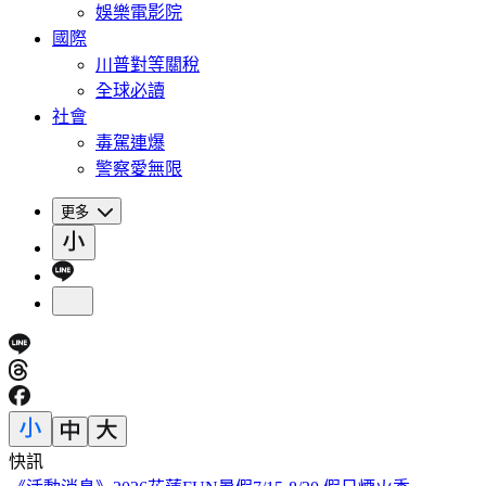
娛樂電影院
國際
川普對等關稅
全球必讀
社會
毒駕連爆
警察愛無限
更多
快訊