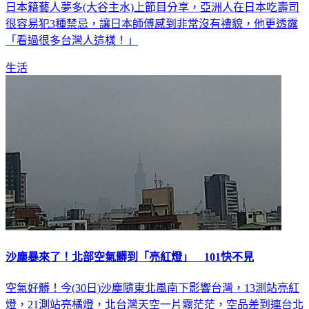
日本籍藝人夢多(大谷主水)上節目分享，亞洲人在日本吃壽司
很容易犯3種禁忌，讓日本師傅感到非常沒有禮貌，他更透露
「看過很多台灣人這樣！」
生活
沙塵暴來了！北部空氣髒到「亮紅燈」 101快不見
空氣好髒！今(30日)沙塵隨東北風南下影響台灣，13測站亮紅
燈，21測站亮橘燈，北台灣天空一片霧茫茫，空品差到連台北