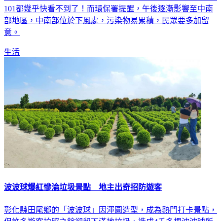
101都幾乎快看不到了！而環保署提醒，午後逐漸影響至中南
部地區，中南部位於下風處，污染物易累積，民眾要多加留
意。
生活
波波球爆紅慘淪垃圾景點 地主出奇招防遊客
彰化縣田尾鄉的「波波球」因渾圓造型，成為熱門打卡景點，