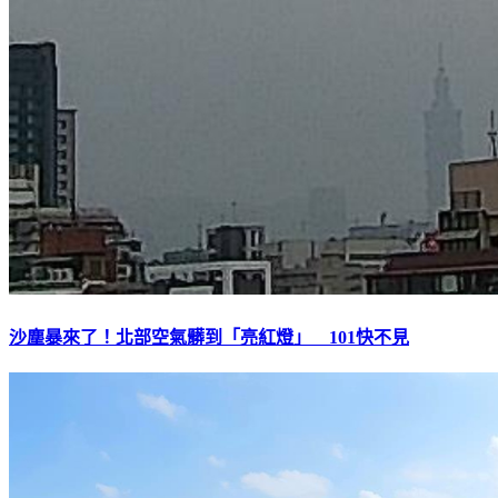
沙塵暴來了！北部空氣髒到「亮紅燈」 101快不見