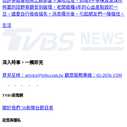
但許多遊客拍照之餘卻留下滿地垃圾，造成4千多棵波波球所
佈置的田野景觀受到破壞，老闆栽種4年的心血差點毀於一
旦，還要自行吸收損失。消息曝光後，引起網友們一陣撻伐。
生活
深入時事，一觸即見
意見反映：service@tvbs.com.tw
觀眾服務專線：02-2656-1599
TVBS新聞網
關於我們
56新聞台節目表
政策與隱私