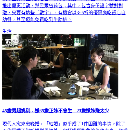
推出優惠活動，幫民眾省荷包；其中，包含身份證字號對對
碰，只要有這些「數字」，有機會以3~5折的優惠爽吃飯店自
助餐，甚至還能免費吃到牛肋排。
生活
45歲男超挑剔…嫌35歲正妹不會生 23歲嫩妹賺太少
現代人愈來愈晚婚，「結婚」似乎成了1件困難的事情。除了