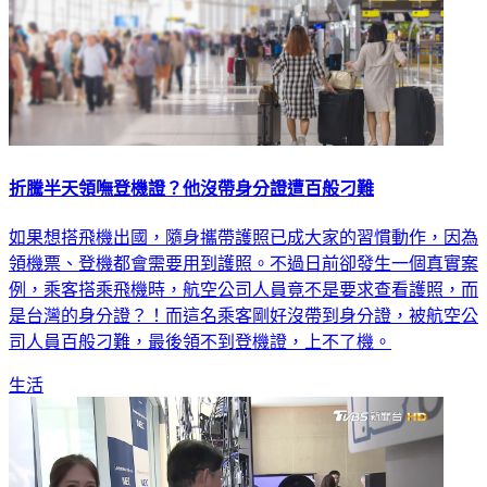
折騰半天領嘸登機證？他沒帶身分證遭百般刁難
如果想搭飛機出國，隨身攜帶護照已成大家的習慣動作，因為
領機票、登機都會需要用到護照。不過日前卻發生一個真實案
例，乘客搭乘飛機時，航空公司人員竟不是要求查看護照，而
是台灣的身分證？！而這名乘客剛好沒帶到身分證，被航空公
司人員百般刁難，最後領不到登機證，上不了機。
生活