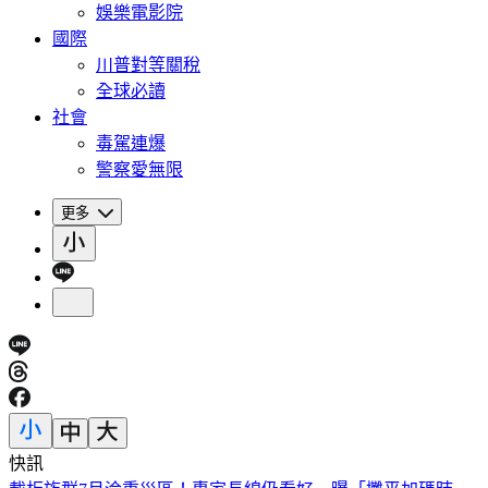
娛樂電影院
國際
川普對等關稅
全球必讀
社會
毒駕連爆
警察愛無限
更多
快訊