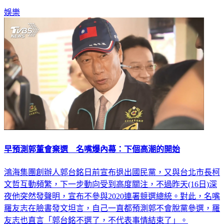
娛樂
早預測郭董會棄選 名嘴爆內幕：下個高潮的開始
鴻海集團創辦人郭台銘日前宣布退出國民黨，又與台北市長柯
文哲互動頻繁，下一步動向受到高度關注，不過昨天(16日)深
夜他突然發聲明，宣布不參與2020連署競選總統。對此，名嘴
羅友志在臉書發文坦言，自己一直都預測郭不會脫黨參選，羅
友志也直言「郭台銘不選了，不代表事情結束了」。