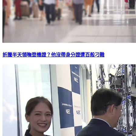
折騰半天領嘸登機證？他沒帶身分證遭百般刁難