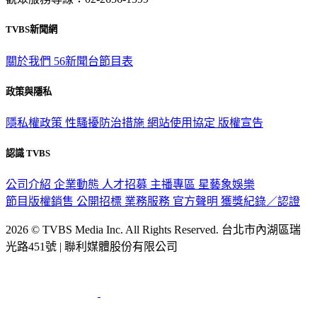
TVBS新聞網
關於我們
56新聞台節目表
政策與隱私
隱私權政策
性騷擾防治措施
網站使用協定
版權宣告
認識 TVBS
公司介紹
企業動態
人才招募
主播專區
星藝象娛樂
節目版權銷售
公開招標
業務服務
官方聲明
獲獎紀錄／認證
2026 © TVBS Media Inc. All Rights Reserved. 台北市內湖區瑞
光路451號 | 聯利媒體股份有限公司