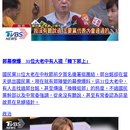
郭幕僚爆 31位大老中有人提「韓下郭上」
國民黨31位大老在中秋節前夕簽名連署挺團結，郭台銘卻在當
天退出國民黨，現在就有郭陣營的幕僚爆料，這31位大老中，
有人去找過郭台銘，甚至傳達「換韓挺郭」的態度，不過國民
黨幹部以及中常委強調，從來沒有聽說，甚至有常委認為這是
故意在見縫插針。
政治