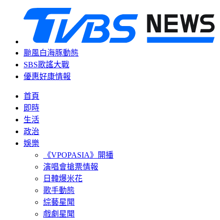
颱風白海豚動態
SBS歌謠大戰
優惠好康情報
首頁
即時
生活
政治
娛樂
《VPOPASIA》開播
演唱會搶票情報
日韓爆米花
歌手動態
綜藝星聞
戲劇星聞