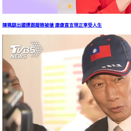
陳珮騏出國遭跟蹤險被搶 康康直言現正享受人生