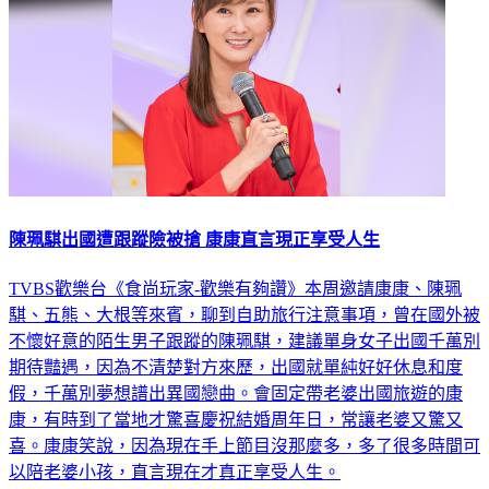
陳珮騏出國遭跟蹤險被搶 康康直言現正享受人生
TVBS歡樂台《食尚玩家-歡樂有夠讚》本周邀請康康、陳珮
騏、五熊、大根等來賓，聊到自助旅行注意事項，曾在國外被
不懷好意的陌生男子跟蹤的陳珮騏，建議單身女子出國千萬別
期待豔遇，因為不清楚對方來歷，出國就單純好好休息和度
假，千萬別夢想譜出異國戀曲。會固定帶老婆出國旅遊的康
康，有時到了當地才驚喜慶祝結婚周年日，常讓老婆又驚又
喜。康康笑說，因為現在手上節目沒那麼多，多了很多時間可
以陪老婆小孩，直言現在才真正享受人生。