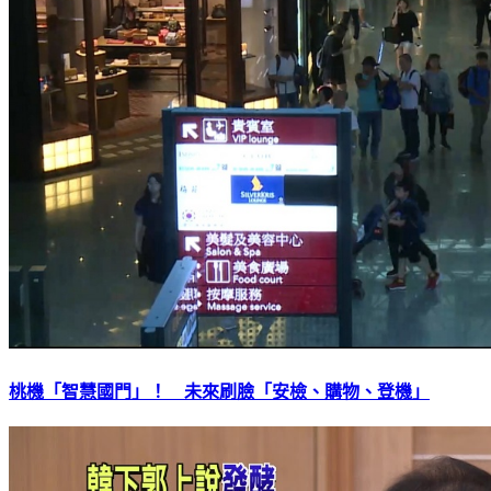
桃機「智慧國門」！ 未來刷臉「安檢、購物、登機」