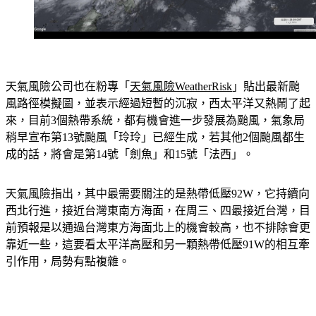
天氣風險公司也在粉專「
天氣風險WeatherRisk
」貼出最新颱
風路徑模擬圖，並表示經過短暫的沉寂，西太平洋又熱鬧了起
來，目前3個熱帶系統，都有機會進一步發展為颱風，氣象局
稍早宣布第13號颱風「玲玲」已經生成，若其他2個颱風都生
成的話，將會是第14號「劍魚」和15號「法西」。
天氣風險指出，其中最需要關注的是熱帶低壓92W，它持續向
西北行進，接近台灣東南方海面，在周三、四最接近台灣，目
前預報是以通過台灣東方海面北上的機會較高，也不排除會更
靠近一些，這要看太平洋高壓和另一顆熱帶低壓91W的相互牽
引作用，局勢有點複雜。