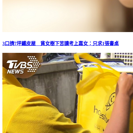
3口擠7坪鐵皮屋 貧女樹下苦讀考上嘉女：只求1張書桌