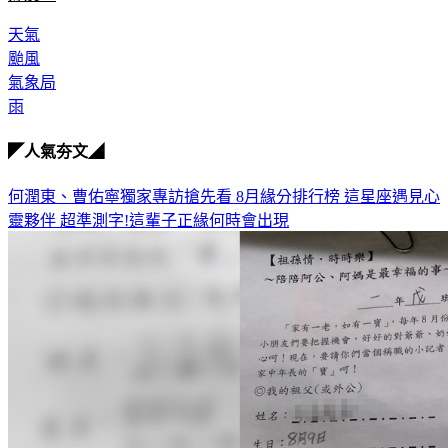
天氣
颱風
氣象局
雨
◤人氣夯文◢
何潤東、曹佑寧獨家專訪搶先看
8月緣分排行榜 這星座遇見心
靈夥伴
超準測字!這輩子正緣何時會出現