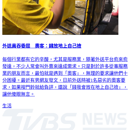
外送員吞委屈 奧客：錢放地上自己撿
每個行業都有它的辛酸，尤其是服務業，隨著外送平台愈來愈
發達，不少人常會叫外賣來達成需求。只是對於許多從事服務
業的朋友而言，最怕就是遇到「奧客」，無理的要求讓他們十
分困擾。最近有男網友發文，日前外送時被1名惡劣的奧客要
求，如果按門鈴就給負評，還說「錢我會放在地上自己撿」，
讓他傻眼無言。
生活