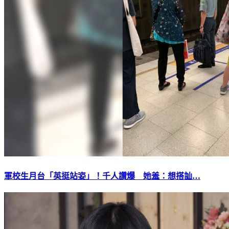
軍校生月台「英挺站姿」！千人讚爆 她羞：想搭訕…