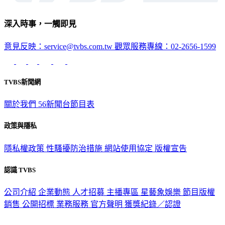
深入時事，一觸即見
意見反映：service@tvbs.com.tw
觀眾服務專線：02-2656-1599
TVBS新聞網
關於我們
56新聞台節目表
政策與隱私
隱私權政策
性騷擾防治措施
網站使用協定
版權宣告
認識 TVBS
公司介紹
企業動態
人才招募
主播專區
星藝象娛樂
節目版權
銷售
公開招標
業務服務
官方聲明
獲獎紀錄／認證