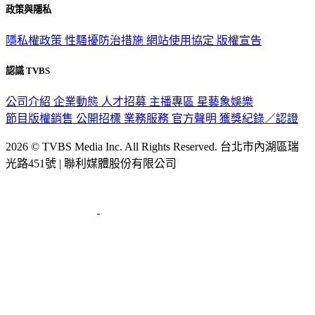
政策與隱私
隱私權政策
性騷擾防治措施
網站使用協定
版權宣告
認識 TVBS
公司介紹
企業動態
人才招募
主播專區
星藝象娛樂
節目版權銷售
公開招標
業務服務
官方聲明
獲獎紀錄／認證
2026 © TVBS Media Inc. All Rights Reserved. 台北市內湖區瑞
光路451號 | 聯利媒體股份有限公司