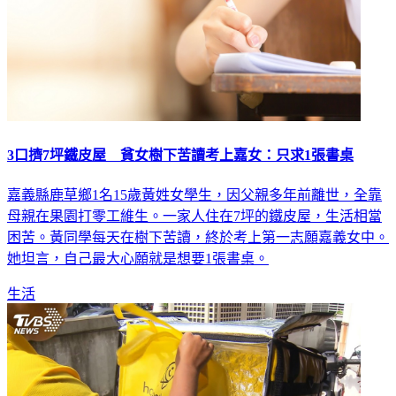
3口擠7坪鐵皮屋 貧女樹下苦讀考上嘉女：只求1張書桌
嘉義縣鹿草鄉1名15歲黃姓女學生，因父親多年前離世，全靠
母親在果園打零工維生。一家人住在7坪的鐵皮屋，生活相當
困苦。黃同學每天在樹下苦讀，終於考上第一志願嘉義女中。
她坦言，自己最大心願就是想要1張書桌。
生活