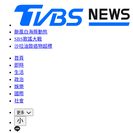
颱風白海豚動態
SBS歌謠大戰
沙拉油致癌物超標
首頁
即時
生活
政治
娛樂
國際
社會
更多