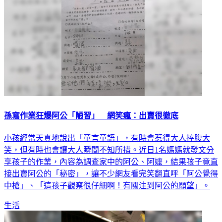
孫寫作業狂爆阿公「陋習」 網笑瘋：出賣很徹底
小孩經常天真地說出「童言童語」，有時會惹得大人捧腹大
笑，但有時也會讓大人瞬間不知所措。近日1名媽媽就發文分
享孩子的作業，內容為調查家中的阿公、阿嬤，結果孩子竟直
接出賣阿公的「秘密」，讓不少網友看完笑翻直呼「阿公覺得
中槍」、「這孩子觀察很仔細啊！有關注到阿公的願望」。
生活