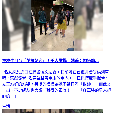
軍校生月台「英挺站姿」！千人讚爆 她羞：想搭訕…
1名女網友近日在臉書發文透露，日前她在台鐵月台等候列車
時，突然發現1名穿著整齊軍服的軍人，一直保持雙手握拳、
立正站好的站姿，英挺的模樣讓她不禁直呼「很帥！」而此文
一出，不少網友也大讚「難得的軍魂！」、「穿軍裝的男人超
帥的！」
生活