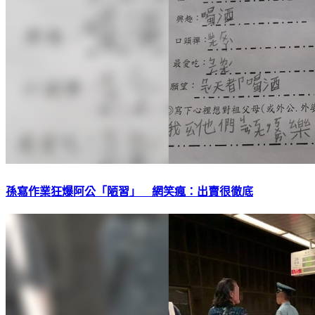
孫寫作業狂爆阿公「陋習」 網笑瘋：出賣很徹底