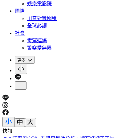
娛樂電影院
國際
川普對等關稅
全球必讀
社會
毒駕連爆
警察愛無限
更多
快訊