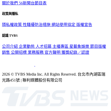
關於我們
56新聞台節目表
政策與隱私
隱私權政策
性騷擾防治措施
網站使用協定
版權宣告
認識 TVBS
公司介紹
企業動態
人才招募
主播專區
星藝象娛樂
節目版權
銷售
公開招標
業務服務
官方聲明
獲獎紀錄／認證
2026 © TVBS Media Inc. All Rights Reserved. 台北市內湖區瑞
光路451號 | 聯利媒體股份有限公司