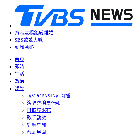
方志友楊銘威離婚
SBS歌謠大戰
颱風動態
首頁
即時
生活
政治
娛樂
《VPOPASIA》開播
演唱會搶票情報
日韓爆米花
歌手動態
綜藝星聞
戲劇星聞