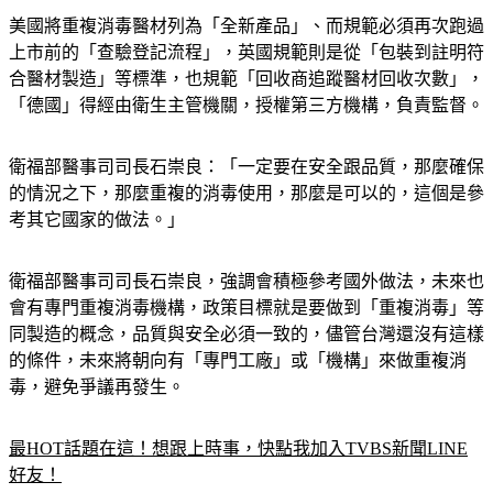
美國將重複消毒醫材列為「全新產品」、而規範必須再次跑過
上市前的「查驗登記流程」，英國規範則是從「包裝到註明符
合醫材製造」等標準，也規範「回收商追蹤醫材回收次數」，
「德國」得經由衛生主管機關，授權第三方機構，負責監督。
衛福部醫事司司長石崇良：「一定要在安全跟品質，那麼確保
的情況之下，那麼重複的消毒使用，那麼是可以的，這個是參
考其它國家的做法。」
衛福部醫事司司長石崇良，強調會積極參考國外做法，未來也
會有專門重複消毒機構，政策目標就是要做到「重複消毒」等
同製造的概念，品質與安全必須一致的，儘管台灣還沒有這樣
的條件，未來將朝向有「專門工廠」或「機構」來做重複消
毒，避免爭議再發生。
最HOT話題在這！想跟上時事，快點我加入TVBS新聞LINE
好友！