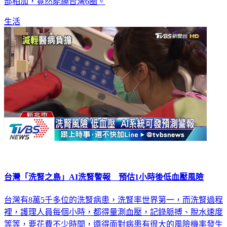
部相加，竟然能繞台灣6圈。
生活
台灣「洗腎之島」AI洗腎警報 預估1小時後低血壓風險
台灣有8萬5千多位的洗腎病患，洗腎率世界第一，而洗腎過程
裡，護理人員每個小時，都得量測血壓，記錄脈搏、脫水速度
等等，要花費不少時間，還得面對病患有很大的風險機率發生