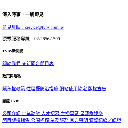
深入時事，一觸即見
意見反映：service@tvbs.com.tw
觀眾服務專線：02-2656-1599
TVBS新聞網
關於我們
56新聞台節目表
政策與隱私
隱私權政策
性騷擾防治措施
網站使用協定
版權宣告
認識 TVBS
公司介紹
企業動態
人才招募
主播專區
星藝象娛樂
節目版權銷售
公開招標
業務服務
官方聲明
獲獎紀錄／認證