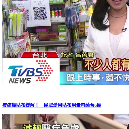
痠痛靠貼布緩解！ 民眾愛用貼布用量可繞台6圈