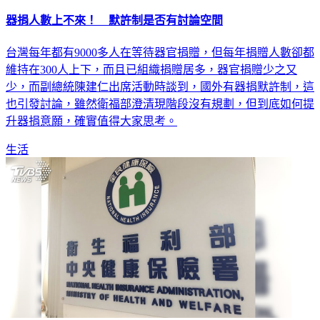
器捐人數上不來！ 默許制是否有討論空間
台灣每年都有9000多人在等待器官捐贈，但每年捐贈人數卻都
維持在300人上下，而且已組織捐贈居多，器官捐贈少之又
少，而副總統陳建仁出席活動時談到，國外有器捐默許制，這
也引發討論，雖然衛福部澄清現階段沒有規劃，但到底如何提
升器捐意願，確實值得大家思考。
生活