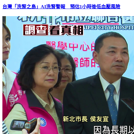
台灣「洗腎之島」AI洗腎警報 預估1小時後低血壓風險