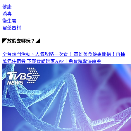
健康
消毒
衛生署
醫藥器材
◤放假去哪玩？◢
全台熱門活動、人氣攻略一次看！
高雄美食優惠開搶！再抽
萬元住宿券
下載食尚玩家APP！免費領取優惠券