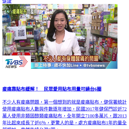
健康
痠痛靠貼布緩解！ 民眾愛用貼布用量可繞台6圈
不少人有痠痛問題，第一個想到的就是痠痛貼布，健保署統計
使用痠痛貼布人數與件數逐年增加，民國2017年健保門診近72
萬人使用非類固醇類痠痛貼布，全年開立7100多萬片，跟2013
年比起來成長了近6％，更驚人的是，處方痠痛貼布1年的量全