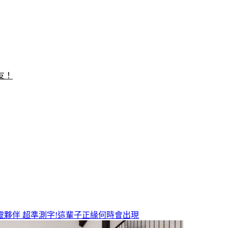
友！
靈夥伴
超準測字!這輩子正緣何時會出現