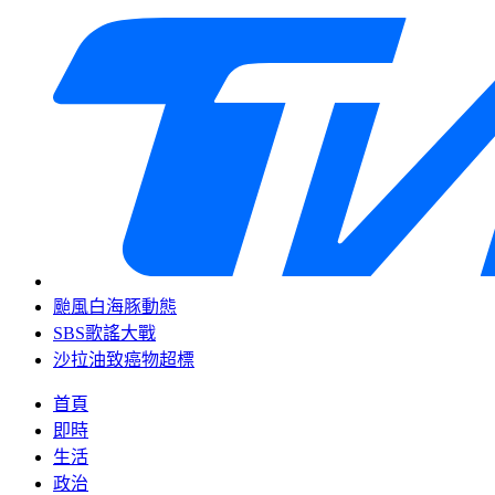
颱風白海豚動態
SBS歌謠大戰
沙拉油致癌物超標
首頁
即時
生活
政治