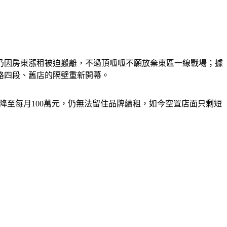
仍因房東漲租被迫搬離，不過頂呱呱不願放棄東區一線戰場；據
路四段、舊店的隔壁重新開幕。
將租金降至每月100萬元，仍無法留住品牌續租，如今空置店面只剩短