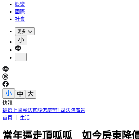
娛樂
國際
社會
更多
快訊
明知蘇丹紅超標4倍還賣 雲林黑心商扯「吃了不會怎樣」遭
首頁
｜
生活
當年逼走頂呱呱 如今房東降價.