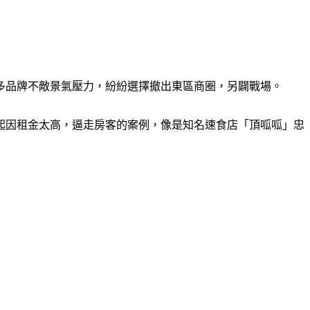
多品牌不敵景氣壓力，紛紛選擇撤出東區商圈，另闢戰場。
起因租金太高，逼走房客的案例，像是知名速食店「頂呱呱」忠