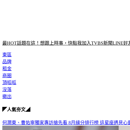
最HOT話題在這！想跟上時事，快點我加入TVBS新聞LINE好
東區
品牌
租金
商圈
頂呱呱
沒落
撤出
◤人氣夯文◢
何潤東、曹佑寧獨家專訪搶先看
8月緣分排行榜 這星座遇見心