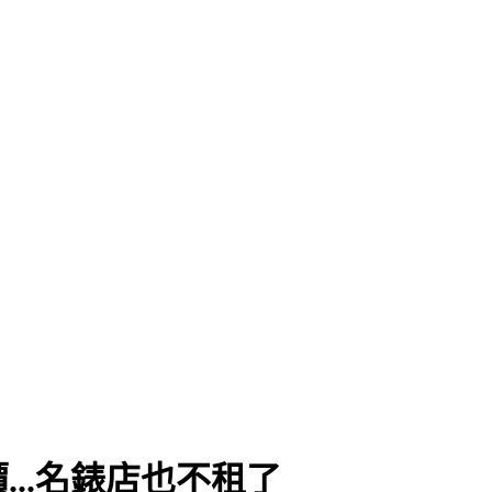
重判
..名錶店也不租了