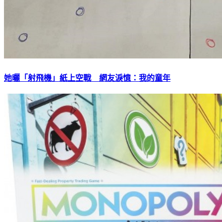
她曬「射飛機」紙上空戰 網友淚憶：我的童年