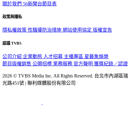
關於我們
56新聞台節目表
政策與隱私
隱私權政策
性騷擾防治措施
網站使用協定
版權宣告
認識 TVBS
公司介紹
企業動態
人才招募
主播專區
星藝象娛樂
節目版權銷售
公開招標
業務服務
官方聲明
獲獎紀錄／認證
2026 © TVBS Media Inc. All Rights Reserved. 台北市內湖區瑞
光路451號 | 聯利媒體股份有限公司