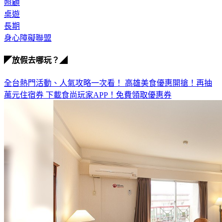
照顧
桌遊
長期
身心障礙聯盟
◤放假去哪玩？◢
全台熱門活動、人氣攻略一次看！
高雄美食優惠開搶！再抽
萬元住宿券
下載食尚玩家APP！免費領取優惠券