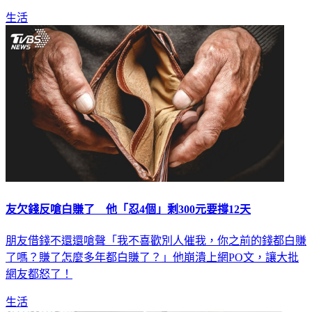
生活
友欠錢反嗆白賺了 他「忍4個」剩300元要撐12天
朋友借錢不還還嗆聲「我不喜歡別人催我，你之前的錢都白賺
了嗎？賺了怎麼多年都白賺了？」他崩潰上網PO文，讓大批
網友都怒了！
生活