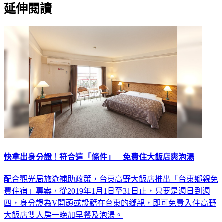
延伸閱讀
快拿出身分證！符合這「條件」 免費住大飯店爽泡湯
配合觀光局旅遊補助政策，台東高野大飯店推出「台東鄉親免
費住宿」專案，從2019年1月1日至31日止，只要是週日到週
四，身分證為V開頭或設籍在台東的鄉親，即可免費入住高野
大飯店雙人房一晚加早餐及泡湯。