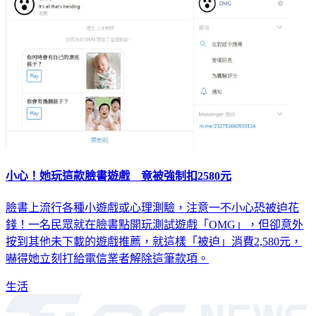
小心！她玩這款臉書遊戲 竟被強制扣2580元
臉書上流行各種小遊戲或心理測驗，注意一不小心恐被迫花
錢！一名民眾就在臉書點開玩測試遊戲「OMG」，但卻意外
按到其他未下載的遊戲推薦，就這樣「被迫」消費2,580元，
嚇得她立刻打給電信業者解除這筆款項。
生活