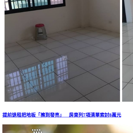
提前退租把地板「擦到發亮」 房東列7項清單索討8萬元