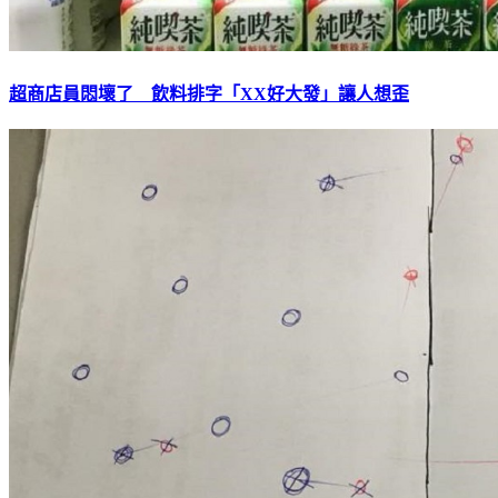
超商店員悶壞了 飲料排字「XX好大發」讓人想歪