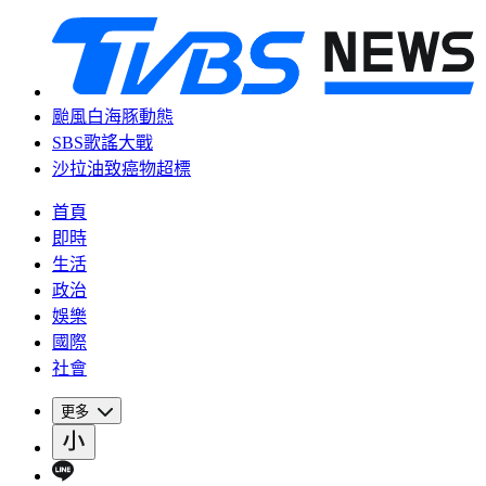
颱風白海豚動態
SBS歌謠大戰
沙拉油致癌物超標
首頁
即時
生活
政治
娛樂
國際
社會
更多