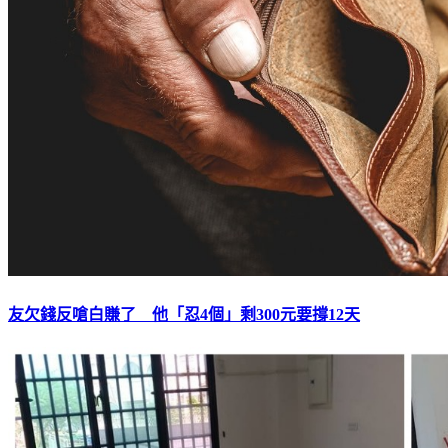
友欠錢反嗆白賺了 他「忍4個」剩300元要撐12天