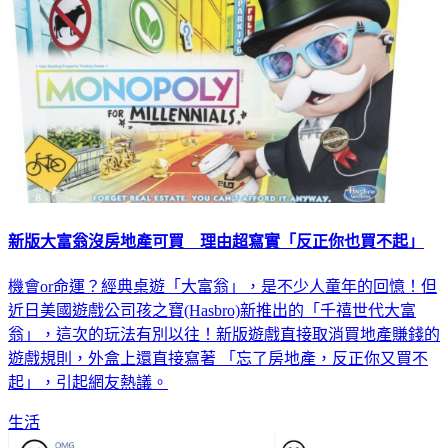
新版大富翁沒房地產可買 理由超寫實「反正你也買不起」
機會or命運？經典桌遊「大富翁」，是不少人童年的回憶！但
近日美國遊戲公司孩之寶(Hasbro)新推出的「千禧世代大富
翁」，這次的玩法有別以往！新版遊戲直接取消買地產賺錢的
遊戲規則，外盒上還直接寫著 「忘了房地產，反正你又買不
起」，引起網友熱議。
生活