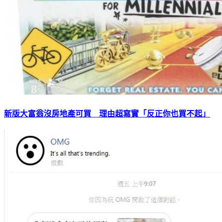
新版大富翁沒房地產可買 理由超寫實「反正你也買不起」