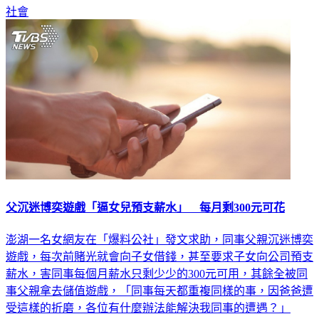
社會
父沉迷博奕遊戲「逼女兒預支薪水」 每月剩300元可花
澎湖一名女網友在「爆料公社」發文求助，同事父親沉迷博奕
遊戲，每次前賭光就會向子女借錢，甚至要求子女向公司預支
薪水，害同事每個月薪水只剩少少的300元可用，其餘全被同
事父親拿去儲值遊戲，「同事每天都重複同樣的事，因爸爸遭
受這樣的折磨，各位有什麼辦法能解決我同事的遭遇？」