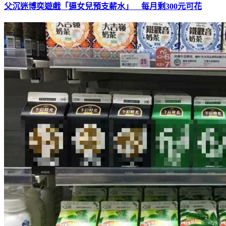
父沉迷博奕遊戲「逼女兒預支薪水」 每月剩300元可花