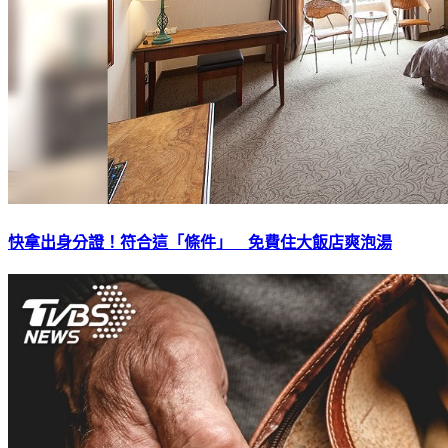
快拿出身分證！符合這「條件」 免費住大飯店爽泡湯