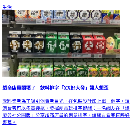
生活
超商店員悶壞了 飲料排字「XX好大發」讓人想歪
飲料業者為了吸引消費者目光，在包裝設計印上單一個字，讓
消費者可以多買幾瓶，發揮創意玩排字遊戲；一名網友在「爆
廢公社公開版」分享超商店員的創意排字，讓網友看完直呼好
害羞。