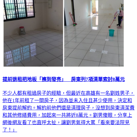
提前退租把地板「擦到發亮」 房東列7項清單索討8萬元
不少人都有租過房子的經驗，但最近在高雄有一名劉姓男子，
他在1年前租了一間房子，因為並未入住且甚少使用，決定和
房東提前解約。解約前他們還是清理房子，沒想到房東清潔費
和其他修繕費用，加起來一共將近8萬元。劉男傻眼，分享上
網後網友看了也直呼太扯，讓劉男氣得大罵「看來要法院見
了！」