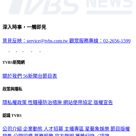
深入時事，一觸即見
意見反映：service@tvbs.com.tw
觀眾服務專線：02-2656-1599
TVBS新聞網
關於我們
56新聞台節目表
政策與隱私
隱私權政策
性騷擾防治措施
網站使用協定
版權宣告
認識 TVBS
公司介紹
企業動態
人才招募
主播專區
星藝象娛樂
節目版權