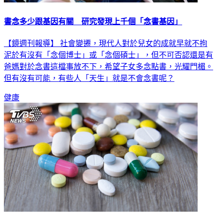
書念多少跟基因有關 研究發現上千個「念書基因」
【鏡週刊報導】 社會變遷，現代人對於兒女的成就早就不拘
泥於有沒有「念個博士」或「念個碩士」，但不可否認還是有
爸媽對於念書這檔事放不下，希望子女多念點書，光耀門楣。
但有沒有可能，有些人「天生」就是不會念書呢？
健康