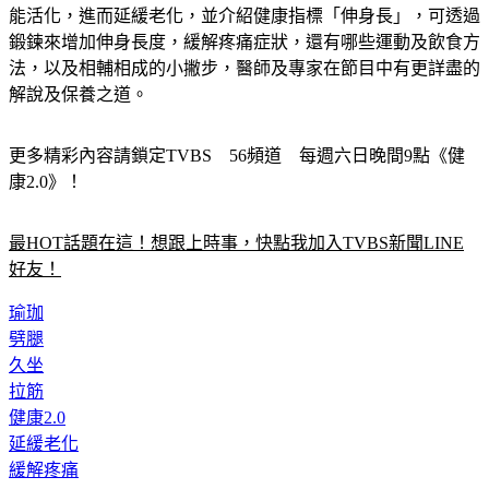
鍛鍊來增加伸身長度，緩解疼痛症狀，還有哪些運動及飲食方
法，以及相輔相成的小撇步，醫師及專家在節目中有更詳盡的
解說及保養之道。
更多精彩內容請鎖定TVBS　56頻道　每週六日晚間9點《健
康2.0》！
最HOT話題在這！想跟上時事，快點我加入TVBS新聞LINE
好友！
瑜珈
劈腿
久坐
拉筋
健康2.0
延緩老化
緩解疼痛