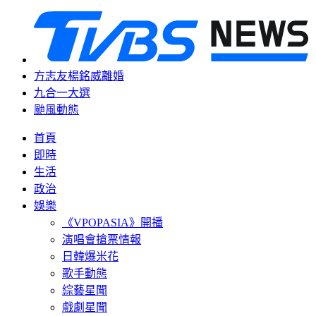
方志友楊銘威離婚
九合一大選
颱風動態
首頁
即時
生活
政治
娛樂
《VPOPASIA》開播
演唱會搶票情報
日韓爆米花
歌手動態
綜藝星聞
戲劇星聞