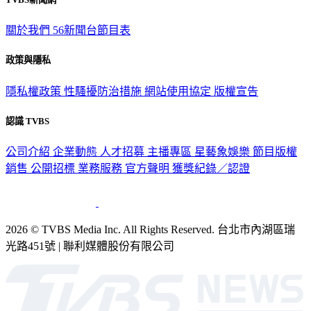
關於我們
56新聞台節目表
政策與隱私
隱私權政策
性騷擾防治措施
網站使用協定
版權宣告
認識 TVBS
公司介紹
企業動態
人才招募
主播專區
星藝象娛樂
節目版權
銷售
公開招標
業務服務
官方聲明
獲獎紀錄／認證
2026 © TVBS Media Inc. All Rights Reserved. 台北市內湖區瑞
光路451號 | 聯利媒體股份有限公司