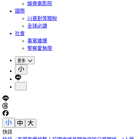
娛樂電影院
國際
川普對等關稅
全球必讀
社會
毒駕連爆
警察愛無限
更多
快訊