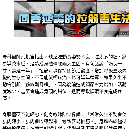
骨科醫師蔡凱宙指出，缺乏運動及姿勢不良、吃太多的糖、鈉
易導致水腫，是造成身體僵硬兩大主因。有句話說「筋長一
寸，壽延十年」，拉筋可以保持關節活動度，增加呼吸量及內
臟的生存空間，不但能減輕疼痛，也可延年益壽。如果久坐不
動會引起「筋縮則骨錯」，因為筋縮造成關節壓力增加，活動
度減少，甚至會造成骨頭的錯位，進而導致循環不良造成疼
痛。
身體僵硬不能輕忽，健身教練陳少偉說：「常常久坐不動會使
肌肉縮小，肌肉會收縮起來，導致容易抽筋。」身體過於僵硬
將導致痠痛，進而會引發失眠、代謝機能下降及肥胖等疾病，
這些小毛病都可能為身體帶來大危機。