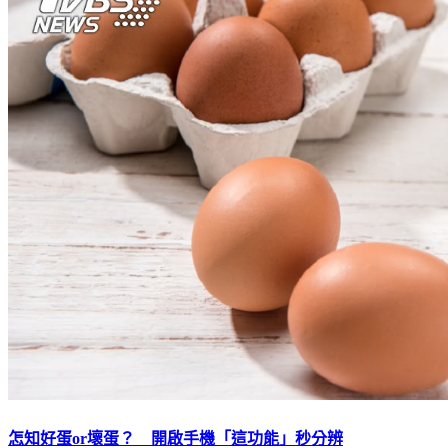
怎知好蛋or壞蛋？ 開啟手機「這功能」秒分辨