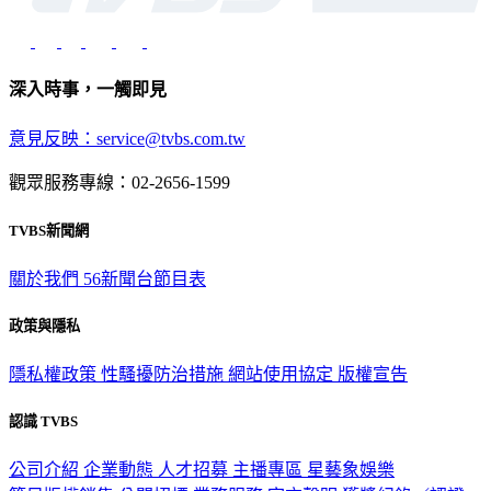
深入時事，一觸即見
意見反映：service@tvbs.com.tw
觀眾服務專線：02-2656-1599
TVBS新聞網
關於我們
56新聞台節目表
政策與隱私
隱私權政策
性騷擾防治措施
網站使用協定
版權宣告
認識 TVBS
公司介紹
企業動態
人才招募
主播專區
星藝象娛樂
節目版權銷售
公開招標
業務服務
官方聲明
獲獎紀錄／認證