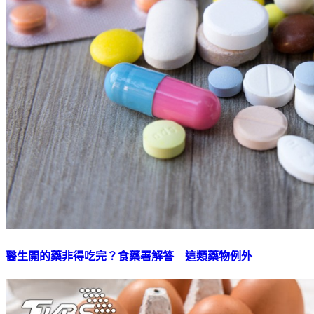
醫生開的藥非得吃完？食藥署解答 這類藥物例外