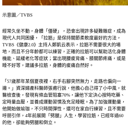
示意圖／TVBS
經常久坐不動，身體「僵硬」，恐會出現許多疑難雜症，成為
現代人共同困擾，「拉筋」是保持關節柔軟度最好的方法，
TVBS《健康2.0》主持人鄭凱云表示，拉筋不需要很大的場
地，而且不分年齡都可以練習，正確的拉筋可以幫助活化身體
機能、延緩老化等症狀；當出現腰痠背痛、膝關節疼痛，或是
睡不好等，建議多拉筋，身體的痠痛自然好。
「57歲那年某個夏夜裡，右手右腳突然無力，走路也偏向一
邊。」資深婦產科醫師張甫行說，他擔心自己得了小中風，就
醫檢查後，發現有條血管阻塞70%，讓他下定決心按時吃藥、
定時量血壓，並養成運動習慣及充足睡眠。為了加強運動量，
他開始做瑜珈，不只時間彈性，還可在家自行練習，且不需要
呼朋引伴，4年前展開「劈腿」人生，學習拉筋，已經年過60
的他，卻能夠劈腿和倒立。