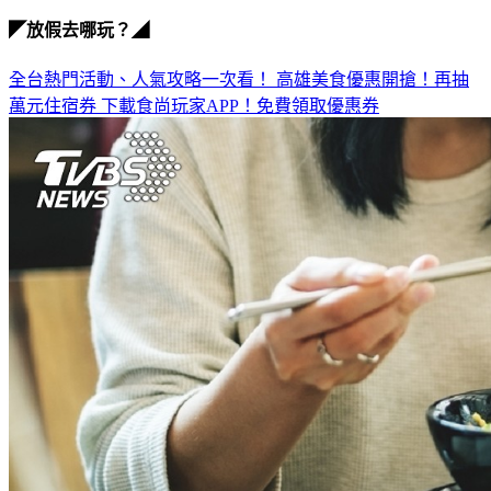
◤放假去哪玩？◢
全台熱門活動、人氣攻略一次看！
高雄美食優惠開搶！再抽
萬元住宿券
下載食尚玩家APP！免費領取優惠券