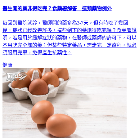
醫生開的藥非得吃完？食藥署解答 這類藥物例外
每回到醫院就診，醫師開的藥多為3-7天，但有時吃了幾回
後，症狀已經改善許多，這些剩下的藥還得吃完嗎？食藥署說
明，若是用於緩解症狀的藥物，在醫師或藥師的許可下，可以
不用吃完全部的藥；但某些特定藥品，需走完一定療程，就必
須服用完畢，免得產生抗藥性。
健康