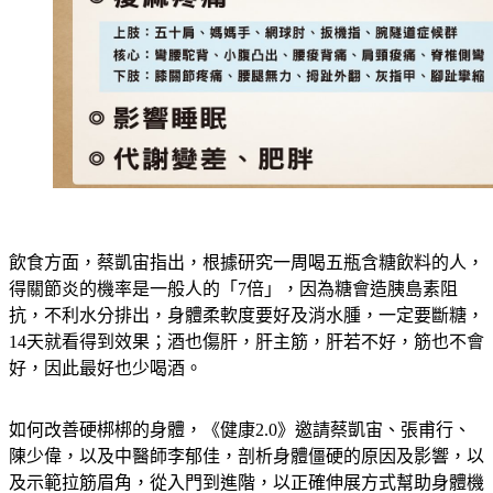
飲食方面，蔡凱宙指出，根據研究一周喝五瓶含糖飲料的人，
得關節炎的機率是一般人的「7倍」，因為糖會造胰島素阻
抗，不利水分排出，身體柔軟度要好及消水腫，一定要斷糖，
14天就看得到效果；酒也傷肝，肝主筋，肝若不好，筋也不會
好，因此最好也少喝酒。
如何改善硬梆梆的身體，《健康2.0》邀請蔡凱宙、張甫行、
陳少偉，以及中醫師李郁佳，剖析身體僵硬的原因及影響，以
及示範拉筋眉角，從入門到進階，以正確伸展方式幫助身體機
能活化，進而延緩老化，並介紹健康指標「伸身長」，可透過