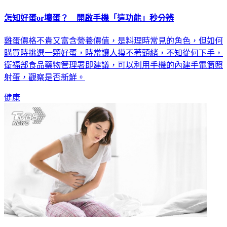
怎知好蛋or壞蛋？ 開啟手機「這功能」秒分辨
雞蛋價格不貴又富含營養價值，是料理時常見的角色，但如何
購買時挑選一顆好蛋，時常讓人摸不著頭緒，不知從何下手，
衛福部食品藥物管理署即建議，可以利用手機的內建手電筒照
射蛋，觀察是否新鮮。
健康
血便以為是痔瘡 出血1年才就醫驚罹大腸癌