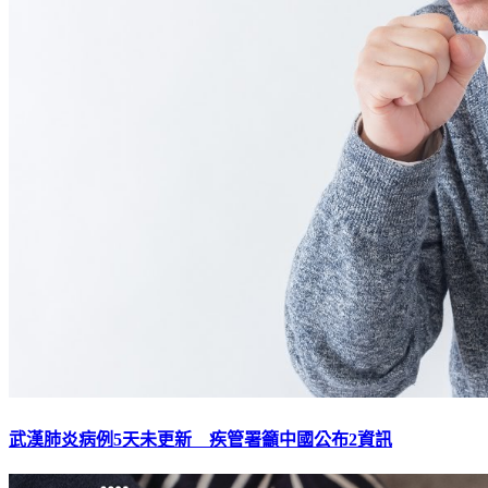
武漢肺炎病例5天未更新 疾管署籲中國公布2資訊