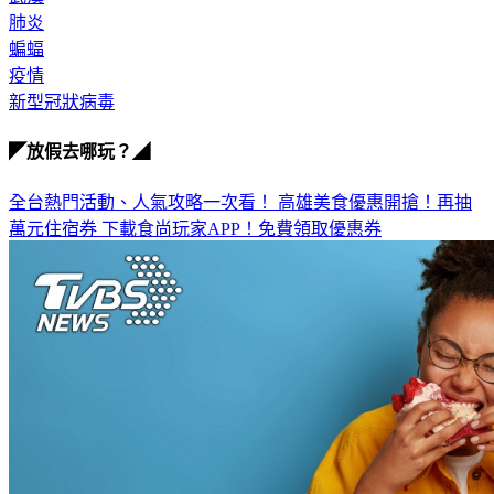
肺炎
蝙蝠
疫情
新型冠狀病毒
◤放假去哪玩？◢
全台熱門活動、人氣攻略一次看！
高雄美食優惠開搶！再抽
萬元住宿券
下載食尚玩家APP！免費領取優惠券