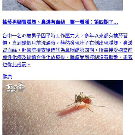
抽菸男頸冒腫塊、鼻涕有血絲 醫一看嘆：第四期了…
台中一名43歲男子因平時工作壓力大，多年以來都有抽菸習
慣，直到幾個月前洗澡時，赫然發現脖子右側出現腫塊、鼻涕
冒血絲，赴醫院檢查後確診為鼻咽癌第四期，所幸接受適當前
導性化療及後續合併化放療後，腫瘤受到控制沒有擴散，患者
也從此戒菸。
健康