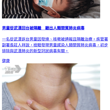
男童從武漢回台被隔離 驗出人類間質肺炎病毒
一名從武漢返台男童因發燒、咳嗽被通報且隔離治療。疾管署
副署長莊人祥說，檢驗發現男童感染人類間質肺炎病毒，初步
排除與武漢肺炎的新型冠狀病毒有關。
健康