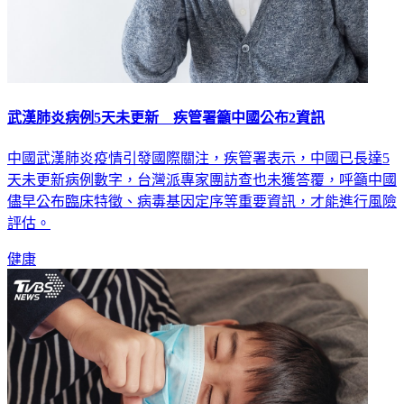
武漢肺炎病例5天未更新 疾管署籲中國公布2資訊
中國武漢肺炎疫情引發國際關注，疾管署表示，中國已長達5
天未更新病例數字，台灣派專家團訪查也未獲答覆，呼籲中國
儘早公布臨床特徵、病毒基因定序等重要資訊，才能進行風險
評估。
健康