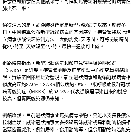
併發症和續發性其他感染等，可降低無特定治療藥物的病毒性
肺炎死亡率。
值得注意的是，武漢肺炎確定是新型冠狀病毒以來，歷經多
日，中國總算公布新型冠狀病毒的基因序列，疾管署將以此建
立病毒核酸快速檢測方法，大約需要2天時間，可將檢驗時間
從8小時至1天縮短至4小時，最快一週後可上線。
網路傳聞指出，新型冠狀病毒和嚴重急性呼吸道症候群
（SARS）是近親。疾管署檢驗及疫苗研製中心研究員劉銘燦
說，實驗室團隊經比對發現，新型冠狀病毒和蝙蝠冠狀病毒相
似度高達約87.6%，SARS相似度約79%、中東呼吸症候群冠狀
病毒感染症（MERS）約52.5%，代表從蝙蝠傳染出來的機會
較高，但實際感染源仍未知。
劉銘燦說，目前冠狀病毒暫無抗病毒藥物，只能以支持性療法
控制症狀，感染冠狀病毒大多透過飛沫感染或是和動物接觸相
當緊密而感染，例如屠宰、食用動物等，但食用動物時若能完