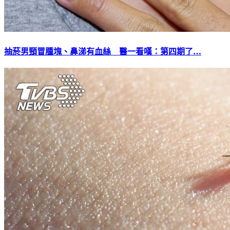
抽菸男頸冒腫塊、鼻涕有血絲 醫一看嘆：第四期了…