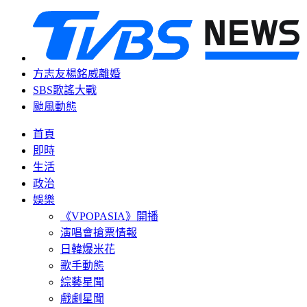
方志友楊銘威離婚
SBS歌謠大戰
颱風動態
首頁
即時
生活
政治
娛樂
《VPOPASIA》開播
演唱會搶票情報
日韓爆米花
歌手動態
綜藝星聞
戲劇星聞