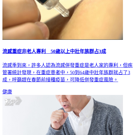
流感重症非老人專利 50歲以上中壯年族群占3成
流感季到來，許多人認為流感併發重症是老人家的專利，但疾
管署統計發現，在重症患者中，50到64歲中壯年族群就占了3
成，呼籲趕在春節前接種疫苗，可降低併發重症風險。
健康