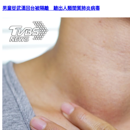
男童從武漢回台被隔離 驗出人類間質肺炎病毒