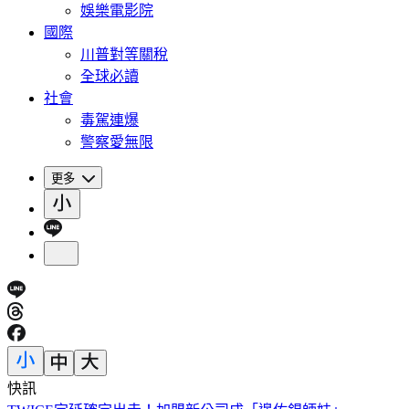
娛樂電影院
國際
川普對等關稅
全球必讀
社會
毒駕連爆
警察愛無限
更多
快訊