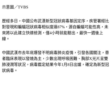
示意圖／TVBS
歷經多日，中國公布武漢新型冠狀病毒基因定序，疾管署經比
對發現和蝙蝠冠狀病毒相似度達87%，源自蝙蝠可能性高，未
來將以此建立快速檢測，僅4小時就能驗出，最快一週後上
線。
中國武漢市去年底爆發不明病毒肺炎疫情，引發各國關注，患
者臨床表現以發燒為主，少數出現呼吸困難、胸部X光片呈雙
肺浸潤等狀況，病毒鑑定結果今年1月8日出爐，確定為新型冠
狀病毒。