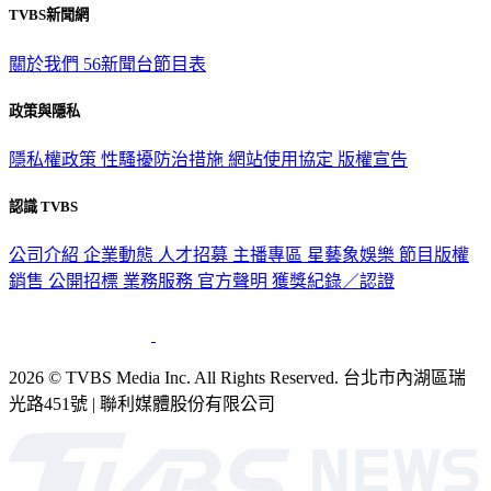
TVBS新聞網
關於我們
56新聞台節目表
政策與隱私
隱私權政策
性騷擾防治措施
網站使用協定
版權宣告
認識 TVBS
公司介紹
企業動態
人才招募
主播專區
星藝象娛樂
節目版權
銷售
公開招標
業務服務
官方聲明
獲獎紀錄／認證
2026 © TVBS Media Inc. All Rights Reserved. 台北市內湖區瑞
光路451號 | 聯利媒體股份有限公司