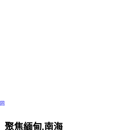
認同
 聚焦緬甸.南海