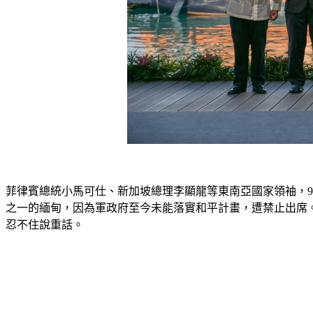
菲律賓總統小馬可仕、新加坡總理李顯龍等東南亞國家領袖，9號陸
之一的緬甸，因為軍政府至今未能落實和平計畫，遭禁止出席
忍不住說重話。