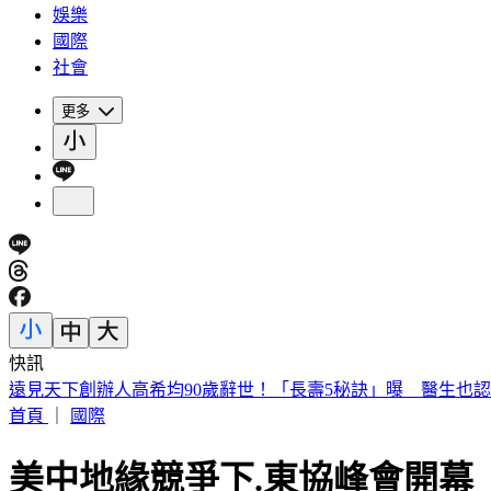
娛樂
國際
社會
更多
快訊
遠見天下創辦人高希均90歲辭世！「長壽5秘訣」曝 醫生也
首頁
｜
國際
美中地緣競爭下.東協峰會開幕