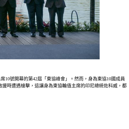
出席10號開幕的第42屆「東協峰會」。然而，身為東協10國成員
救援時遭遇槍擊，這讓身為東協輪值主席的印尼總統佐科威，都