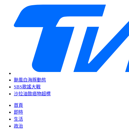
颱風白海豚動態
SBS歌謠大戰
沙拉油致癌物超標
首頁
即時
生活
政治