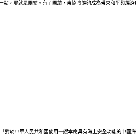
這一點，那就是團結。有了團結，東協將能夠成為帶來和平與經濟
iela）(04.24)：「對於中華人民共和國使用一艘本應具有海上安