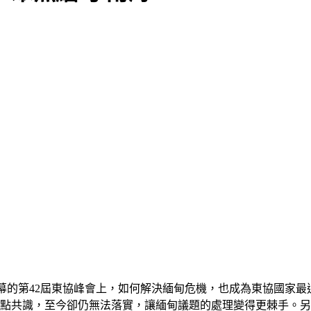
)開幕的第42屆東協峰會上，如何解決緬甸危機，也成為東協國家
5點共識，至今卻仍無法落實，讓緬甸議題的處理變得更棘手。