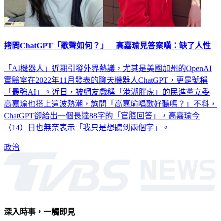
拷問ChatGPT「歌聲如何？」 高嘉瑜見答案嘆：缺了人性
「AI機器人」近期引發外界熱議，尤其是美國加州的OpenAI
實驗室在2022年11月發表的聊天機器人ChatGPT，更是號稱
「最強AI」。近日，被網友戲稱「港湖胖虎」的民進黨立委
高嘉瑜也搭上這波熱潮，詢問「高嘉瑜唱歌好聽嗎？」不料，
ChatGPT卻給出一個長達88字的「官腔回答」，高嘉瑜今
（14）日也無奈表示「我只是想聽到兩個字」。
政治
深入時事，一觸即見