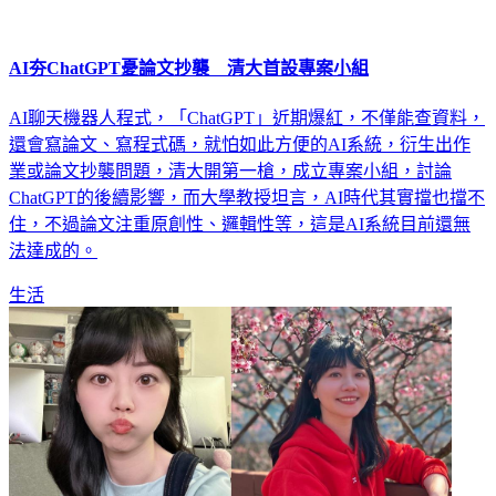
AI夯ChatGPT憂論文抄襲 清大首設專案小組
AI聊天機器人程式，「ChatGPT」近期爆紅，不僅能查資料，
還會寫論文、寫程式碼，就怕如此方便的AI系統，衍生出作
業或論文抄襲問題，清大開第一槍，成立專案小組，討論
ChatGPT的後續影響，而大學教授坦言，AI時代其實擋也擋不
住，不過論文注重原創性、邏輯性等，這是AI系統目前還無
法達成的。
生活