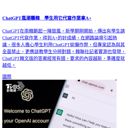
ChatGPT風潮襲韓 學生用它代寫作業拿A+
ChatGPT在南韓颳起一陣旋風，新學期剛開始，傳出有學生請
ChatGPT代寫作業，得到A+的好成績，在網路論壇引起熱
議，很多人擔心學生利用ChatGPT偷懶作弊，但專家認為與其
全面禁止，更應該教學生分辨對錯。韓聯社記者實測也發現，
ChatGPT韓文版的答案經常有錯，要求的內容越新，準確度就
越低。
國際