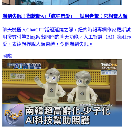
嚇到失眠！微軟新AI「瘋狂示愛」 試用者驚：它想當人類
聊天機器人ChatGPT話題延燒之際，紐約時報專欄作家羅斯試
用搜尋引擎Bing系出同門的聊天功能，人工智慧（AI）瘋狂示
愛、表達想掙脫人類束縛，令他嚇到失眠。
國際