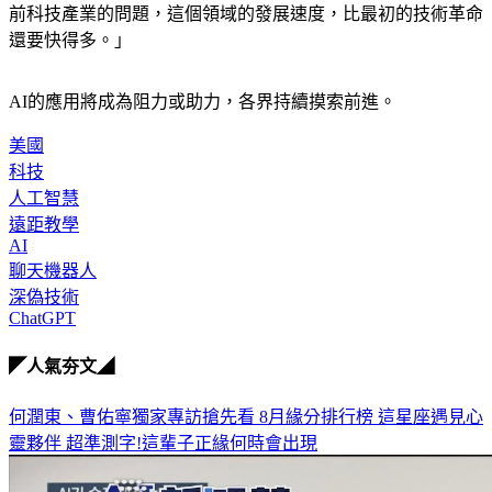
前科技產業的問題，這個領域的發展速度，比最初的技術革命
還要快得多。」
AI的應用將成為阻力或助力，各界持續摸索前進。
美國
科技
人工智慧
遠距教學
AI
聊天機器人
深偽技術
ChatGPT
◤人氣夯文◢
何潤東、曹佑寧獨家專訪搶先看
8月緣分排行榜 這星座遇見心
靈夥伴
超準測字!這輩子正緣何時會出現