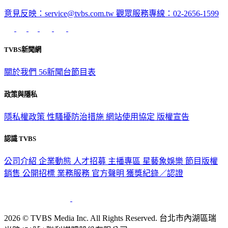
意見反映：service@tvbs.com.tw
觀眾服務專線：02-2656-1599
TVBS新聞網
關於我們
56新聞台節目表
政策與隱私
隱私權政策
性騷擾防治措施
網站使用協定
版權宣告
認識 TVBS
公司介紹
企業動態
人才招募
主播專區
星藝象娛樂
節目版權
銷售
公開招標
業務服務
官方聲明
獲獎紀錄／認證
2026 © TVBS Media Inc. All Rights Reserved. 台北市內湖區瑞