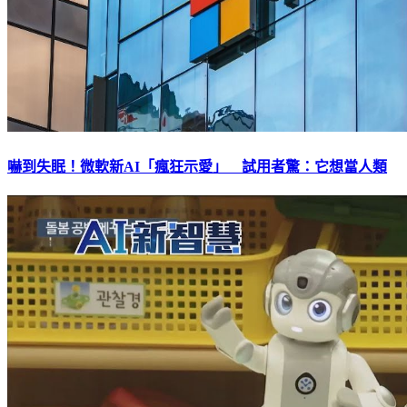
嚇到失眠！微軟新AI「瘋狂示愛」 試用者驚：它想當人類