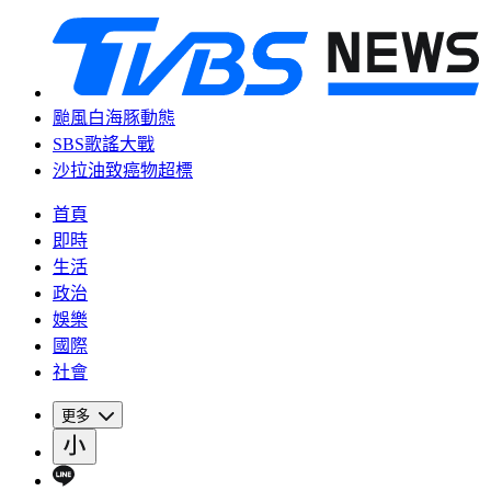
颱風白海豚動態
SBS歌謠大戰
沙拉油致癌物超標
首頁
即時
生活
政治
娛樂
國際
社會
更多