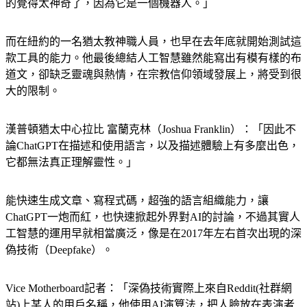
的覺得太神奇了，因為它是一個機器人。」
而在紐約的一名猶太教神職人員，也早在去年底就開始測試這
款工具的能力。他最後總結人工智慧雖然能寫出有模有樣的布
道文，卻缺乏靈魂與熱情，在宗教信仰領域發展上，將受到很
大的限制。
漢普頓猶太中心拉比 富蘭克林（Joshua Franklin）：「因此不
論ChatGPT在描述和使用語言，以及描述體驗上有多麼出色，
它都無法真正理解靈性。」
能快速生成文章、寫程式碼，超強的語言組織能力，讓
ChatGPT一炮而紅，也快速掀起外界對AI的討論，不過其實人
工智慧的運用早就相當廣泛，像是在2017年左右首次出現的深
偽技術（Deepfake）。
Vice Motherboard記者：「深偽技術實際上來自Reddit(社群網
站)上某人的用戶名稱，他使用AI演算法，把人臉放在表演者