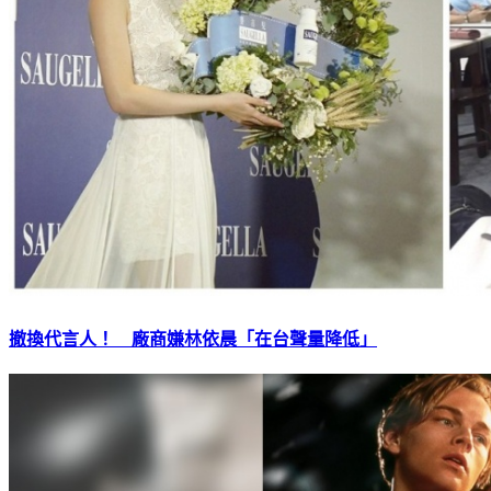
撤換代言人！ 廠商嫌林依晨「在台聲量降低」