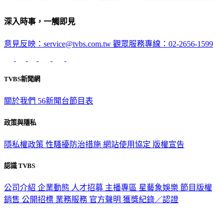
深入時事，一觸即見
意見反映：service@tvbs.com.tw
觀眾服務專線：02-2656-1599
TVBS新聞網
關於我們
56新聞台節目表
政策與隱私
隱私權政策
性騷擾防治措施
網站使用協定
版權宣告
認識 TVBS
公司介紹
企業動態
人才招募
主播專區
星藝象娛樂
節目版權
銷售
公開招標
業務服務
官方聲明
獲獎紀錄／認證