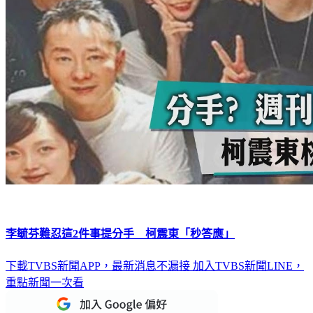
李毓芬難忍這2件事提分手 柯震東「秒答應」
下載TVBS新聞APP，最新消息不漏接
加入TVBS新聞LINE，
重點新聞一次看