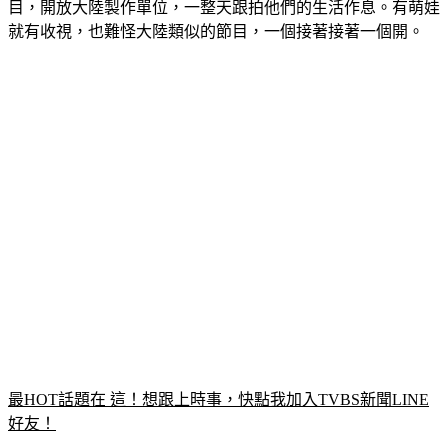
目，開放大陸製作單位，一整天跟拍他們的生活作息。有萌娃
就有收視，也難怪大陸類似的節目，一個接著接著一個開。
最HOT話題在 這！想跟上時事，快點我加入TVBS新聞LINE
好友！