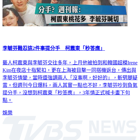
李毓芬難忍這2件事提分手 柯震東「秒答應」
藝人柯震東與李毓芬交往多年，上月他被拍到和韓國超模Irene
Kim在夜店十指緊扣，更在上海被目擊一同搭機返台，傳出與
李毓芬情變，當時還強調兩人「沒事啊，好好的」，斬劈腿疑
雲。但週刊今日爆料，兩人其實一點也不好，李毓芬吵到負氣
提分手，沒想到柯震東「秒答應」，3年情正式喊卡畫下句
點。
娛樂