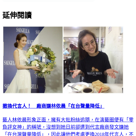
延伸閱讀
撤換代言人！ 廠商嫌林依晨「在台聲量降低」
藝人林依晨形象正面，擁有大批粉絲追隨，在演藝圈便有「零
負評女神」的稱號，沒想到她日前卻遭到代言廠商發文嫌她
「在台灣聲量降低」，因此讓他們考慮更換2018年代言人，不