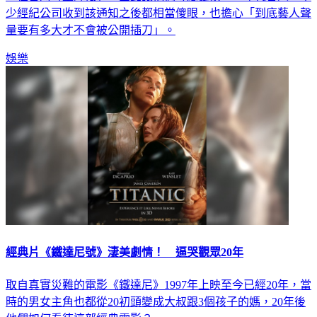
少經紀公司收到該通知之後都相當傻眼，也擔心「到底藝人聲
量要有多大才不會被公開插刀」。
娛樂
經典片《鐵達尼號》淒美劇情！ 逼哭觀眾20年
取自真實災難的電影《鐵達尼》1997年上映至今已經20年，當
時的男女主角也都從20初頭變成大叔跟3個孩子的媽，20年後