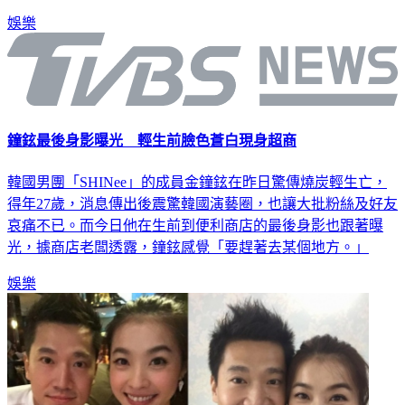
娛樂
鐘鉉最後身影曝光 輕生前臉色蒼白現身超商
韓國男團「SHINee」的成員金鐘鉉在昨日驚傳燒炭輕生亡，
得年27歲，消息傳出後震驚韓國演藝圈，也讓大批粉絲及好友
哀痛不已。而今日他在生前到便利商店的最後身影也跟著曝
光，據商店老闆透露，鐘鉉感覺「要趕著去某個地方。」
娛樂