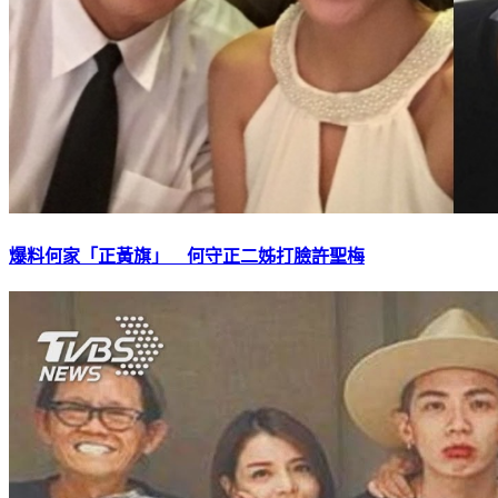
爆料何家「正黃旗」 何守正二姊打臉許聖梅