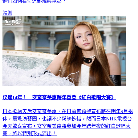
他們如何看待這部經典電影？
娛樂
睽違14年！ 安室奈美惠跨年重登《紅白歌唱大賽》
日本歌壇天后安室奈美惠，在日前無預警宣布將在明年9月退
休，震驚演藝圈，也讓不少粉絲惋惜，然而日本NHK電視台
今天驚喜宣布，安室奈美惠將參加今年跨年夜的紅白歌唱大
賽，將以特別形式演出！