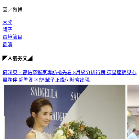
圖／
微博
大陸
親子
實境節目
劉濤
◤人氣夯文◢
何潤東、曹佑寧獨家專訪搶先看
8月緣分排行榜 這星座遇見心
靈夥伴
超準測字!這輩子正緣何時會出現