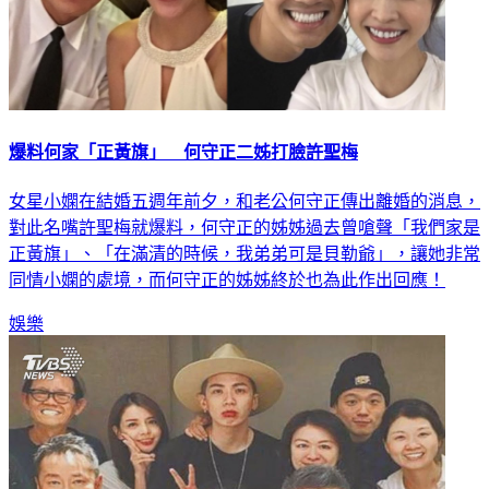
爆料何家「正黃旗」 何守正二姊打臉許聖梅
女星小嫻在結婚五週年前夕，和老公何守正傳出離婚的消息，
對此名嘴許聖梅就爆料，何守正的姊姊過去曾嗆聲「我們家是
正黃旗」、「在滿清的時候，我弟弟可是貝勒爺」，讓她非常
同情小嫻的處境，而何守正的姊姊終於也為此作出回應！
娛樂