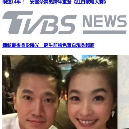
睽違14年！ 安室奈美惠跨年重登《紅白歌唱大賽》
鐘鉉最後身影曝光 輕生前臉色蒼白現身超商