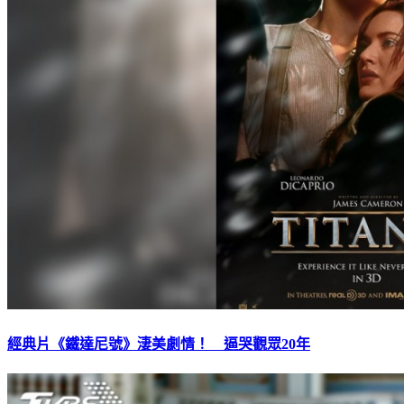
經典片《鐵達尼號》淒美劇情！ 逼哭觀眾20年