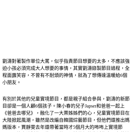
劉濤對著製作單位大罵，似乎指責節目想要的太多，不應該強
迫小孩必須完成大人想要的事情，其實劉濤錄製節目過程，全
程面露笑容，不曾有不耐煩的神情，就為了想傳達溫暖給6個
小朋友。
有別於其他的兒童實境節目，都是親子組合參與，劉濤的新節
目卻是一個人顧6個孩子。陳小春的兒子Japser和爸爸一起上
《爸爸去哪兒》，融化了一大票姊姊們的心，兒童實境節目在
大陸掀起風潮，雖然是改編自韓國綜藝節目，但他們還推出媽
媽版本，賈靜雯去年還帶著當時才5個月大的咘咘上實境節