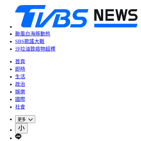
颱風白海豚動態
SBS歌謠大戰
沙拉油致癌物超標
首頁
即時
生活
政治
娛樂
國際
社會
更多