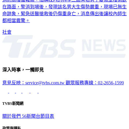
消防局接獲報案，指稱校內的科學三館有名男子疑似墜樓倒臥
在路面，警消到場後，發現該名男大生傷勢嚴重，現場已無生
命跡象，緊急送醫搶救後仍傷重身亡，消息傳出後讓校內師生
都相當震驚。
社會
深入時事，一觸即見
意見反映：service@tvbs.com.tw
觀眾服務專線：02-2656-1599
TVBS新聞網
關於我們
56新聞台節目表