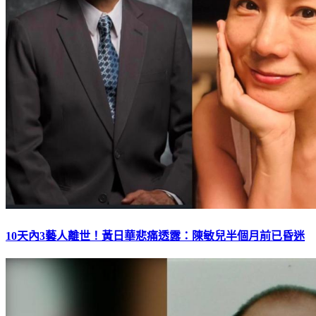
10天內3藝人離世！黃日華悲痛透露：陳敏兒半個月前已昏迷