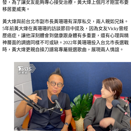
不離不棄，全程陪伴挺過療程。然而去年底女友胃部腫瘤復
發，為了讓女友能夠專心接受治療，黃大煒上個月才剛宣布要
移居夏威夷。
黃大煒與前台北市副市長黃珊珊有深厚私交，兩人親如兄妹。
5年前黃大煒在黃珊珊的訪談節目中提及，因為女友Vicky曾經
歷癌症，讓他深刻體會到健康跟身體有多重要，還有心理與精
神層面的調適同樣不可或缺。2022年黃珊珊投入台北市長選戰
時，黃大煒更親自操刀譜寫專屬競選歌曲，展現兩人情誼。