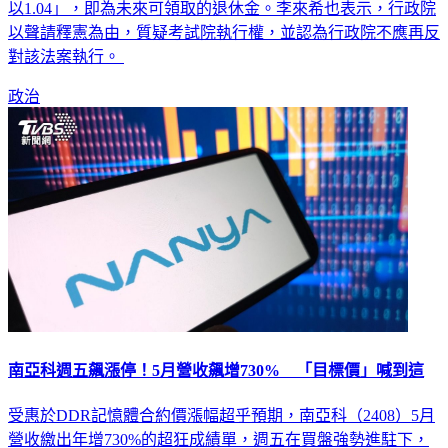
為「原審定逐年遞減金額表的112年標準，先乘以1.02，再乘
以1.04」，即為未來可領取的退休金。李來希也表示，行政院
以聲請釋憲為由，質疑考試院執行權，並認為行政院不應再反
對該法案執行。
政治
南亞科週五飆漲停！5月營收飆增730% 「目標價」喊到這
受惠於DDR記憶體合約價漲幅超乎預期，南亞科（2408）5月