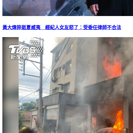
黃大煒猝逝夏威夷 經紀人女友怒了：受委任律師不合法