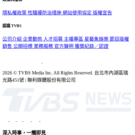
政策與隱私
隱私權政策
性騷擾防治措施
網站使用協定
版權宣告
認識 TVBS
公司介紹
企業動態
人才招募
主播專區
星藝象娛樂
節目版權
銷售
公開招標
業務服務
官方聲明
獲獎紀錄／認證
2026 © TVBS Media Inc. All Rights Reserved. 台北市內湖區瑞
光路451號 | 聯利媒體股份有限公司