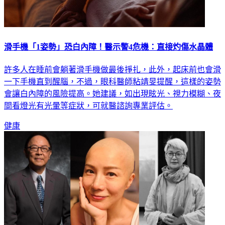
滑手機「1姿勢」恐白內障！醫示警4危機：直接灼傷水晶體
許多人在睡前會躺著滑手機做最後掙扎，此外，起床前也會滑
一下手機直到醒腦，不過，眼科醫師粘靖旻提醒，這樣的姿勢
會讓白內障的風險提高。她建議，如出現眩光、視力模糊、夜
間看燈光有光暈等症狀，可就醫諮詢專業評估。
健康