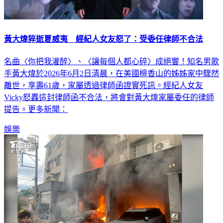
黃大煒猝逝夏威夷 經紀人女友怒了：受委任律師不合法
名曲〈你把我灌醉〉、〈讓每個人都心碎〉成絕響！知名男歌
手黃大煒於2026年6月2日清晨，在美國檀香山的姊姊家中驟然
離世，享壽61歲，家屬透過律師函證實死訊。經紀人女友
Vicky怒轟這封律師函不合法，將會對黃大煒家屬委任的律師
提告。更多新聞：
娛樂