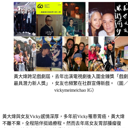
黃大煒跨足戲劇屆，去年出演電視劇後入圍金鐘獎「戲劇
最具潛力新人獎」，女友也頻繁在社群宣傳新戲。（圖／
vickymeimeichao IG）
黃大煒與女友Vicky感情深厚，多年前Vicky罹患胃癌，黃大煒