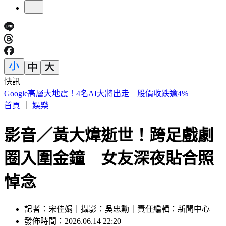
快訊
天后御用化妝師病逝！ 江蕙、張惠妹、賈靜雯「現身」告別
禮拜
首頁
｜
娛樂
影音／黃大煒逝世！跨足戲劇
圈入圍金鐘 女友深夜貼合照
悼念
記者：宋佳娟｜攝影：吳忠勳｜責任編輯：新聞中心