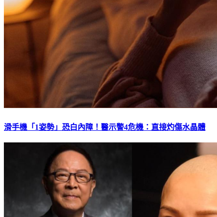
滑手機「1姿勢」恐白內障！醫示警4危機：直接灼傷水晶體