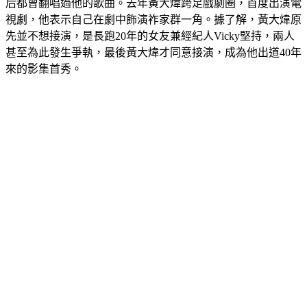
多首經典情歌奠定樂壇地位，作品傳唱度極高，連樂壇天王天
后都曾翻唱過他的歌曲。去年黃大煒跨足戲劇圈，首度出演電
視劇，他表示自己在劇中飾演祚家群一角。據了解，黃大煒原
先並不想接演，是長跑20年的女友兼經紀人Vicky堅持，兩人
甚至為此發生爭執，最後黃大煒才同意接演，成為他出道40年
來的影集首秀。