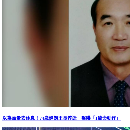
以為頭暈去休息！74歲健朗里長猝逝 醫曝「1致命動作」