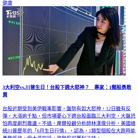
健康
3大利空vs.川普生日！台股下週大怒神？ 專家：1類股勇敢
買
台股近期受到美伊戰事影響，盤勢有如大怒神，12日雖有反
彈，大漲逾千點，但市場憂心下週台股面臨三大利空，大盤恐
怕再度劇烈震盪。不過，摩爾投顧分析師林漢偉分析，美國總