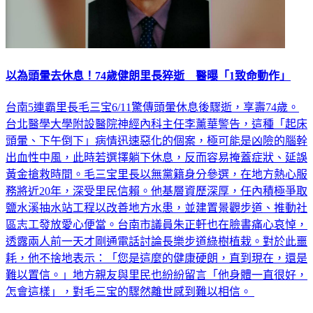
以為頭暈去休息！74歲健朗里長猝逝 醫曝「1致命動作」
台南5連霸里長毛三宝6/11驚傳頭暈休息後驟逝，享壽74歲。
台北醫學大學附設醫院神經內科主任李薰華警告，這種「起床
頭暈、下午倒下」病情迅速惡化的個案，極可能是凶險的腦幹
出血性中風，此時若選擇躺下休息，反而容易掩蓋症狀、延誤
黃金搶救時間。毛三宝里長以無黨籍身分參選，在地方熱心服
務將近20年，深受里民信賴。他基層資歷深厚，任內積極爭取
鹽水溪抽水站工程以改善地方水患，並建置景觀步道、推動社
區志工發放愛心便當。台南市議員朱正軒也在臉書痛心哀悼，
透露兩人前一天才剛通電話討論長樂步道綠樹植栽。對於此噩
耗，他不捨地表示：「您是這麼的健康硬朗，直到現在，還是
難以置信。」地方親友與里民也紛紛留言「他身體一直很好，
怎會這樣」，對毛三宝的驟然離世感到難以相信。