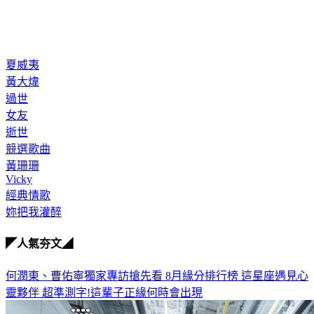
夏威夷
黃大煒
過世
女友
逝世
競選歌曲
黃珊珊
Vicky
經典情歌
妳把我灌醉
◤人氣夯文◢
何潤東、曹佑寧獨家專訪搶先看
8月緣分排行榜 這星座遇見心
靈夥伴
超準測字!這輩子正緣何時會出現