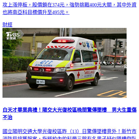
營收繳出年增730%的超狂成績單，週五在買盤強勢進駐下，
攻上漲停板，股價鎖在374元，強勢挑戰400元大關，其中外資
也將南亞科目標價升至495元。
財經
白天才畢業典禮！陽交大光復校區晚間驚傳墜樓 男大生重傷
不治
國立陽明交通大學光復校區昨（13）日驚傳墜樓意外！新竹市