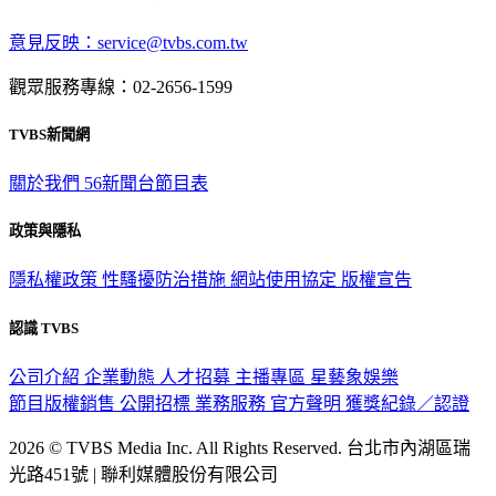
深入時事，一觸即見
意見反映：service@tvbs.com.tw
觀眾服務專線：02-2656-1599
TVBS新聞網
關於我們
56新聞台節目表
政策與隱私
隱私權政策
性騷擾防治措施
網站使用協定
版權宣告
認識 TVBS
公司介紹
企業動態
人才招募
主播專區
星藝象娛樂
節目版權銷售
公開招標
業務服務
官方聲明
獲獎紀錄／認證
2026 © TVBS Media Inc. All Rights Reserved. 台北市內湖區瑞