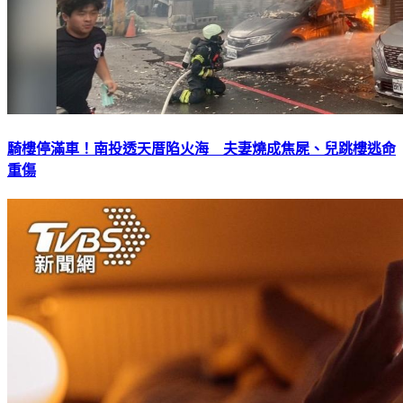
騎樓停滿車！南投透天厝陷火海 夫妻燒成焦屍、兒跳樓逃命
重傷