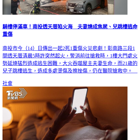
騎樓停滿車！南投透天厝陷火海 夫妻燒成焦屍、兒跳樓逃命
重傷
南投市今（14）日傳出一起2死1重傷火災悲劇！彰南路三段1
間透天厝清晨5時許突然起火，警消前往搶救時，1樓大門處火
勢延燒猛烈造成逃生困難，大火吞噬屋主夫妻生命，而21歲的
兒子跳樓逃生，造成多處燙傷及擦挫傷，仍在醫院搶救中。
社會