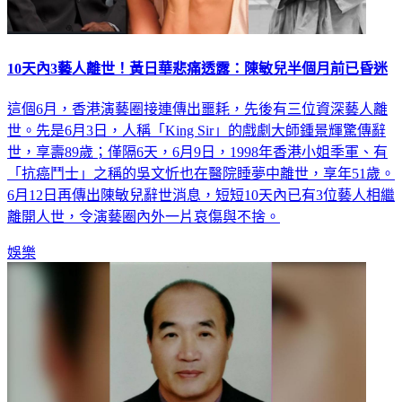
10天內3藝人離世！黃日華悲痛透露：陳敏兒半個月前已昏迷
這個6月，香港演藝圈接連傳出噩耗，先後有三位資深藝人離
世。先是6月3日，人稱「King Sir」的戲劇大師鍾景輝驚傳辭
世，享壽89歲；僅隔6天，6月9日，1998年香港小姐季軍、有
「抗癌鬥士」之稱的吳文忻也在醫院睡夢中離世，享年51歲。
6月12日再傳出陳敏兒辭世消息，短短10天內已有3位藝人相繼
離開人世，令演藝圈內外一片哀傷與不捨。
娛樂