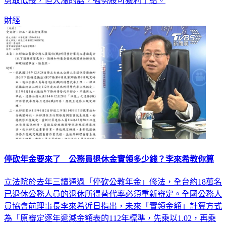
統川普歷年的「6月生日行情」，認為，1類型個股在大跌時能
勇敢低接，但大漲的話，強勢股可獲利了結。
財經
停砍年金要來了 公務員退休金實領多少錢？李來希教你算
立法院於去年三讀通過「停砍公教年金」修法，全台約18萬名
已退休公務人員的退休所得替代率必須重新審定。全國公務人
員協會前理事長李來希近日指出，未來「實領金額」計算方式