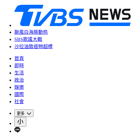
颱風白海豚動態
SBS歌謠大戰
沙拉油致癌物超標
首頁
即時
生活
政治
娛樂
國際
社會
更多