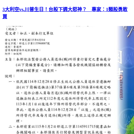
3大利空vs.川普生日！台股下週大怒神？ 專家：1類股勇敢
買