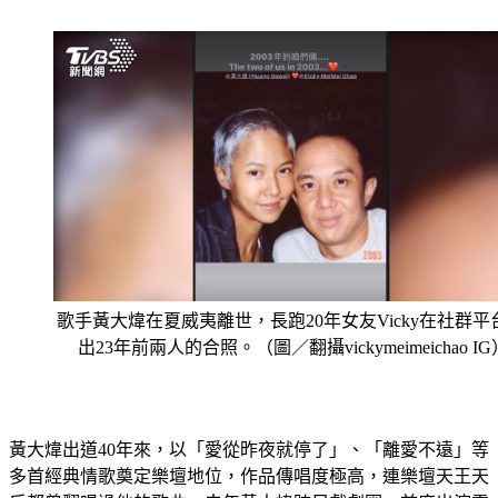
厚私交，曾親自為其譜寫專屬競選歌曲。
歌手黃大煒在夏威夷離世，長跑20年女友Vicky在社群平
出23年前兩人的合照。（圖／翻攝vickymeimeichao IG
黃大煒出道40年來，以「愛從昨夜就停了」、「離愛不遠」等