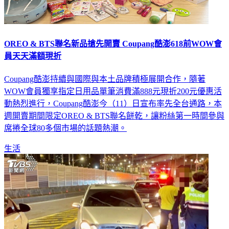
OREO & BTS聯名新品搶先開賣 Coupang酷澎618前WOW會
員天天滿額現折
Coupang酷澎持續與國際與本土品牌積極展開合作，隨著
WOW會員獨享指定日用品單筆消費滿888元現折200元優惠活
動熱烈進行，Coupang酷澎今（11）日宣布率先全台通路，本
週開賣期間限定OREO & BTS聯名餅乾，讓粉絲第一時間參與
席捲全球80多個市場的話題熱潮。
生活