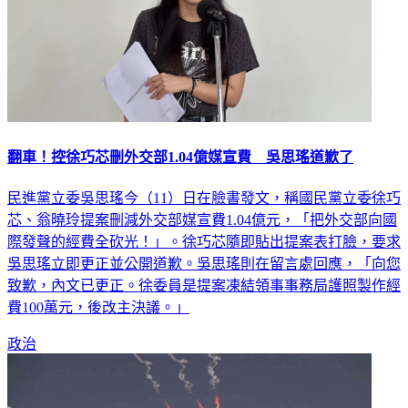
翻車！控徐巧芯刪外交部1.04億媒宣費 吳思瑤道歉了
民進黨立委吳思瑤今（11）日在臉書發文，稱國民黨立委徐巧
芯、翁曉玲提案刪減外交部媒宣費1.04億元，「把外交部向國
際發聲的經費全砍光！」。徐巧芯隨即貼出提案表打臉，要求
吳思瑤立即更正並公開道歉。吳思瑤則在留言處回應，「向您
致歉，內文已更正。徐委員是提案凍結領事事務局護照製作經
費100萬元，後改主決議。」
政治