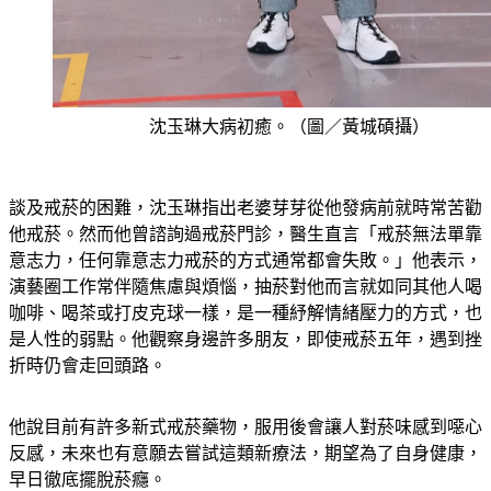
沈玉琳大病初癒。（圖／黃城碩攝）
談及戒菸的困難，沈玉琳指出老婆芽芽從他發病前就時常苦勸
他戒菸。然而他曾諮詢過戒菸門診，醫生直言「戒菸無法單靠
意志力，任何靠意志力戒菸的方式通常都會失敗。」他表示，
演藝圈工作常伴隨焦慮與煩惱，抽菸對他而言就如同其他人喝
咖啡、喝茶或打皮克球一樣，是一種紓解情緒壓力的方式，也
是人性的弱點。他觀察身邊許多朋友，即使戒菸五年，遇到挫
折時仍會走回頭路。
他說目前有許多新式戒菸藥物，服用後會讓人對菸味感到噁心
反感，未來也有意願去嘗試這類新療法，期望為了自身健康，
早日徹底擺脫菸癮。