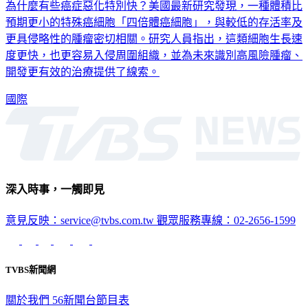
為什麼有些癌症惡化特別快？美國最新研究發現，一種體積比
預期更小的特殊癌細胞「四倍體癌細胞」，與較低的存活率及
更具侵略性的腫瘤密切相關。研究人員指出，這類細胞生長速
度更快，也更容易入侵周圍組織，並為未來識別高風險腫瘤、
開發更有效的治療提供了線索。
國際
深入時事，一觸即見
意見反映：service@tvbs.com.tw
觀眾服務專線：02-2656-1599
TVBS新聞網
關於我們
56新聞台節目表