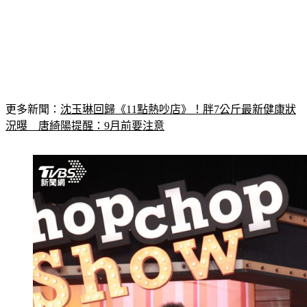
更多新聞：
沈玉琳回歸《11點熱吵店》！胖7公斤最新健康狀
況曝　唐綺陽提醒：9月前要注意