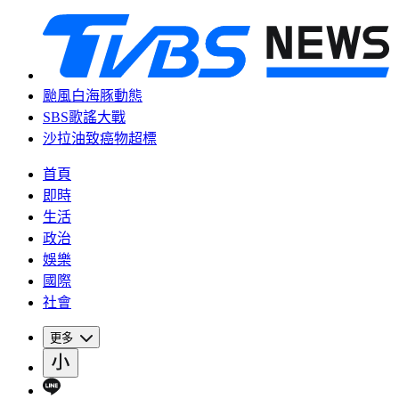
颱風白海豚動態
SBS歌謠大戰
沙拉油致癌物超標
首頁
即時
生活
政治
娛樂
國際
社會
更多