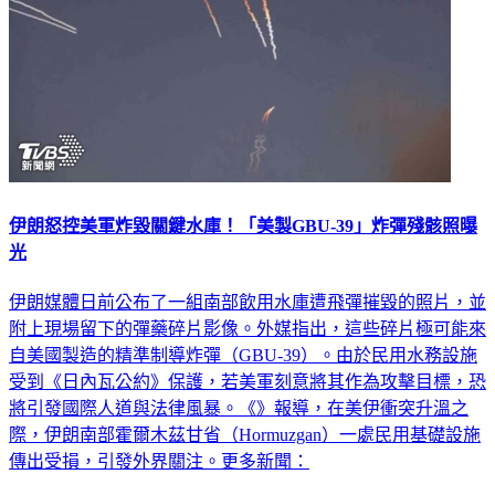
伊朗怒控美軍炸毀關鍵水庫！「美製GBU-39」炸彈殘骸照曝
光
伊朗媒體日前公布了一組南部飲用水庫遭飛彈摧毀的照片，並
附上現場留下的彈藥碎片影像。外媒指出，這些碎片極可能來
自美國製造的精準制導炸彈（GBU-39）。由於民用水務設施
受到《日內瓦公約》保護，若美軍刻意將其作為攻擊目標，恐
將引發國際人道與法律風暴。《》報導，在美伊衝突升溫之
際，伊朗南部霍爾木茲甘省（Hormuzgan）一處民用基礎設施
傳出受損，引發外界關注。更多新聞：