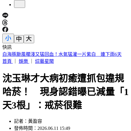
快訊
提醒國一新生守秩序！台中女師遭「掃把刺眼重傷」恐失明
首頁
｜
娛樂
｜
綜藝星聞
沈玉琳才大病初癒遭抓包違規
哈菸！ 現身認錯曝已減量「1
天3根」：戒菸很難
記者：黃盈容
發佈時間：2026.06.11 15:49