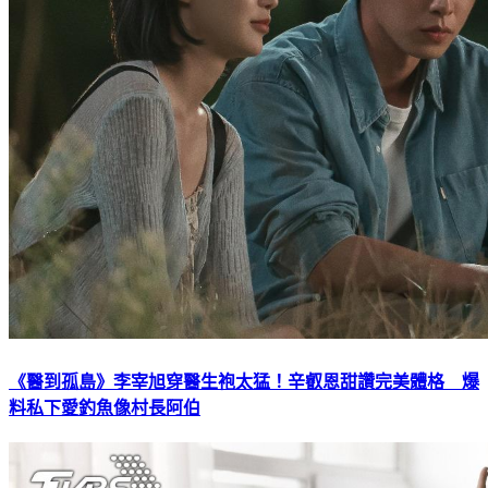
《醫到孤島》李宰旭穿醫生袍太猛！辛叡恩甜讚完美體格 爆
料私下愛釣魚像村長阿伯