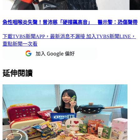
急性咽喉炎失聲！曾沛慈「硬撐飆高音」 醫示警：恐傷聲帶
下載TVBS新聞APP，最新消息不漏接
加入TVBS新聞LINE，
重點新聞一次看
延伸閱讀