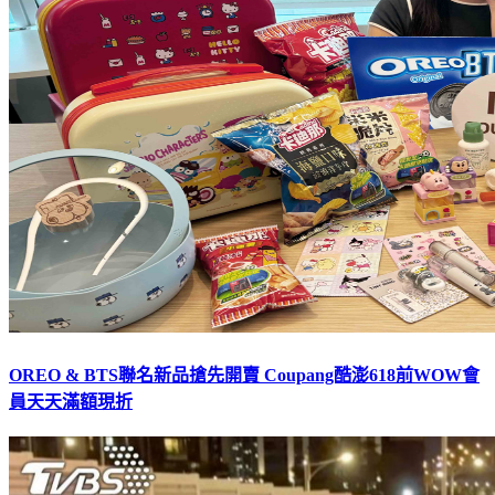
OREO & BTS聯名新品搶先開賣 Coupang酷澎618前WOW會
員天天滿額現折