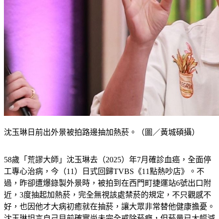
沈玉琳日前出外景被拍路邊抽加熱菸。（圖／黃城碩攝）
58歲「荒謬大師」沈玉琳去（2025）年7月確診血癌，全面停
工專心治病，今（11）日式回歸TVBS《11點熱吵店》。不
過，昨卻遭爆錄製外景時，被拍到在西門町捷運站6號出口附
近，3度抽起加熱菸，完全無視該處禁菸的規定，不只觀感不
好，也因他才大病初癒就在抽菸，讓大眾非常替他健康擔憂。
沈玉琳坦言自己目前確實尚未完全戒除菸癮，但菸量已大幅減