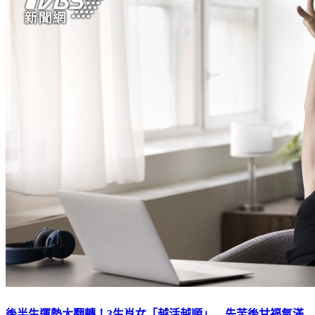
後半生運勢大翻轉！3生肖女「越活越順」 先苦後甘福氣滿