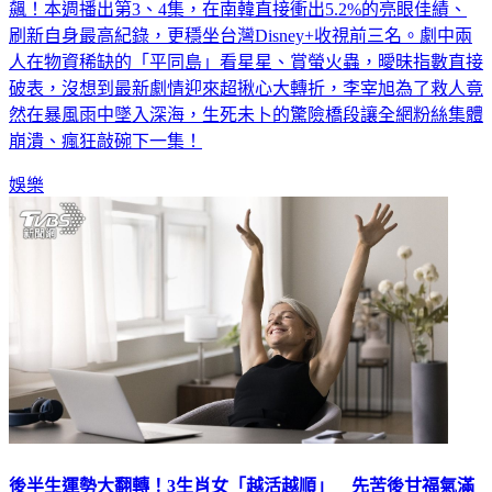
飆！本週播出第3、4集，在南韓直接衝出5.2%的亮眼佳績、
刷新自身最高紀錄，更穩坐台灣Disney+收視前三名。劇中兩
人在物資稀缺的「平同島」看星星、賞螢火蟲，曖昧指數直接
破表，沒想到最新劇情迎來超揪心大轉折，李宰旭為了救人竟
然在暴風雨中墜入深海，生死未卜的驚險橋段讓全網粉絲集體
崩潰、瘋狂敲碗下一集！
娛樂
後半生運勢大翻轉！3生肖女「越活越順」 先苦後甘福氣滿