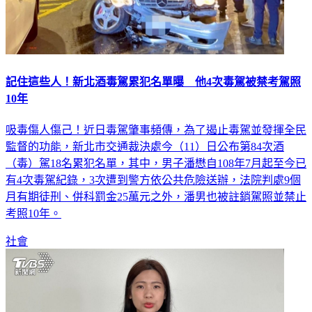
記住這些人！新北酒毒駕累犯名單曝 他4次毒駕被禁考駕照
10年
吸毒傷人傷己！近日毒駕肇事頻傳，為了遏止毒駕並發揮全民
監督的功能，新北市交通裁決處今（11）日公布第84次酒
（毒）駕18名累犯名單，其中，男子潘懋自108年7月起至今已
有4次毒駕紀錄，3次遭到警方依公共危險送辦，法院判處9個
月有期徒刑、併科罰金25萬元之外，潘男也被註銷駕照並禁止
考照10年。
社會