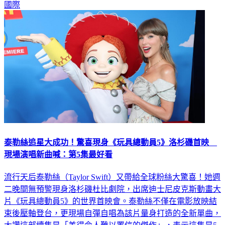
國際
泰勒絲追星大成功！驚喜現身《玩具總動員5》洛杉磯首映
現場演唱新曲喊：第5集最好看
流行天后泰勒絲（Taylor Swift）又帶給全球粉絲大驚喜！她週
二晚間無預警現身洛杉磯杜比劇院，出席迪士尼皮克斯動畫大
片《玩具總動員5》的世界首映會。泰勒絲不僅在電影放映結
束後壓軸登台，更現場自彈自唱為該片量身打造的全新單曲，