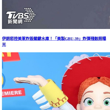
伊朗怒控美軍炸毀關鍵水庫！「美製GBU-39」炸彈殘骸照曝
光