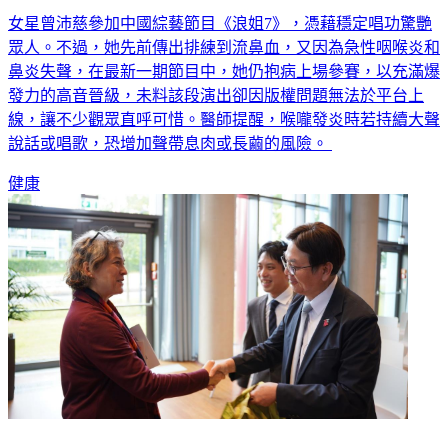
女星曾沛慈參加中國綜藝節目《浪姐7》，憑藉穩定唱功驚艷
眾人。不過，她先前傳出排練到流鼻血，又因為急性咽喉炎和
鼻炎失聲，在最新一期節目中，她仍抱病上場參賽，以充滿爆
發力的高音晉級，未料該段演出卻因版權問題無法於平台上
線，讓不少觀眾直呼可惜。醫師提醒，喉嚨發炎時若持續大聲
說話或唱歌，恐增加聲帶息肉或長繭的風險。
健康