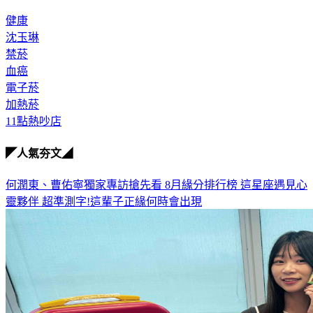
健康
沈玉琳
禁菸
血癌
電子菸
加熱菸
11點熱吵店
◤人氣夯文◢
何潤東、曹佑寧獨家專訪搶先看
8月緣分排行榜 這星座遇見心
靈夥伴
超準測字!這輩子正緣何時會出現