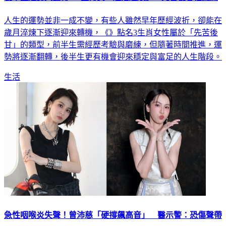
人生的運勢並非一成不變，有些人雖然早年歷經波折，卻能在
歲月淬煉下逐漸迎來轉機，《》點名3生肖女性屬於「先苦後
甘」的類型，前半生需經歷考驗與磨練，但隨著時間推進，運
勢將逐漸翻轉，後半生更有機會迎來穩定與富足的人生階段。
生活
急性咽喉炎失聲！曾沛慈「硬撐飆高音」 醫示警：恐傷聲帶