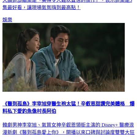
大讚這部續集是「美得令人難以置信的傑作」，表示這集是5
集最好看，讓現場氣氛嗨到最高點！
娛樂
《醫到孤島》李宰旭穿醫生袍太猛！辛叡恩甜讚完美體格 爆
料私下愛釣魚像村長阿伯
韓劇男神李宰旭、氣質女神辛叡恩領銜主演的 Disney+ 醫療浪
漫新劇《醫到孤島愛上你》，開播以來口碑與討論度雙雙大狂