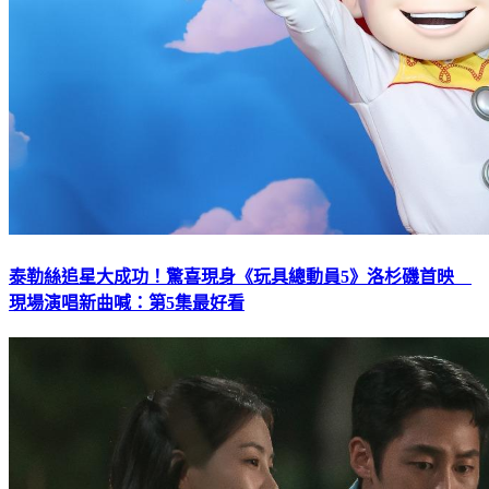
泰勒絲追星大成功！驚喜現身《玩具總動員5》洛杉磯首映
現場演唱新曲喊：第5集最好看