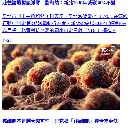
赴德論壇對談淨零 劉和然：新北2030年減碳30%不變
新北市副市長劉和然10日表示，新北減碳量達13.7%；在氣候
行動中制定第3期減量執行方案，新北始終以2030年減碳30%
為目標，務實對接台灣的國家自定貢獻（NDC）邁進。
ESG
癌細胞不是越大越可怕！研究揭「1類細胞」存活率更低