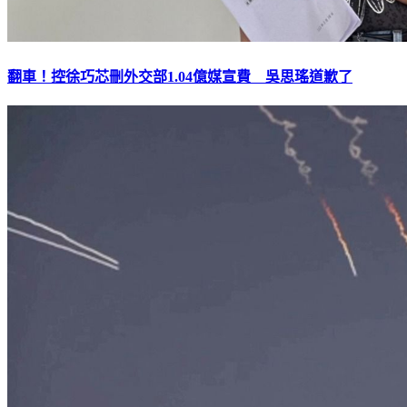
翻車！控徐巧芯刪外交部1.04億媒宣費 吳思瑤道歉了