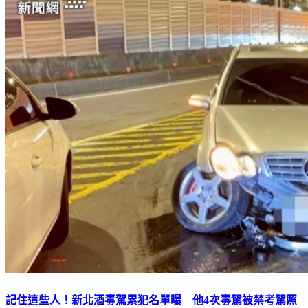
記住這些人！新北酒毒駕累犯名單曝 他4次毒駕被禁考駕照