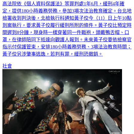
定，提供180小時義務勞務，參加3場次法治教育確定。台北地
檢署收到判決後，北檢執行科通知黃子佼今（11）日上午10點
到案執行，要求黃子佼履行緩刑所附的條件。黃子佼比預定時
間遲到8分鐘，現身時一樣穿著同一件戰袍，頭戴鴨舌帽、口
罩，在律師陪同下抵達向觀護人報到。未來黃子佼要依檢察官
指示付保護管束，安排180小時義務勞務、3場法治教育時間；
黃子佼另涉肇事逃逸，若判有罪，緩刑恐撤銷。
社會