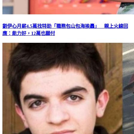
劉伊心月薪4.5萬找特助「職務包山包海挨轟」 親上火線回
應：能力好，12萬也願付