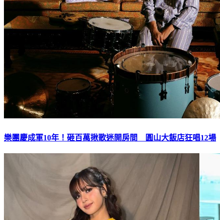
樂團慶成軍10年！砸百萬揪歌迷開房間 圓山大飯店狂唱12場