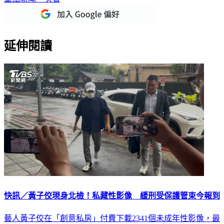
延伸閱讀
快訊／黃子佼現身北檢！私藏性影像 緩刑受保護管束今報到
藝人黃子佼在「創意私房」付費下載2341個未成年性影像，最
高法院依《個人資料保護法》等罪判處1年6月，緩刑4年確