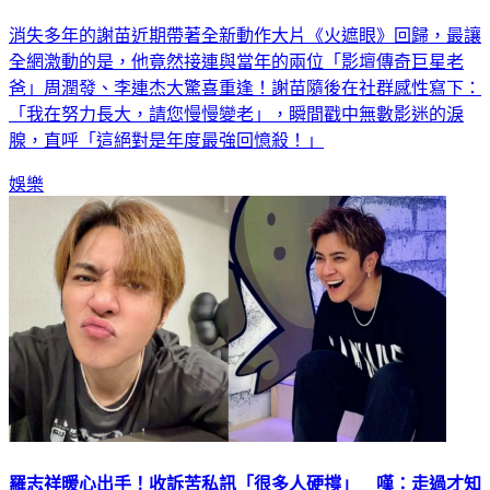
消失多年的謝苗近期帶著全新動作大片《火遮眼》回歸，最讓
全網激動的是，他竟然接連與當年的兩位「影壇傳奇巨星老
爸」周潤發、李連杰大驚喜重逢！謝苗隨後在社群感性寫下：
「我在努力長大，請您慢慢變老」，瞬間戳中無數影迷的淚
腺，直呼「這絕對是年度最強回憶殺！」
娛樂
羅志祥暖心出手！收訴苦私訊「很多人硬撐」 嘆：走過才知
道多難