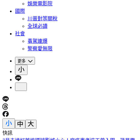
娛樂電影院
國際
川普對等關稅
全球必讀
社會
毒駕連爆
警察愛無限
更多
快訊