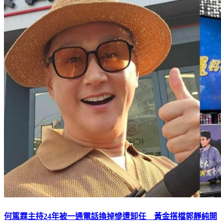
何篤霖主持24年被一通電話換掉慘遭卸任 黃金搭檔郭靜純開
轟：太不尊重人