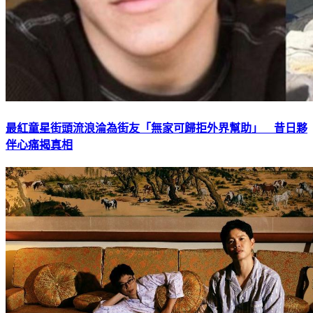
最紅童星街頭流浪淪為街友「無家可歸拒外界幫助」 昔日夥
伴心痛揭真相