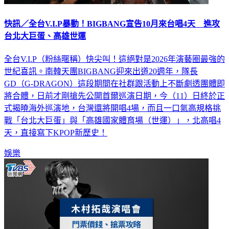
快訊／全台V.I.P暴動！BIGBANG宣告10月來台唱4天 進攻
台北大巨蛋、高雄世運
全台V.I.P（粉絲暱稱）快尖叫！這絕對是2026年演藝圈最強的
世紀喜訊。南韓天團BIGBANG迎來出道20週年，隊長
GD（G-DRAGON）這段期間在社群跟活動上不斷劇透團體即
將合體，日前才剛搶先公開首爾巡演日期，今（11）日終於正
式揭曉海外巡演地，台灣還將開唱4場，而且一口氣高規格挑
戰「台北大巨蛋」與「高雄國家體育場（世運）」，北高唱4
天，直接寫下KPOP新歷史！
娛樂