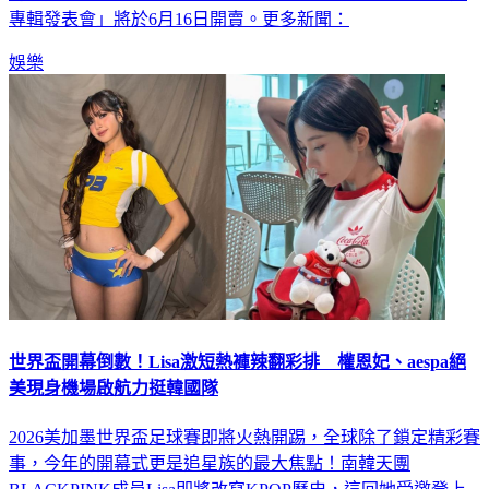
娛樂
世界盃開幕倒數！Lisa激短熱褲辣翻彩排 權恩妃、aespa絕
美現身機場啟航力挺韓國隊
2026美加墨世界盃足球賽即將火熱開踢，全球除了鎖定精彩賽
事，今年的開幕式更是追星族的最大焦點！南韓天團
BLACKPINK成員Lisa即將改寫KPOP歷史，這回她受邀登上