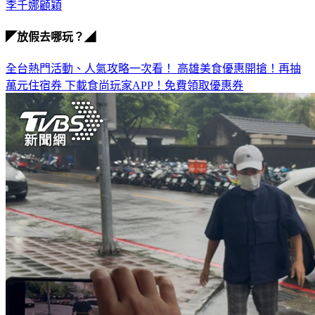
◤放假去哪玩？◢
全台熱門活動、人氣攻略一次看！
高雄美食優惠開搶！再抽
萬元住宿券
下載食尚玩家APP！免費領取優惠券