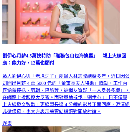
劉伊心月薪4.5萬找特助「職務包山包海挨轟」 親上火線回
應：能力好，12萬也願付
藝人劉伊心與「老虎牙子」創辦人林志隆結婚多年，近日因公
司開出月薪 4 萬 5000 元的「董事長夫人特助」職缺，工作內
容涵蓋接送、剪輯、陪讀等，被網友質疑「一人身兼多職」，
在網路上掀起極大反響。面對輿論撻伐，劉伊心 11 日不僅親
上火線發文致歉，更錄製長達 4 分鐘的影片正面回應，澄清絕
非徵保母，也大方表示薪資結構絕對開放討論。
娛樂