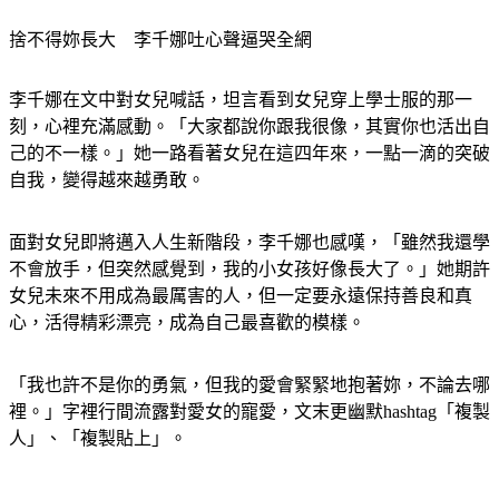
捨不得妳長大　李千娜吐心聲逼哭全網
李千娜在文中對女兒喊話，坦言看到女兒穿上學士服的那一
刻，心裡充滿感動。「大家都說你跟我很像，其實你也活出自
己的不一樣。」她一路看著女兒在這四年來，一點一滴的突破
自我，變得越來越勇敢。
面對女兒即將邁入人生新階段，李千娜也感嘆，「雖然我還學
不會放手，但突然感覺到，我的小女孩好像長大了。」她期許
女兒未來不用成為最厲害的人，但一定要永遠保持善良和真
心，活得精彩漂亮，成為自己最喜歡的模樣。
「我也許不是你的勇氣，但我的愛會緊緊地抱著妳，不論去哪
裡。」字裡行間流露對愛女的寵愛，文末更幽默hashtag「複製
人」、「複製貼上」。