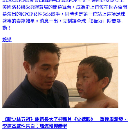
美國洛杉磯SoFi體育場的開幕舞台，成為史上首位在世界盃開
幕演出的KPOP女性Solo歌手，同時也是第一位站上這項足球
盛事的泰籍韓星。消息一出，立刻讓全球「Blinks」瞬間暴
動！
娛樂
《新少林五祖》謝苗長大了迎新片《火遮眼》 重逢周潤發、
李連杰感性告白：請您慢慢變老