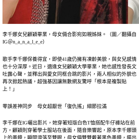
李千娜女兒顧穎畢業，母女倆合影宛如親姊妹。（圖／翻攝自
IG＠n_a_n_a_l_e_e）
歌手李千娜保養得宜，即使41歲仍擁有凍齡美貌，與女兒感情
也十分深厚。近日，適逢女兒顧穎大學畢業，她也感性發長文
吐露心聲，並釋出與愛女同框合跳的影片，兩人相似的外貌也
再次掀起熱議，超強基因讓無數網友驚呼「根本是複製貼
上！」
零誤差神同步　母女超厭世「復仇搖」細節拉滿
李千娜在IG曬出影片，她穿著短版白色T恤搭配牛仔褲站在前
方，顧穎則穿著學士服站在後面，隨音樂響起，原本李千娜頭
上的墨鏡，瞬間滑落至雙眼，母女倆雙雙戴著黑色墨鏡，擺出
超有氣勢的「厭世冷酷臉」，開始大跳魔性「復仇搖」。