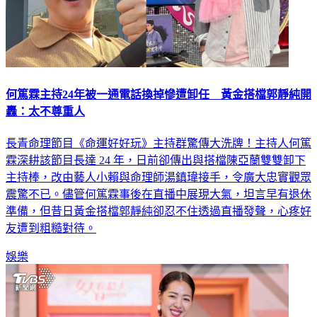
何篤霖主持24年被一通電話換掉慘遭卸任 黃金搭檔郭靜純開
轟：太不尊重人
長青命理節目《命運好好玩》主持群驚傳大洗牌！主持人何篤
霖深耕該節目長達 24 年，日前卻傳出與搭檔陳亞蘭雙雙卸下
主持棒，改由藝人小賴與命理師湯鎮瑋接手，令廣大忠實觀眾
震驚不已。儘管何篤霖事後在直播中展現大氣，坦言早有退休
準備，但昔日黃金搭檔郭靜純卻忍不住透過直播發聲，心疼好
友遭到粗糙對待。
娛樂