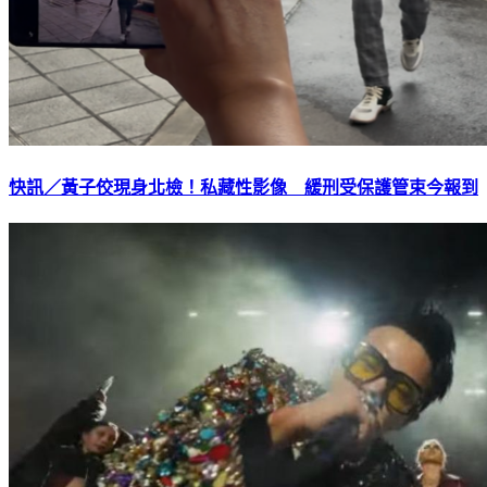
快訊／黃子佼現身北檢！私藏性影像 緩刑受保護管束今報到