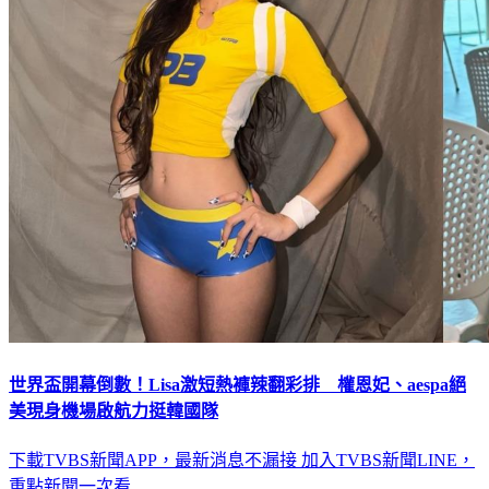
世界盃開幕倒數！Lisa激短熱褲辣翻彩排 權恩妃、aespa絕
美現身機場啟航力挺韓國隊
下載TVBS新聞APP，最新消息不漏接
加入TVBS新聞LINE，
重點新聞一次看