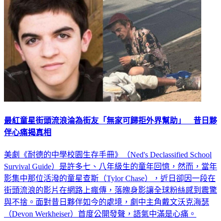
最紅童星街頭流浪淪為街友「無家可歸拒外界幫助」 昔日夥
伴心痛揭真相
美劇《耐德的中學校園生存手冊》（Ned's Declassified School
Survival Guide）是許多七、八年級生的童年回憶，然而，當年
影集中那位活潑的童星查斯（Tylor Chase），近日卻因一段在
街頭流浪的影片在網路上瘋傳，落魄身影讓全球粉絲感到震驚
與不捨。面對昔日夥伴如今的處境，劇中主角戴文沃克海瑟
（Devon Werkheiser）首度公開發聲，語氣中滿是心痛。