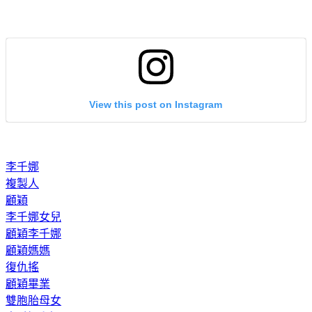
View this post on Instagram
李千娜
複製人
顧穎
李千娜女兒
顧穎李千娜
顧穎媽媽
復仇搖
顧穎畢業
雙胞胎母女
李千娜顧穎