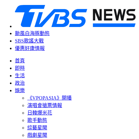
颱風白海豚動態
SBS歌謠大戰
優惠好康情報
首頁
即時
生活
政治
娛樂
《VPOPASIA》開播
演唱會搶票情報
日韓爆米花
歌手動態
綜藝星聞
戲劇星聞