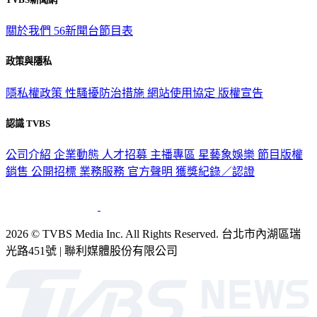
關於我們
56新聞台節目表
政策與隱私
隱私權政策
性騷擾防治措施
網站使用協定
版權宣告
認識 TVBS
公司介紹
企業動態
人才招募
主播專區
星藝象娛樂
節目版權
銷售
公開招標
業務服務
官方聲明
獲獎紀錄／認證
2026 © TVBS Media Inc. All Rights Reserved. 台北市內湖區瑞
光路451號 | 聯利媒體股份有限公司