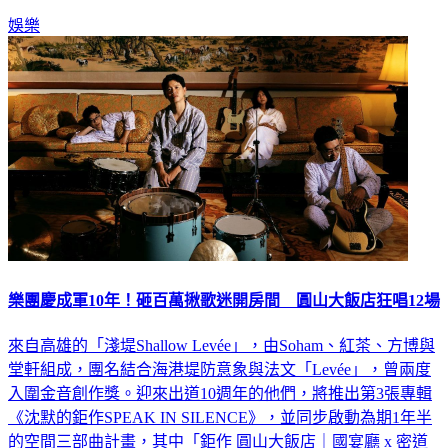
娛樂
樂團慶成軍10年！砸百萬揪歌迷開房間 圓山大飯店狂唱12場
來自高雄的「淺堤Shallow Levée」，由Soham、紅茶、方博與
堂軒組成，團名結合海港堤防意象與法文「Levée」，曾兩度
入圍金音創作獎。迎來出道10週年的他們，將推出第3張專輯
《沈默的鉅作SPEAK IN SILENCE》，並同步啟動為期1年半
的空間三部曲計畫，其中「鉅作 圓山大飯店｜國宴廳 x 密道
專輯發表會」將於6月16日開賣。更多新聞：