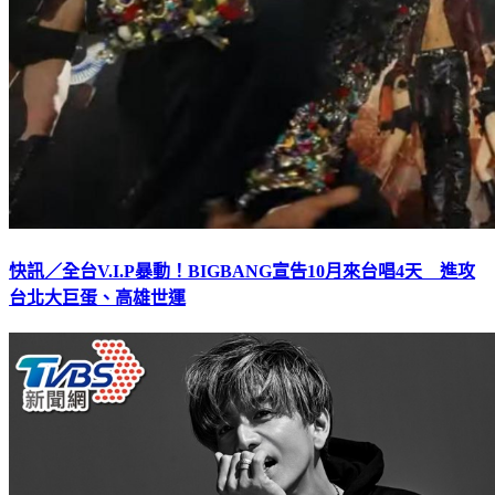
快訊／全台V.I.P暴動！BIGBANG宣告10月來台唱4天 進攻
台北大巨蛋、高雄世運