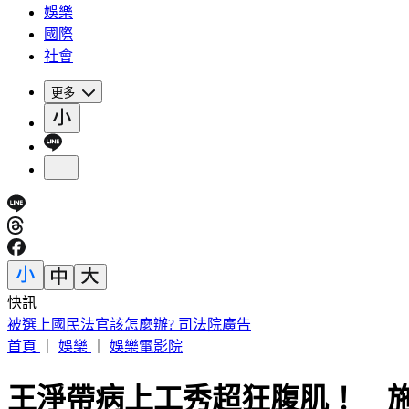
娛樂
國際
社會
更多
快訊
IU無預警召喚前男友 韓網替「她」心疼：很不舒服
首頁
｜
娛樂
｜
娛樂電影院
王淨帶病上工秀超狂腹肌！ 