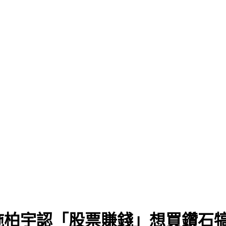
施柏宇認「股票賺錢」想買鑽石