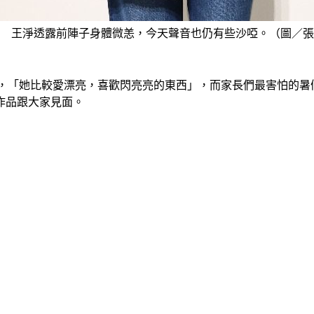
王淨透露前陣子身體微恙，今天聲音也仍有些沙啞。（圖／張
妞，「她比較愛漂亮，喜歡閃亮亮的東西」，而家長們最害怕的暑
作品跟大家見面。