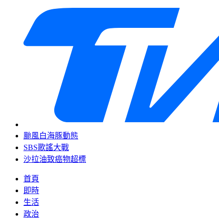
颱風白海豚動態
SBS歌謠大戰
沙拉油致癌物超標
首頁
即時
生活
政治