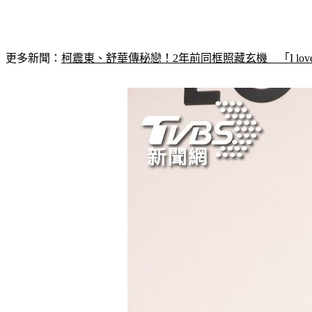
更多新聞：
柯震東、舒華傳秘戀！2年前同框照藏玄機　「I lov