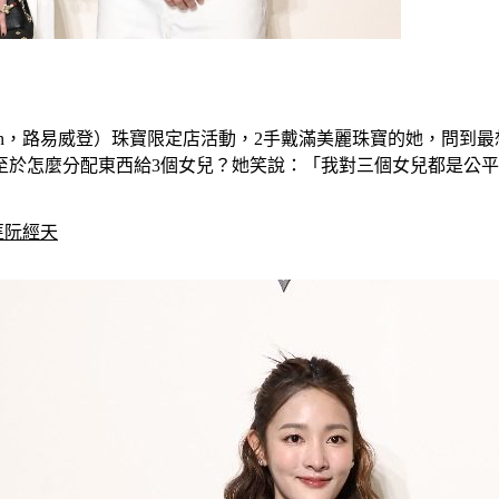
Vuitton，路易威登）珠寶限定店活動，2手戴滿美麗珠寶的她，
至於怎麼分配東西給3個女兒？她笑說：「我對三個女兒都是公
匪阮經天