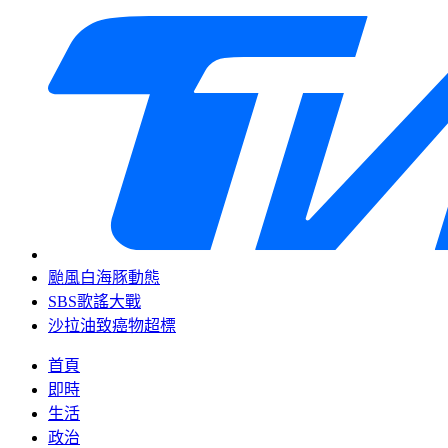
颱風白海豚動態
SBS歌謠大戰
沙拉油致癌物超標
首頁
即時
生活
政治