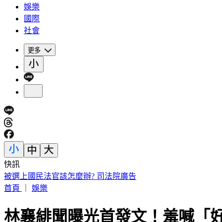
娛樂
國際
社會
更多
快訊
IU無預警召喚前男友 韓網替「她」心疼：很不舒服
首頁
｜
娛樂
林襄緋聞曝光首發文！羞喊「