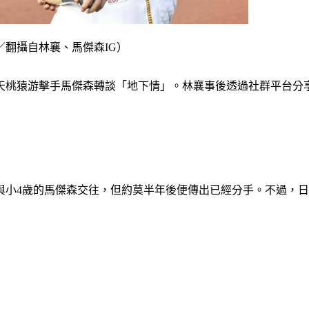
翻攝自林襄、馬傑森IG）
樂天桃猿游擊手馬傑森轉談「地下情」。林襄事後透過社群平台分
出與小4歲的馬傑森交往，但約莫半年後便傳出已經分手。不過，