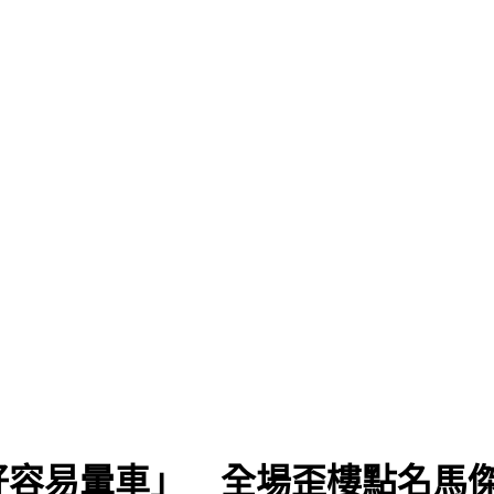
好容易暈車」 全場歪樓點名馬