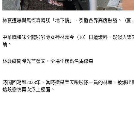
林襄遭爆與馬傑森轉談「地下情」，引發各界高度熱議。（圖／
中華職棒味全龍啦啦隊女神林襄今（10）日遭爆料，疑似與
論。
林襄緋聞曝光首發文，全場歪樓點名馬傑森
時間回溯到2023年，當時還是樂天啦啦隊一員的林襄，被爆
這段戀情再次浮上檯面。