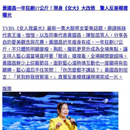
黃國昌一年狂剷17公斤！現身《女大》大改造 驚人反差模樣
曝光
TVBS《女人我最大》最新一集大聊男女愛美話題，邀請姊妹
代表王瀅、愷愷，以及同事代表黃國昌、陳智菡等人，分享各
自的愛美觀念與花費。黃國昌近年瘦身有成，一年狂剷17公
斤，不只體態明顯變瘦，胸肌、腹肌更意外成為全場焦點，讓
主持人藍心湄當場直呼要「驗貨」摸摸看，全場瞬間變超嗨。
黃國昌鮮少上綜藝節目，面對藍心湄熱情互動也一度顯得有些
靦腆，藍心湄忍不住笑問：「你怎麼都不講話？」黃國昌則坦
言：「見到妳我很緊張。」真實反差模樣讓現場笑成一片。
娛樂