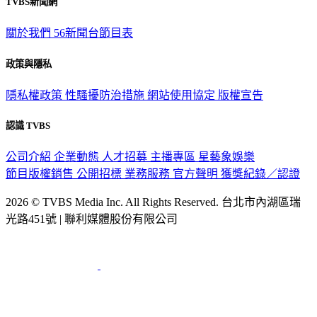
TVBS新聞網
關於我們
56新聞台節目表
政策與隱私
隱私權政策
性騷擾防治措施
網站使用協定
版權宣告
認識 TVBS
公司介紹
企業動態
人才招募
主播專區
星藝象娛樂
節目版權銷售
公開招標
業務服務
官方聲明
獲獎紀錄／認證
2026 © TVBS Media Inc. All Rights Reserved. 台北市內湖區瑞
光路451號 | 聯利媒體股份有限公司