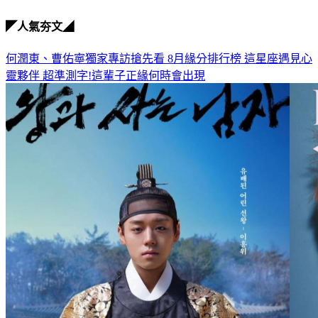
◤人氣夯文◢
何潤東、曹佑寧獨家專訪搶先看
8月緣分排行榜 這星座遇見心
靈夥伴
超準測字!這輩子正緣何時會出現