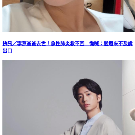
快訊／李燕爸爸去世！急性肺炎救不回 慟喊：愛還來不及說
出口