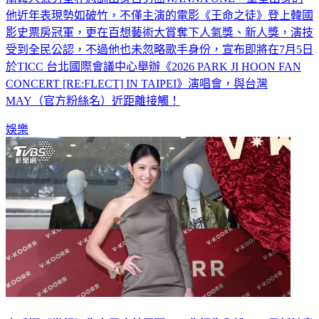
他近年表現勢如破竹，不僅主演的電影《王命之徒》登上韓國
影史票房冠軍，更在百想藝術大賞奪下人氣獎、新人獎，演技
受到全民公認，不過他也未忽略歌手身份，宣布即將在7月5日
於TICC 台北國際會議中心舉辦《2026 PARK JI HOON FAN
CONCERT [RE:FLECT] IN TAIPEI》演唱會，與台灣
MAY（官方粉絲名）近距離接觸！
娛樂