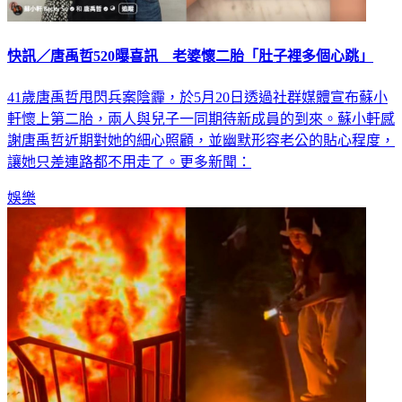
快訊／唐禹哲520曝喜訊 老婆懷二胎「肚子裡多個心跳」
41歲唐禹哲甩閃兵案陰霾，於5月20日透過社群媒體宣布蘇小
軒懷上第二胎，兩人與兒子一同期待新成員的到來。蘇小軒感
謝唐禹哲近期對她的細心照顧，並幽默形容老公的貼心程度，
讓她只差連路都不用走了。更多新聞：
娛樂