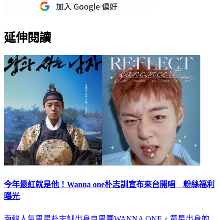
延伸閱讀
今年最紅就是他！Wanna one朴志訓宣布來台開唱 粉絲福利
曝光
南韓人氣男星朴志訓出身自男團WANNA ONE，童星出身的