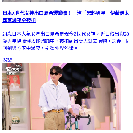
日本Z世代女神出口夏希爆戀情！ 進「黑料男星」伊藤健太
郎家過夜全被拍
24歲日本人氣女星出口夏希是現今Z世代女神，近日傳出與28
歲男星伊藤健太郎熱戀中，被拍到出雙入對去購物，之後一同
回到男方家中過夜，引發外界熱議。
娛樂