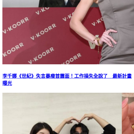
李千娜《世紀》失言暴瘦首露面！工作損失全說了 最新計畫
曝光