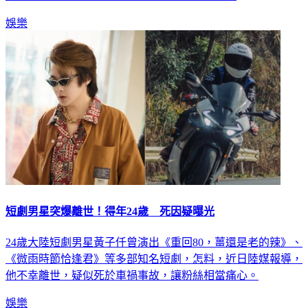
娛樂
短劇男星突爆離世！得年24歲 死因疑曝光
24歲大陸短劇男星黃子仟曾演出《重回80，薑還是老的辣》、
《微雨時節恰逢君》等多部知名短劇，怎料，近日陸媒報導，
他不幸離世，疑似死於車禍事故，讓粉絲相當痛心。
娛樂