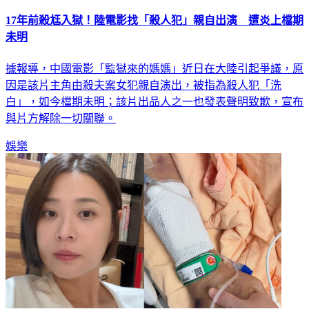
17年前殺尪入獄！陸電影找「殺人犯」親自出演 遭炎上檔期
未明
據報導，中國電影「監獄來的媽媽」近日在大陸引起爭議，原
因是該片主角由殺夫案女犯親自演出，被指為殺人犯「洗
白」，如今檔期未明；該片出品人之一也發表聲明致歉，宣布
與片方解除一切關聯。
娛樂