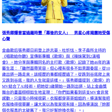
張秀卿爆曾當過羅時豐「幕後的女人」 男星心疼揭露她受傷
心聲
金曲歌后張秀卿日前登上許志豪、杜忻恬、李子森所主持的
《唱歌給你聽》宣傳新專輯《歌壇》與《辣妹駕到2演唱
會》，她分享與專輯同名的主打歌〈歌壇〉記錄了她46年的演
藝生涯：「雖然面帶笑容，但心裡有很多不如意跟委屈，從10
歲出道一路走來，該經歷的事都經歷過了，從跌到谷底爬上來
又跌到谷底，我的人生就是這樣。」張秀卿還提到〈歌壇〉的
MV結合了AI技術，把她從3歲開始一路到出道、站上金曲獎
舞台的畫面栩栩如生地呈現：「你們如果看到這支MV會非常
感動，只是我小時候很窮，衣服都穿哥哥姐姐的，導演幫我把
衣服換得很華麗，讓大家以為我家很有錢，因為導演說『妳那
個衣服真的太破舊了，我只好幫妳換衣服』。」