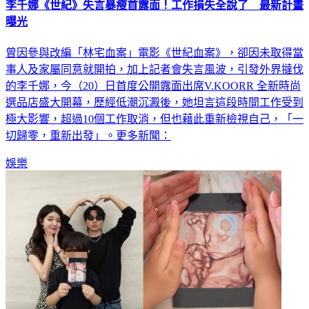
李千娜《世紀》失言暴瘦首露面！工作損失全說了 最新計畫
曝光
曾因參與改編「林宅血案」電影《世紀血案》，卻因未取得當
事人及家屬同意就開拍，加上記者會失言風波，引發外界撻伐
的李千娜，今（20）日首度公開露面出席V.KOORR 全新時尚
選品店盛大開幕，歷經低潮沉澱後，她坦言這段時間工作受到
極大影響，超過10個工作取消，但也藉此重新檢視自己，「一
切歸零，重新出發」。更多新聞：
娛樂