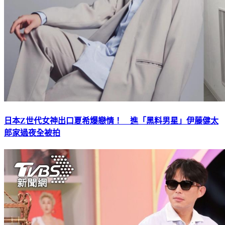
日本Z世代女神出口夏希爆戀情！ 進「黑料男星」伊藤健太
郎家過夜全被拍