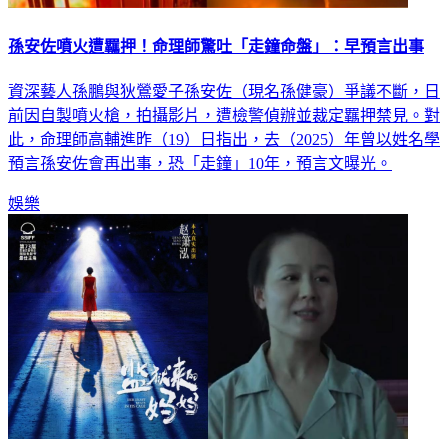
孫安佐噴火遭羈押！命理師驚吐「走鐘命盤」：早預言出事
資深藝人孫鵬與狄鶯愛子孫安佐（現名孫健豪）爭議不斷，日
前因自製噴火槍，拍攝影片，遭檢警偵辦並裁定羈押禁見。對
此，命理師高輔進昨（19）日指出，去（2025）年曾以姓名學
預言孫安佐會再出事，恐「走鐘」10年，預言文曝光。
娛樂