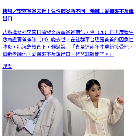
快訊／李燕爸爸去世！急性肺炎救不回 慟喊：愛還來不及說
出口
八點檔女神李燕日前發文透露爸爸病危，今（20）日再度發生
悲痛證實爸爸昨（19）晚去世，在社群平台透露爸爸的因急性
肺炎，病況急轉直下，難過說：「直至這兩年才重新接受他，
重新孝順他，愛還來不及說出口，爸爸就離開了。」
娛樂