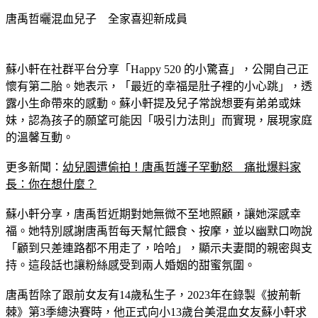
唐禹哲曬混血兒子　全家喜迎新成員
蘇小軒在社群平台分享「Happy 520 的小驚喜」，公開自己正
懷有第二胎。她表示，「最近的幸福是肚子裡的小心跳」，透
露小生命帶來的感動。蘇小軒提及兒子常說想要有弟弟或妹
妹，認為孩子的願望可能因「吸引力法則」而實現，展現家庭
的溫馨互動。
更多新聞：
幼兒園遭偷拍！唐禹哲護子罕動怒　痛批爆料家
長：你在想什麼？
蘇小軒分享，唐禹哲近期對她無微不至地照顧，讓她深感幸
福。她特別感謝唐禹哲每天幫忙餵食、按摩，並以幽默口吻說
「顧到只差連路都不用走了，哈哈」，顯示夫妻間的親密與支
持。這段話也讓粉絲感受到兩人婚姻的甜蜜氛圍。
唐禹哲除了跟前女友有14歲私生子，2023年在錄製《披荊斬
棘》第3季總決賽時，他正式向小13歲台美混血女友蘇小軒求