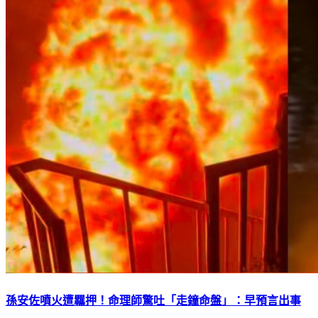
孫安佐噴火遭羈押！命理師驚吐「走鐘命盤」：早預言出事