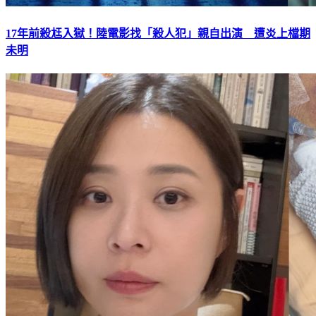
17年前殺尪入獄！陸電影找「殺人犯」親自出演 遭炎上檔期
未明