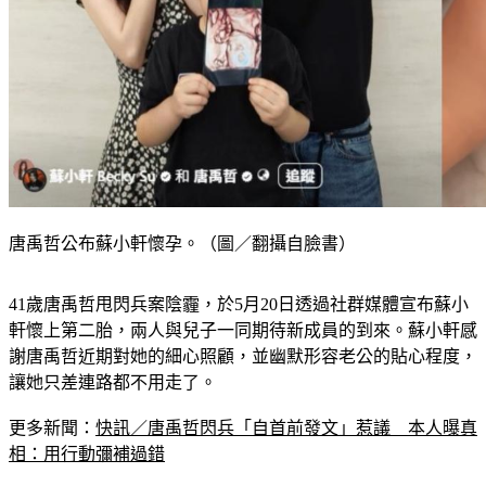
唐禹哲公布蘇小軒懷孕。（圖／翻攝自臉書）
41歲唐禹哲甩閃兵案陰霾，於5月20日透過社群媒體宣布蘇小
軒懷上第二胎，兩人與兒子一同期待新成員的到來。蘇小軒感
謝唐禹哲近期對她的細心照顧，並幽默形容老公的貼心程度，
讓她只差連路都不用走了。
更多新聞：
快訊／唐禹哲閃兵「自首前發文」惹議　本人曝真
相：用行動彌補過錯