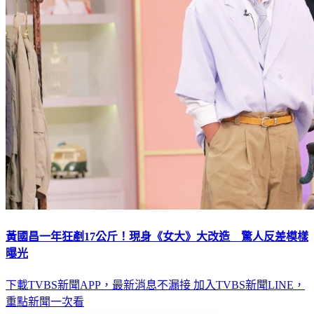
黃國昌一年狂剷17公斤！現身《女大》大改造 驚人反差模樣
曝光
下載TVBS新聞APP，最新消息不漏接
加入TVBS新聞LINE，
重點新聞一次看