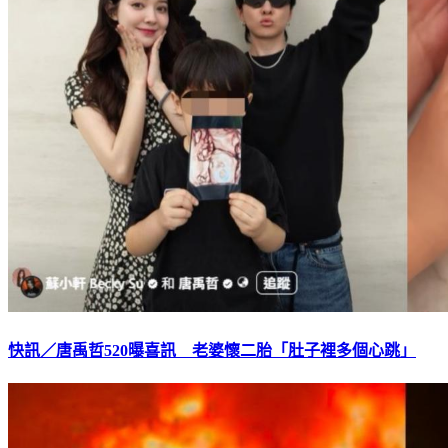
快訊／唐禹哲520曝喜訊 老婆懷二胎「肚子裡多個心跳」