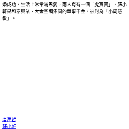
婚成功，生活上常常曬恩愛，兩人育有一個「虎寶寶」，蘇小
軒是和泰興業、大金空調集團的董事千金，被封為「小周慧
敏」。
唐禹哲
蘇小軒