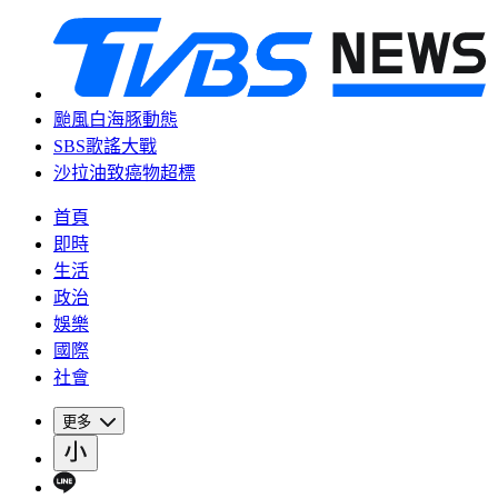
颱風白海豚動態
SBS歌謠大戰
沙拉油致癌物超標
首頁
即時
生活
政治
娛樂
國際
社會
更多