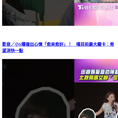
影音／小S曝復出心情「愈來愈好」！ 嘆目前最大關卡：希
望消快一點