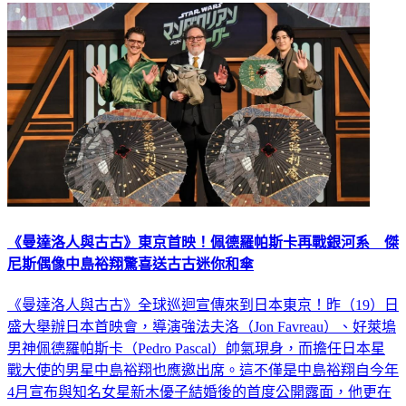
娛樂
《曼達洛人與古古》東京首映！佩德羅帕斯卡再戰銀河系 傑
尼斯偶像中島裕翔驚喜送古古迷你和傘
《曼達洛人與古古》全球巡迴宣傳來到日本東京！昨（19）日
盛大舉辦日本首映會，導演強法夫洛（Jon Favreau）、好萊塢
男神佩德羅帕斯卡（Pedro Pascal）帥氣現身，而擔任日本星
戰大使的男星中島裕翔也應邀出席。這不僅是中島裕翔自今年