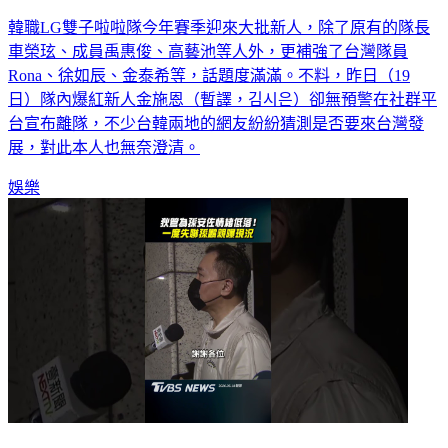
韓職啦啦隊「爆紅新人」突退隊！本人無奈闢謠：不會來台灣
韓職LG雙子啦啦隊今年賽季迎來大批新人，除了原有的隊長
車榮玹、成員禹惠俊、高藝池等人外，更補強了台灣隊員
Rona、徐如辰、金泰希等，話題度滿滿。不料，昨日（19
日）隊內爆紅新人金施恩（暫譯，김시은）卻無預警在社群平
台宣布離隊，不少台韓兩地的網友紛紛猜測是否要來台灣發
展，對此本人也無奈澄清。
娛樂