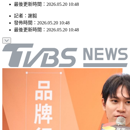
發佈時間：2026.05.20 10:48
最後更新時間：2026.05.20 10:48
記者
：
謝毅
發佈時間：
2026.05.20 10:48
最後更新時間：
2026.05.20 10:48