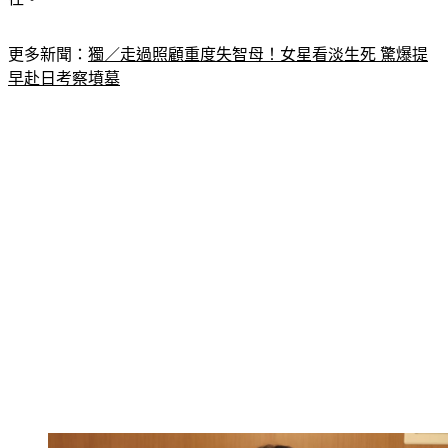
往。
更多新聞：
獨／走過照顧重度失智母！女星看淡生死 驚爆提
早赴日考察墳墓