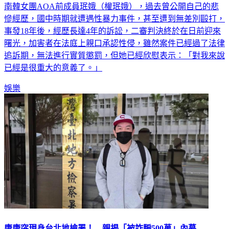
南韓女團AOA前成員珉娥（權珉娥），過去曾公開自己的悲
慘經歷，國中時期就遭遇性暴力事件，甚至遭到無差別毆打，
事發18年後，經歷長達4年的訴訟，二審判決終於在日前迎來
曙光，加害者在法庭上親口承認性侵，雖然案件已經過了法律
追訴期，無法進行實質懲罰，但她已經欣慰表示：「對我來說
已經是很重大的意義了。」
娛樂