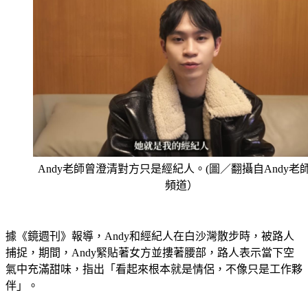
Andy老師曾澄清對方只是經紀人。(圖／翻攝自Andy老師
頻道）
據《鏡週刊》報導，Andy和經紀人在白沙灣散步時，被路人
捕捉，期間，Andy緊貼著女方並摟著腰部，路人表示當下空
氣中充滿甜味，指出「看起來根本就是情侶，不像只是工作夥
伴」。