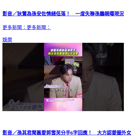
影音／狄鶯為孫安佐情緒低落！ 一度失聯孫鵬親曝現況
更多新聞：更多新聞：
娛樂