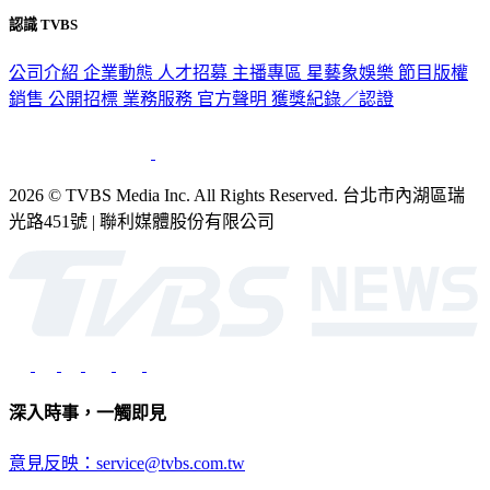
隱私權政策
性騷擾防治措施
網站使用協定
版權宣告
認識 TVBS
公司介紹
企業動態
人才招募
主播專區
星藝象娛樂
節目版權
銷售
公開招標
業務服務
官方聲明
獲獎紀錄／認證
2026 © TVBS Media Inc. All Rights Reserved. 台北市內湖區瑞
光路451號 | 聯利媒體股份有限公司
深入時事，一觸即見
意見反映：service@tvbs.com.tw