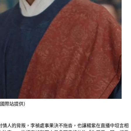
國際站提供）
對情人的背叛，李禎處事果決不拖沓，也讓楊紫在直播中坦言相