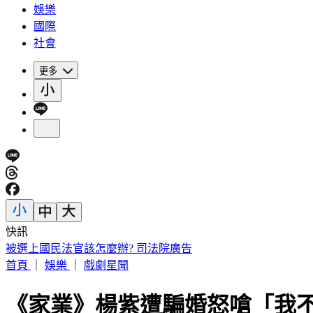
娛樂
國際
社會
更多
快訊
IU無預警召喚前男友 韓網替「她」心疼：很不舒服
首頁
｜
娛樂
｜
戲劇星聞
《家業》楊紫遭騙婚怒嗆「我