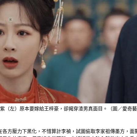
紫（左）原本要嫁給王梓豪，卻揭穿渣男真面目。（圖／愛奇藝
在各方壓力下黑化，不惜算計李禎，試圖偷取李家祖傳墨方，面