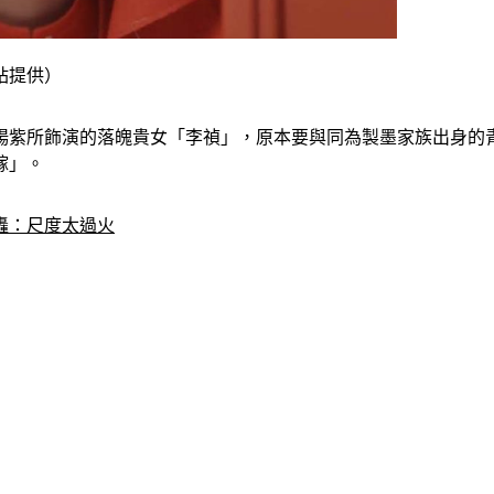
站提供）
楊紫所飾演的落魄貴女「李禎」，原本要與同為製墨家族出身的青
嫁」。
轟：尺度太過火