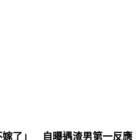
不嫁了」 自曝遇渣男第一反應