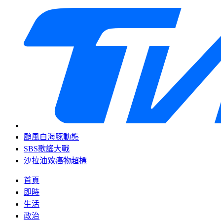
颱風白海豚動態
SBS歌謠大戰
沙拉油致癌物超標
首頁
即時
生活
政治