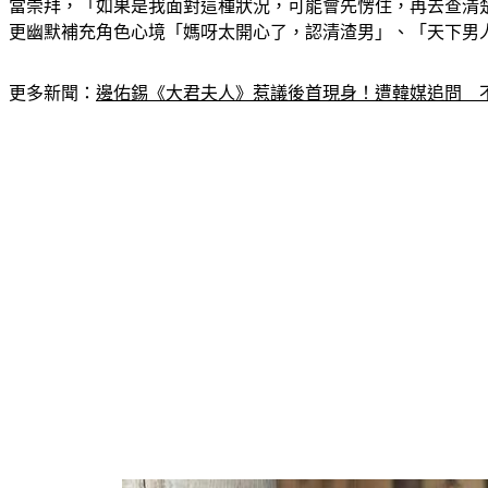
當崇拜，「如果是我面對這種狀況，可能會先愣住，再去查清
更幽默補充角色心境「媽呀太開心了，認清渣男」、「天下男
更多新聞：
邊佑錫《大君夫人》惹議後首現身！遭韓媒追問　