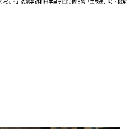
大決定。」後續李禎和田本昌拿回定情信物「生辰墨」時，楊紫