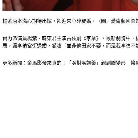
楊紫原本滿心期待出嫁，卻迎來心碎騙婚。（圖／愛奇藝國際
實力派演員楊紫、韓東君主演古裝劇《家業》，最新劇情中，
局，讓李禎當街退婚，怒嗆「並非他田家不娶，而是我李禎不
更多新聞：
金馬影帝來真的！「嘴對嘴餵藥」親到臉變形　挨