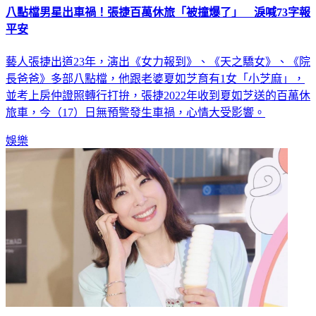
八點檔男星出車禍！張捷百萬休旅「被撞爆了」 淚喊73字報
平安
藝人張捷出道23年，演出《女力報到》、《天之驕女》、《院
長爸爸》多部八點檔，他跟老婆夏如芝育有1女「小芝麻」，
並考上房仲證照轉行打拚，張捷2022年收到夏如芝送的百萬休
旅車，今（17）日無預警發生車禍，心情大受影響。
娛樂