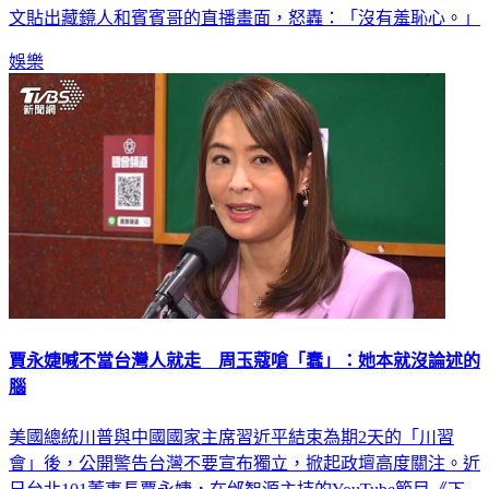
文貼出藏鏡人和賓賓哥的直播畫面，怒轟：「沒有羞恥心。」
娛樂
賈永婕喊不當台灣人就走 周玉蔻嗆「蠢」：她本就沒論述的
腦
美國總統川普與中國國家主席習近平結束為期2天的「川習
會」後，公開警告台灣不要宣布獨立，掀起政壇高度關注。近