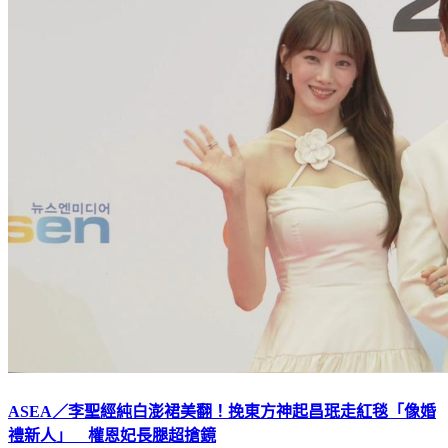
ASEA／李聖經純白澎裙美翻！挽東方神起昌珉走紅毯「像婚
禮新人」 權恩妃長腿超搶鏡