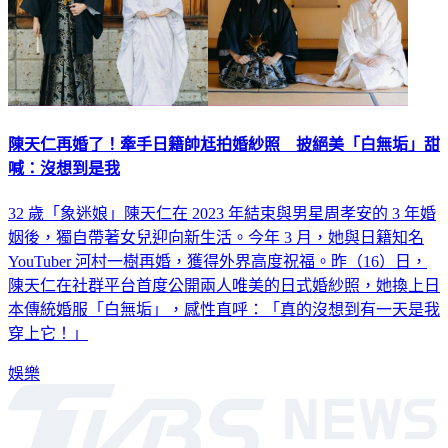
陳天仁再婚了！牽手日籍帥尪拍婚紗照 披絕美「白無垢」甜
喊：沒想到是我
32 歲「象迷娘」陳天仁在 2023 年結束與男星周孝安的 3 年婚
姻後，獨自帶著女兒迎向新生活。今年 3 月，她與日籍知名
YouTuber 河村一樹再婚，獲得外界高度祝福。昨（16）日，
陳天仁在社群平台首度公開兩人唯美的日式婚紗照，她換上日
本傳統婚服「白無垢」，感性直呼：「真的沒想到有一天是我
穿上它！」
娛樂