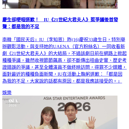
慶生卻哽咽道歉！ IU《21世紀大君夫人》惹爭議後首發
聲：都是我的不足
南韓「國民天后」IU（李知恩）昨(16)慶祝33歲生日，特別舉
辦觀影活動，與支持她的UAENA（官方粉絲名）一同收看新
劇《21世紀大君夫人》的大結局，不過該劇日前在網路上掀起
種種爭議，雖然收視節節飆高，卻不斷傳出扭曲史實、歷史考
證錯誤的爭議，甚至全體演員不做終映訪問，得罪不少媒體，
面對最近的種種負面新聞，IU在活動上鞠躬道歉：「都是因
為我的不足，大家說的話都有原因，都是我應該接受的。」
娛樂