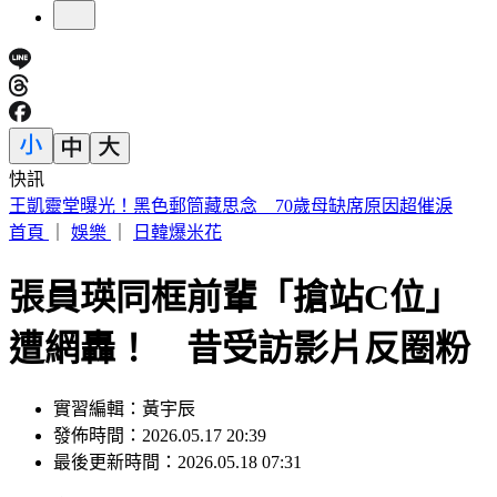
快訊
提醒國一新生守秩序！台中女師遭「掃把刺眼重傷」恐失明
首頁
｜
娛樂
｜
日韓爆米花
張員瑛同框前輩「搶站C位」
遭網轟！ 昔受訪影片反圈粉
實習編輯：黃宇辰
發佈時間：2026.05.17 20:39
最後更新時間：2026.05.18 07:31