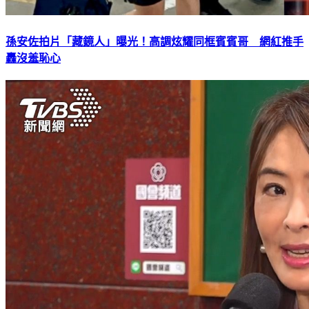
孫安佐拍片「藏鏡人」曝光！高調炫耀同框賓賓哥 網紅推手
轟沒羞恥心