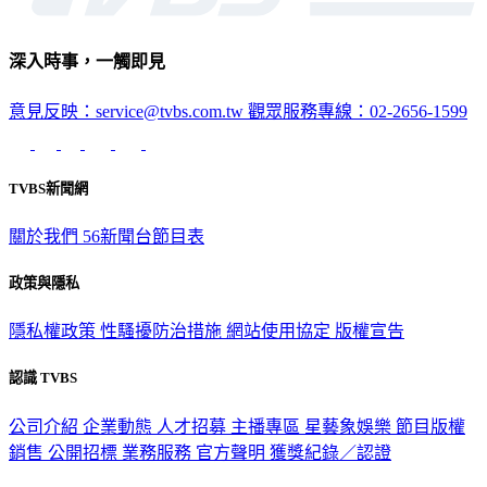
深入時事，一觸即見
意見反映：service@tvbs.com.tw
觀眾服務專線：02-2656-1599
TVBS新聞網
關於我們
56新聞台節目表
政策與隱私
隱私權政策
性騷擾防治措施
網站使用協定
版權宣告
認識 TVBS
公司介紹
企業動態
人才招募
主播專區
星藝象娛樂
節目版權
銷售
公開招標
業務服務
官方聲明
獲獎紀錄／認證