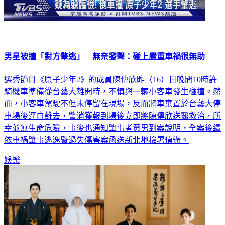
男星被撞「對方肇逃」 無奈發聲：碰上嚴重車禍很無助
選秀節目《原子少年2》的成員陳傳欣昨（16）日晚間10時許
騎機車準備從台藝大離開時，不慎與一輛小客車發生碰撞。然
而，小客車駕駛不但未停留在現場，反而將車棄置於台藝大停
車場後逕自離去，警消獲報到場後立即將陳傳欣送醫救治，所
幸並無生命危險，事後也通知肇事者黃男到案說明，全案後續
依車禍肇事逃逸暨過失傷害案函送新北地檢署偵辦。
娛樂