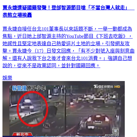
賈永婕遭疑國籍發聲！登邰智源節目嗆「不當台灣人就走」
表態立場挨轟
賈永婕自接任台北101董事長以來話題不斷，一舉一動都成為
焦點，近日她上邰智源主持的YouTube節目《下班去吃飯》，
她感性且堅定地表達自己熱愛這片土地的立場，引發網友攻
擊。賈永婕今（17）日發文回應，「有不少對號入座與刻意曲
解。還有人說我下台之後才會來台北101消費。」強調自己想
說的，從來不是政黨認同，並針對國籍回應。
娛樂