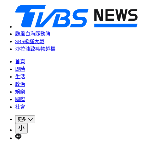
颱風白海豚動態
SBS歌謠大戰
沙拉油致癌物超標
首頁
即時
生活
政治
娛樂
國際
社會
更多