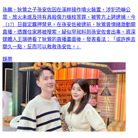
孫鵬、狄鶯之子孫安佐因在溪畔操作噴火裝置，涉犯恐嚇公
眾、放火未遂及持有具殺傷力槍枝等罪，被警方上銬逮捕，今
（17）日裁定羈押禁見。在孫安佐被逮前，狄鶯曾情緒激動開
直播，透露住家將被搜索，疑似早就料到孫安佐會出事。資深
媒體人王瑞德看了狄鶯的直播畫面後，發表看法：「或許進去
關久一點，反而可以救救孫安佐。」
娛樂