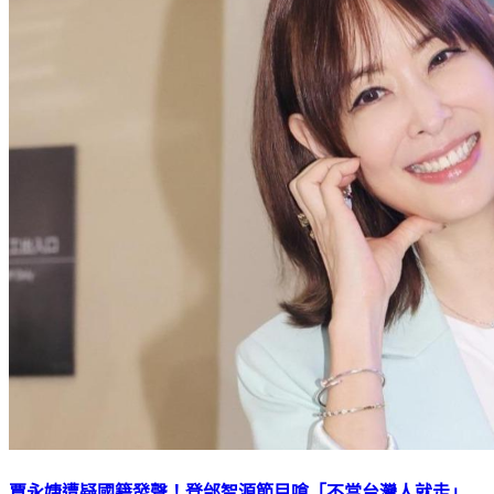
賈永婕遭疑國籍發聲！登邰智源節目嗆「不當台灣人就走」