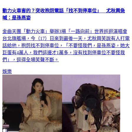
動力火車害的？突收抱怨電話「找不到停車位」 尤秋興急
喊：是孫燕姿
金曲天團「動力火車」舉辦3場「一路向前」世界巡迴演唱會
台北旗艦場，今（17）日來到最後一天，尤秋興笑說有人打電
話給他，抱怨找不到停車位，「不要怪我們，是孫燕姿，她大
巨蛋有4萬人，我們這邊才1萬多，沒有找到停車位不要怪我
們」，逗得全場笑聲不斷。
娛樂