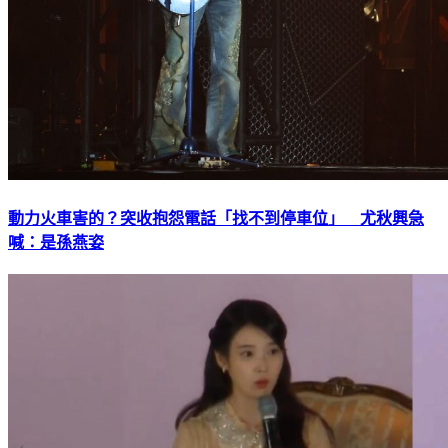
動力火車害的？突收抱怨電話「找不到停車位」 尤秋興急
喊：是孫燕姿