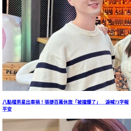
八點檔男星出車禍！張捷百萬休旅「被撞爆了」 淚喊73字報
平安