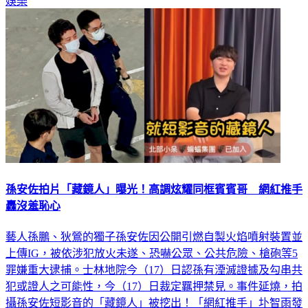
娛樂
孫安佐拍片「藏鏡人」曝光！高調炫耀同框賓賓哥 網紅推手
轟沒羞恥心
藝人孫鵬、狄鶯的獨子孫安佐因公開引燃自製火焰噴射裝置並
上傳IG，被依涉犯放火未遂、恐嚇公眾、公共危險、槍砲等5
罪嫌重大逮捕。士林地院今（17）日認孫有湮滅證據及勾串共
犯或證人之可能性，今（17）日裁定羈押禁見。事件延燒，拍
攝孫安佐短影音的「藏鏡人」被挖出！「網紅推手」圤智雨發