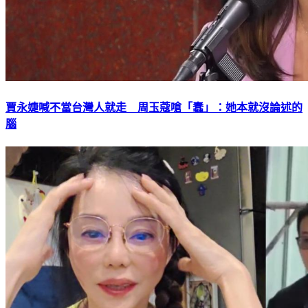
賈永婕喊不當台灣人就走 周玉蔻嗆「蠢」：她本就沒論述的
腦