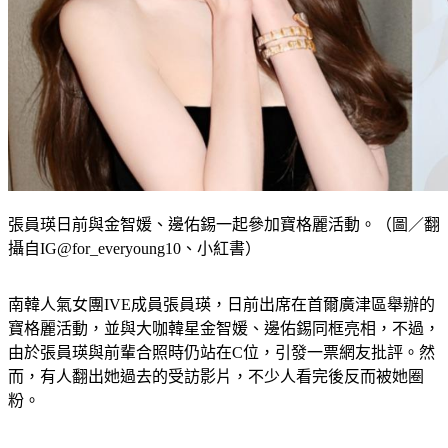
張員瑛日前與金智媛、邊佑錫一起參加寶格麗活動。（圖／翻
攝自IG@for_everyoung10、小紅書）
南韓人氣女團IVE成員張員瑛，日前出席在首爾廣津區舉辦的
寶格麗活動，並與大咖韓星金智媛、邊佑錫同框亮相，不過，
由於張員瑛與前輩合照時仍站在C位，引發一票網友批評。然
而，有人翻出她過去的受訪影片，不少人看完後反而被她圈
粉。