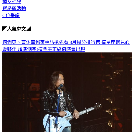
網友批評
寶格麗活動
C位爭議
◤人氣夯文◢
何潤東、曹佑寧獨家專訪搶先看
8月緣分排行榜 這星座遇見心
靈夥伴
超準測字!這輩子正緣何時會出現