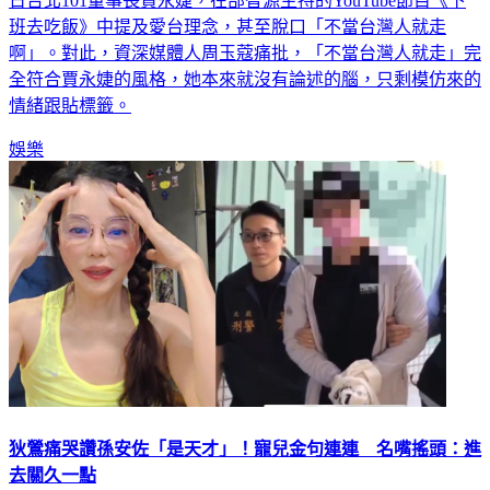
日台北101董事長賈永婕，在邰智源主持的YouTube節目《下
班去吃飯》中提及愛台理念，甚至脫口「不當台灣人就走
啊」。對此，資深媒體人周玉蔻痛批，「不當台灣人就走」完
全符合賈永婕的風格，她本來就沒有論述的腦，只剩模仿來的
情緒跟貼標籤。
娛樂
狄鶯痛哭讚孫安佐「是天才」！寵兒金句連連 名嘴搖頭：進
去關久一點