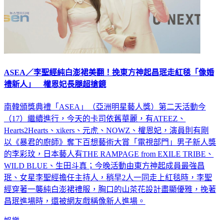
ASEA／李聖經純白澎裙美翻！挽東方神起昌珉走紅毯「像婚
禮新人」 權恩妃長腿超搶鏡
南韓頒獎典禮「ASEA」（亞洲明星藝人獎）第二天活動今
（17）繼續進行，今天的卡司依舊華麗，有ATEEZ、
Hearts2Hearts、xikers、元虎、NOWZ、權恩妃，演員則有剛
以《暴君的廚師》奪下百想藝術大賞「電視部門」男子新人獎
的李彩玟，日本藝人有THE RAMPAGE from EXILE TRIBE、
WILD BLUE、生田斗真；今晚活動由東方神起成員最強昌
珉、女星李聖經擔任主持人，稍早2人一同走上紅毯時，李聖
經穿著一襲純白澎裙禮服，胸口的山茶花設計盡顯優雅，挽著
昌珉進場時，還被網友戲稱像新人進場。