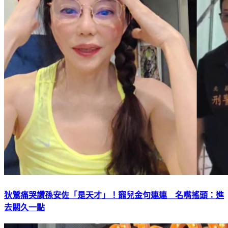
狄鶯痛哭讚孫安佐「是天才」！寵兒金句連連 名嘴搖頭：進
去關久一點