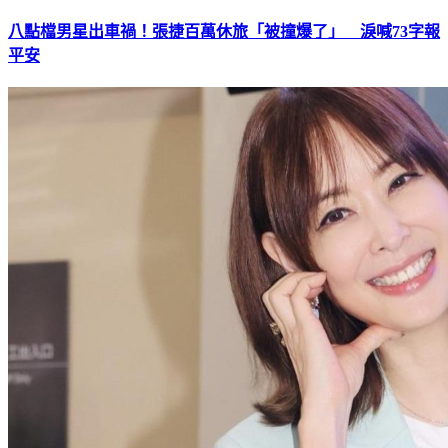
八點檔男星出車禍！張捷百萬休旅「被撞爆了」 淚喊73字報
平安