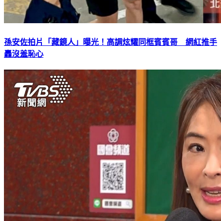
孫安佐拍片「藏鏡人」曝光！高調炫耀同框賓賓哥 網紅推手
轟沒羞恥心