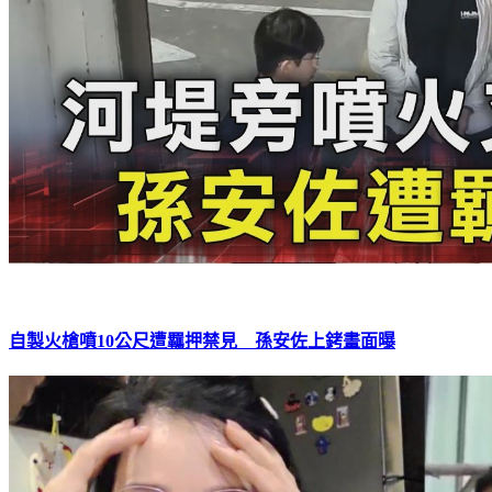
自製火槍噴10公尺遭羈押禁見 孫安佐上銬畫面曝