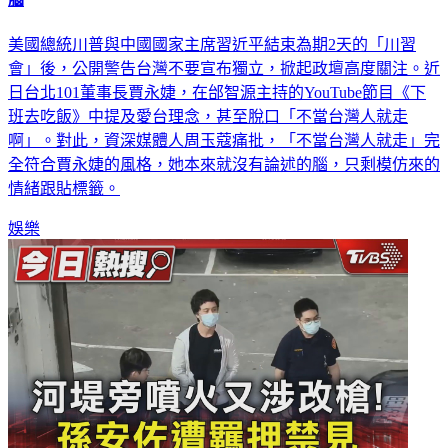
美國總統川普與中國國家主席習近平結束為期2天的「川習
會」後，公開警告台灣不要宣布獨立，掀起政壇高度關注。近
日台北101董事長賈永婕，在邰智源主持的YouTube節目《下
班去吃飯》中提及愛台理念，甚至脫口「不當台灣人就走
啊」。對此，資深媒體人周玉蔻痛批，「不當台灣人就走」完
全符合賈永婕的風格，她本來就沒有論述的腦，只剩模仿來的
情緒跟貼標籤。
娛樂