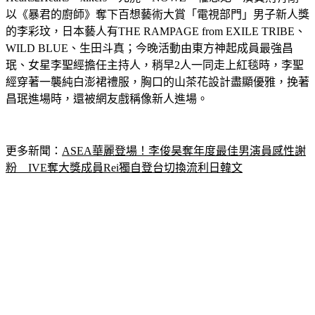
以《暴君的廚師》奪下百想藝術大賞「電視部門」男子新人獎
的李彩玟，日本藝人有THE RAMPAGE from EXILE TRIBE、
WILD BLUE、生田斗真；今晚活動由東方神起成員最強昌
珉、女星李聖經擔任主持人，稍早2人一同走上紅毯時，李聖
經穿著一襲純白澎裙禮服，胸口的山茶花設計盡顯優雅，挽著
昌珉進場時，還被網友戲稱像新人進場。
更多新聞：
ASEA華麗登場！李俊昊奪年度最佳男演員感性謝
粉　IVE奪大獎成員Rei獨自登台切換流利日韓文