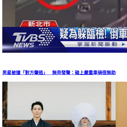
男星被撞「對方肇逃」 無奈發聲：碰上嚴重車禍很無助