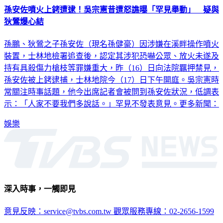
孫安佐噴火上銬遭逮！吳宗憲昔遭怒譙曝「罕見舉動」 疑與
狄鶯爆心結
孫鵬、狄鶯之子孫安佐（現名孫健豪）因涉嫌在溪畔操作噴火
裝置，士林地檢署追查後，認定其涉犯恐嚇公眾、放火未遂及
持有具殺傷力槍枝等罪嫌重大，昨（16）日向法院羈押禁見，
孫安佐被上銬逮捕，士林地院今（17）日下午開庭。吳宗憲時
常關注時事話題，他今出席記者會被問到孫安佐狀況，低調表
示：「人家不要我們多說話。」罕見不發表意見。更多新聞：
娛樂
深入時事，一觸即見
意見反映：service@tvbs.com.tw
觀眾服務專線：02-2656-1599