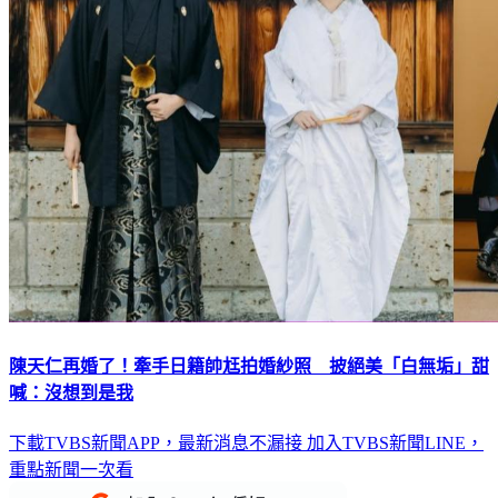
陳天仁再婚了！牽手日籍帥尪拍婚紗照 披絕美「白無垢」甜
喊：沒想到是我
下載TVBS新聞APP，最新消息不漏接
加入TVBS新聞LINE，
重點新聞一次看