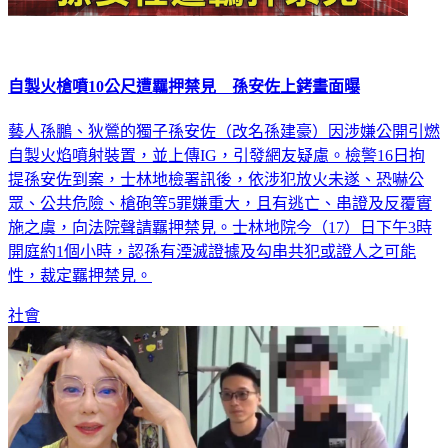
自製火槍噴10公尺遭羈押禁見 孫安佐上銬畫面曝
藝人孫鵬、狄鶯的獨子孫安佐（改名孫建豪）因涉嫌公開引燃
自製火焰噴射裝置，並上傳IG，引發網友疑慮。檢警16日拘
提孫安佐到案，士林地檢署訊後，依涉犯放火未遂、恐嚇公
眾、公共危險、槍砲等5罪嫌重大，且有逃亡、串證及反覆實
施之虞，向法院聲請羈押禁見。士林地院今（17）日下午3時
開庭約1個小時，認孫有湮滅證據及勾串共犯或證人之可能
性，裁定羈押禁見。
社會