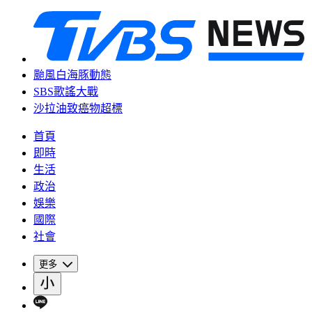
颱風白海豚動態
SBS歌謠大戰
沙拉油致癌物超標
首頁
即時
生活
政治
娛樂
國際
社會
更多