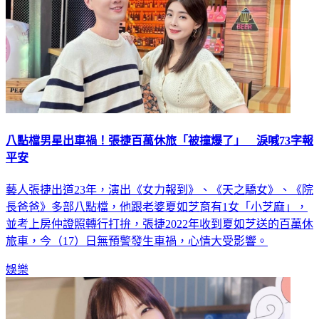
八點檔男星出車禍！張捷百萬休旅「被撞爆了」 淚喊73字報
平安
藝人張捷出道23年，演出《女力報到》、《天之驕女》、《院
長爸爸》多部八點檔，他跟老婆夏如芝育有1女「小芝麻」，
並考上房仲證照轉行打拚，張捷2022年收到夏如芝送的百萬休
旅車，今（17）日無預警發生車禍，心情大受影響。
娛樂