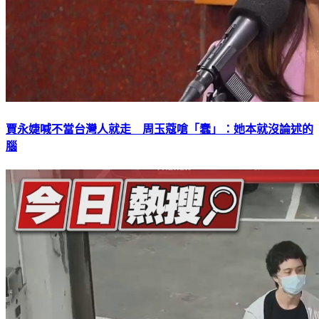
賈永婕喊不當台灣人就走 周玉蔻嗆「蠢」：她本就沒論述的
腦