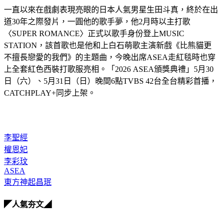
一直以來在戲劇表現亮眼的日本人氣男星生田斗真，終於在出
道30年之際發片，一圓他的歌手夢，他2月時以主打歌
〈SUPER ROMANCE〉正式以歌手身份登上MUSIC 
STATION，該首歌也是他和上白石萌歌主演新戲《比熊貓更
不擅長戀愛的我們》的主題曲，今晚出席ASEA走紅毯時也穿
上全套紅色西裝打歌服亮相。「2026 ASEA頒獎典禮」5月30
日（六）、5月31日（日）晚間6點TVBS 42台全台精彩首播，
CATCHPLAY+同步上架。
李聖經
權恩妃
李彩玟
ASEA
東方神起昌珉
◤人氣夯文◢