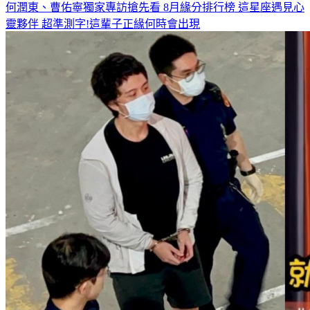
何潤東、曹佑寧獨家專訪搶先看
8月緣分排行榜 這星座遇見心
靈夥伴
超準測字!這輩子正緣何時會出現