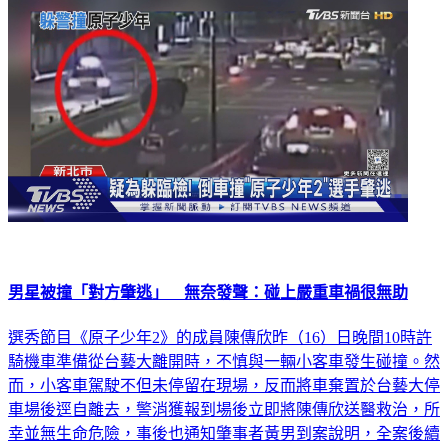
男星被撞「對方肇逃」 無奈發聲：碰上嚴重車禍很無助
選秀節目《原子少年2》的成員陳傳欣昨（16）日晚間10時許
騎機車準備從台藝大離開時，不慎與一輛小客車發生碰撞。然
而，小客車駕駛不但未停留在現場，反而將車棄置於台藝大停
車場後逕自離去，警消獲報到場後立即將陳傳欣送醫救治，所
幸並無生命危險，事後也通知肇事者黃男到案說明，全案後續