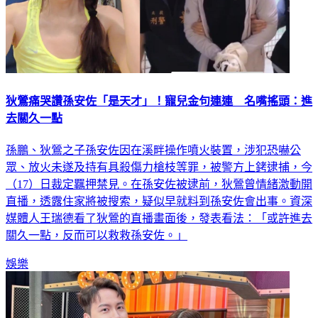
狄鶯痛哭讚孫安佐「是天才」！寵兒金句連連 名嘴搖頭：進
去關久一點
孫鵬、狄鶯之子孫安佐因在溪畔操作噴火裝置，涉犯恐嚇公
眾、放火未遂及持有具殺傷力槍枝等罪，被警方上銬逮捕，今
（17）日裁定羈押禁見。在孫安佐被逮前，狄鶯曾情緒激動開
直播，透露住家將被搜索，疑似早就料到孫安佐會出事。資深
媒體人王瑞德看了狄鶯的直播畫面後，發表看法：「或許進去
關久一點，反而可以救救孫安佐。」
娛樂