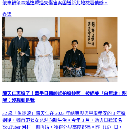
依車禍肇事逃逸暨過失傷害案函送新北地檢署偵辦。
娛樂
陳天仁再婚了！牽手日籍帥尪拍婚紗照 披絕美「白無垢」甜
喊：沒想到是我
32 歲「象迷娘」陳天仁在 2023 年結束與男星周孝安的 3 年婚
姻後，獨自帶著女兒迎向新生活。今年 3 月，她與日籍知名
YouTuber 河村一樹再婚，獲得外界高度祝福。昨（16）日，