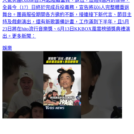
人氣男團Ozone自1月起陸續當兵、退伍，歷經4個月的等待，
全員今（17）日終於完成兵役義務，宣告將以6人完整體重返
舞台。團員服役期間各方邀約不斷，接連接下新代言、節目主
持及戲劇演出，還有新歌籌備計畫，工作滿到下半年，且5月
23日將在hito流行音樂獎、6月13日KKBOX風雲榜頒獎典禮演
出。更多新聞：
娛樂