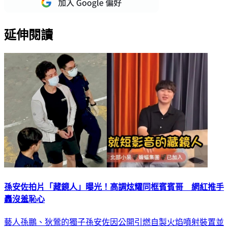
延伸閱讀
孫安佐拍片「藏鏡人」曝光！高調炫耀同框賓賓哥 網紅推手
轟沒羞恥心
藝人孫鵬、狄鶯的獨子孫安佐因公開引燃自製火焰噴射裝置並