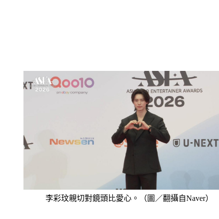
李彩玟親切對鏡頭比愛心。（圖／翻攝自Naver）