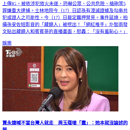
上傳IG，被依涉犯放火未遂、恐嚇公眾、公共危險、槍砲等5
罪嫌重大逮捕。士林地院今（17）日認孫有湮滅證據及勾串共
犯或證人之可能性，今（17）日裁定羈押禁見。事件延燒，拍
攝孫安佐短影音的「藏鏡人」被挖出！「網紅推手」圤智雨發
文貼出藏鏡人和賓賓哥的直播畫面，怒轟：「沒有羞恥心。」
娛樂
賈永婕喊不當台灣人就走 周玉蔻嗆「蠢」：她本就沒論述的
腦