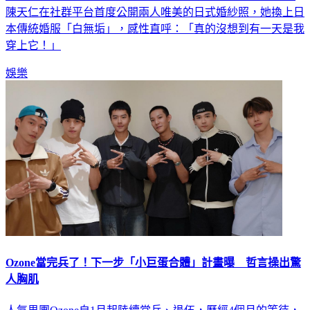
陳天仁在社群平台首度公開兩人唯美的日式婚紗照，她換上日
本傳統婚服「白無垢」，感性直呼：「真的沒想到有一天是我
穿上它！」
娛樂
Ozone當完兵了！下一步「小巨蛋合體」計畫曝 哲言操出驚
人胸肌