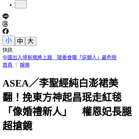
快訊
《花蓮好FUN》YOYO家族互動秀 每週六日花蓮鯉魚潭演出
首頁
｜
娛樂
ASEA／李聖經純白澎裙美
翻！挽東方神起昌珉走紅毯
「像婚禮新人」 權恩妃長腿
超搶鏡