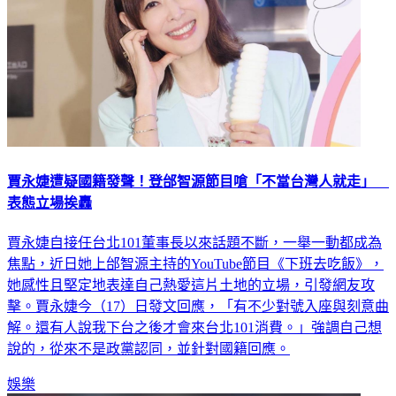
賈永婕遭疑國籍發聲！登邰智源節目嗆「不當台灣人就走」
表態立場挨轟
賈永婕自接任台北101董事長以來話題不斷，一舉一動都成為
焦點，近日她上邰智源主持的YouTube節目《下班去吃飯》，
她感性且堅定地表達自己熱愛這片土地的立場，引發網友攻
擊。賈永婕今（17）日發文回應，「有不少對號入座與刻意曲
解。還有人說我下台之後才會來台北101消費。」強調自己想
說的，從來不是政黨認同，並針對國籍回應。
娛樂