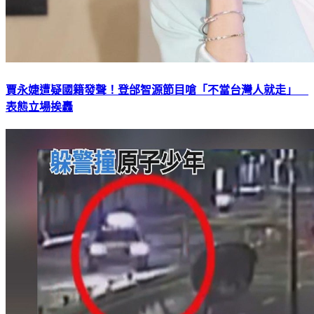
賈永婕遭疑國籍發聲！登邰智源節目嗆「不當台灣人就走」
表態立場挨轟