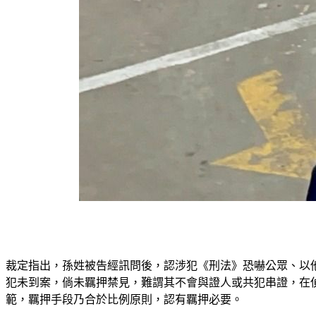
裁定指出，孫姓被告經訊問後，認涉犯《刑法》恐嚇公眾、以
犯未到案，倘未羈押禁見，難謂其不會與證人或共犯串證，在
範，羈押手段乃合於比例原則，認有羈押必要。