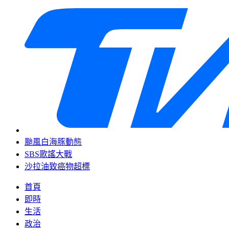
颱風白海豚動態
SBS歌謠大戰
沙拉油致癌物超標
首頁
即時
生活
政治