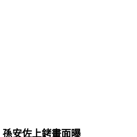
 孫安佐上銬畫面曝