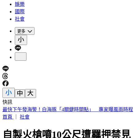
娛樂
國際
社會
更多
快訊
白海豚颱風假？最新暴風圈侵襲率出爐 這縣市64%最高
首頁
｜
社會
自製火槍噴10公尺遭羈押禁見