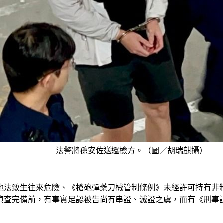
法警將孫安佐送還檢方。（圖／胡瑞麒攝）
他法致生往來危險、《槍砲彈藥刀械管制條例》未經許可持有非
偵查完備前，有事實足認被告尚有串證、滅證之虞，而有《刑事