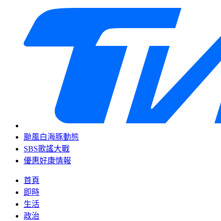
颱風白海豚動態
SBS歌謠大戰
優惠好康情報
首頁
即時
生活
政治