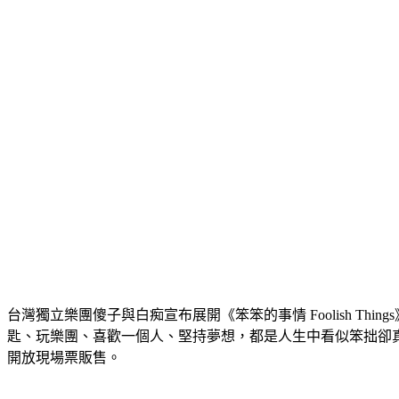
台灣獨立樂團傻子與白痴宣布展開《笨笨的事情 Foolish Thi
匙、玩樂團、喜歡一個人、堅持夢想，都是人生中看似笨拙卻
開放現場票販售。