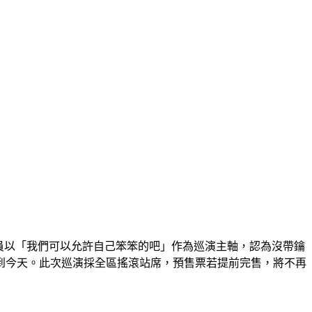
三地開唱。團員以「我們可以允許自己笨笨的吧」作為巡演主軸，認為沒帶鑰
到今天。此次巡演採全區搖滾站席，預售票若提前完售，將不再