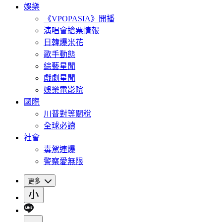
娛樂
《VPOPASIA》開播
演唱會搶票情報
日韓爆米花
歌手動態
綜藝星聞
戲劇星聞
娛樂電影院
國際
川普對等關稅
全球必讀
社會
毒駕連爆
警察愛無限
更多