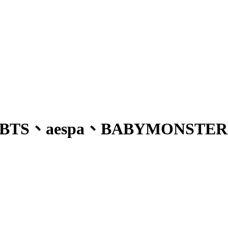
、BTS、aespa、BABYMON