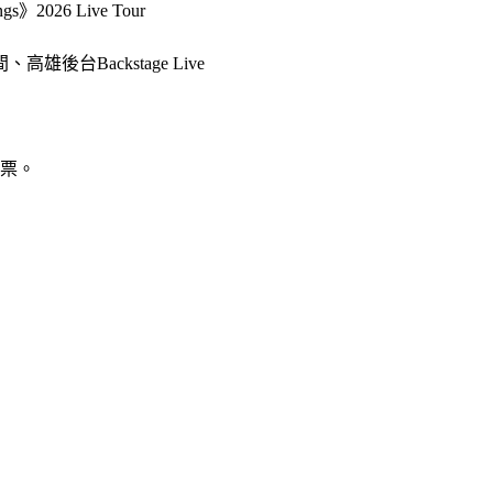
2026 Live Tour
、高雄後台Backstage Live
票。