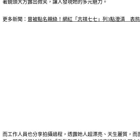
著鏡頭大方露出微笑，讓人發現她的多元魅力。
更多新聞：
曾被點名親綠！網紅「志祺七七」列3點澄清　表
而工作人員也分享拍攝過程，透露她人超漂亮、天生麗質，而