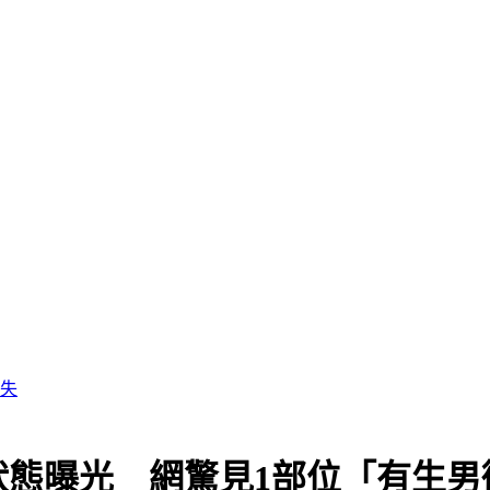
缺失
狀態曝光 網驚見1部位「有生男