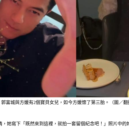
郭富城與方媛有2個寶貝女兒，如今方媛懷了第三胎。（圖／翻
情，她寫下「既然來到這裡，就拍一套留個紀念吧！」照片中的