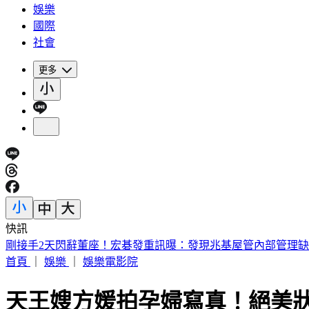
娛樂
國際
社會
更多
快訊
剛接手2天閃辭董座！宏碁發重訊曝：發現兆基屋管內部管理
首頁
｜
娛樂
｜
娛樂電影院
天王嫂方媛拍孕婦寫真！絕美