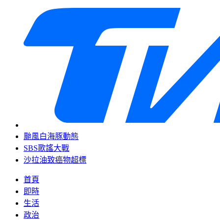
颱風白海豚動態
SBS歌謠大戰
沙拉油致癌物超標
首頁
即時
生活
政治