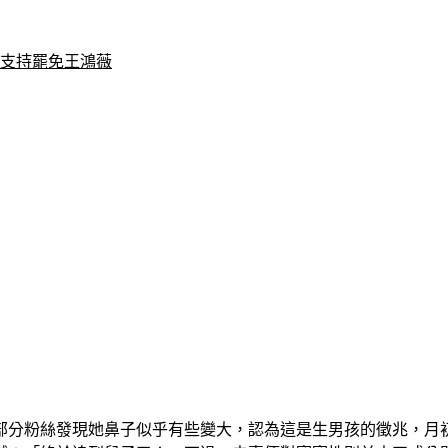
態支持罷免王鴻薇
部分粉絲發現她鼻子似乎有些變大，認為這是生男孩的徵兆，月