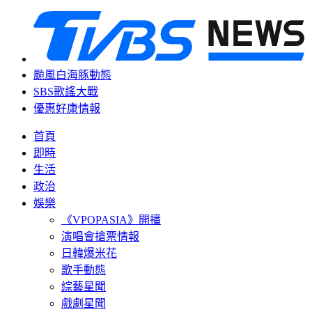
颱風白海豚動態
SBS歌謠大戰
優惠好康情報
首頁
即時
生活
政治
娛樂
《VPOPASIA》開播
演唱會搶票情報
日韓爆米花
歌手動態
綜藝星聞
戲劇星聞