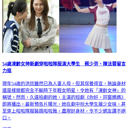
54歲凍齡女神新劇穿啦啦隊服演大學生 蔡少芬、陳法蓉留言
力挺
現年54歲的洪欣雖然已為人妻人母，但其保養得宜，無論身材
還是樣貌都完全不輸時下年輕女明星，令她有「凍齡女神」的
稱號。然而，久違拍劇的她，主演的短劇《你好，同窗媽媽》
即將播出，最新預告片曝光，她在劇中扮大學生展少女味，甚
至穿上啦啦隊服裝跳啦啦舞，盡現好身材，令不少網友讚不絕
口。