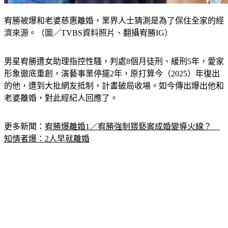
宥勝被爆和老婆慈惠離婚，業界人士猜測是為了保住全家的經
濟來源。（圖／TVBS資料照片、翻攝宥勝IG）
男星宥勝遭女助理指控性騷，判處8個月徒刑、緩刑5年，愛家
形象徹底重創，演藝事業停擺2年，原打算今（2025）年復出
的他，遭到大批網友抵制，計畫破局收場。如今傳出爆出他和
老婆離婚，對此經紀人回應了。
更多新聞：
宥勝爆離婚1／宥勝強制猥褻案成婚變導火線？　
知情者爆：2人早就離婚