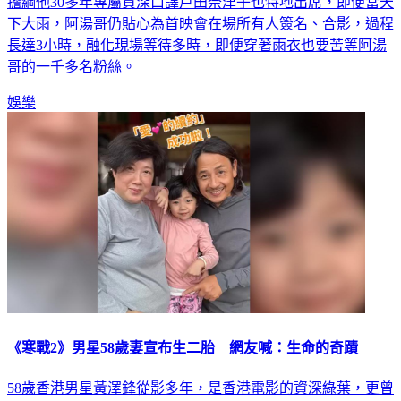
帶來全體主要演員之外，就連東京都知事小池百合子、在日本
擔綱他30多年專屬資深口譯戶田奈津子也特地出席，即便當天
下大雨，阿湯哥仍貼心為首映會在場所有人簽名、合影，過程
長達3小時，融化現場等待多時，即便穿著雨衣也要苦等阿湯
哥的一千多名粉絲。
娛樂
《寒戰2》男星58歲妻宣布生二胎 網友喊：生命的奇蹟