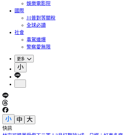
娛樂電影院
國際
川普對等關稅
全球必讀
社會
毒駕連爆
警察愛無限
更多
快訊