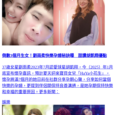
倒數3個月生女！劉雨柔快樂孕婦秘訣曝 甜讚胡凱翔優點
37歲女星劉雨柔2023年7月認愛球星胡凱翔，今（2025）年1月
底宣布懷孕喜訊，預計夏天迎來寶貝女兒「HaYa小花生」，
懷孕將滿7個月的她日前在社群分享孕期心聲，分享如何當個
快樂的孕婦，更提到伴侶間保持良善溝通，是她孕期保持快樂
和幸福的重要原因。更多新聞：
娛樂