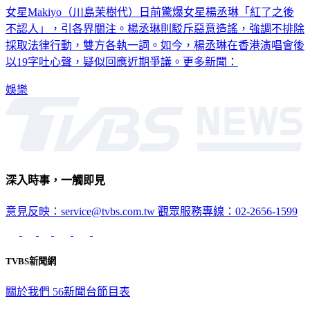
女星Makiyo（川島茉樹代）日前驚爆女星楊丞琳「紅了之後
不認人」，引各界關注。楊丞琳則駁斥惡意造謠，強調不排除
採取法律行動，雙方各執一詞。如今，楊丞琳在香港演唱會後
以19字吐心聲，疑似回應近期爭議。更多新聞：
娛樂
深入時事，一觸即見
意見反映：service@tvbs.com.tw
觀眾服務專線：02-2656-1599
TVBS新聞網
關於我們
56新聞台節目表