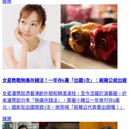
娛樂
女星教戰無痛存錢法！一年存6萬「出國3次」：殺豬公就出遊
女星潘慧如憑著凍齡外貌和精湛演技，至今活躍於演藝圈。近
來潘慧如分享「無痛存錢法」，靠著小豬公一年竟可存6萬
元，還能狂出國旅遊3次，她笑喊「殺豬公代表要出遊囉！」
娛樂