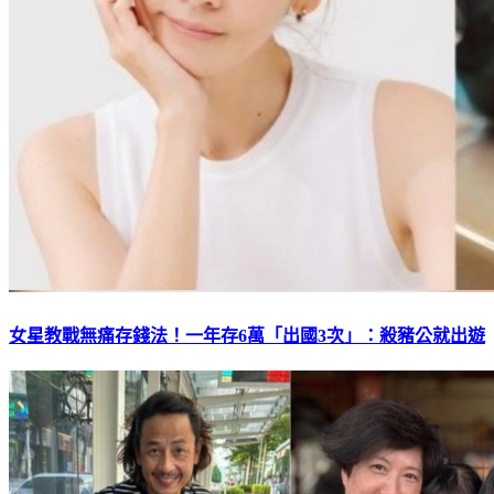
女星教戰無痛存錢法！一年存6萬「出國3次」：殺豬公就出遊