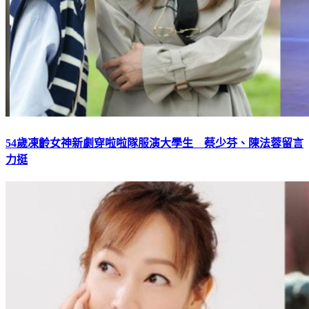
54歲凍齡女神新劇穿啦啦隊服演大學生 蔡少芬、陳法蓉留言
力挺