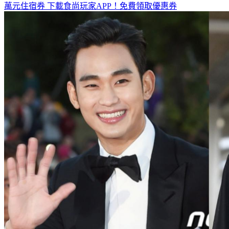
全台熱門活動、人氣攻略一次看！
高雄美食優惠開搶！再抽
萬元住宿券
下載食尚玩家APP！免費領取優惠券