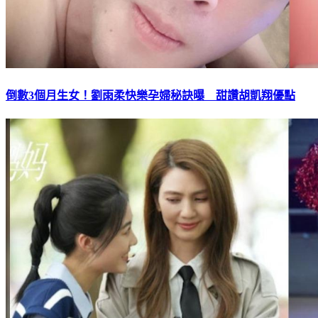
倒數3個月生女！劉雨柔快樂孕婦秘訣曝 甜讚胡凱翔優點