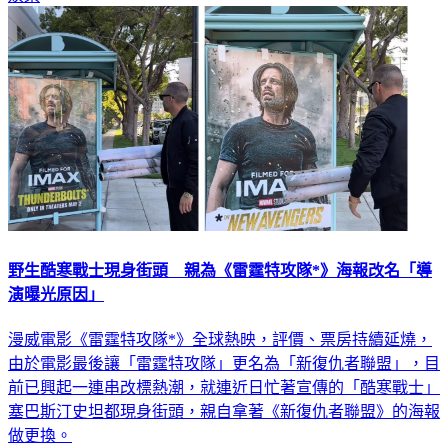
娛樂
野生酷寒戰士現身街頭 親為《雷霆特攻隊*》海報改名「導
演曝光原因」
漫威電影《雷霆特攻隊*》全球熱映，評價、票房持續延燒，
由於電影最後讓「雷霆特攻隊」更名為「新復仇者聯盟」，目
前已興起一連串改標熱潮，就連近日忙著宣傳的「酷寒戰士」
塞巴斯汀史坦都現身街頭，親自拿著《新復仇者聯盟》的海報