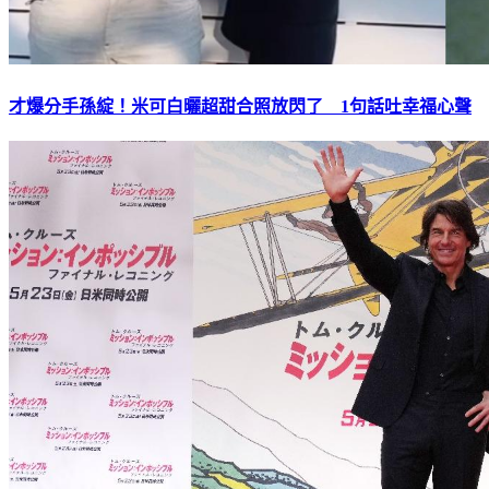
才爆分手孫綻！米可白曬超甜合照放閃了 1句話吐幸福心聲