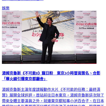
況，破除戀情破局傳言。
娛樂
湯姆克魯斯《不可能8》寵日粉 東京3小時冒雨簽名、合影
「導火線引爆東京都廳舍」
湯姆克魯斯主演年度諜報動作大片《不可能的任務：最終清
算》展開全球巡迴，首站前往日本東京，湯姆克魯斯這次除了