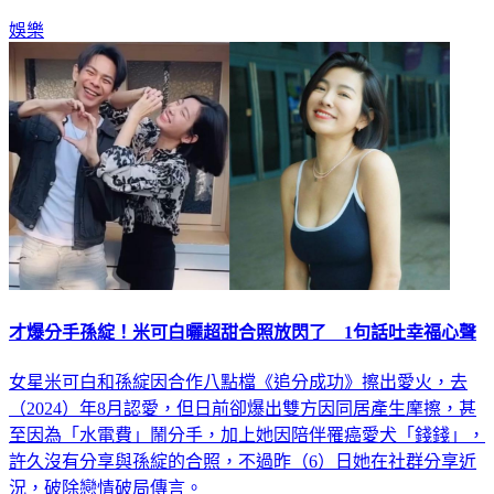
做更換。
娛樂
才爆分手孫綻！米可白曬超甜合照放閃了 1句話吐幸福心聲
女星米可白和孫綻因合作八點檔《追分成功》擦出愛火，去
（2024）年8月認愛，但日前卻爆出雙方因同居產生摩擦，甚
至因為「水電費」鬧分手，加上她因陪伴罹癌愛犬「錢錢」，
許久沒有分享與孫綻的合照，不過昨（6）日她在社群分享近