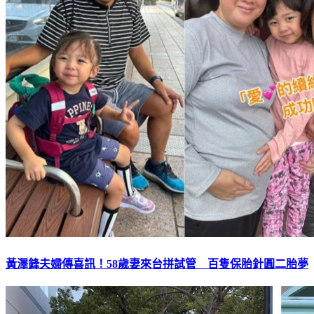
黃澤鋒夫婦傳喜訊！58歲妻來台拼試管 百隻保胎針圓二胎夢