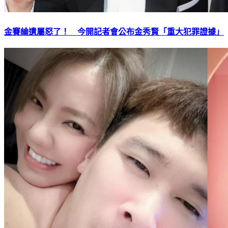
金賽綸遺屬怒了！ 今開記者會公布金秀賢「重大犯罪證據」