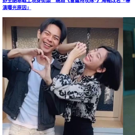
野生酷寒戰士現身街頭 親為《雷霆特攻隊*》海報改名「導
演曝光原因」