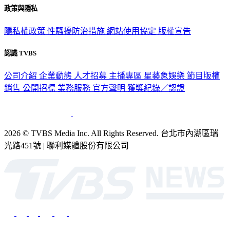
政策與隱私
隱私權政策
性騷擾防治措施
網站使用協定
版權宣告
認識 TVBS
公司介紹
企業動態
人才招募
主播專區
星藝象娛樂
節目版權
銷售
公開招標
業務服務
官方聲明
獲獎紀錄／認證
2026 © TVBS Media Inc. All Rights Reserved. 台北市內湖區瑞
光路451號 | 聯利媒體股份有限公司