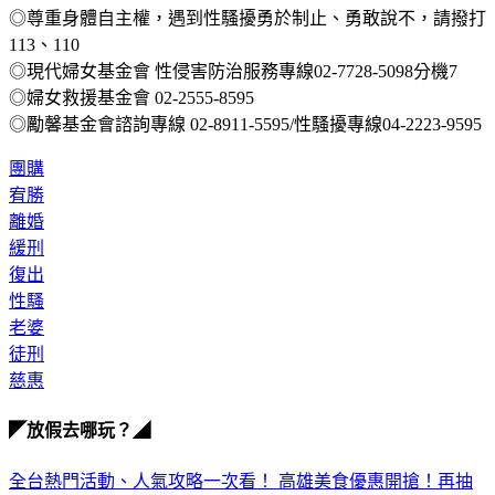
《TVBS》提醒您勇敢說不：
◎尊重身體自主權，遇到性騷擾勇於制止、勇敢說不，請撥打
113、110
◎現代婦女基金會 性侵害防治服務專線02-7728-5098分機7
◎婦女救援基金會 02-2555-8595
◎勵馨基金會諮詢專線 02-8911-5595/性騷擾專線04-2223-9595
團購
宥勝
離婚
緩刑
復出
性騷
老婆
徒刑
慈惠
◤放假去哪玩？◢