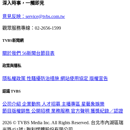
深入時事，一觸即見
意見反映：service@tvbs.com.tw
觀眾服務專線：02-2656-1599
TVBS新聞網
關於我們
56新聞台節目表
政策與隱私
隱私權政策
性騷擾防治措施
網站使用協定
版權宣告
認識 TVBS
公司介紹
企業動態
人才招募
主播專區
星藝象娛樂
節目版權銷售
公開招標
業務服務
官方聲明
獲獎紀錄／認證
2026 © TVBS Media Inc. All Rights Reserved. 台北市內湖區瑞