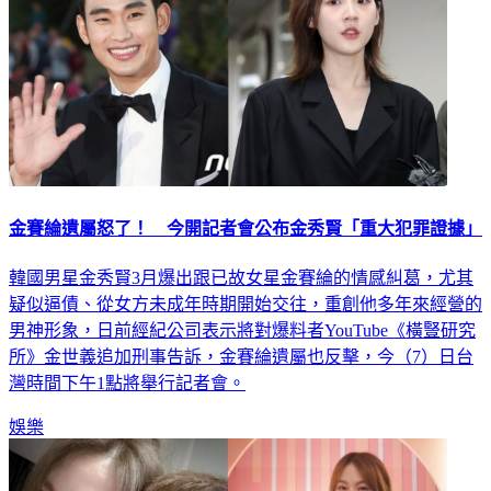
金賽綸遺屬怒了！ 今開記者會公布金秀賢「重大犯罪證據」
韓國男星金秀賢3月爆出跟已故女星金賽綸的情感糾葛，尤其
疑似逼債、從女方未成年時期開始交往，重創他多年來經營的
男神形象，日前經紀公司表示將對爆料者YouTube《橫豎研究
所》金世義追加刑事告訴，金賽綸遺屬也反擊，今（7）日台
灣時間下午1點將舉行記者會。
娛樂