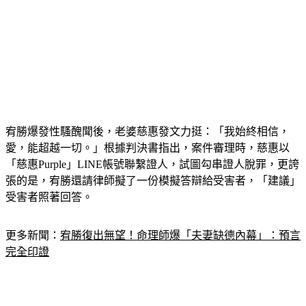
宥勝爆發性騷醜聞後，老婆慈惠發文力挺：「我始終相信，
愛，能超越一切。」根據判決書指出，案件審理時，慈惠以
「慈惠Purple」LINE帳號聯繫證人，試圖勾串證人脫罪，更誇
張的是，宥勝還請律師擬了一份模擬答辯給受害者，「建議」
受害者照著回答。
更多新聞：
宥勝復出無望！命理師爆「夫妻缺德內幕」：預言
完全印證