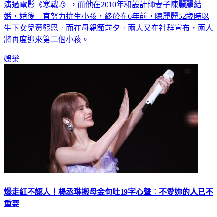
58歲香港男星黃澤鋒從影多年，是香港電影的資深綠葉，更曾
演過電影《寒戰2》，而他在2010年和設計師妻子陳麗麗結
婚，婚後一直努力拚生小孩，終於在6年前，陳麗麗52歲時以
生下女兒黃熙恩，而在母親節前夕，兩人又在社群宣布，兩人
將再度迎來第二個小孩。
娛樂
爆走紅不認人！楊丞琳搬母金句吐19字心聲：不愛妳的人已不
重要