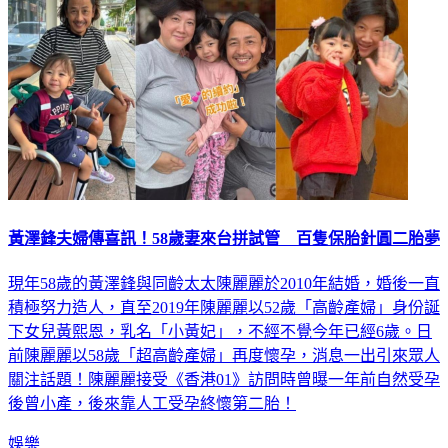
黃澤鋒夫婦傳喜訊！58歲妻來台拼試管 百隻保胎針圓二胎夢
現年58歲的黃澤鋒與同齡太太陳麗麗於2010年結婚，婚後一直
積極努力造人，直至2019年陳麗麗以52歲「高齡產婦」身份誕
下女兒黃熙恩，乳名「小黃妃」，不經不覺今年已經6歲。日
前陳麗麗以58歲「超高齡產婦」再度懷孕，消息一出引來眾人
關注話題！陳麗麗接受《香港01》訪問時曾曝一年前自然受孕
後曾小產，後來靠人工受孕終懷第二胎！