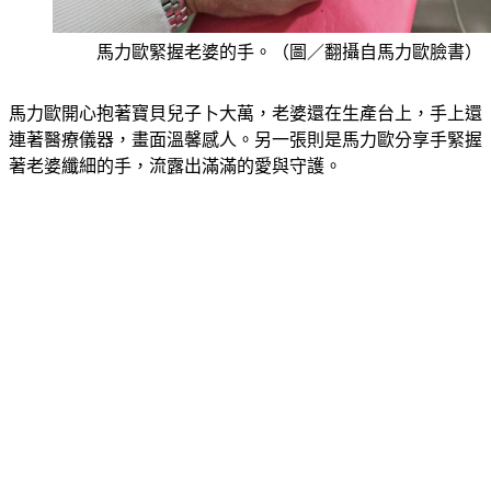
馬力歐緊握老婆的手。（圖／翻攝自馬力歐臉書）
馬力歐開心抱著寶貝兒子卜大萬，老婆還在生產台上，手上還
連著醫療儀器，畫面溫馨感人。另一張則是馬力歐分享手緊握
著老婆纖細的手，流露出滿滿的愛與守護。