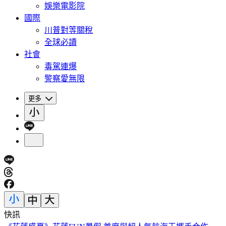
娛樂電影院
國際
川普對等關稅
全球必讀
社會
毒駕連爆
警察愛無限
更多
快訊