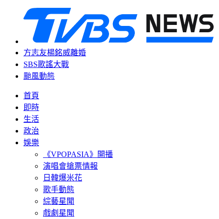
方志友楊銘威離婚
SBS歌謠大戰
颱風動態
首頁
即時
生活
政治
娛樂
《VPOPASIA》開播
演唱會搶票情報
日韓爆米花
歌手動態
綜藝星聞
戲劇星聞