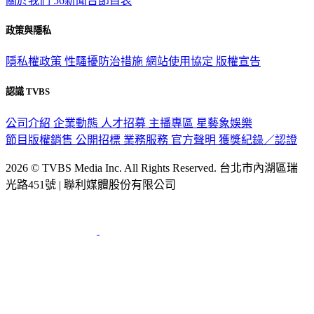
關於我們
56新聞台節目表
政策與隱私
隱私權政策
性騷擾防治措施
網站使用協定
版權宣告
認識 TVBS
公司介紹
企業動態
人才招募
主播專區
星藝象娛樂
節目版權銷售
公開招標
業務服務
官方聲明
獲獎紀錄／認證
2026 © TVBS Media Inc. All Rights Reserved. 台北市內湖區瑞
光路451號 | 聯利媒體股份有限公司