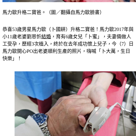
馬力歐升格二寶爸。（圖／翻攝自馬力歐臉書）
恭喜53歲男星馬力歐（卜國耕）升格二寶爸！馬力歐2017年與
小11歲老婆劉恩忻
結婚
，育有6歲女兒「卜蜜」，夫妻倆做人
工受孕，歷經3次植入，終於在去年成功懷上兒子，今（7）日
馬力歐開心PO出老婆順利生產的照片，嗨喊「卜大萬，生日
快樂」！