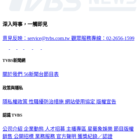
深入時事，一觸即見
意見反映：service@tvbs.com.tw
觀眾服務專線：02-2656-1599
TVBS新聞網
關於我們
56新聞台節目表
政策與隱私
隱私權政策
性騷擾防治措施
網站使用協定
版權宣告
認識 TVBS
公司介紹
企業動態
人才招募
主播專區
星藝象娛樂
節目版權
銷售
公開招標
業務服務
官方聲明
獲獎紀錄／認證