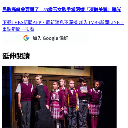
民歌高峰會要掰了 55歲玉女歌手當阿嬤「凍齡美貌」曝光
下載TVBS新聞APP，最新消息不漏接
加入TVBS新聞LINE，
重點新聞一次看
延伸閱讀