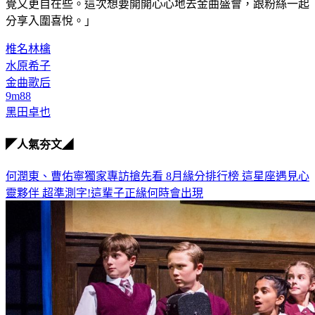
人一起入圍，比起先前入圍新人獎，這次不但覺得不緊張，感
覺又更自在些。這次想要開開心心地去金曲盛會，跟粉絲一起
分享入圍喜悅。」
椎名林檎
水原希子
金曲歌后
9m88
黑田卓也
◤人氣夯文◢
何潤東、曹佑寧獨家專訪搶先看
8月緣分排行榜 這星座遇見心
靈夥伴
超準測字!這輩子正緣何時會出現