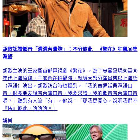
胡歌認證鄉音「濃濃台灣腔」：不分彼此 《繁花》狂飆30集
滬語
胡歌主演的王家衛首部電視劇《繁花》，為了忠實呈現60至90
年代上海原貌，王家衛在拍攝時，就讓大部分演員皆以上海話
（滬語）演出，胡歌訪台時也提到，「我的普通話帶滬語口
音，很多朋友說有台灣口音，我要求證，我的鄉音有台灣口音
嗎？」聽到有人答「有」，他說：「那我更開心，說明我們不
『昏』彼此，哈哈哈。」
娛樂