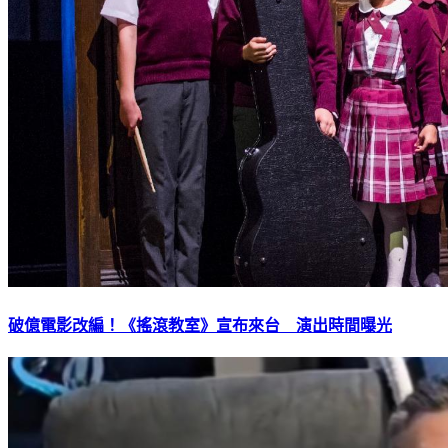
破億電影改編！《搖滾教室》宣布來台 演出時間曝光