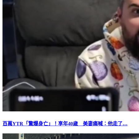
百萬YTR「驚爆身亡」！享年40歲 美妻痛喊：他走了…