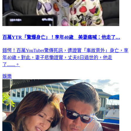
百萬YTR「驚爆身亡」！享年40歲 美妻痛喊：他走了…
錯愕！百萬YouTuber驚傳死訊，遭證實「事故意外」身亡，享
年40歲。對此，妻子悲慟證實，丈夫8日過世的，他走
了.......。
娛樂