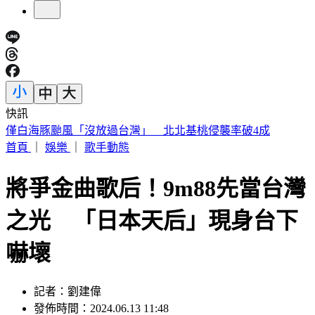
快訊
陳佩琪曝柯文哲生日心聲 監控腳環換手環沒不同：羞辱性更
強
首頁
｜
娛樂
｜
歌手動態
將爭金曲歌后！9m88先當台灣
之光 「日本天后」現身台下
嚇壞
記者：劉建偉