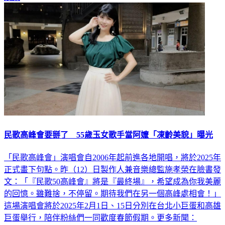
娛樂
民歌高峰會要掰了 55歲玉女歌手當阿嬤「凍齡美貌」曝光
「民歌高峰會」演唱會自2006年起前進各地開唱，將於2025年
正式畫下句點。昨（12）日製作人兼音樂總監施孝榮在臉書發
文：「『民歌50高峰會』將是『最終場』，希望成為你我美麗
的回憶。雖難捨，不停留。期待我們在另一個高峰處相會！」
這場演唱會將於2025年2月1日、15日分別在台北小巨蛋和高雄