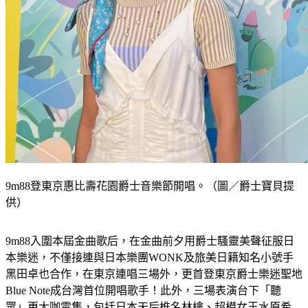
9m88登東京惠比壽花園爵士音樂節開唱。（圖／爵士寶貝提
供）
9m88入圍本屆金曲歌后，在金曲前夕用爵士騷靈美聲征服日
本樂迷，不僅接連與日本樂團WONK及旅美日籍知名小號手
黑田卓也合作，在東京連唱三場外，更首登東京爵士樂迷聖地
Blue Note成台灣首位開唱歌手！此外，三場表演台下「聽