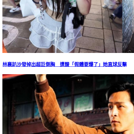
林襄趴沙發掉出超巨側胸 遭酸「假體要爆了」她直球反擊