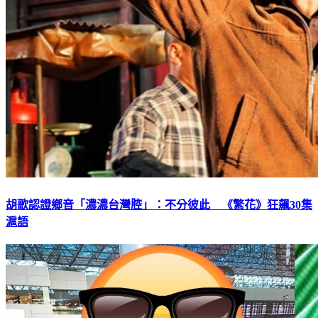
胡歌認證鄉音「濃濃台灣腔」：不分彼此 《繁花》狂飆30集
滬語