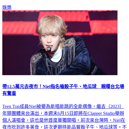
巨蛋舉行，陪伴粉絲們一同歡度春節假期。更多新聞：
娛樂
帶12.5萬元去夜市！Niel指名嗑骰子牛、地瓜球 親曝台北場
有驚喜
Teen Top成員Niel被譽為能唱能跳的全能偶像，繼去（2023）
年隨團體來台演出，本週末6月15日即將在Clapper Studio舉辦
個人演唱會，這也是他首度單獨開唱。前次來台灣時，Niel在