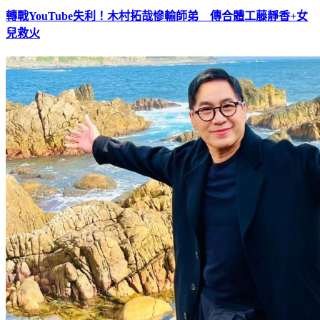
轉戰YouTube失利！木村拓哉慘輸師弟 傳合體工藤靜香+女
兒救火