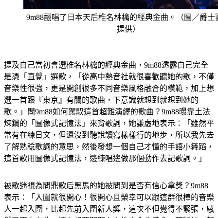
9m88翻唱了日本天后椎名林檎的經典金曲。（圖／爵士
提供）
提及自己當初會選椎名林檎的經典金曲，9m88透露自己完全
是憑「直覺」選歌，「從高中熱音社就很喜歡聽她的歌，不僅
音樂性很強，更是開創很多不同音樂風格融合的模範，加上想
選一首跟『東京』有關的歌曲，下意識就想到就想到她的
歌。」問9m88如何駕馭這首超難演繹的歌曲？9m88曝靠土法
煉鋼的「圖像式記憶法」來背歌詞，她謙虛地表示：「雖然平
常有在練日文，但還沒到聽說讀寫樣樣行的地步，所以我先去
了解熟稔歌詞的意思，然後發想一個自己才懂的手語小舞蹈，
這首歌用圖像式記憶法，邊練唱邊做那個動作去記歌詞。」
被歌迷視為問鼎歌后黑馬的她被問到是否有信心拿獎？9m88
表示：「入圍就很開心！很開心且榮幸可以跟這群很棒的音樂