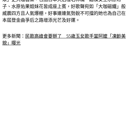
眾」更大咖雲集，包括日本天后椎名林檎、超模女王水原希
子、水原佑果姐妹花皆成座上賓，好歌聲宛如「大咖磁鐵」般
威震四方且人氣爆棚，好事連連氣勢銳不可擋的她也為自己在
本屆登金曲爭后之路增添光芒及好運。
更多新聞：
民歌高峰會要掰了　55歲玉女歌手當阿嬤「凍齡美
貌」曝光