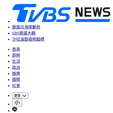
颱風白海豚動態
SBS歌謠大戰
沙拉油致癌物超標
首頁
即時
生活
政治
娛樂
國際
社會
更多