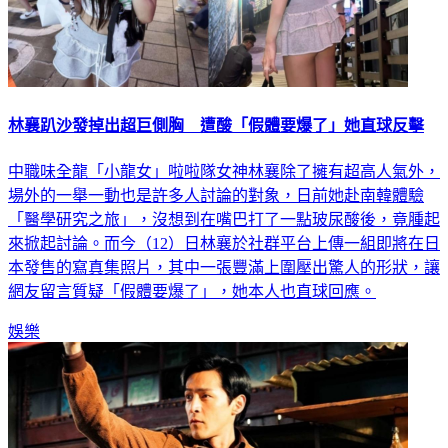
林襄趴沙發掉出超巨側胸 遭酸「假體要爆了」她直球反擊
中職味全龍「小龍女」啦啦隊女神林襄除了擁有超高人氣外，
場外的一舉一動也是許多人討論的對象，日前她赴南韓體驗
「醫學研究之旅」，沒想到在嘴巴打了一點玻尿酸後，竟腫起
來掀起討論。而今（12）日林襄於社群平台上傳一組即將在日
本發售的寫真集照片，其中一張豐滿上圍壓出驚人的形狀，讓
網友留言質疑「假體要爆了」，她本人也直球回應。
娛樂