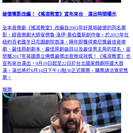
破億電影改編！《搖滾教室》宣布來台 演出時間曝光
全本音樂劇《搖滾教室》改編自2003年好萊塢破億的同名電
影，經音樂劇大師安德魯·洛伊·韋伯重新創作後，於2015年在
紐約百老匯冬日花園劇院首演，隔年即獲得東尼獎最佳音樂
劇、最佳原創劇本、最佳原創曲目以及最佳男主角的提名，並
榮獲2017年英國奧立佛獎最傑出音樂成就獎！《搖滾教室》也
宣布來台演出，9月19日起至22日於台北國家戲劇院盛大首
演，演出將於6月14日下午13點30正式開賣，購票請洽寬宏售
票。
娛樂