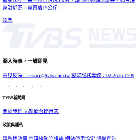
灣霹靂火》、《家和萬事興》等八點檔，卻突然消失，退出演
藝圈10年，甚至爆出賠錢3位數，讓他在鏡頭前爆哭，如今現
身曝近況，竟暴瘦15公斤！
娛樂
深入時事，一觸即見
意見反映：service@tvbs.com.tw
觀眾服務專線：02-2656-1599
TVBS新聞網
關於我們
56新聞台節目表
政策與隱私