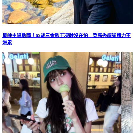
最帥主唱助陣！65歲三金歌王凍齡沒在怕 登高秀超猛體力不
嫌累