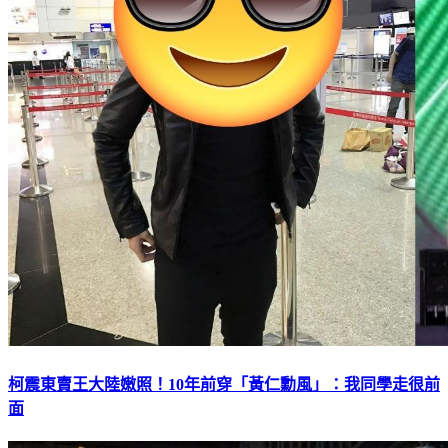
柯震東賣王大陸嫩照！10年前穿「黃仁勳風」：我同學走很前
面