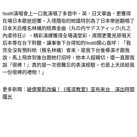
9m88演唱會上一口氣演唱了多首中、英、日文單曲，更獲得
在場日本歌迷迴響，入境隨俗的她還特別為了日本樂迷翻唱了
日本天后椎名林檎的經典金曲〈丸の内サデスティック(丸之
內虐待狂)〉，精彩演繹獲得全場滿堂彩，席間更驚見原唱天
后本尊在台下聆聽，讓事後下台得知的9m88開心直呼：「我
完全沒有預料她（椎名林檎）會來，是我下台後導演才跟我
說，馬上飛奔到後台跟她打招呼，她本人超親切，還一直跟我
說『很棒！』真的是一次很難忘的表演經驗，也是上天送給我
一份很棒的禮物！」
更多新聞：
破億電影改編！《搖滾教室》宣布來台　演出時間
曝光