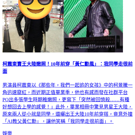
柯震東賣王大陸嫩照！10年前穿「黃仁勳風」：我同學走很前
面
男演員柯震東以《那些年，我們一起追的女孩》中的柯景騰一
角迅速竄紅，而近期正值畢業季，他也有感而發在社群平台
PO出多張學生時期稚嫩照，更寫下「突然被回憶殺……有種
好想回去上學的感覺！」此外，畢業相冊中驚見男星王大陸，
原來兩人從小就是同學，還曬出王大陸10年前穿搭，竟意外撞
「AI教父黃仁勳」，讓他笑稱「我同學走很前面」。