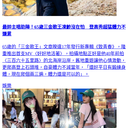
最帥主唱助陣！65歲三金歌王凍齡沒在怕 登高秀超猛體力不
嫌累
65歲的「三金歌王」文章暌違17年發行新專輯《致青春》，隆
重推出首支MV〈好好地活著〉，拍攝地點正好是他40年前拍
〈三百六十五里路〉的北海岸沿岸，舊地重遊讓他心情激動，
更爬高登上石頭堆，自豪體力不減當年，「還好平日有鍛練身
體，現在爬個兩三遍，體力還是可以的」。
娛樂