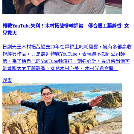
轉戰YouTube失利！木村拓哉慘輸師弟 傳合體工藤靜香+女
兒救火
日劇天王木村拓哉過去20年在電視上叱吒風雲，擁有多部高收
視經典作品，只是最近轉戰YouTube，表現還不如同公司師
弟。為了給自己的YouTube頻道打一劑強心針，最近傳出他可
能會跟太太工藤靜香、女兒木村心美、 木村光希合體！
娛樂