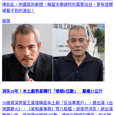
夜市吃到許多美食，這次更期待能品嘗骰子牛、地瓜球等。不
僅如此，他還提前劇透，稱當天邀請特別嘉賓站台，更有首爾
場看不到的演出！
娛樂
消失10年！本土劇男星轉行「慘賠6位數」 暴瘦15公斤
59歲資深男星王豪堪稱是本土劇「反派專業戶」，曾出演《台