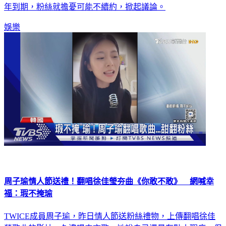
年到期，粉絲就擔憂可能不續約，掀起議論。
娛樂
周子瑜情人節送禮！翻唱徐佳瑩夯曲《你敢不敢》 網喊幸
福：瑕不掩瑜
TWICE成員周子瑜，昨日情人節送粉絲禮物，上傳翻唱徐佳