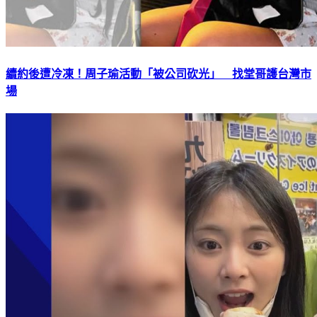
續約後遭冷凍！周子瑜活動「被公司砍光」 找堂哥護台灣市
場