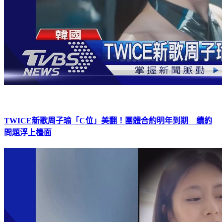
TWICE新歌周子瑜「C位」美翻！團體合約明年到期 續約
問題浮上檯面