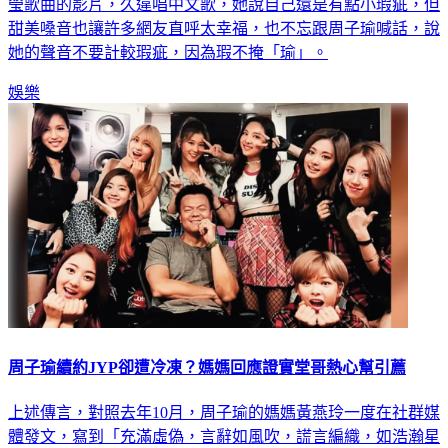
瑩歌曲的影片，久違唱中文歌，她說自己還是有點小瑕疵，但
甜美嗓音也讓許多網友直呼太幸福，也不忘跟周子瑜喊話，說
她的聲音不要計較瑕疵，因為瑕不掩「瑜」。
娛樂
周子瑜續約JYP卻遭冷凍？媽媽回應證實堂哥熱心幫引薦
上述傳言，對照去年10月，周子瑜的媽媽黃燕玲一度在社群媒
體發文，寫到「充滿虛偽，言辭如風吹，謊言編織，如浩瀚星