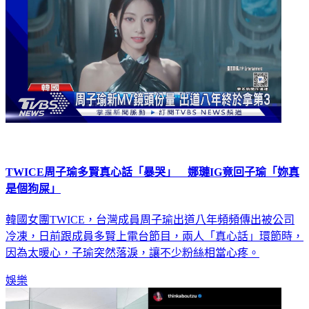
TWICE周子瑜多賢真心話「暴哭」 娜璉IG竟回子瑜「妳真
是個狗屎」
韓國女團TWICE，台灣成員周子瑜出道八年頻頻傳出被公司
冷凍，日前跟成員多賢上電台節目，兩人「真心話」環節時，
因為太暖心，子瑜突然落淚，讓不少粉絲相當心疼。
娛樂