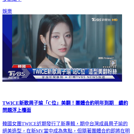
娛樂
TWICE新歌周子瑜「C位」美翻！團體合約明年到期 續約
問題浮上檯面
韓國女團TWICE近期發行了新專輯，期中台灣成員周子瑜的
絕美造型，在新MV當中成為焦點，但隨著團體合約即將在明