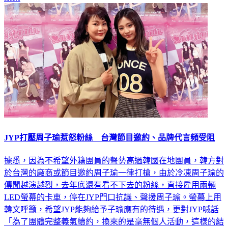
JYP打壓周子瑜惹怒粉絲 台灣節目邀約、品牌代言頻受阻
據悉，因為不希望外籍團員的聲勢高過韓國在地團員，韓方對
於台灣的廠商或節目邀約周子瑜一律打槍，由於冷凍周子瑜的
傳聞越演越烈，去年底還有看不下去的粉絲，直接雇用兩輛
LED螢幕的卡車，停在JYP門口抗議、聲援周子瑜。螢幕上用
韓文呼籲，希望JYP能夠給予子瑜應有的待遇，更對JYP喊話
「為了團體完整義氣續約，換來的是毫無個人活動，這樣的結