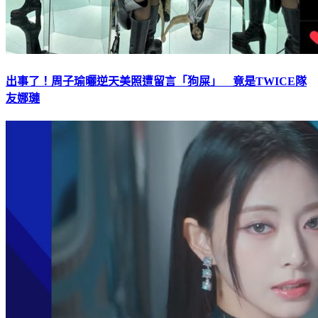
出事了！周子瑜曬逆天美照遭留言「狗屎」 竟是TWICE隊
友娜璉