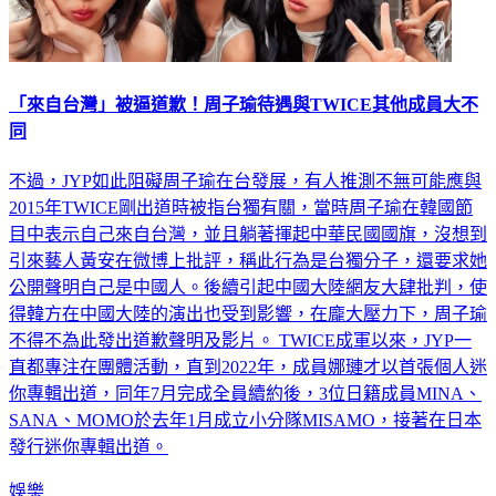
「來自台灣」被逼道歉！周子瑜待遇與TWICE其他成員大不
同
不過，JYP如此阻礙周子瑜在台發展，有人推測不無可能應與
2015年TWICE剛出道時被指台獨有關，當時周子瑜在韓國節
目中表示自己來自台灣，並且躺著揮起中華民國國旗，沒想到
引來藝人黃安在微博上批評，稱此行為是台獨分子，還要求她
公開聲明自己是中國人。後續引起中國大陸網友大肆批判，使
得韓方在中國大陸的演出也受到影響，在龐大壓力下，周子瑜
不得不為此發出道歉聲明及影片。 TWICE成軍以來，JYP一
直都專注在團體活動，直到2022年，成員娜璉才以首張個人迷
你專輯出道，同年7月完成全員續約後，3位日籍成員MINA、
SANA、MOMO於去年1月成立小分隊MISAMO，接著在日本
發行迷你專輯出道。
娛樂