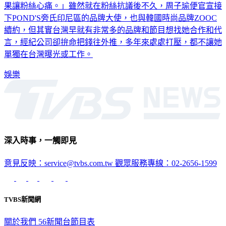
果讓粉絲心痛。」雖然就在粉絲抗議後不久，周子瑜便官宣接
下POND'S旁氏印尼區的品牌大使，也與韓國時尚品牌ZOOC
續約，但其實台灣早就有非常多的品牌和節目想找她合作和代
言，經紀公司卻拚命把錢往外推，多年來處處打壓，都不讓她
單獨在台灣曝光或工作。
娛樂
深入時事，一觸即見
意見反映：service@tvbs.com.tw
觀眾服務專線：02-2656-1599
TVBS新聞網
關於我們
56新聞台節目表