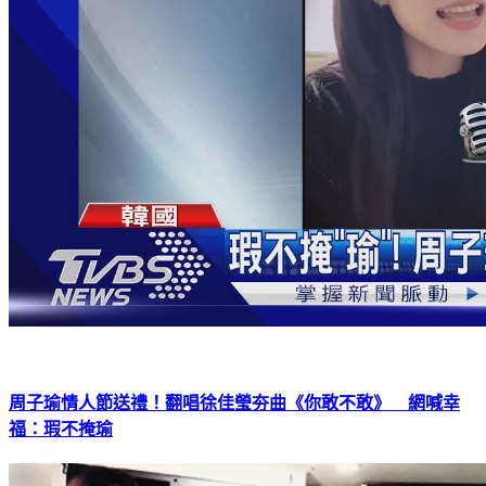
周子瑜情人節送禮！翻唱徐佳瑩夯曲《你敢不敢》 網喊幸
福：瑕不掩瑜