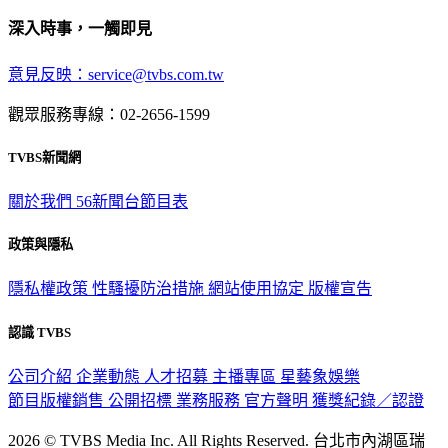
深入時事，一觸即見
意見反映：service@tvbs.com.tw
觀眾服務專線：02-2656-1599
TVBS新聞網
關於我們
56新聞台節目表
政策與隱私
隱私權政策
性騷擾防治措施
網站使用協定
版權宣告
認識 TVBS
公司介紹
企業動態
人才招募
主播專區
星藝象娛樂
節目版權銷售
公開招標
業務服務
官方聲明
獲獎紀錄／認證
2026 © TVBS Media Inc. All Rights Reserved. 台北市內湖區瑞