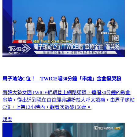
周子瑜站C位！ TWICE唱30分鐘「串燒」金曲逼哭粉
南韓大勢女團TWICE近期登上網路頻道，連唱30分鐘的歌曲
串燒，從出道到現在首首經典讓粉絲大呼太過癮，由周子瑜站
C位，上架12小時內，觀看次數破150萬。
娛樂