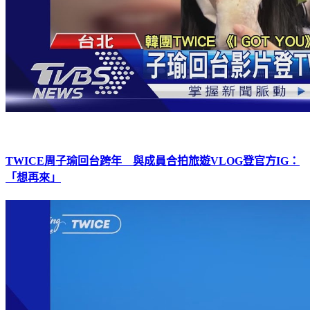
TWICE周子瑜回台跨年 與成員合拍旅遊VLOG登官方IG：
「想再來」