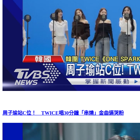
周子瑜站C位！ TWICE唱30分鐘「串燒」金曲逼哭粉