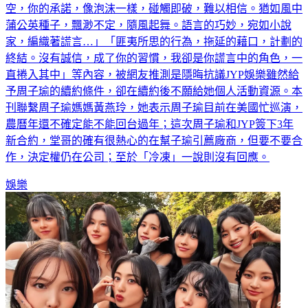
空，你的承諾，像泡沫一樣，碰觸即破，難以相信。猶如風中
蒲公英種子，飄渺不定，隨風起舞。語言的巧妙，宛如小說
家，編織著謊言…」「匪夷所思的行為，拖延的藉口，計劃的
終結。沒有誠信，成了你的習慣，我卻是你謊言中的角色，一
直捲入其中」等內容，被網友推測是隱晦抗議JYP娛樂雖然給
予周子瑜的續約條件，卻在續約後不願給她個人活動資源。本
刊聯繫周子瑜媽媽黃燕玲，她表示周子瑜目前在美國忙巡演，
農曆年還不確定能不能回台過年；這次周子瑜和JYP簽下3年
新合約，堂哥的確有很熱心的在幫子瑜引薦廠商，但要不要合
作，決定權仍在公司；至於「冷凍」一說則沒有回應。
娛樂