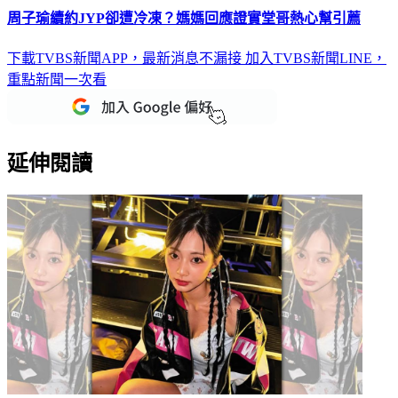
周子瑜續約JYP卻遭冷凍？媽媽回應證實堂哥熱心幫引薦
下載TVBS新聞APP，最新消息不漏接
加入TVBS新聞LINE，
重點新聞一次看
延伸閱讀