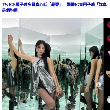
TWICE周子瑜多賢真心話「暴哭」 娜璉IG竟回子瑜「妳真
是個狗屎」