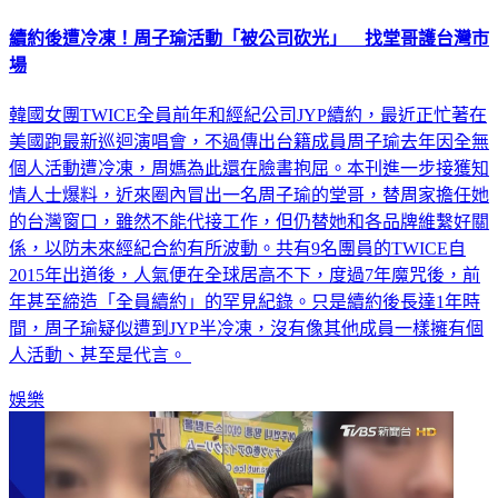
續約後遭冷凍！周子瑜活動「被公司砍光」 找堂哥護台灣市
場
韓國女團TWICE全員前年和經紀公司JYP續約，最近正忙著在
美國跑最新巡迴演唱會，不過傳出台籍成員周子瑜去年因全無
個人活動遭冷凍，周媽為此還在臉書抱屈。本刊進一步接獲知
情人士爆料，近來圈內冒出一名周子瑜的堂哥，替周家擔任她
的台灣窗口，雖然不能代接工作，但仍替她和各品牌維繫好關
係，以防未來經紀合約有所波動。共有9名團員的TWICE自
2015年出道後，人氣便在全球居高不下，度過7年魔咒後，前
年甚至締造「全員續約」的罕見紀錄。只是續約後長達1年時
間，周子瑜疑似遭到JYP半冷凍，沒有像其他成員一樣擁有個
人活動、甚至是代言。
娛樂