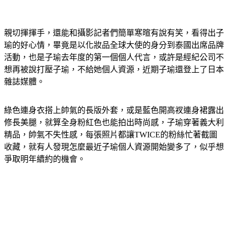
親切揮揮手，還能和攝影記者們簡單寒暄有說有笑，看得出子
瑜的好心情，畢竟是以化妝品全球大使的身分到泰國出席品牌
活動，也是子瑜去年度的第一個個人代言，或許是經紀公司不
想再被說打壓子瑜，不給她個人資源，近期子瑜還登上了日本
雜誌媒體。
綠色連身衣搭上帥氣的長版外套，或是藍色開高衩連身裙露出
修長美腿，就算全身粉紅色也能拍出時尚感，子瑜穿著義大利
精品，帥氣不失性感，每張照片都讓TWICE的粉絲忙著截圖
收藏，就有人發現怎麼最近子瑜個人資源開始變多了，似乎想
爭取明年續約的機會。