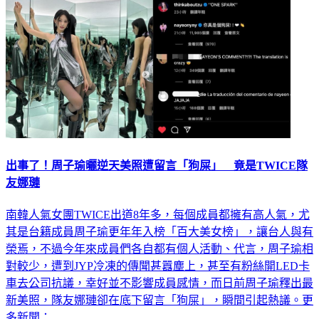
出事了！周子瑜曬逆天美照遭留言「狗屎」 竟是TWICE隊
友娜璉
南韓人氣女團TWICE出道8年多，每個成員都擁有高人氣，尤
其是台籍成員周子瑜更年年入榜「百大美女榜」，讓台人與有
榮焉，不過今年來成員們各自都有個人活動、代言，周子瑜相
對較少，遭到JYP冷凍的傳聞甚囂塵上，甚至有粉絲開LED卡
車去公司抗議，幸好並不影響成員感情，而日前周子瑜釋出最
新美照，隊友娜璉卻在底下留言「狗屎」，瞬間引起熱議。更
多新聞：