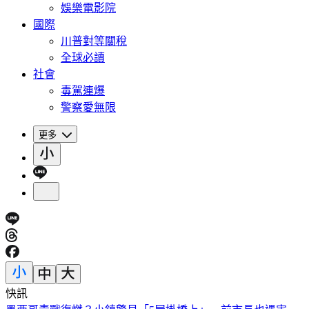
娛樂電影院
國際
川普對等關稅
全球必讀
社會
毒駕連爆
警察愛無限
更多
快訊