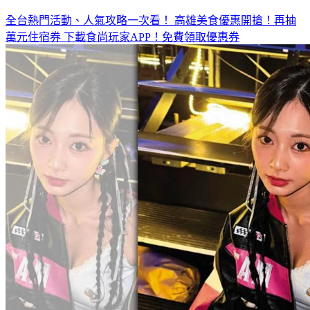
全台熱門活動、人氣攻略一次看！
高雄美食優惠開搶！再抽
萬元住宿券
下載食尚玩家APP！免費領取優惠券