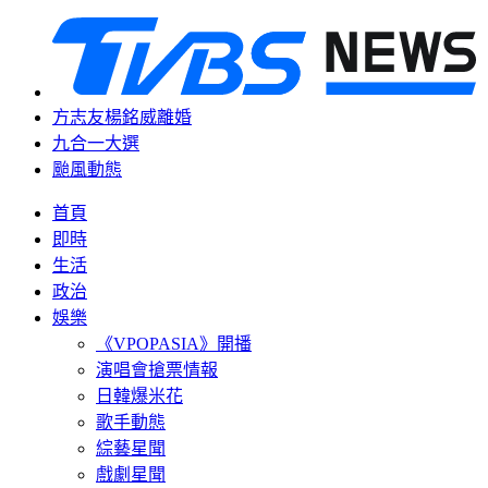
方志友楊銘威離婚
九合一大選
颱風動態
首頁
即時
生活
政治
娛樂
《VPOPASIA》開播
演唱會搶票情報
日韓爆米花
歌手動態
綜藝星聞
戲劇星聞