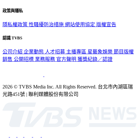
政策與隱私
隱私權政策
性騷擾防治措施
網站使用協定
版權宣告
認識 TVBS
公司介紹
企業動態
人才招募
主播專區
星藝象娛樂
節目版權
銷售
公開招標
業務服務
官方聲明
獲獎紀錄／認證
2026 © TVBS Media Inc. All Rights Reserved. 台北市內湖區瑞
光路451號 | 聯利媒體股份有限公司