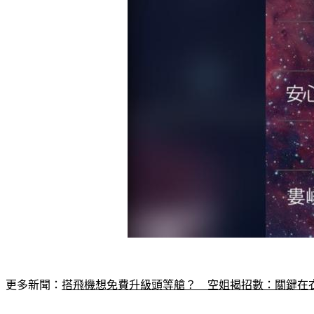
更多新聞：
搭飛機想免費升級頭等艙？　空姐揭招數：關鍵在