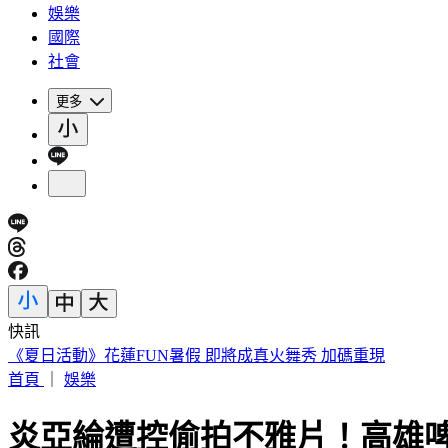
娛樂
國際
社會
更多
快訊
188萬《龍藏經》賣掉了！大戶不甩7折 店員爆「付現買原價
首頁
｜
娛樂
炎亞綸遭控偷拍不雅片！高雄