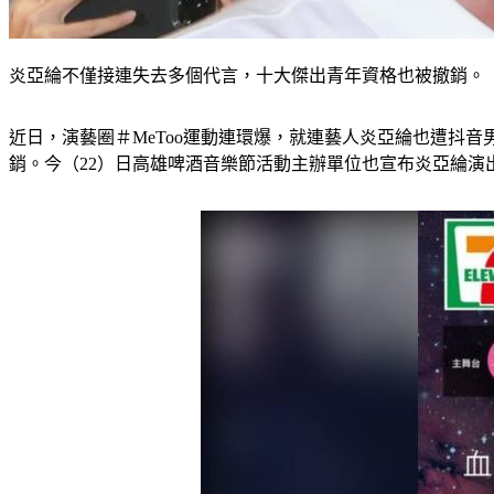
炎亞綸不僅接連失去多個代言，十大傑出青年資格也被撤銷。（
近日，演藝圈＃MeToo運動連環爆，就連藝人炎亞綸也遭抖
銷。今（22）日高雄啤酒音樂節活動主辦單位也宣布炎亞綸演