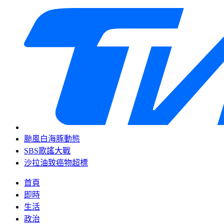
颱風白海豚動態
SBS歌謠大戰
沙拉油致癌物超標
首頁
即時
生活
政治