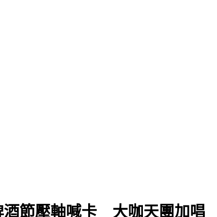
」
啤酒節壓軸喊卡 大咖天團加唱