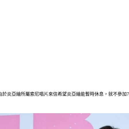
由於炎亞綸所屬索尼唱片來信希望炎亞綸能暫時休息，就不參加