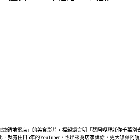
家超難吃連鎖地雷店」的美食影片，標題還言明「蔡阿嘎拜託你千萬
就有住日5年的YouTuber，也出來為店家說話，更大嗆蔡阿