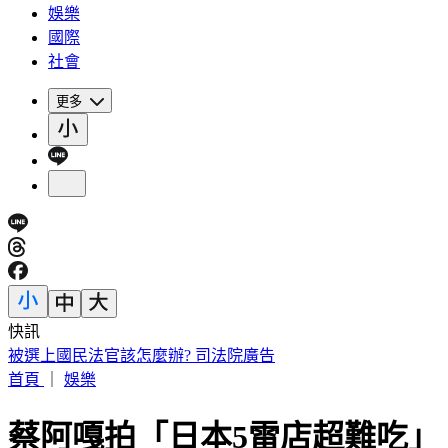
娛樂
國際
社會
更多
快訊
快訊／「蝴蝶姐姐」愷樂生了！雙胞胎女兒35週早產
首頁
｜
娛樂
蔡阿嘎拍「日本5雷店超難吃」