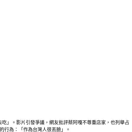
別去吃」。影片引發爭議，網友批評蔡阿嘎不尊重店家，也列舉占
嘎的行為：「作為台灣人很丟臉」。