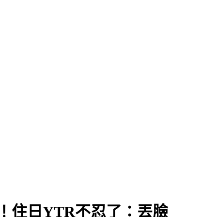
！住日YTR不忍了：丟臉