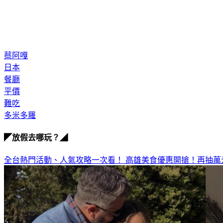
蔡阿嘎
日本
餐廳
平價
難吃
多米多羅
◤放假去哪玩？◢
全台熱門活動、人氣攻略一次看！
高雄美食優惠開搶！再抽萬