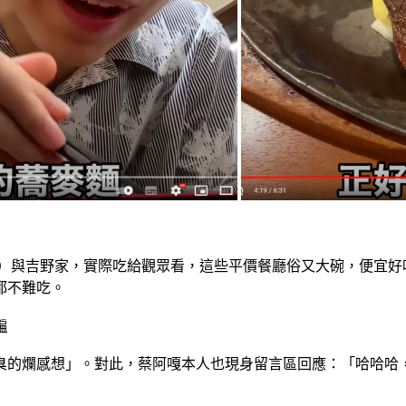
庭餐廳）與吉野家，實際吃給觀眾看，這些平價餐廳俗又大碗，便宜
都不難吃。
騙
臭的爛感想」。對此，蔡阿嘎本人也現身留言區回應：「哈哈哈