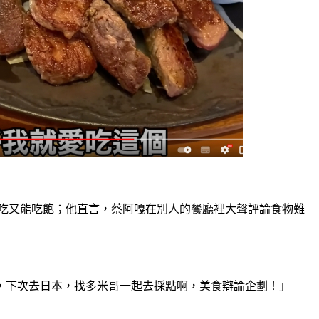
好吃又能吃飽；他直言，蔡阿嘎在別人的餐廳裡大聲評論食物難
，下次去日本，找多米哥一起去採點啊，美食辯論企劃！」