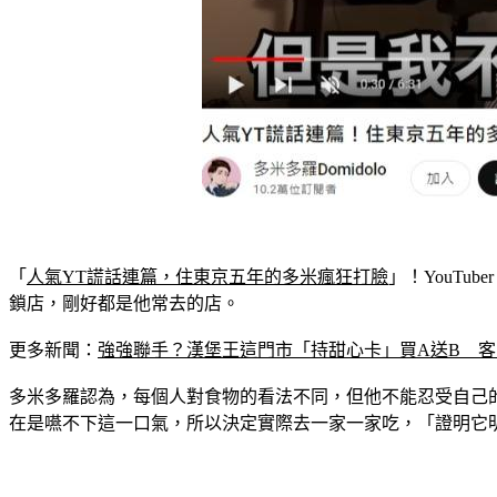
「
人氣YT謊話連篇，住東京五年的多米瘋狂打臉
」！YouT
鎖店，剛好都是他常去的店。
更多新聞：
強強聯手？漢堡王這門市「持甜心卡」買A送B　
多米多羅認為，每個人對食物的看法不同，但他不能忍受自己
在是嚥不下這一口氣，所以決定實際去一家一家吃，「證明它