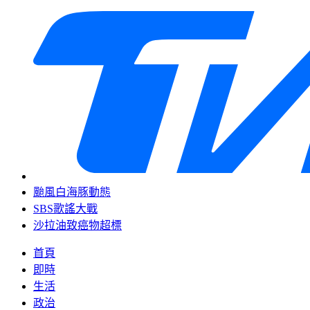
颱風白海豚動態
SBS歌謠大戰
沙拉油致癌物超標
首頁
即時
生活
政治