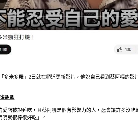
uber「多米多羅」2日就在頻道更新影片，他說自己看到蔡阿嘎
客嗨朝聖
的愛店被說難吃，且蔡阿嘎是個有影響力的人，恐會讓許多沒吃
明明就很棒很好吃」。