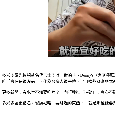
多米多羅先後親赴名代富士そば、肯德基、Denny's（家
吃「實在是很沒品」，作為台灣人很丟臉，況且這些餐廳根本
更多新聞：
春水堂不知要吃啥？　內行秒推「這碗」：真心不
多米多羅更點名，餐廳裡唯一要略過的東西，「就是那種硬要