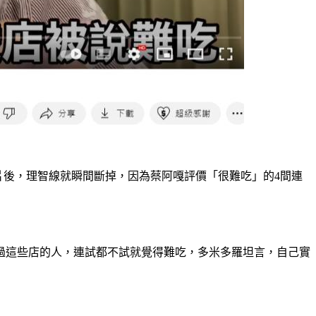
的影片後，理智線就瞬間斷掉，因為蔡阿嘎評價「很難吃」的4間連
過這些店的人，連試都不試就覺得難吃，多米多羅坦言，自己實