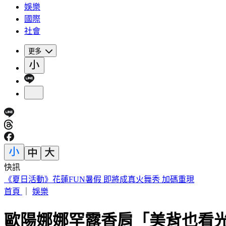
娛樂
國際
社會
更多
快訊
《夏日活動》花蓮FUN暑假 即將成真火舞秀 加碼重現
首頁
｜
娛樂
歐陽娜娜罕露香肩「美背也看