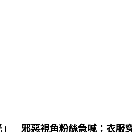
光」 邪惡視角粉絲急喊：衣服