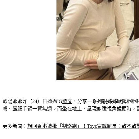
歐陽娜娜昨（24）日透過IG
發文
，分享一系列親姊姊歐陽妮妮
膚、纖細手臂一覽無遺。而坐在地上、呈現俯瞰視角鏡頭時，
更多新聞：
想回香港遭批「劉烙跑」！Toyz宣戰館長：敢不敢