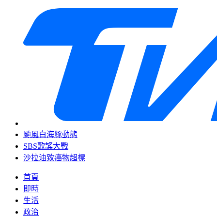
颱風白海豚動態
SBS歌謠大戰
沙拉油致癌物超標
首頁
即時
生活
政治