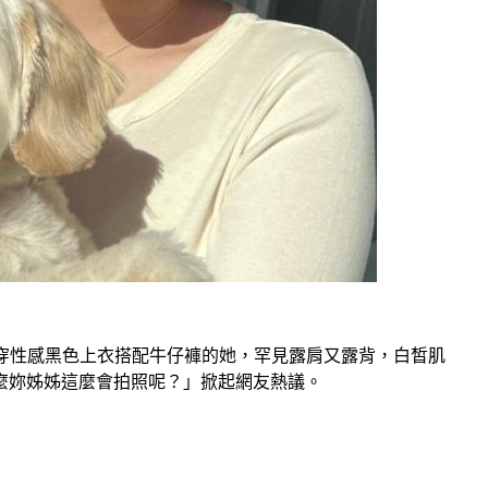
穿性感黑色上衣搭配牛仔褲的她，罕見露肩又露背，白皙肌
麼妳姊姊這麼會拍照呢？」掀起網友熱議。