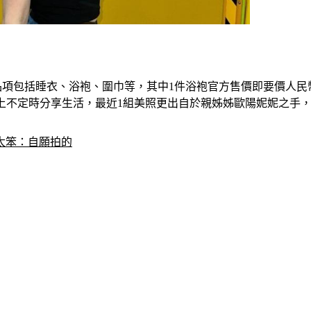
品項包括睡衣、浴袍、圍巾等，其中1件浴袍官方售價即要價人民幣
上不定時分享生活，最近1組美照更出自於親姊姊歐陽妮妮之手
太笨：自願拍的