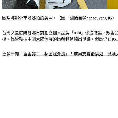
歐陽娜娜分享姊姊拍的美照。（圖／翻攝自＠nanaouyang IG）
台灣女星歐陽娜娜日前創立個人品牌「nabi」慘遭砲轟，販售
挫。儘管轉往中國大陸發展的她頻頻遭鬧出爭議，但她仍在IG
更多新聞：
薔薔認了「私密照外流」！前男友幕後搞鬼　感嘆