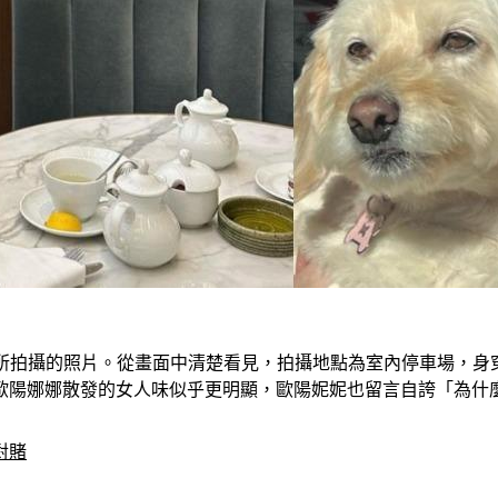
所拍攝的照片。從畫面中清楚看見，拍攝地點為室內停車場，身
歐陽娜娜散發的女人味似乎更明顯，歐陽妮妮也留言自誇「為什
對賭