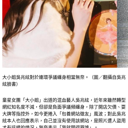
大小姐吳兆絃對於連環爭議纏身相當無奈。（圖／翻攝自吳兆
絃臉書）
童星女團「大小姐」出道的混血藝人吳兆絃，近年來雖然轉型
網紅知名度不減，但卻是負面爭議頻纏身，除了開店欠債、耍
大牌等指控外，如今更捲入「包養網站徵友」風波；對此吳兆
絃本人也回應表示，自己並沒有使用該網站，是照片遭人盜用
才有這樣的情況，無奈表示「我就問得罪誰」。