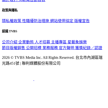
政策與隱私
隱私權政策
性騷擾防治措施
網站使用協定
版權宣告
認識 TVBS
公司介紹
企業動態
人才招募
主播專區
星藝象娛樂
節目版權銷售
公開招標
業務服務
官方聲明
獲獎紀錄／認證
2026 © TVBS Media Inc. All Rights Reserved. 台北市內湖區瑞
光路451號 | 聯利媒體股份有限公司