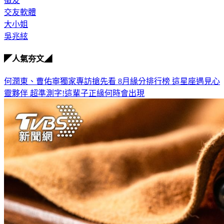
徵友
交友軟體
大小姐
吳兆絃
◤人氣夯文◢
何潤東、曹佑寧獨家專訪搶先看
8月緣分排行榜 這星座遇見心
靈夥伴
超準測字!這輩子正緣何時會出現