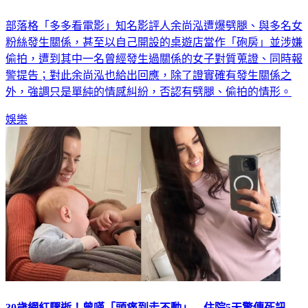
部落格「多多看電影」知名影評人余尚泓遭爆劈腿、與多名女
粉絲發生關係，甚至以自己開設的桌遊店當作「砲房」並涉嫌
偷拍，遭到其中一名曾經發生過關係的女子對質蒐證、同時報
警提告；對此余尚泓也給出回應，除了證實確有發生關係之
外，強調只是單純的情感糾紛，否認有劈腿、偷拍的情形。
娛樂
30歲網紅驟逝！曾嘆「頭痛到走不動」 住院5天驚傳死訊