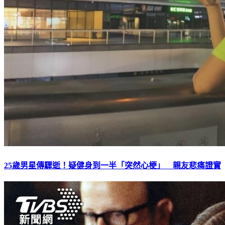
25歲男星傳驟逝！疑健身到一半「突然心梗」 親友悲痛證實