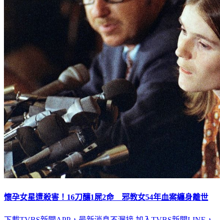
懷孕女星遭殺害！16刀釀1屍2命 邪教女54年血案纏身離世
下載TVBS新聞APP，最新消息不漏接
加入TVBS新聞LINE，