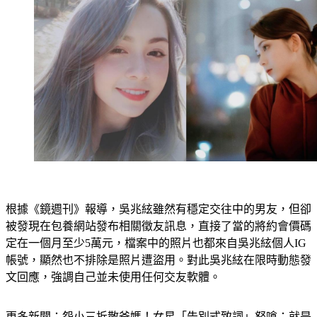
根據《鏡週刊》報導，吳兆絃雖然有穩定交往中的男友，但卻
被發現在包養網站發布相關徵友訊息，直接了當的將約會價碼
定在一個月至少5萬元，檔案中的照片也都來自吳兆絃個人IG
帳號，顯然也不排除是照片遭盜用。對此吳兆絃在限時動態發
文回應，強調自己並未使用任何交友軟體。
更多新聞：
怨小三拆散爸媽！女星「告別式致詞」怒嗆：就是