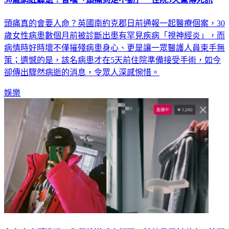
頭痛真的會要人命？英國南約克郡日前通報一起醫療個案，30
歲女性病患數個月前被診斷出患有罕見疾病「視神經炎」，而
病情時好時壞不僅摧殘病患身心、更是讓一眾醫護人員束手無
策；遺憾的是，該名病患才在5天前住院準備接受手術，如今
卻傳出驟然病逝的消息，令眾人深感惋惜。
娛樂