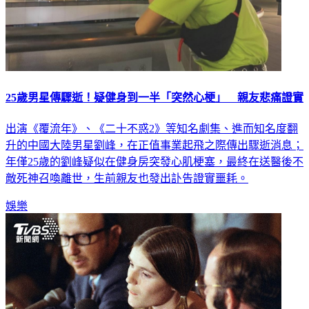
25歲男星傳驟逝！疑健身到一半「突然心梗」 親友悲痛證實
出演《覆流年》、《二十不惑2》等知名劇集、進而知名度翻
升的中國大陸男星劉峰，在正值事業起飛之際傳出驟逝消息；
年僅25歲的劉峰疑似在健身房突發心肌梗塞，最終在送醫後不
敵死神召喚離世，生前親友也發出訃告證實噩耗。
娛樂