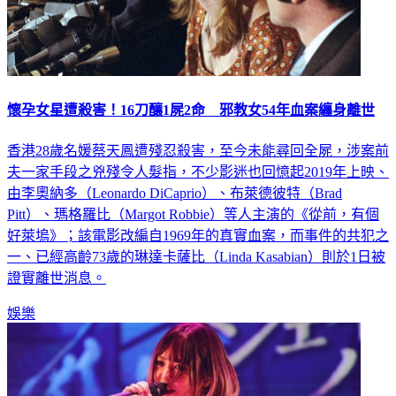
懷孕女星遭殺害！16刀釀1屍2命 邪教女54年血案纏身離世
香港28歲名媛蔡天鳳遭殘忍殺害，至今未能尋回全屍，涉案前
夫一家手段之兇殘令人髮指，不少影迷也回憶起2019年上映、
由李奧納多（Leonardo DiCaprio）、布萊德彼特（Brad
Pitt）、瑪格羅比（Margot Robbie）等人主演的《從前，有個
好萊塢》；該電影改編自1969年的真實血案，而事件的共犯之
一、已經高齡73歲的琳達卡薩比（Linda Kasabian）則於1日被
證實離世消息。
娛樂