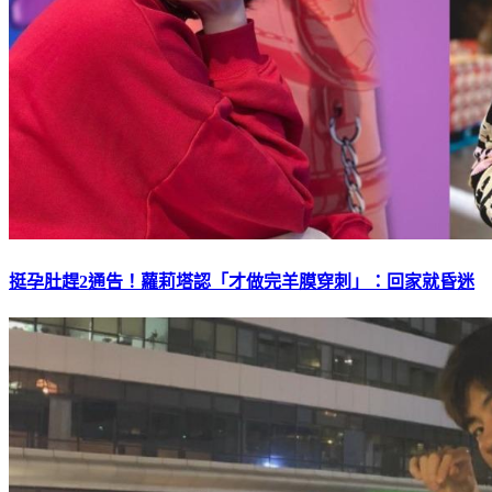
挺孕肚趕2通告！蘿莉塔認「才做完羊膜穿刺」：回家就昏迷