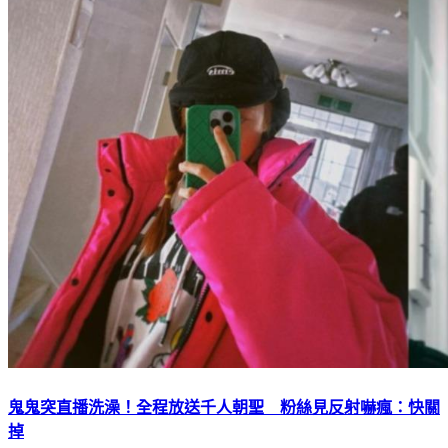
鬼鬼突直播洗澡！全程放送千人朝聖 粉絲見反射嚇瘋：快關
掉