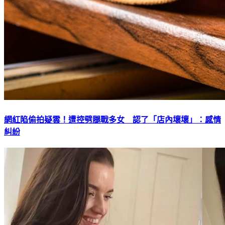
網紅陷偷拍疑雲！遭控劈腿戰多女 認了「店內壞壞」：感情
糾紛