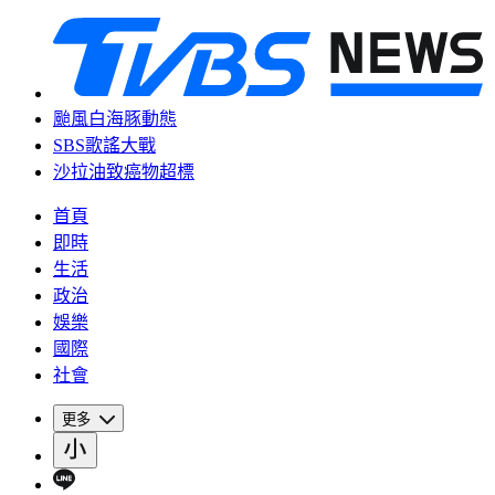
颱風白海豚動態
SBS歌謠大戰
沙拉油致癌物超標
首頁
即時
生活
政治
娛樂
國際
社會
更多