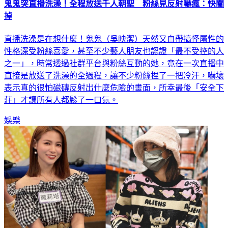
鬼鬼突直播洗澡！全程放送千人朝聖 粉絲見反射嚇瘋：快關
掉
直播洗澡是在想什麼！鬼鬼（吳映潔）天然又自帶搞怪屬性的
性格深受粉絲喜愛，甚至不少藝人朋友也認證「最不受控的人
之一」，時常透過社群平台與粉絲互動的她，竟在一次直播中
直接是放送了洗澡的全過程，讓不少粉絲捏了一把冷汗，嚇壞
表示真的很怕磁磚反射出什麼危險的畫面，所幸最後「安全下
莊」才讓所有人都鬆了一口氣。
娛樂