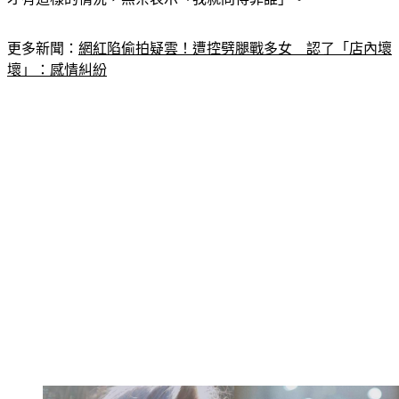
更多新聞：
網紅陷偷拍疑雲！遭控劈腿戰多女　認了「店內壞
壞」：感情糾紛