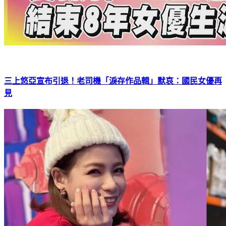
三上悠亞宣布引退！老司機「淚存作品輯」默哀：國民女優再
見