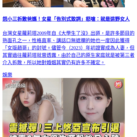
怨小三拆散爸媽！女星「告別式致詞」怒嗆：就是這野女人
台灣女星蘿莉塔2009年自《大學生了沒》出道，是許多節目的
熟面孔之一，性格直率、講話口無遮攔的她也一度因此獲得
「女版趙哥」的封號。儘管今（2023）年初證實成為人妻，但
其實過往蘿莉塔就曾透露，由於自己的原生家庭就是被第三者
介入拆散，所以她對婚姻其實仍有許多不確定。
娛樂