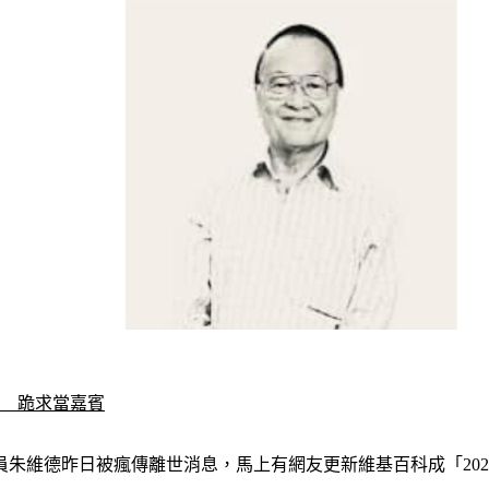
特　跪求當嘉賓
朱維德昨日被瘋傳離世消息，馬上有網友更新維基百科成「202