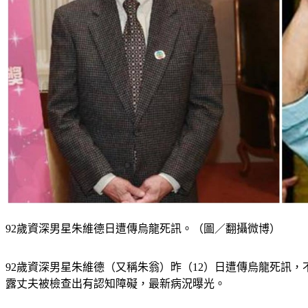
92歲資深男星朱維德日遭傳烏龍死訊。（圖／翻攝微博）
92歲資深男星朱維德（又稱朱翁）昨（12）日遭傳烏龍死訊，
露丈夫被檢查出有認知障礙，最新病況曝光。