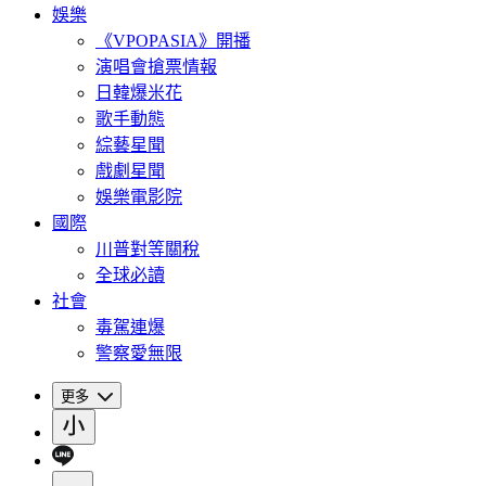
娛樂
《VPOPASIA》開播
演唱會搶票情報
日韓爆米花
歌手動態
綜藝星聞
戲劇星聞
娛樂電影院
國際
川普對等關稅
全球必讀
社會
毒駕連爆
警察愛無限
更多