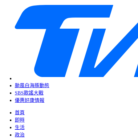
颱風白海豚動態
SBS歌謠大戰
優惠好康情報
首頁
即時
生活
政治