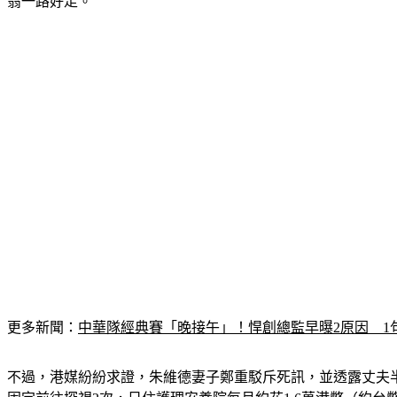
翁一路好走。
更多新聞：
中華隊經典賽「晚接午」！悍創總監早曝2原因　1
不過，港媒紛紛求證，朱維德妻子鄭重駁斥死訊，並透露丈夫