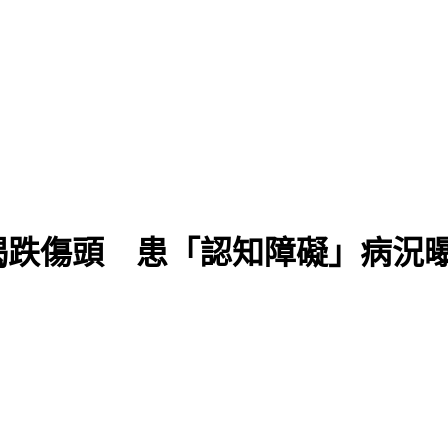
揭跌傷頭 患「認知障礙」病況