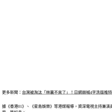
更多新聞：
台灣被淘汰「林襄不來了」！日網崩喊4字洗版推
據《香港01》、《星島娛樂》等港媒報導，資深電視主持兼演員