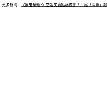
更多新聞：
《黑暗榮耀2》空姐突露點震撼網！片尾「關鍵」