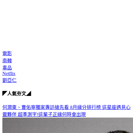
電影
南韓
毒品
Netflix
劉亞仁
◤人氣夯文◢
何潤東、曹佑寧獨家專訪搶先看
8月緣分排行榜 這星座遇見心
靈夥伴
超準測字!這輩子正緣何時會出現