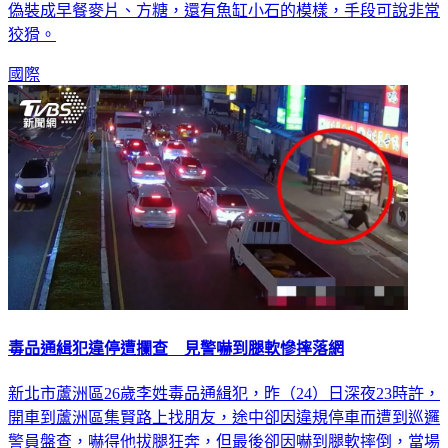
億的毒品到南韓銷售。而且販毒集團為了躲避追查，還把毒品
偽裝成早餐麥片、方糖，還有魚缸小石的模樣，手段可說非常
狡猾。
國際
毒品通緝犯違停遭攔查 見警嚇到腿軟慘摔落網
新北市蘆洲區26歲李姓毒品通緝犯，昨（24）日深夜23時許，
開車到蘆洲區集賢路上找朋友，途中卻因違規停車而遭到巡邏