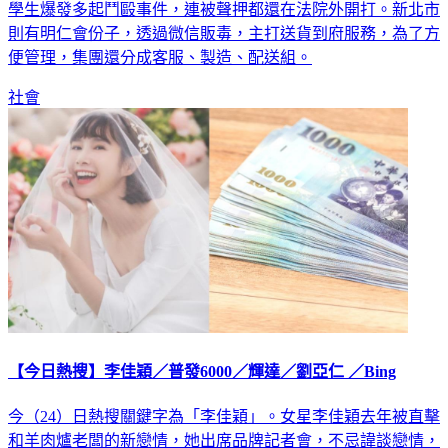
仁會又惹事，日前在苗栗地區，因為KTV酒後衝突，和專科
學生爆發多起鬥毆事件，連被聲押都還在法院外開打。新北市
則有明仁會份子，透過微信販毒，主打送貨到府服務，為了方
便管理，集團還分成客服、製造、配送組。
社會
【今日熱搜】李佳穎／普發6000／輝達／劉亞仁 ／Bing
今（24）日熱搜關鍵字為「李佳穎」。女星李佳穎去年被直擊