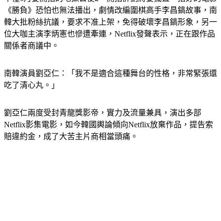
不僅6月要開拍的地獄公使2，開拍計劃將要擱置，拍好的電影
《勝負》恐怕也無法播出，劇情改編圍棋高手李昌鎬故事，南
韓大批粉絲抗議，要求不准上架，免得破壞李昌鎬形象，另一
位大咖主演李炳憲也慘遭牽連，Netflix發聲表示，正在跟作品
關係者商議中。
南韓演員劉亞仁：「我不是適合這種舞台的性格，非常緊張還
吃了清心丸。」
劉亞仁兩度受封青龍獎影帝，實力及流量兼具，演出多部
Netflix影集電影，如今韓國輿論傾向Netflix放棄作品，提告索
賠違約金，成了大苦主片商相當頭痛。