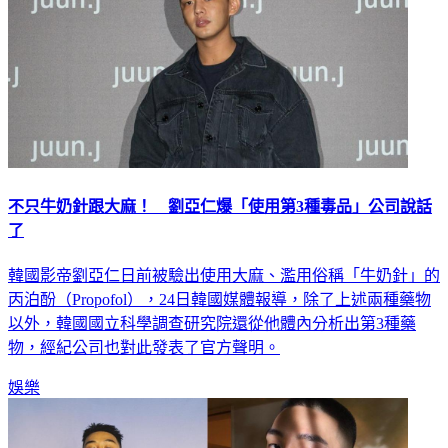
不只牛奶針跟大麻！ 劉亞仁爆「使用第3種毒品」公司說話
了
韓國影帝劉亞仁日前被驗出使用大麻、濫用俗稱「牛奶針」的
丙泊酚（Propofol），24日韓國媒體報導，除了上述兩種藥物
以外，韓國國立科學調查研究院還從他體內分析出第3種藥
物，經紀公司也對此發表了官方聲明。
娛樂