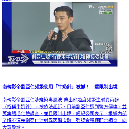
娛樂
南韓影帝劉亞仁頻繁使用「牛奶針」被抓！ 遭限制出境
南韓影帝劉亞仁涉嫌染毒風波!傳出他過度頻繁注射異丙酚
（俗稱牛奶針），被依法起訴，目前劉亞仁遭到警方傳喚，並
蒐集體毛化驗調查，並且限制出境，經紀公司表示，根據內部
了解不清楚劉亞仁注射異丙酚次數，強調會積極配合調查，向