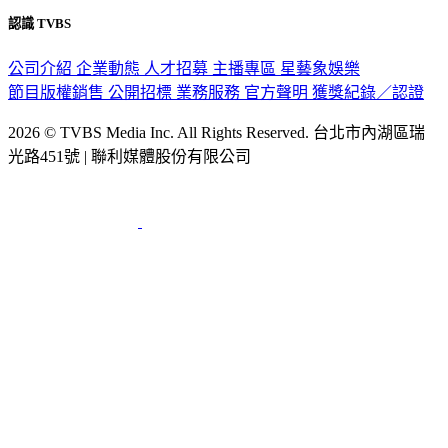
隱私權政策
性騷擾防治措施
網站使用協定
版權宣告
認識 TVBS
公司介紹
企業動態
人才招募
主播專區
星藝象娛樂
節目版權銷售
公開招標
業務服務
官方聲明
獲獎紀錄／認證
2026 © TVBS Media Inc. All Rights Reserved. 台北市內湖區瑞
光路451號 | 聯利媒體股份有限公司