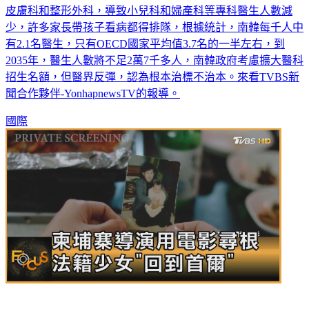
南韓正面臨醫療失衡問題，許多醫科學生紛紛選擇比較賺錢的
皮膚科和整形外科，導致小兒科和婦產科等專科醫生人數減
少，許多家長帶孩子看病都得排隊，根據統計，南韓每千人中
有2.1名醫生，只有OECD國家平均值3.7名的一半左右，到
2035年，醫生人數將不足2萬7千多人，南韓政府考慮擴大醫科
招生名額，但醫界反彈，認為根本治標不治本。來看TVBS新
聞合作夥伴-YonhapnewsTV的報導。
國際