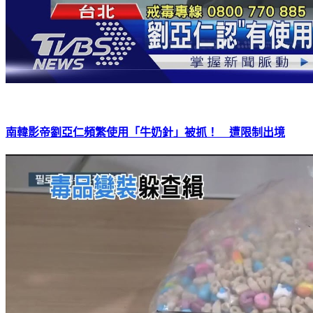
南韓影帝劉亞仁頻繁使用「牛奶針」被抓！ 遭限制出境