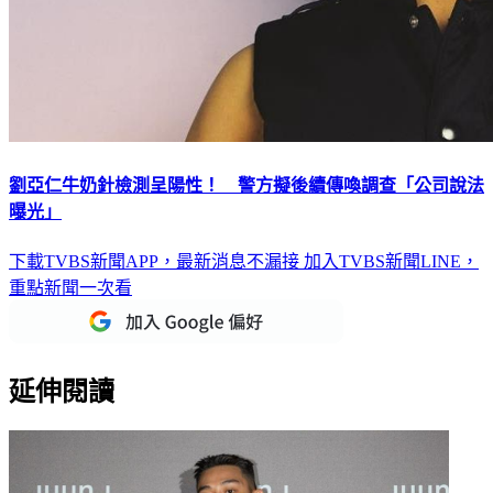
劉亞仁牛奶針檢測呈陽性！ 警方擬後續傳喚調查「公司說法
曝光」
下載TVBS新聞APP，最新消息不漏接
加入TVBS新聞LINE，
重點新聞一次看
延伸閱讀