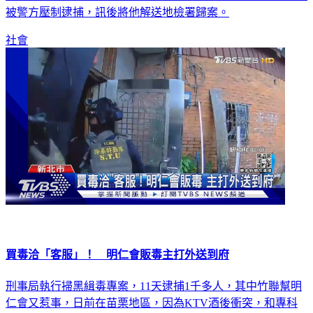
警員盤查，嚇得他拔腿狂奔，但最後卻因嚇到腿軟摔倒，當場
被警方壓制逮捕，訊後將他解送地檢署歸案。
社會
買毒洽「客服」！ 明仁會販毒主打外送到府
刑事局執行掃黑緝毒專案，11天逮捕1千多人，其中竹聯幫明