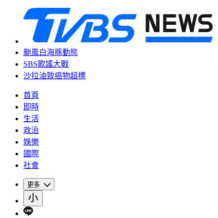
颱風白海豚動態
SBS歌謠大戰
沙拉油致癌物超標
首頁
即時
生活
政治
娛樂
國際
社會
更多