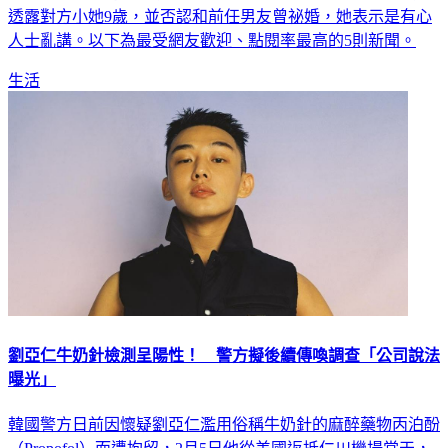
和羊肉爐老闆的新戀情，她出席品牌記者會，不忌諱談戀情，
透露對方小她9歲，並否認和前任男友曾祕婚，她表示是有心
人士亂講。以下為最受網友歡迎、點閱率最高的5則新聞。
生活
劉亞仁牛奶針檢測呈陽性！ 警方擬後續傳喚調查「公司說法
曝光」