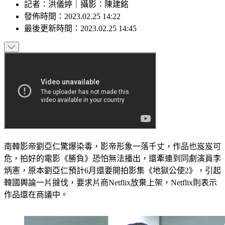
記者
：
洪儀婷
｜
攝影
：
陳建銘
發佈時間：
2023.02.25 14:22
最後更新時間：
2023.02.25 14:45
南韓影帝劉亞仁驚爆染毒，影帝形象一落千丈，作品也岌岌可
危，拍好的電影《勝負》恐怕無法播出，還牽連到同劇演員李
炳憲，原本劉亞仁預計6月還要開拍影集《地獄公使2》，引起
韓國輿論一片撻伐，要求片商Netflix放棄上架，Netflix則表示
作品還在商議中。