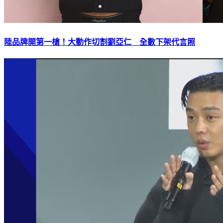
陸品牌開第一槍！大動作切割劉亞仁 全數下架代言照