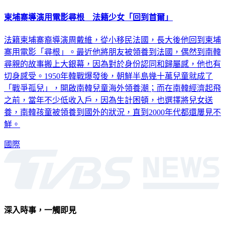
柬埔寨導演用電影尋根 法籍少女「回到首爾」
法籍柬埔寨裔導演周戴維，從小移民法國，長大後他回到柬埔
寨用電影「尋根」。最近他將朋友被領養到法國，偶然到南韓
尋親的故事搬上大銀幕，因為對於身份認同和歸屬感，他也有
切身感受。1950年韓戰爆發後，朝鮮半島幾十萬兒童就成了
「戰爭孤兒」，開啟南韓兒童海外領養潮；而在南韓經濟起飛
之前，當年不少低收入戶，因為生計困頓，也選擇將兒女送
養，南韓孩童被領養到國外的狀況，直到2000年代都還屢見不
鮮。
國際
深入時事，一觸即見