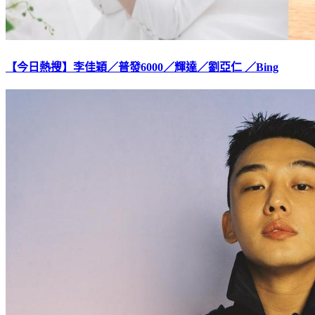
【今日熱搜】李佳穎／普發6000／輝達／劉亞仁 ／Bing