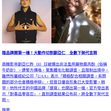
陸品牌開第一槍！大動作切割劉亞仁 全數下架代言照
南韓影帝劉亞仁昨（8）日被爆出非法濫用藥物異丙酚（俗稱
牛奶針），遭警方傳喚，蒐集體毛化驗調查、且限制出境中，
雖然所屬經紀公司「UAA」表示「積極配合相關調查，有問
題的部分也會積極申辯」，但昔日優良形象已大受影響。稍
早，他所代言的中國品牌「速寫」也開出第一槍，官方發出表
示「對毒品零容忍」，直到調查結果公布前，將全數下架代言
照。