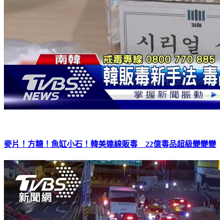
麥片！方糖！魚缸小石！韓美連線販毒 22億毒品超級變變變