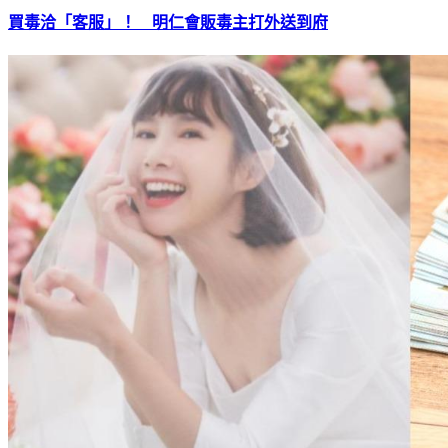
買毒洽「客服」！ 明仁會販毒主打外送到府