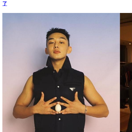
不只牛奶針跟大麻！ 劉亞仁爆「使用第3種毒品」公司說話
了