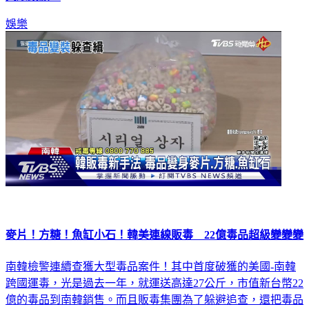
大眾致歉。
娛樂
麥片！方糖！魚缸小石！韓美連線販毒 22億毒品超級變變變
南韓檢警連續查獲大型毒品案件！其中首度破獲的美國-南韓
跨國運毒，光是過去一年，就運送高達27公斤，市值新台幣22