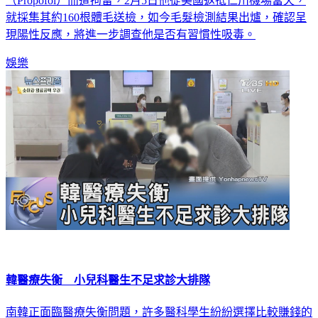
韓國警方日前因懷疑劉亞仁濫用俗稱牛奶針的麻醉藥物丙泊酚
（Propofol）而遭拘留，2月5日他從美國返抵仁川機場當天，
就採集其約160根體毛送檢，如今毛髮檢測結果出爐，確認呈
現陽性反應，將進一步調查他是否有習慣性吸毒。
娛樂
韓醫療失衡 小兒科醫生不足求診大排隊