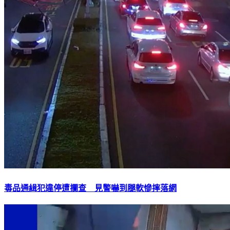
毒品通緝犯違停遭攔查 見警嚇到腿軟慘摔落網