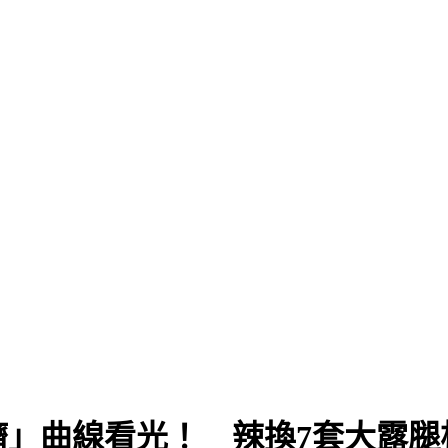
臍」曲線看光！ 辣換7套大露腿