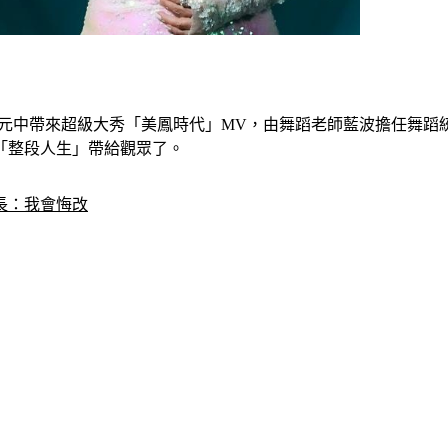
帶來超級大秀「美鳳時代」MV，由舞蹈老師藍波擔任舞蹈統籌編排
「整段人生」帶給觀眾了。
長：我會悔改