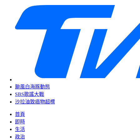
颱風白海豚動態
SBS歌謠大戰
沙拉油致癌物超標
首頁
即時
生活
政治