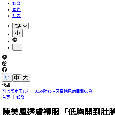
娛樂
國際
社會
更多
快訊
被選上國民法官該怎麼辦? 司法院廣告
首頁
｜
娛樂
陳美鳳透膚禮服「低胸開到肚