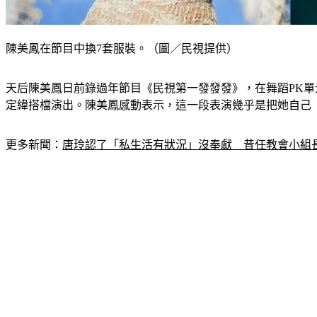
陳美鳳在節目中換7套服裝。（圖／民視提供）
天后陳美鳳日前錄過年節目《民視第一發發發》，在舞蹈PK單元中
定緯搭檔演出。陳美鳳感動表示，這一段表演幾乎是把她自己
更多新聞：
唐玲認了「私生活有狀況」沒奉獻　昔任教會小組