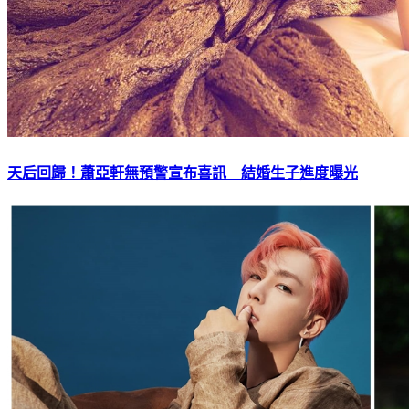
天后回歸！蕭亞軒無預警宣布喜訊 結婚生子進度曝光