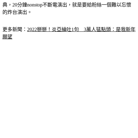
典，20分鐘nonstop不斷電演出，就是要給粉絲一個難以忘懷
的炸台演出。
更多新聞：
2022掰掰！炎亞綸吐1句　3萬人猛點頭：是我新年
願望