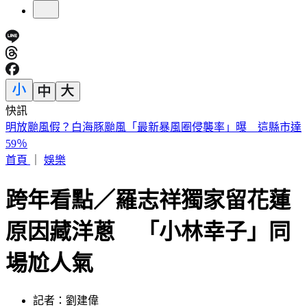
快訊
毒油風波究責？傳石崇良、姜至剛請辭 綠：做這種解讀很合
理
首頁
｜
娛樂
跨年看點／羅志祥獨家留花蓮
原因藏洋蔥 「小林幸子」同
場尬人氣
記者：劉建偉