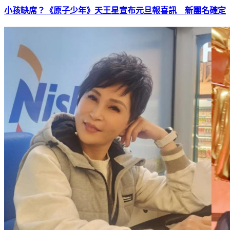
小孩缺席？《原子少年》天王星宣布元旦報喜訊 新團名確定