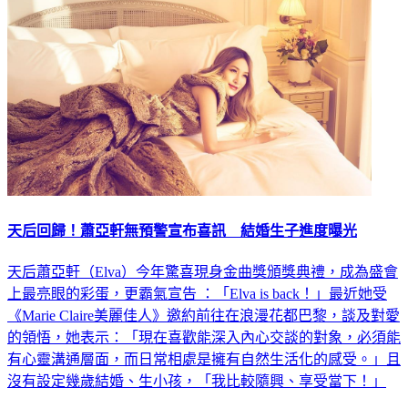
天后回歸！蕭亞軒無預警宣布喜訊 結婚生子進度曝光
天后蕭亞軒（Elva）今年驚喜現身金曲獎頒獎典禮，成為盛會
上最亮眼的彩蛋，更霸氣宣告 ：「Elva is back！」最近她受
《Marie Claire美麗佳人》邀約前往在浪漫花都巴黎，談及對愛
的領悟，她表示：「現在喜歡能深入內心交談的對象，必須能
有心靈溝通層面，而日常相處是擁有自然生活化的感受。」且
沒有設定幾歲結婚、生小孩，「我比較隨興、享受當下！」