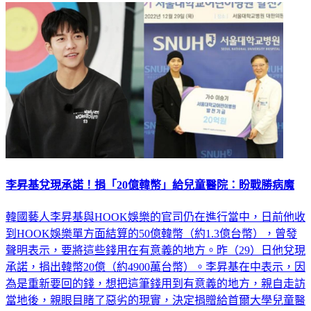
李昇基兌現承諾！捐「20億韓幣」給兒童醫院：盼戰勝病魔
韓國藝人李昇基與HOOK娛樂的官司仍在進行當中，日前他收
到HOOK娛樂單方面結算的50億韓幣（約1.3億台幣），曾發
聲明表示，要將這些錢用在有意義的地方。昨（29）日他兌現
承諾，捐出韓幣20億（約4900萬台幣）。李昇基在中表示，因
為是重新要回的錢，想把這筆錢用到有意義的地方，親自走訪
當地後，親眼目睹了惡劣的現實，決定捐贈給首爾大學兒童醫