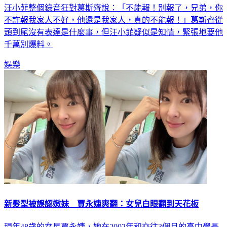
汪小菲整個錄音狂對葛斯齊說：「不能報！別報了，兄弟，你
不許報我家人不好，他還是我家人，真的不能報！」葛斯齊從
頭到尾沒有表達是什麼事，但汪小菲疑似是知情，緊張地要他
千萬別爆料。
娛樂
新髮型被誤認嫩妹 賈永婕爽翻：女兒白眼翻到天花板
現年48歲的女星賈永婕，她在2002年和交往3個月的高中學長