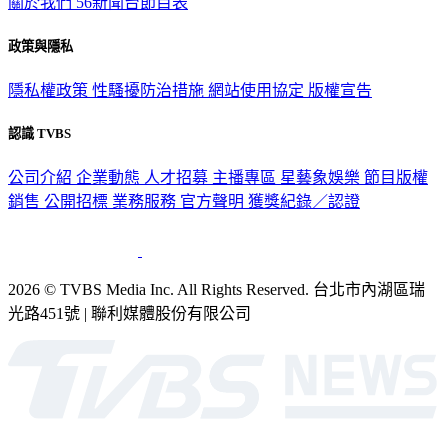
關於我們
56新聞台節目表
政策與隱私
隱私權政策
性騷擾防治措施
網站使用協定
版權宣告
認識 TVBS
公司介紹
企業動態
人才招募
主播專區
星藝象娛樂
節目版權
銷售
公開招標
業務服務
官方聲明
獲獎紀錄／認證
2026 © TVBS Media Inc. All Rights Reserved. 台北市內湖區瑞
光路451號 | 聯利媒體股份有限公司