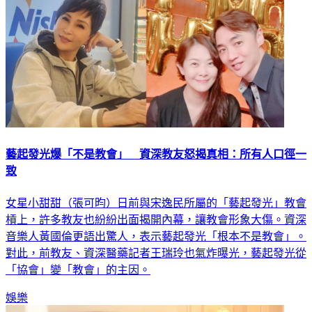
藝起發光爆「不是教會」 資深教友怒揭真相：所有人口徑一
致
女星小甜甜（張可昀）日前與宋逸民所屬的「藝起發光」教會
槓上，許多教友也紛紛出面揭開內幕，讓教會形象大傷。資深
音樂人黃國倫更語出驚人，表示藝起發光「根本不是教會」。
對此，前教友、資深醫藥記者王瑞玲也氣炸曝光，藝起發光從
「協會」變「教會」的主因。
娛樂