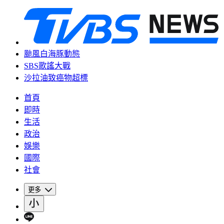
颱風白海豚動態
SBS歌謠大戰
沙拉油致癌物超標
首頁
即時
生活
政治
娛樂
國際
社會
更多