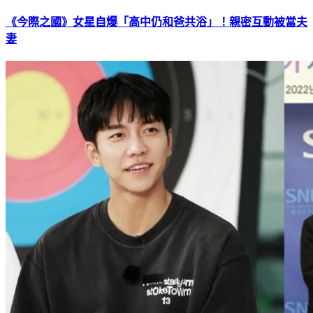
《今際之國》女星自爆「高中仍和爸共浴」！親密互動被當夫
妻