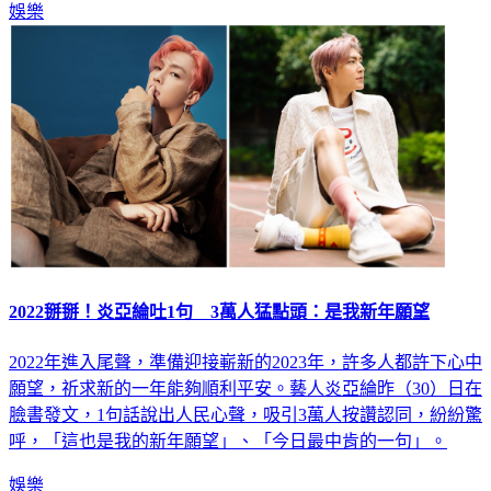
娛樂
2022掰掰！炎亞綸吐1句 3萬人猛點頭：是我新年願望
2022年進入尾聲，準備迎接嶄新的2023年，許多人都許下心中
願望，祈求新的一年能夠順利平安。藝人炎亞綸昨（30）日在
臉書發文，1句話說出人民心聲，吸引3萬人按讚認同，紛紛驚
呼，「這也是我的新年願望」、「今日最中肯的一句」。
娛樂