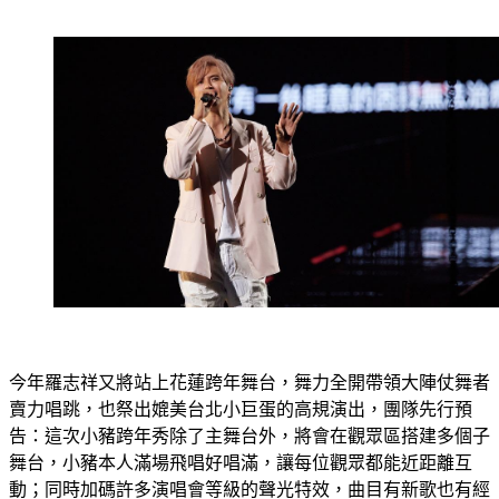
今年羅志祥又將站上花蓮跨年舞台，舞力全開帶領大陣仗舞者
賣力唱跳，也祭出媲美台北小巨蛋的高規演出，團隊先行預
告：這次小豬跨年秀除了主舞台外，將會在觀眾區搭建多個子
舞台，小豬本人滿場飛唱好唱滿，讓每位觀眾都能近距離互
動；同時加碼許多演唱會等級的聲光特效，曲目有新歌也有經