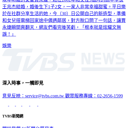
王兆杰結婚，婚後生下1子2女，一家人非常幸福甜蜜。平日樂
於在社群分享生活的她，今（30）日公開自己的新造型，準備
和女兒搭電梯回家途中偶遇鄰居，對方脫口問了一句話，讓賈
永婕瞬間爽翻天，網友們看完後笑虧，「根本就是炫耀文無
誤！」
娛樂
深入時事，一觸即見
意見反映：service@tvbs.com.tw
觀眾服務專線：02-2656-1599
TVBS新聞網