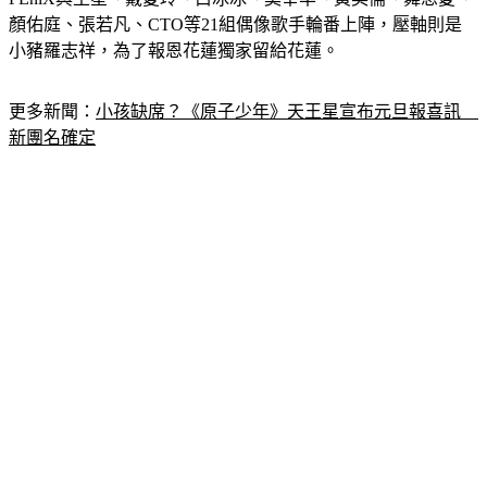
顏佑庭、張若凡、CTO等21組偶像歌手輪番上陣，壓軸則是
小豬羅志祥，為了報恩花蓮獨家留給花蓮。
更多新聞：
小孩缺席？《原子少年》天王星宣布元旦報喜訊　
新團名確定