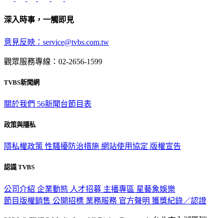
深入時事，一觸即見
意見反映：service@tvbs.com.tw
觀眾服務專線：02-2656-1599
TVBS新聞網
關於我們
56新聞台節目表
政策與隱私
隱私權政策
性騷擾防治措施
網站使用協定
版權宣告
認識 TVBS
公司介紹
企業動態
人才招募
主播專區
星藝象娛樂
節目版權銷售
公開招標
業務服務
官方聲明
獲獎紀錄／認證