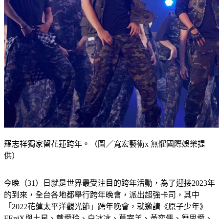
羅志祥獨家留花蓮跨年。（圖／寬宏藝術x 無懼國際娛樂提
供）
今晚（31）日就是世界最受注目的跨年活動，為了迎接2023年
的到來，全台各地都舉行跨年晚會，派出超強卡司，其中
「2022花蓮太平洋觀光節」跨年晚會，就邀請《原子少年》
FEniX與土星、戴愛玲、白冰冰、莫宰羊、黃奕儒、舞思愛、