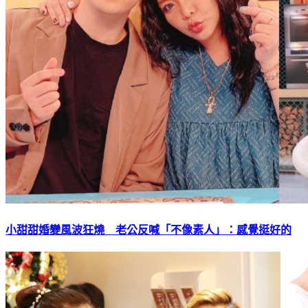
小甜甜婚變風波狂燒 老公反喊「不像素人」：感覺挺好的