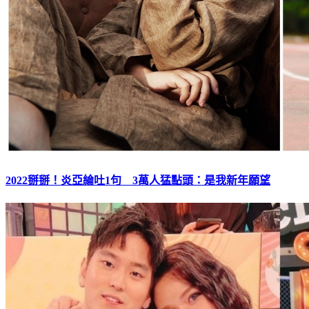
2022掰掰！炎亞綸吐1句 3萬人猛點頭：是我新年願望