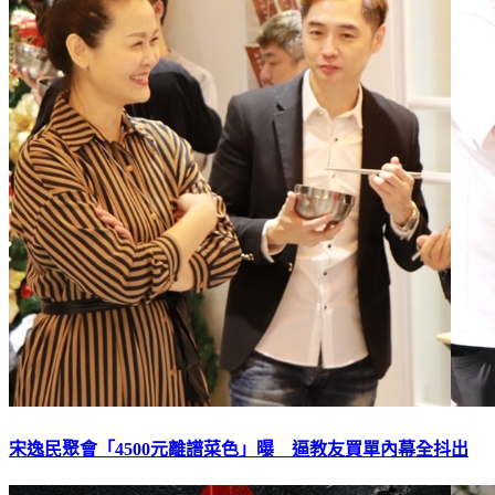
宋逸民聚會「4500元離譜菜色」曝 逼教友買單內幕全抖出