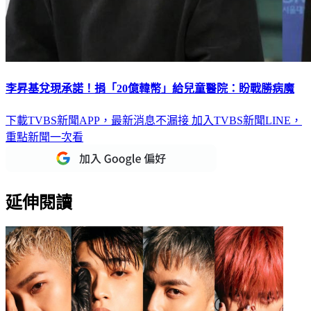
李昇基兌現承諾！捐「20億韓幣」給兒童醫院：盼戰勝病魔
下載TVBS新聞APP，最新消息不漏接
加入TVBS新聞LINE，
重點新聞一次看
延伸閱讀