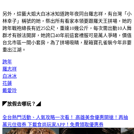
另外，綜藝大姐大白冰冰知道跨年夜同台羅志祥，有台灣「小
林幸子」稱號的她，祭出所有看家本領要跟羅天王拼場，她的
跨年戰袍總長有近25公尺，重達10幾公斤，每次需出動10人舞
群才有辦法開屏，她誇口40年前這套禮服可是萬人爭睹，價值
台北市區一間小套房，為了拼場吸睛，壓箱寶孔雀裝今年非要
重出江湖。
跨年
羅志祥
白冰冰
花蓮
戴愛玲
◤放假去哪玩？◢
全台熱門活動、人氣攻略一次看！
高雄美食優惠開搶！再抽
萬元住宿券
下載食尚玩家APP！免費領取優惠券