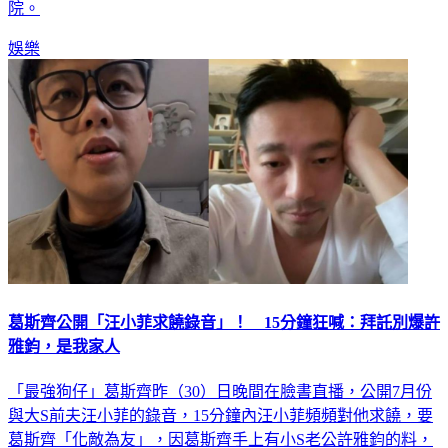
院。
娛樂
葛斯齊公開「汪小菲求饒錄音」！ 15分鐘狂喊：拜託別爆許
雅鈞，是我家人
「最強狗仔」葛斯齊昨（30）日晚間在臉書直播，公開7月份
與大S前夫汪小菲的錄音，15分鐘內汪小菲頻頻對他求饒，要
葛斯齊「化敵為友」，因葛斯齊手上有小S老公許雅鈞的料，