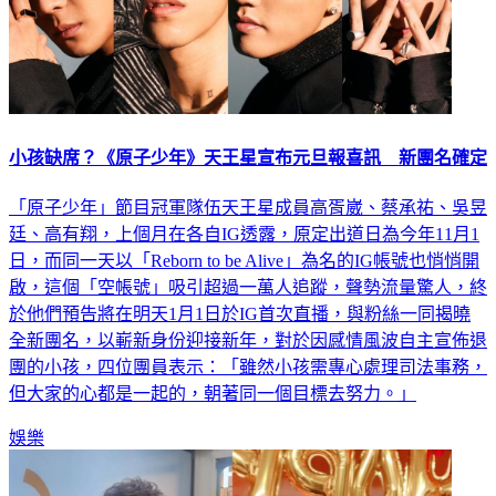
小孩缺席？《原子少年》天王星宣布元旦報喜訊 新團名確定
「原子少年」節目冠軍隊伍天王星成員高胥崴、蔡承祐、吳昱
廷、高有翔，上個月在各自IG透露，原定出道日為今年11月1
日，而同一天以「Reborn to be Alive」為名的IG帳號也悄悄開
啟，這個「空帳號」吸引超過一萬人追蹤，聲勢流量驚人，終
於他們預告將在明天1月1日於IG首次直播，與粉絲一同揭曉
全新團名，以嶄新身份迎接新年，對於因感情風波自主宣佈退
團的小孩，四位團員表示：「雖然小孩需專心處理司法事務，
但大家的心都是一起的，朝著同一個目標去努力。」
娛樂