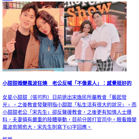
小甜甜婚變風波狂燒 老公反喊「不像素人」：感覺挺好的
女星小甜甜（張可昀）日前退出宋逸民所屬教會「藝起發
光」，之後教會發聲明指小甜甜「私生活有很大的狀況」，而
小甜甜老公「宋先生」卻反聲援教會，之後更有知情人士爆
料，夫妻倆有嚴重的肢體舉動，目前分居打官司中。眼看婚變
風波愈鬧愈大，宋先生則寫下63字回應。