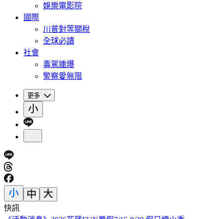
娛樂電影院
國際
川普對等關稅
全球必讀
社會
毒駕連爆
警察愛無限
更多
快訊