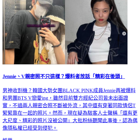
Jennie、V親密照不只這樣？爆料者放話「精彩在後頭」
男神收割機？韓國大勢女團BLACK PINK成員Jennie再被爆料
和男團BTS V 戀愛ing，雖然目前雙方經紀公司皆未出面證
實，不過兩人親密合照不斷被外流，其中還有穿著同款情侶T
緊緊靠在一起的照片。然而，現在疑為駭客人士聲稱「還有更
大尺度、精彩的照片沒被公開」大批粉絲聽聞此事後，認為偶
像隱私權已經受到侵犯。