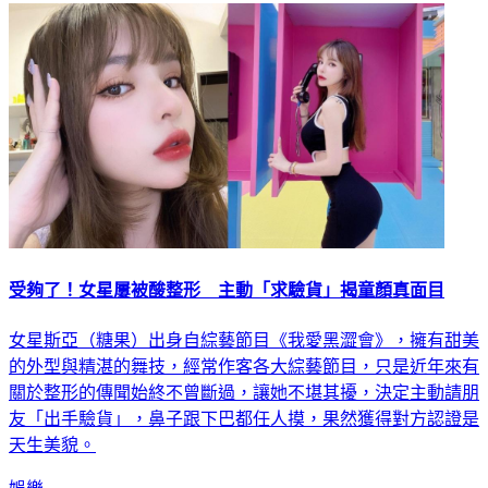
娛樂
受夠了！女星屢被酸整形 主動「求驗貨」揭童顏真面目
女星斯亞（糖果）出身自綜藝節目《我愛黑澀會》，擁有甜美
的外型與精湛的舞技，經常作客各大綜藝節目，只是近年來有
關於整形的傳聞始終不曾斷過，讓她不堪其擾，決定主動請朋
友「出手驗貨」，鼻子跟下巴都任人摸，果然獲得對方認證是
天生美貌。