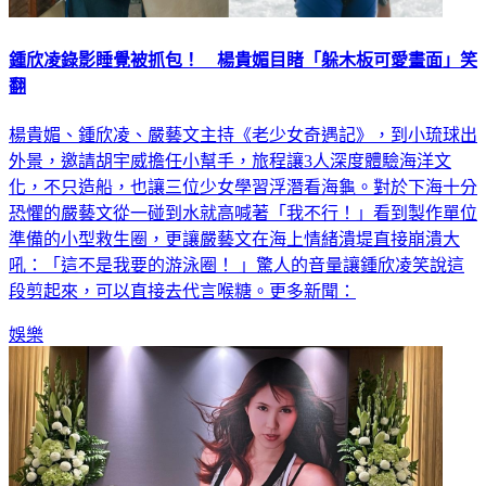
鍾欣凌錄影睡覺被抓包！ 楊貴媚目睹「躲木板可愛畫面」笑
翻
楊貴媚、鍾欣凌、嚴藝文主持《老少女奇遇記》，到小琉球出
外景，邀請胡宇威擔任小幫手，旅程讓3人深度體驗海洋文
化，不只造船，也讓三位少女學習浮潛看海龜。對於下海十分
恐懼的嚴藝文從一碰到水就高喊著「我不行！」看到製作單位
準備的小型救生圈，更讓嚴藝文在海上情緒潰堤直接崩潰大
吼：「這不是我要的游泳圈！ 」驚人的音量讓鍾欣凌笑說這
段剪起來，可以直接去代言喉糖。更多新聞：
娛樂