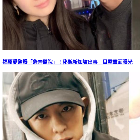
福原愛驚爆「急奔醫院」！秘遊新加坡出事 目擊畫面曝光