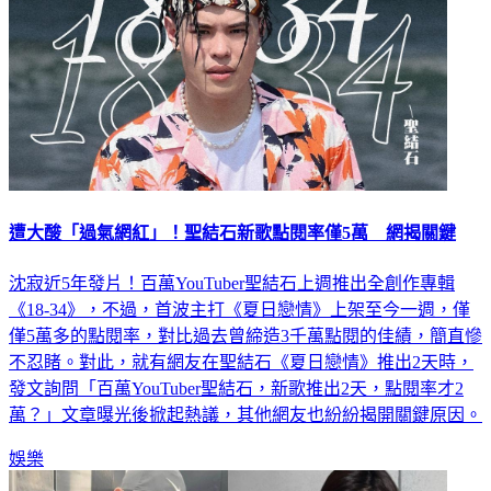
遭大酸「過氣網紅」！聖結石新歌點閱率僅5萬 網揭關鍵
沈寂近5年發片！百萬YouTuber聖結石上週推出全創作專輯
《18-34》，不過，首波主打《夏日戀情》上架至今一週，僅
僅5萬多的點閱率，對比過去曾締造3千萬點閱的佳績，簡直慘
不忍睹。對此，就有網友在聖結石《夏日戀情》推出2天時，
發文詢問「百萬YouTuber聖結石，新歌推出2天，點閱率才2
萬？」文章曝光後掀起熱議，其他網友也紛紛揭開關鍵原因。
娛樂