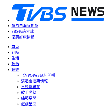
颱風白海豚動態
SBS歌謠大戰
優惠好康情報
首頁
即時
生活
政治
娛樂
《VPOPASIA》開播
演唱會搶票情報
日韓爆米花
歌手動態
綜藝星聞
戲劇星聞