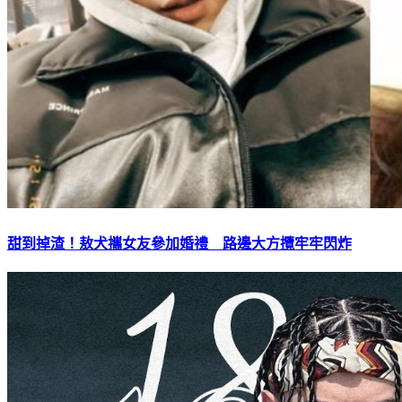
甜到掉渣！敖犬攜女友參加婚禮 路邊大方攬牢牢閃炸