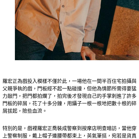
羅宏正為戲投入模樣不僅於此，一場他在一間半百住宅拍攝與
父親爭執的戲，門板經不起一點碰撞，但他為情節所需得要猛
力敲門，把門都拍爛了，拍完後才發現自己的手掌刺進了許多
門板的碎屑，花了十多分鐘，用鑷子一根一根地把數十根的碎
屑拔起，險些血流。
特別的是，戲裡羅宏正喬裝成警察到按摩店明查暗訪，當他穿