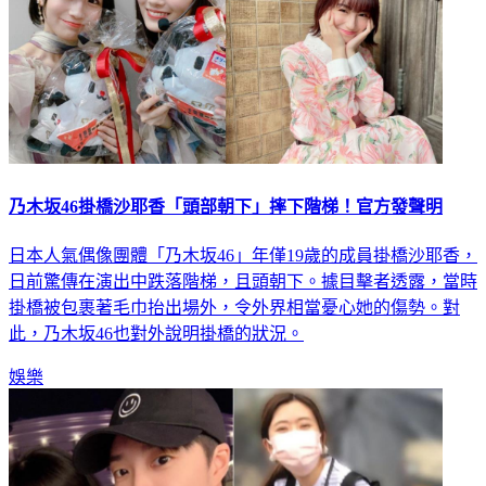
乃木坂46掛橋沙耶香「頭部朝下」摔下階梯！官方發聲明
日本人氣偶像團體「乃木坂46」年僅19歲的成員掛橋沙耶香，
日前驚傳在演出中跌落階梯，且頭朝下。據目擊者透露，當時
掛橋被包裹著毛巾抬出場外，令外界相當憂心她的傷勢。對
此，乃木坂46也對外說明掛橋的狀況。
娛樂