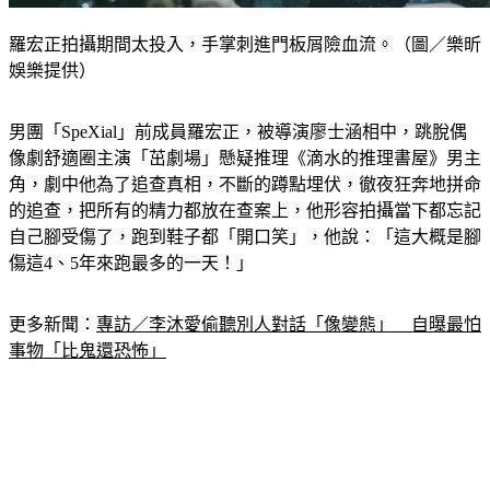
羅宏正拍攝期間太投入，手掌刺進門板屑險血流。（圖／樂昕
娛樂提供）
男團「SpeXial」前成員羅宏正，被導演廖士涵相中，跳脫偶
像劇舒適圈主演「茁劇場」懸疑推理《滴水的推理書屋》男主
角，劇中他為了追查真相，不斷的蹲點埋伏，徹夜狂奔地拼命
的追查，把所有的精力都放在查案上，他形容拍攝當下都忘記
自己腳受傷了，跑到鞋子都「開口笑」，他說：「這大概是腳
傷這4、5年來跑最多的一天！」
更多新聞：
專訪／李沐愛偷聽別人對話「像變態」　自曝最怕
事物「比鬼還恐怖」