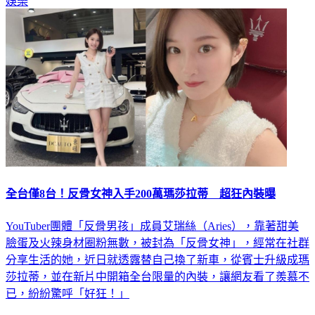
娛樂
全台僅8台！反骨女神入手200萬瑪莎拉蒂 超狂內裝曝
YouTuber團體「反骨男孩」成員艾瑞絲（Aries），靠著甜美
臉蛋及火辣身材圈粉無數，被封為「反骨女神」，經常在社群
分享生活的她，近日就透露替自己換了新車，從賓士升級成瑪
莎拉蒂，並在新片中開箱全台限量的內裝，讓網友看了羨慕不
已，紛紛驚呼「好狂！」