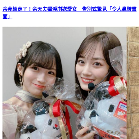
余苑綺走了！余天夫婦淚崩送愛女 告別式驚見「令人鼻酸畫
面」