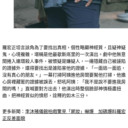
羅宏正坦言該角為了要找出真相，個性略顯神經質，且疑神疑
鬼，心境複雜，堪稱是他最歇斯底里的一次演出。劇中他無意
間捲入連環殺人事件，被懷疑是嫌疑人，一邊隱藏自己被誣陷
的證據外，還得要找出是誰陷害他的證據，「一面逃一面追，
沒有真心的朋友。」一幕打掃阿姨進他房間要幫他打掃，他擔
心房裡藏匿的證據被誤丟，怒吼阿姨：「我不是說不要進我房
間的嗎！」直喊要對方出去！他演出時整個臉部神情極盡扭
曲，把神經質似的憤怒，詮釋的如木三分。
更多新聞：
李沐殯儀館拍戲驚見「屍妝」嚇爆　加碼爆料羅宏
正反差面貌