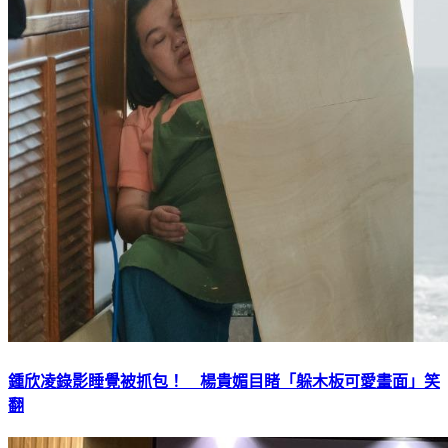
鍾欣凌錄影睡覺被抓包！ 楊貴媚目睹「躲木板可愛畫面」笑
翻