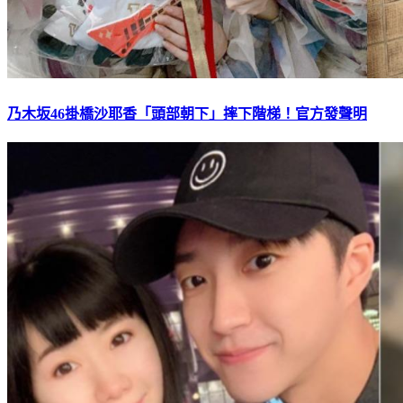
乃木坂46掛橋沙耶香「頭部朝下」摔下階梯！官方發聲明