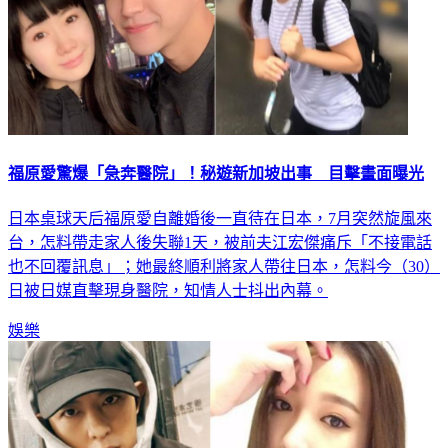
福原愛驚爆「急奔醫院」！秘遊新加坡出事 目擊畫面曝光
日本桌球天后福原愛自離婚後一直待在日本，7月突然旋風來
台，怎料帶走家人後失聯1天，被前夫江宏傑痛斥「不接電話
也不回覆訊息」；她最終順利將家人帶往日本，怎料今（30）
日被日媒直擊現身醫院，知情人士抖出內幕。
娛樂