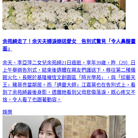
余苑綺走了！余天夫婦淚崩送愛女 告別式驚見「令人鼻酸畫
面」
余天、李亞萍二女兒余苑綺21日癌逝，享年39歲，昨（29）日
上午舉辧告別式，結束後遺體在親友們護送下，移往第二殯儀
館火化，長眠於基隆擁恆文創園區「時光學苑」，與「綜藝天
王」豬哥亮當鄰居。而「通靈大師」江嘉葉也在告別式上，看
到了余苑綺最後身影，透露她看到父母悲傷落淚，既心疼又不
捨，令人看了也跟著動容。
娛樂