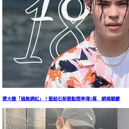
遭大酸「過氣網紅」！聖結石新歌點閱率僅5萬 網揭關鍵