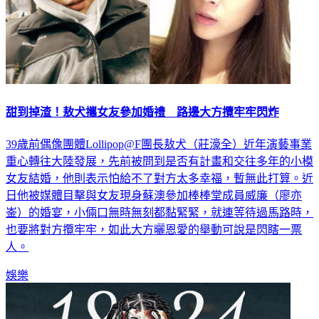
甜到掉渣！敖犬攜女友參加婚禮 路邊大方攬牢牢閃炸
39歲前偶像團體Lollipop@F團長敖犬（莊濠全）近年演藝事業
重心轉往大陸發展，先前被問到是否有計畫和交往多年的小模
女友結婚，他則表示怕給不了對方太多幸福，暫無此打算。近
日他被媒體目擊與女友現身蘇澳參加棒棒堂成員威廉（廖亦
崟）的婚宴，小倆口無時無刻都黏緊緊，就連等待過馬路時，
也要將對方攬牢牢，如此大方曬恩愛的舉動可說是閃瞎一票
人。
娛樂