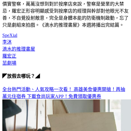
上警察制服，戴上帽子連腰帶都束上，英氣筆挺，宛若是貨真
價實警察，萬萬沒想到對於按摩店來說，警察是營業的大禁
忌，羅宏正形容明顯感受到按摩店的經理與幹部對他眼光不友
善，不自覺投射敵意，完全是身體本能的防衛機制啟動，忘了
只是劇組來拍戲。《滴水的推理書屋》本週將播出完結篇。
SpeXial
李沐
滴水的推理書屋
羅宏正
茁劇場
◤放假去哪玩？◢
全台熱門活動、人氣攻略一次看！
高雄美食優惠開搶！再抽
萬元住宿券
下載食尚玩家APP！免費領取優惠券