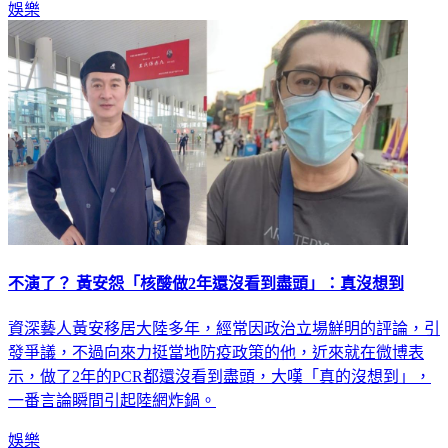
娛樂
不演了？ 黃安怨「核酸做2年還沒看到盡頭」：真沒想到
資深藝人黃安移居大陸多年，經常因政治立場鮮明的評論，引
發爭議，不過向來力挺當地防疫政策的他，近來就在微博表
示，做了2年的PCR都還沒看到盡頭，大嘆「真的沒想到」，
一番言論瞬間引起陸網炸鍋。