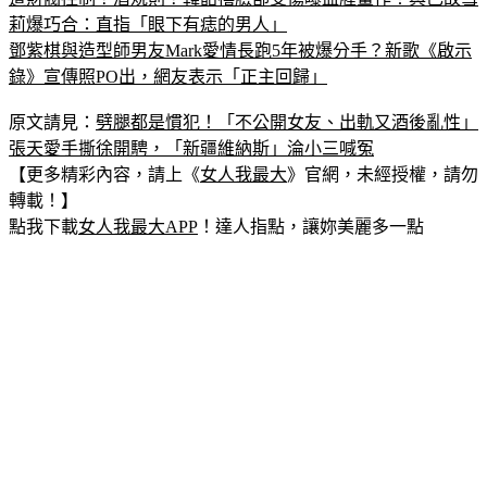
莉爆巧合：直指「眼下有痣的男人」
鄧紫棋與造型師男友Mark愛情長跑5年被爆分手？新歌《啟示
錄》宣傳照PO出，網友表示「正主回歸」
原文請見：
劈腿都是慣犯！「不公開女友、出軌又酒後亂性」
張天愛手撕徐開騁，「新疆維納斯」淪小三喊冤
【更多精彩內容，請上《
女人我最大
》官網，未經授權，請勿
轉載！】
點我下載
女人我最大APP
！達人指點，讓妳美麗多一點