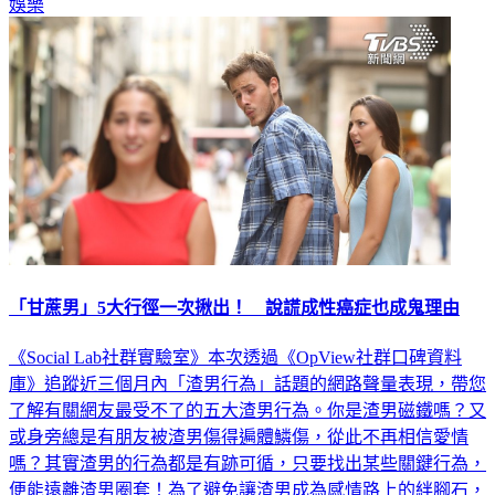
娛樂
「甘蔗男」5大行徑一次揪出！ 說謊成性癌症也成鬼理由
《Social Lab社群實驗室》本次透過《OpView社群口碑資料
庫》追蹤近三個月內「渣男行為」話題的網路聲量表現，帶您
了解有關網友最受不了的五大渣男行為。你是渣男磁鐵嗎？又
或身旁總是有朋友被渣男傷得遍體鱗傷，從此不再相信愛情
嗎？其實渣男的行為都是有跡可循，只要找出某些關鍵行為，
便能遠離渣男圈套！為了避免讓渣男成為感情路上的絆腳石，