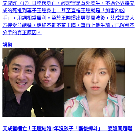
艾成昨（17）日墜樓身亡，經證實是意外發生，不過外界將艾
成的死推到妻子王瞳身上，甚至直指王瞳就是「加害的凶
手」，用詞相當犀利。至於王瞳爆出劈腿風波後，艾成還是大
方接受並結婚，始終不離不棄王瞳，事實上他生前早已解釋不
分手的真正原因。
娛樂
艾成墜樓亡！王瞳結婚2年沒孩子「斷後捧斗」 婆媳問題曝