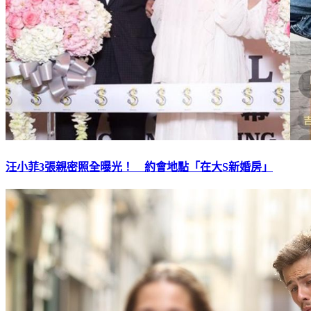
汪小菲3張親密照全曝光！ 約會地點「在大S新婚房」