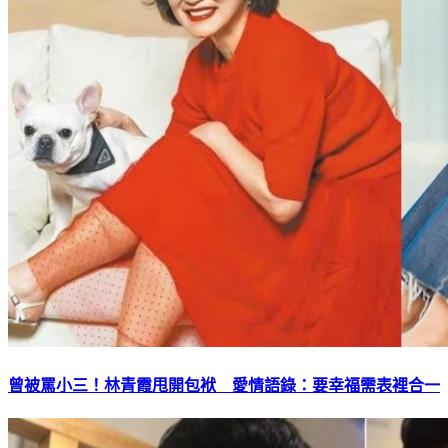
曾被罵小三！林青霞甩開包袱 愛情語錄：要幸福需表裡合一