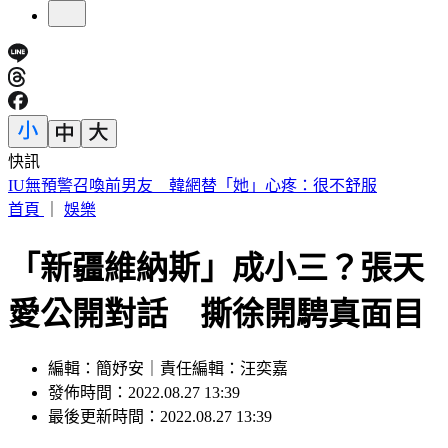
快訊
中國出入境新規將上路 陸委會曝「這類人」最危險
首頁
｜
娛樂
「新疆維納斯」成小三？張天
愛公開對話 撕徐開騁真面目
編輯：簡妤安｜責任編輯：汪奕嘉
發佈時間：2022.08.27 13:39
最後更新時間：2022.08.27 13:39