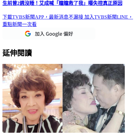
生前曾2週沒睡！艾成喊「瞳瞳救了我」曝失控真正原因
下載TVBS新聞APP，最新消息不漏接
加入TVBS新聞LINE，
重點新聞一次看
延伸閱讀