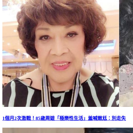
1個月2次激戰！85歲周遊「極樂性生活」羞喊嫩尪：別走失