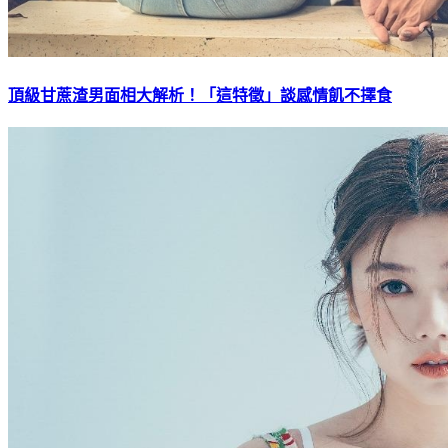
頂級甘蔗渣男面相大解析！「這特徵」談感情飢不擇食