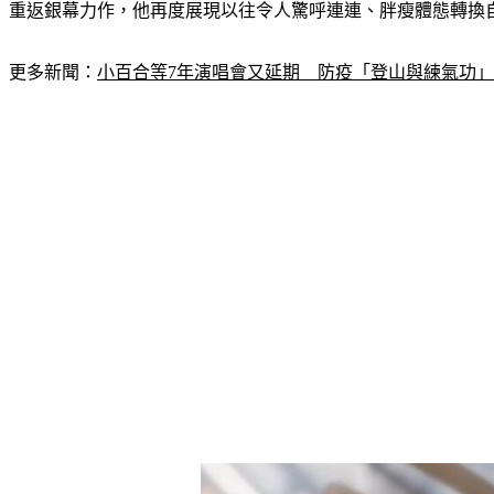
重返銀幕力作，他再度展現以往令人驚呼連連、胖瘦體態轉換
更多新聞：
小百合等7年演唱會又延期　防疫「登山與練氣功