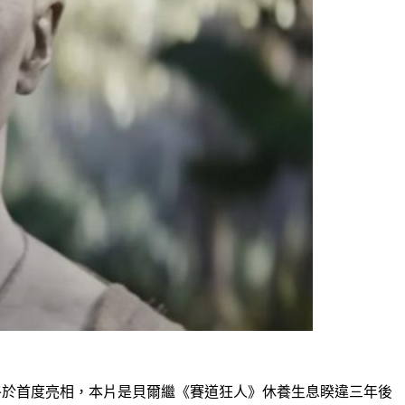
造型終於首度亮相，本片是貝爾繼《賽道狂人》休養生息睽違三年後