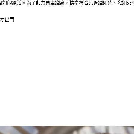
自如的絕活。為了此角再度瘦身，精準符合其骨瘦如柴、宛如死
」才出門