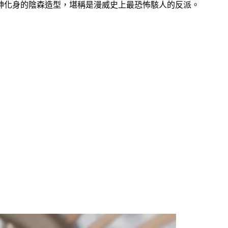
神化身的陰森造型，堪稱是漫威史上最恐怖駭人的反派。