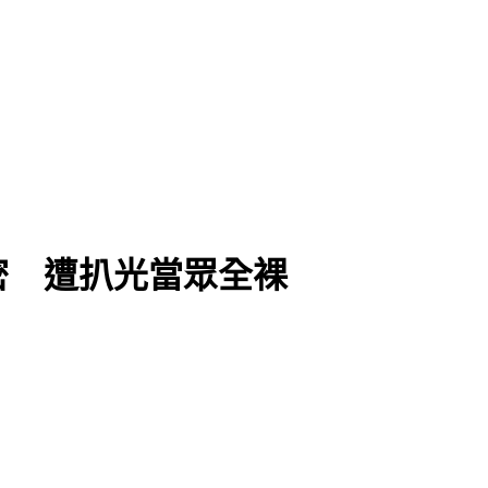
密 遭扒光當眾全裸