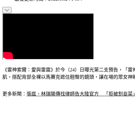
《雷神索爾：愛與雷霆》於今（24）日曝光第二支預告，「雷神」
肌，搭配背部全裸以馬賽克遮住翹臀的鏡頭，讓在場的眾女神
更多新聞：
張庭、林瑞陽傳找律師告大陸官方　「拒被割韭菜」