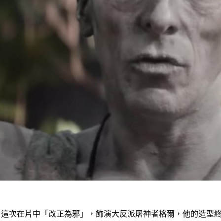
Bale），這次在片中「改正為邪」，飾演大反派屠神者格爾，他的