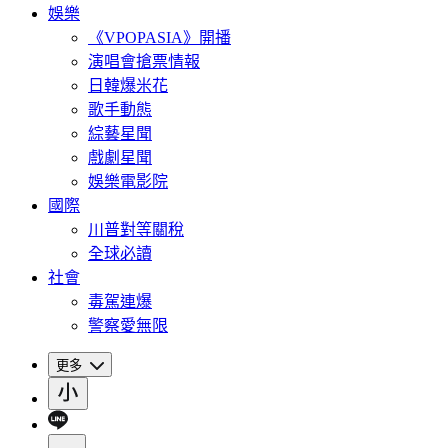
娛樂
《VPOPASIA》開播
演唱會搶票情報
日韓爆米花
歌手動態
綜藝星聞
戲劇星聞
娛樂電影院
國際
川普對等關稅
全球必讀
社會
毒駕連爆
警察愛無限
更多