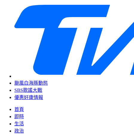
颱風白海豚動態
SBS歌謠大戰
優惠好康情報
首頁
即時
生活
政治