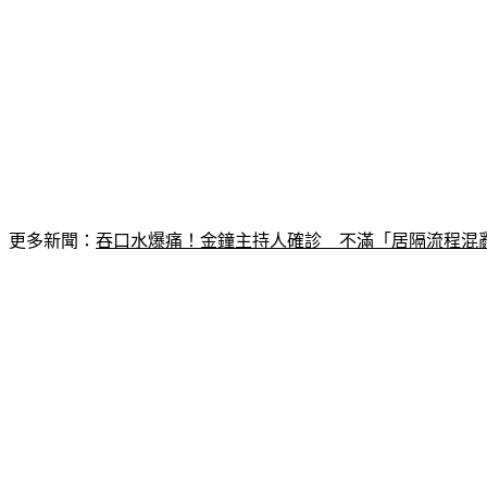
更多新聞：
吞口水爆痛！金鐘主持人確診　不滿「居隔流程混