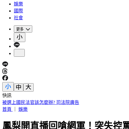
娛樂
國際
社會
更多
快訊
被選上國民法官該怎麼辦? 司法院廣告
首頁
｜
娛樂
鳳梨開直播回嗆網軍！突失控