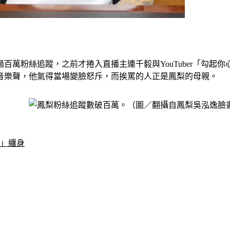
百萬粉絲追蹤，之前才捲入直播主連千毅與YouTuber「勾起
音樂聲，他氣得當場變臉怒斥，而挨罵的人正是鳳梨的母親。
症」纏身