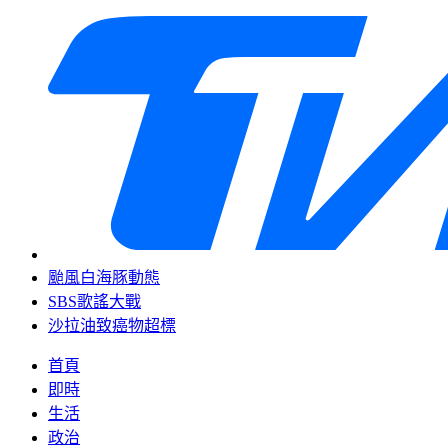
颱風白海豚動態
SBS歌謠大戰
沙拉油致癌物超標
首頁
即時
生活
政治