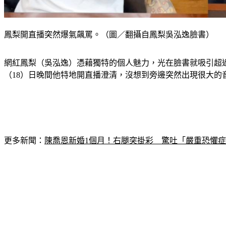
鳳梨開直播突然爆氣飆罵。（圖／翻攝自鳳梨吳泓逸臉書）
網紅鳳梨（吳泓逸）憑藉獨特的個人魅力，光在臉書就吸引超過
（18）日晚間他特地開直播澄清，沒想到旁邊突然出現很大的
更多新聞：
陳喬恩新婚1個月！右腿突掛彩　驚吐「嚴重恐懼