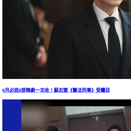
6月必追8部韓劇一次收！蘇志燮《醫法刑事》受矚目