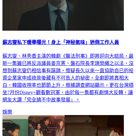
蘇志燮私下暖舉曝光！身上「神秘氣味」迷倒工作人員
蘇志燮、林秀香主演的韓劇《醫法刑事》即將迎向大結局，最
新一集雖已將反派議員姜京憲、盤石院長李璟榮繩之以法，沒
想到蘇志燮仍相信事有蹊蹺，懷疑長久以來一直協助自已的投
資企業家申成祿背後藏有不可告人的祕密。全劇即將真相大
白，韓國收視率也節節上升，根據調查網站顯示，更在台灣穩
坐7月份Disney+觀看數冠軍，由於每一集都有劇情大反轉，讓
網友大讚「完全猜不中故事發展」。
娛樂