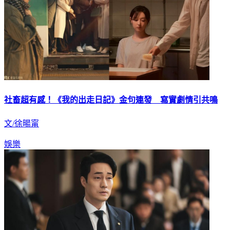
社畜超有感！《我的出走日記》金句連發 寫實劇情引共鳴
文/徐暘甯
娛樂