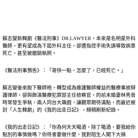
蘇志燮新韓劇《醫法刑事》DR.LAWYER，本來是名明星外科
醫師，更有望成為下屆外科主任，卻遭指控手術失誤導致病患
死亡，甚至被撤銷執照。
《醫法刑事預告》：「哥快一點，怎麼了，已經死亡。」
蘇志燮後來脫下醫師袍，轉型成為維護醫師權益的醫療事故辯
護律師，卻與飾演醫療犯罪部主任檢察官，的前未婚妻林秀音
時常發生爭執，兩人同台大飆戲，讓觀眾期待滿點，而最近被
封「人生韓劇」的《我的出走日記》，頻頻刷新紀錄。
《我的出走日記》：「你為何天天喝酒，除了喝酒，要我給你
點別的事情做嗎？你待會要做什麼，我對陌生人闖下大禍
了。」