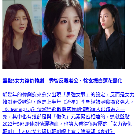
盤點5女力復仇韓劇 秀智反殺老公、徐玄振白蓮花黑化
近幾年的韓劇愈來愈少出現「男強女弱」的設定，反而是女力
韓劇更受歡迎，像是上半年《流星》李聖經飾演職場女強人，
《Cleaning Up》清潔婦竊取機密等劇情都讓人眼睛為之一
亮，其中也有幾部是與「復仇」元素緊密相連的，這就盤點
2022年5部即使劇情灑狗血，也讓人看得很解壓的「女力復仇
韓劇」！2022女力復仇韓劇線上看：徐睿知《夏娃》
娛樂