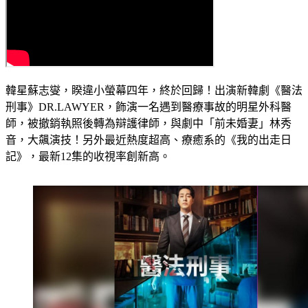
韓星蘇志燮，睽違小螢幕四年，終於回歸！出演新韓劇《醫法
刑事》DR.LAWYER，飾演一名遇到醫療事故的明星外科醫
師，被撤銷執照後轉為辯護律師，與劇中「前未婚妻」林秀
音，大飆演技！另外最近熱度超高、療癒系的《我的出走日
記》，最新12集的收視率創新高。