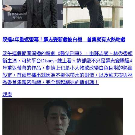
睽違4年重返螢幕！蘇志燮新戲披白袍 首集就有火熱吻戲
端午連假期間開播的韓劇《醫法刑事》，由蘇志燮、林秀香領
銜主演，可於平台Disney+線上看。這部戲不只是蘇志燮睽違4
年重返螢幕的作品，劇情上也是小人物欲改變白色巨塔的熱血
設定，首兩集播出就因為不拖泥帶水的劇情，以及蘇志燮與林
秀香首集親密吻戲，完全燃起劇迷的追劇魂！
娛樂