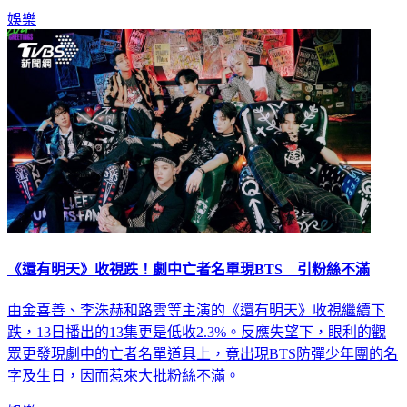
《還有明天》收視跌！劇中亡者名單現BTS 引粉絲不滿
由金喜善、李洙赫和路雲等主演的《還有明天》收視繼續下
跌，13日播出的13集更是低收2.3%。反應失望下，眼利的觀
眾更發現劇中的亡者名單道具上，竟出現BTS防彈少年團的名
字及生日，因而惹來大批粉絲不滿。
娛樂