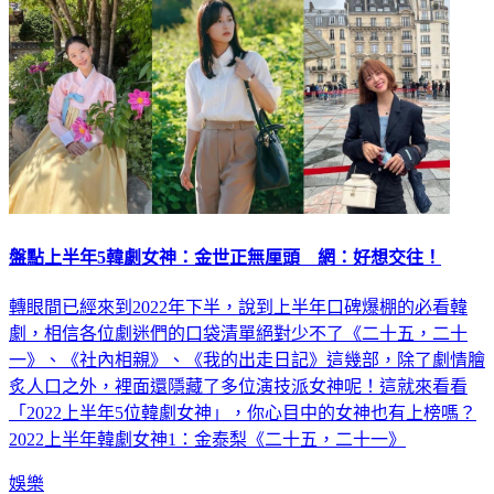
盤點上半年5韓劇女神：金世正無厘頭 網：好想交往！
轉眼間已經來到2022年下半，說到上半年口碑爆棚的必看韓
劇，相信各位劇迷們的口袋清單絕對少不了《二十五，二十
一》、《社內相親》、《我的出走日記》這幾部，除了劇情膾
炙人口之外，裡面還隱藏了多位演技派女神呢！這就來看看
「2022上半年5位韓劇女神」，你心目中的女神也有上榜嗎？
2022上半年韓劇女神1：金泰梨《二十五，二十一》
娛樂