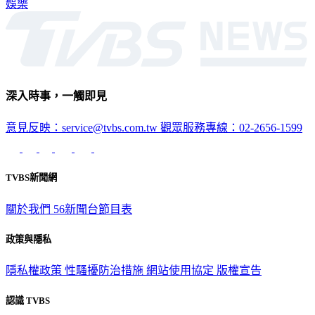
深入時事，一觸即見
意見反映：service@tvbs.com.tw
觀眾服務專線：02-2656-1599
TVBS新聞網
關於我們
56新聞台節目表
政策與隱私
隱私權政策
性騷擾防治措施
網站使用協定
版權宣告
認識 TVBS
公司介紹
企業動態
人才招募
主播專區
星藝象娛樂
節目版權