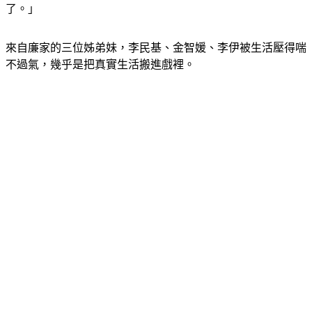
來自廉家的三位姊弟妹，李民基、金智媛、李伊被生活壓得喘
不過氣，幾乎是把真實生活搬進戲裡。
《我的出走日記》：「我想填補你的內心，光靠愛是不行的，