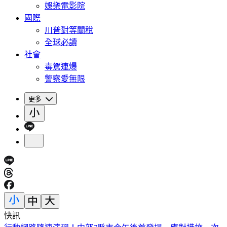
娛樂電影院
國際
川普對等關稅
全球必讀
社會
毒駕連爆
警察愛無限
更多
快訊