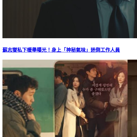
蘇志燮私下暖舉曝光！身上「神秘氣味」迷倒工作人員