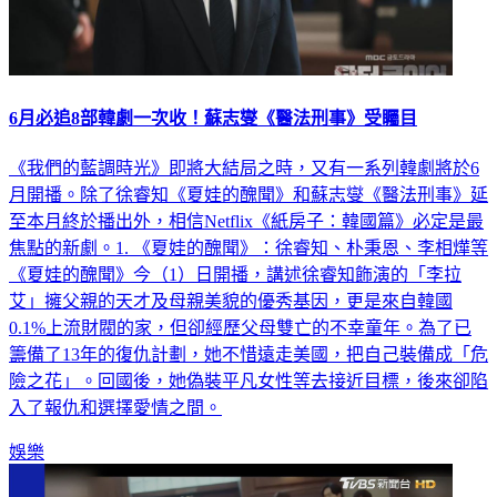
6月必追8部韓劇一次收！蘇志燮《醫法刑事》受矚目
《我們的藍調時光》即將大結局之時，又有一系列韓劇將於6
月開播。除了徐睿知《夏娃的醜聞》和蘇志燮《醫法刑事》延
至本月終於播出外，相信Netflix《紙房子：韓國篇》必定是最
焦點的新劇。1. 《夏娃的醜聞》：徐睿知、朴秉恩、李相燁等
《夏娃的醜聞》今（1）日開播，講述徐睿知飾演的「李拉
艾」擁父親的天才及母親美貌的優秀基因，更是來自韓國
0.1%上流財閥的家，但卻經歷父母雙亡的不幸童年。為了已
籌備了13年的復仇計劃，她不惜遠走美國，把自己裝備成「危
險之花」。回國後，她偽裝平凡女性等去接近目標，後來卻陷
入了報仇和選擇愛情之間。
娛樂