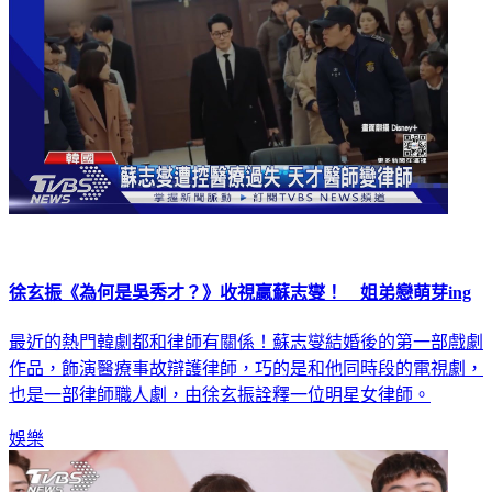
徐玄振《為何是吳秀才？》收視贏蘇志燮！ 姐弟戀萌芽ing
最近的熱門韓劇都和律師有關係！蘇志燮結婚後的第一部戲劇
作品，飾演醫療事故辯護律師，巧的是和他同時段的電視劇，
也是一部律師職人劇，由徐玄振詮釋一位明星女律師。
娛樂