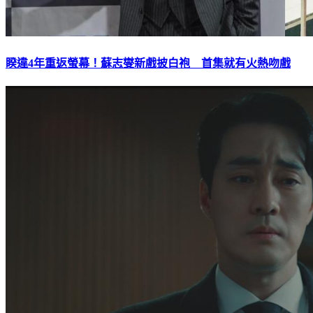
睽違4年重返螢幕！蘇志燮新戲披白袍 首集就有火熱吻戲