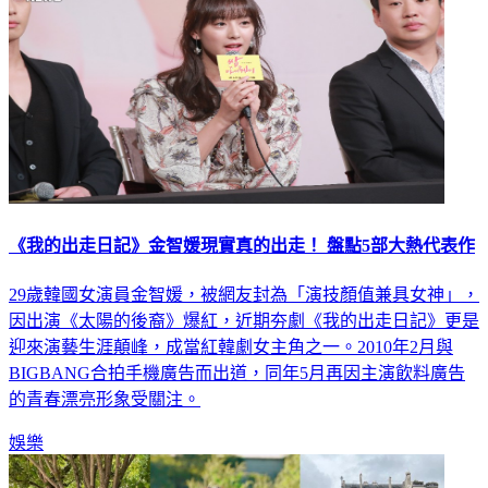
《我的出走日記》金智媛現實真的出走！ 盤點5部大熱代表作
29歲韓國女演員金智媛，被網友封為「演技顏值兼具女神」，
因出演《太陽的後裔》爆紅，近期夯劇《我的出走日記》更是
迎來演藝生涯顛峰，成當紅韓劇女主角之一。2010年2月與
BIGBANG合拍手機廣告而出道，同年5月再因主演飲料廣告
的青春漂亮形象受關注。
娛樂