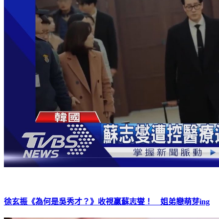
徐玄振《為何是吳秀才？》收視贏蘇志燮！ 姐弟戀萌芽ing