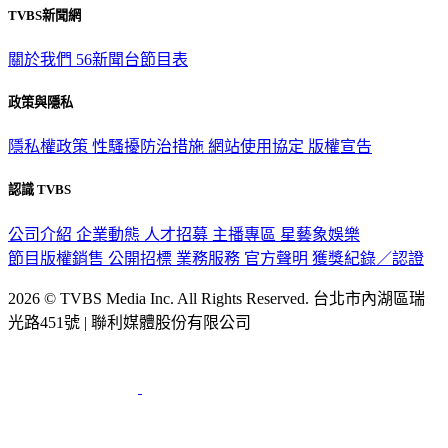
關於我們
56新聞台節目表
政策與隱私
隱私權政策
性騷擾防治措施
網站使用協定
版權宣告
認識 TVBS
公司介紹
企業動態
人才招募
主播專區
星藝象娛樂
節目版權銷售
公開招標
業務服務
官方聲明
獲獎紀錄／認證
2026 © TVBS Media Inc. All Rights Reserved. 台北市內湖區瑞
光路451號 | 聯利媒體股份有限公司