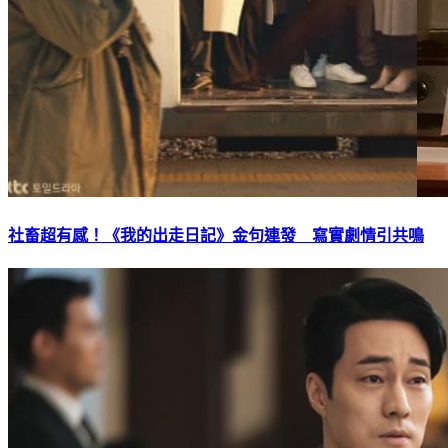
社畜超有感！《我的出走日記》金句連發 寫實劇情引共鳴