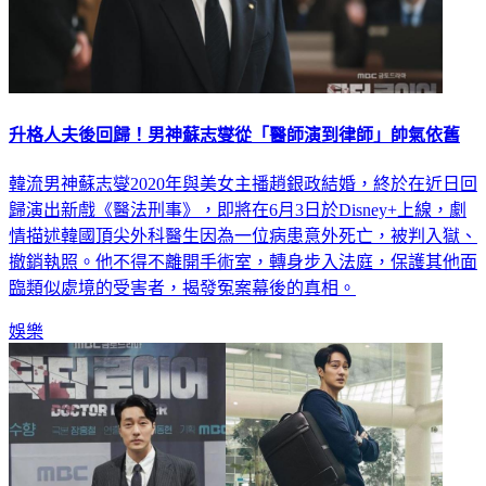
升格人夫後回歸！男神蘇志燮從「醫師演到律師」帥氣依舊
韓流男神蘇志燮2020年與美女主播趙銀政結婚，終於在近日回
歸演出新戲《醫法刑事》，即將在6月3日於Disney+上線，劇
情描述韓國頂尖外科醫生因為一位病患意外死亡，被判入獄、
撤銷執照。他不得不離開手術室，轉身步入法庭，保護其他面
臨類似處境的受害者，揭發冤案幕後的真相。
娛樂