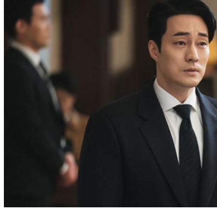
升格人夫後回歸！男神蘇志燮從「醫師演到律師」帥氣依舊