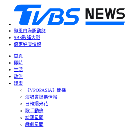
颱風白海豚動態
SBS歌謠大戰
優惠好康情報
首頁
即時
生活
政治
娛樂
《VPOPASIA》開播
演唱會搶票情報
日韓爆米花
歌手動態
綜藝星聞
戲劇星聞