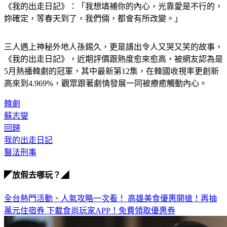
妳確定，等春天到了，我們倆，都會有所改變。」
三人遇上神秘外地人孫錫久，更是譜出令人又哭又笑的故事，
《我的出走日記》，近期評價跟熱度愈來愈高，被網友認為是
5月熱播韓劇的冠軍，其中最新第12集，在韓國收視率更創新
高來到4.969%，觀眾跟著劇情發展一同被療癒觸動內心。
韓劇
蘇志燮
回歸
我的出走日記
醫法刑事
◤放假去哪玩？◢
全台熱門活動、人氣攻略一次看！
高雄美食優惠開搶！再抽
萬元住宿券
下載食尚玩家APP！免費領取優惠券