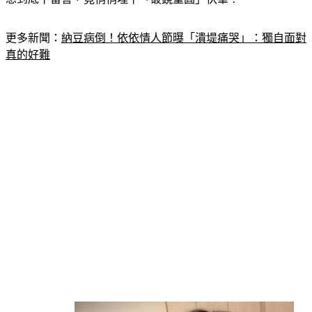
更多新聞：
納豆病倒！依依情人節曝「潰堤痛哭」：獨自面對
真的好難