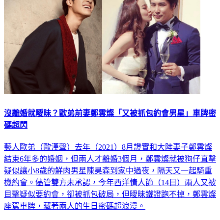
沒離婚就曖昧？歐弟前妻鄭雲燦「又被抓包約會男星」車牌密
碼超閃
藝人歐弟（歐漢聲）去年（2021）8月證實和大陸妻子鄭雲燦
結束6年多的婚姻，但兩人才離婚3個月，鄭雲燦就被狗仔直擊
疑似讓小8歲的鮮肉男星陳昊森到家中過夜，隔天又一起騎重
機約會。儘管雙方未承認，今年西洋情人節（14日）兩人又被
目擊疑似要約會，卻被抓包破局，但曖昧鐵證跑不掉，鄭雲燦
座駕車牌，藏著兩人的生日密碼超浪漫。