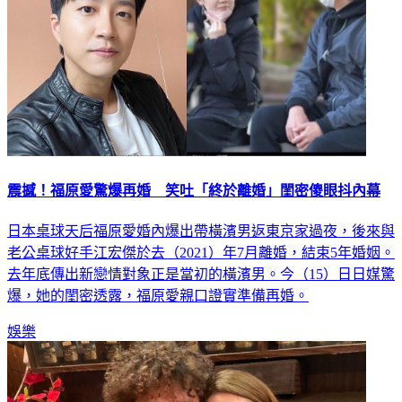
震撼！福原愛驚爆再婚 笑吐「終於離婚」閨密傻眼抖內幕
日本桌球天后福原愛婚內爆出帶橫濱男返東京家過夜，後來與
老公桌球好手江宏傑於去（2021）年7月離婚，結束5年婚姻。
去年底傳出新戀情對象正是當初的橫濱男。今（15）日日媒驚
爆，她的閨密透露，福原愛親口證實準備再婚。
娛樂