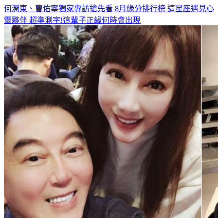
何潤東、曹佑寧獨家專訪搶先看
8月緣分排行榜 這星座遇見心
靈夥伴
超準測字!這輩子正緣何時會出現