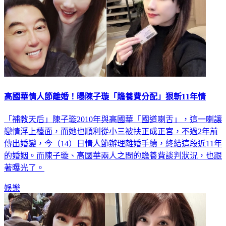
高國華情人節離婚！曝陳子璇「贍養費分配」狠斬11年情
「補教天后」陳子璇2010年與高國華「國道喇舌」，這一喇讓
戀情浮上檯面，而她也順利從小三被扶正成正宮，不過2年前
傳出婚變，今（14）日情人節辦理離婚手續，終結這段近11年
的婚姻。而陳子璇、高國華兩人之間的贍養費談判狀況，也跟
著曝光了。
娛樂