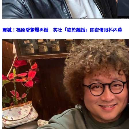
震撼！福原愛驚爆再婚 笑吐「終於離婚」閨密傻眼抖內幕