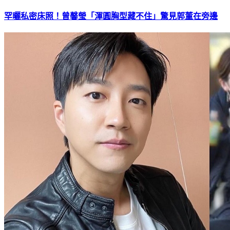
罕曬私密床照！曾馨瑩「渾圓胸型藏不住」驚見郭董在旁邊