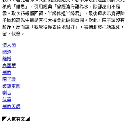
稹的「離思」，引用經典「曾經滄海難為水，除卻巫山不是
雲。取次花叢懶回顧，半緣修道半緣君」，最後還表示覺得陳
子璇和高先生還是有很大機會能破鏡重圓。對此，陳子璇沒有
駁斥，反而說「我覺得你表達地很好」，被揣測沒把話說死，
留下伏筆。
情人節
國道
離婚
高國華
補教
陳子璇
破鏡重圓
喇舌
伏筆
補教天后
◤人氣夯文◢