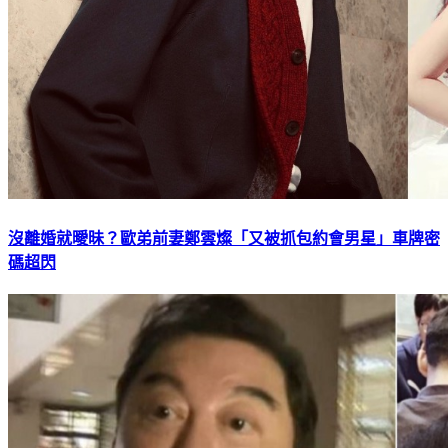
沒離婚就曖昧？歐弟前妻鄭雲燦「又被抓包約會男星」車牌密
碼超閃