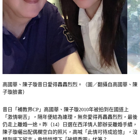
高國華、陳子璇昔日愛得轟轟烈烈。（圖／翻攝自高國華、陳
子璇臉書）
昔日「補教界CP」高國華、陳子璇2010年被拍到在國道上
「激情喇舌」，隔年便結為連理，無奈愛得再轟轟烈烈，最後
仍走上離婚一途。昨（14）日選在西洋情人節辦妥離婚手續，
陳子璇曬出配偶欄空白的照片，高喊「此情可待成追憶」，沒
想到底下留言，竟悄悄埋下「破鏡重圓」伏筆？