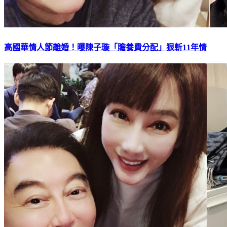
高國華情人節離婚！曝陳子璇「贍養費分配」狠斬11年情