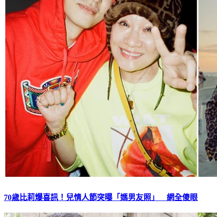
70歲比莉爆喜訊！兒情人節突曝「媽男友照」 網全傻眼