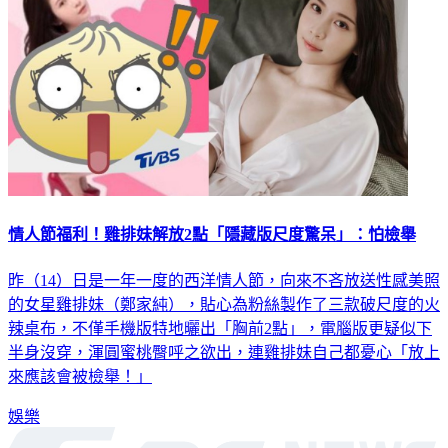
情人節福利！雞排妹解放2點「隱藏版尺度驚呆」：怕檢舉
昨（14）日是一年一度的西洋情人節，向來不吝放送性感美照
的女星雞排妹（鄭家純），貼心為粉絲製作了三款破尺度的火
辣桌布，不僅手機版特地曬出「胸前2點」，電腦版更疑似下
半身沒穿，渾圓蜜桃臀呼之欲出，連雞排妹自己都憂心「放上
來應該會被檢舉！」
娛樂