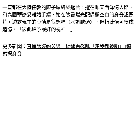
一直都在大陸任教的陳子璇終於返台，選在昨天西洋情人節，
和高國華辦妥離婚手續，她在臉書曝光配偶欄空白的身分證照
片，透露現在的心情是很想唱〈水調歌頭〉，但指此情可待成
追憶，「彼此給予最好的祝福！」
更多新聞：
直播譙爆約Ｘ男！楊繡惠怒吼「連我都被騙」3線
索揭身分