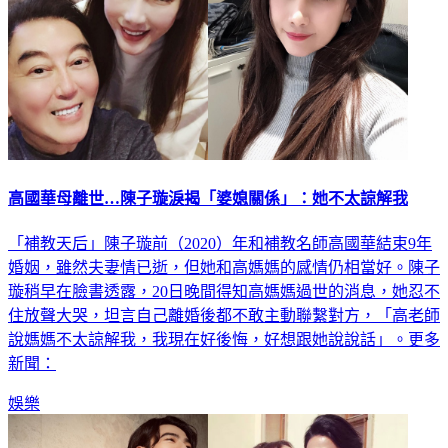
高國華母離世…陳子璇淚揭「婆媳關係」：她不太諒解我
「補教天后」陳子璇前（2020）年和補教名師高國華結束9年
婚姻，雖然夫妻情已逝，但她和高媽媽的感情仍相當好。陳子
璇稍早在臉書透露，20日晚間得知高媽媽過世的消息，她忍不
住放聲大哭，坦言自己離婚後都不敢主動聯繫對方，「高老師
說媽媽不太諒解我，我現在好後悔，好想跟她說說話」。更多
新聞：
娛樂