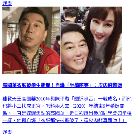
娛樂
高國華衣服被學生撕爛！自爆「坐檯陪笑」：皮肉錢難賺
補教天王高國華2010年與陳子璇「國道喇舌」一戰成名，而他
也將小三扶成正宮，怎料兩人去（2020）年結束9年婚姻關
係。一直是媒體焦點的高國華，近日卻爆出參加同學會如坐檯
一樣，他還自爆「衣服都快被撕破了，這皮肉錢真難賺！」
娛樂