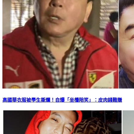
高國華衣服被學生撕爛！自爆「坐檯陪笑」：皮肉錢難賺