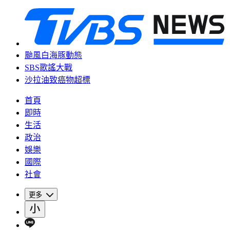
颱風白海豚動態
SBS歌謠大戰
沙拉油致癌物超標
首頁
即時
生活
政治
娛樂
國際
社會
更多