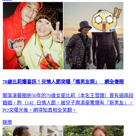
70歲比莉爆喜訊！兒情人節突曝「媽男友照」 網全傻眼
闖蕩演藝圈逾50年的70歲女星比莉（本名王雪娥）曾有過兩段
婚姻，昨（14）日情人節，被兒子周湯豪驚爆有「新男友」，
PO文曝光後，網得知真相全笑翻。
娛樂