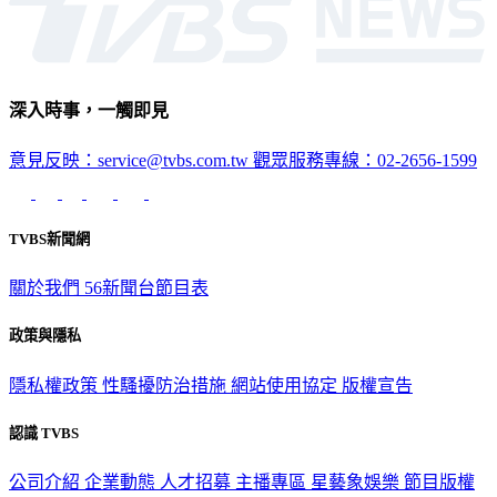
深入時事，一觸即見
意見反映：service@tvbs.com.tw
觀眾服務專線：02-2656-1599
TVBS新聞網
關於我們
56新聞台節目表
政策與隱私
隱私權政策
性騷擾防治措施
網站使用協定
版權宣告
認識 TVBS
公司介紹
企業動態
人才招募
主播專區
星藝象娛樂
節目版權