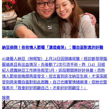
納豆病倒！依依情人節曝「潰堤痛哭」：獨自面對真的好難
41歲藝人納豆（林郁智）上月24日因頭痛就醫，經診斷發現腦
壓過高且有出血情況，先後動了2次引流手術，昨（14）日經
紀人透露納豆工作將告假至5月，這段期間將好好休養。而昨
情人節依依晚間再度發文，坦言直到這次納豆生病，才深深感
受到原來獨自面對如此困難，自己也確實情緒崩潰，但她也堅
強表示「我會好好照顧自己，才能好好照顧豆！」
娛樂