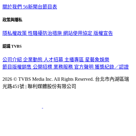
關於我們
56新聞台節目表
政策與隱私
隱私權政策
性騷擾防治措施
網站使用協定
版權宣告
認識 TVBS
公司介紹
企業動態
人才招募
主播專區
星藝象娛樂
節目版權銷售
公開招標
業務服務
官方聲明
獲獎紀錄／認證
2026 © TVBS Media Inc. All Rights Reserved. 台北市內湖區瑞
光路451號 | 聯利媒體股份有限公司