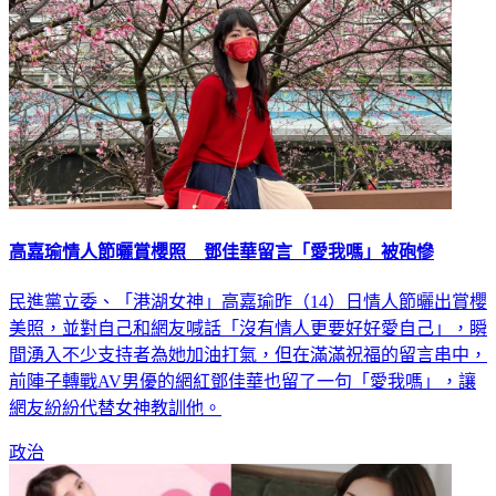
高嘉瑜情人節曬賞櫻照 鄧佳華留言「愛我嗎」被砲慘
民進黨立委、「港湖女神」高嘉瑜昨（14）日情人節曬出賞櫻
美照，並對自己和網友喊話「沒有情人更要好好愛自己」，瞬
間湧入不少支持者為她加油打氣，但在滿滿祝福的留言串中，
前陣子轉戰AV男優的網紅鄧佳華也留了一句「愛我嗎」，讓
網友紛紛代替女神教訓他。
政治