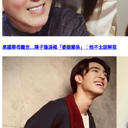
高國華母離世…陳子璇淚揭「婆媳關係」：她不太諒解我