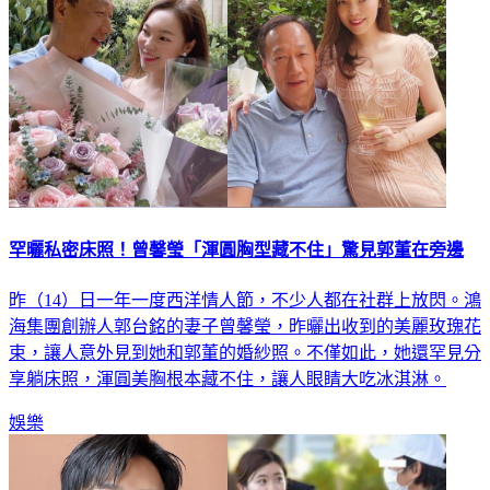
罕曬私密床照！曾馨瑩「渾圓胸型藏不住」驚見郭董在旁邊
昨（14）日一年一度西洋情人節，不少人都在社群上放閃。鴻
海集團創辦人郭台銘的妻子曾馨瑩，昨曬出收到的美麗玫瑰花
束，讓人意外見到她和郭董的婚紗照。不僅如此，她還罕見分
享躺床照，渾圓美胸根本藏不住，讓人眼睛大吃冰淇淋。
娛樂