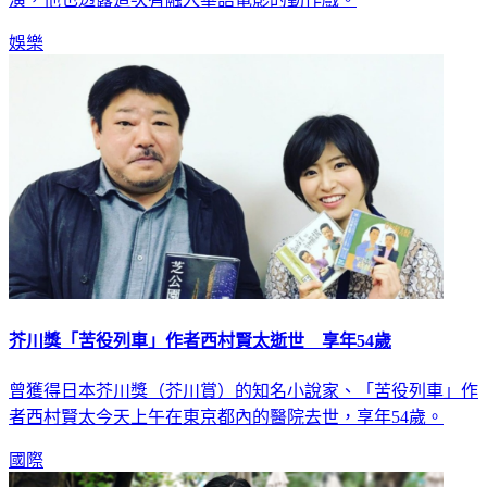
演，他也透露這次有融入華語電影的動作戲。
娛樂
芥川獎「苦役列車」作者西村賢太逝世 享年54歲
曾獲得日本芥川獎（芥川賞）的知名小說家、「苦役列車」作
者西村賢太今天上午在東京都內的醫院去世，享年54歲。
國際