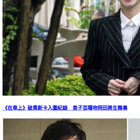
《在車上》破奧斯卡入圍紀錄 袁子芸曝吻岡田將生糗事