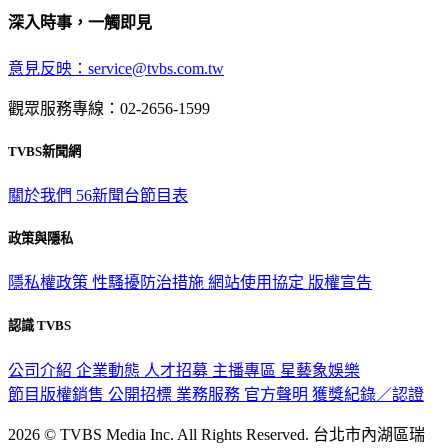
深入時事，一觸即見
意見反映：service@tvbs.com.tw
觀眾服務專線：02-2656-1599
TVBS新聞網
關於我們
56新聞台節目表
政策與隱私
隱私權政策
性騷擾防治措施
網站使用協定
版權宣告
認識 TVBS
公司介紹
企業動態
人才招募
主播專區
星藝象娛樂
節目版權銷售
公開招標
業務服務
官方聲明
獲獎紀錄／認證