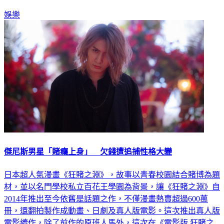
映。
娛樂
傑尼斯男星「賭癮上身」 欠錢遭追捕性格大變
日本超人氣漫畫《狂賭之淵》，故事以青春校園結合賭博為題
材，並以名門學校私立百花王學園為背景，讓《狂賭之淵》自
2014年推出至今依舊是話題之作，不僅漫畫熱賣超過600萬
冊，還翻拍製作成動畫、日劇及真人版電影。這次推出真人版