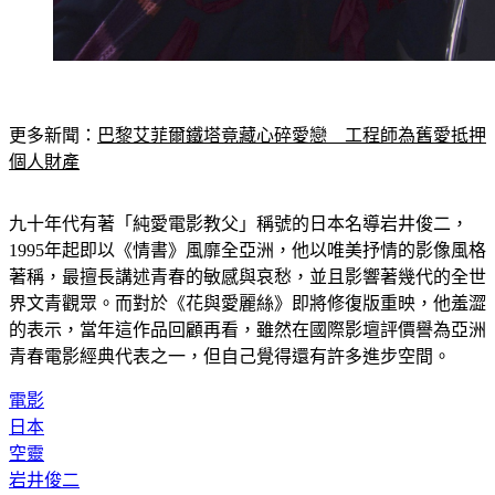
更多新聞：
巴黎艾菲爾鐵塔竟藏心碎愛戀　工程師為舊愛抵押
個人財產
九十年代有著「純愛電影教父」稱號的日本名導岩井俊二，
1995年起即以《情書》風靡全亞洲，他以唯美抒情的影像風格
著稱，最擅長講述青春的敏感與哀愁，並且影響著幾代的全世
界文青觀眾。而對於《花與愛麗絲》即將修復版重映，他羞澀
的表示，當年這作品回顧再看，雖然在國際影壇評價譽為亞洲
青春電影經典代表之一，但自己覺得還有許多進步空間。
電影
日本
空靈