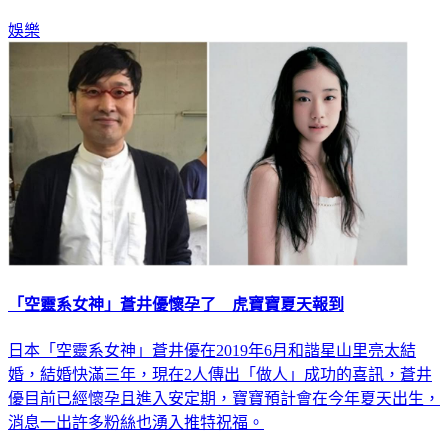
直接笑出聲。更多新聞：
娛樂
「空靈系女神」蒼井優懷孕了 虎寶寶夏天報到
日本「空靈系女神」蒼井優在2019年6月和諧星山里亮太結
婚，結婚快滿三年，現在2人傳出「做人」成功的喜訊，蒼井
優目前已經懷孕且進入安定期，寶寶預計會在今年夏天出生，
消息一出許多粉絲也湧入推特祝福。