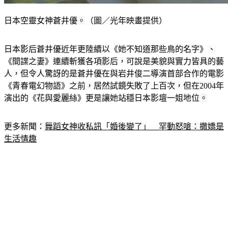
日本空靈女神蒼井優。（圖／光年映畫提供）
日本影后蒼井優近年更陸續以《她不知道那些鳥的名字》、
《間諜之妻》連續斬獲各項影后，可說是美貌與實力皆具的藝
人，但令人驚訝的是蒼井優在與岩井俊二導演首部合作的電影
《青春電幻物語》之前，居然試鏡失敗了上百次，但在2004年
演出的《花與愛麗絲》更是讓她站穩日本影壇一姐地位。
更多新聞：
舞蹈女神收私訊「婚後變了」　罕動怒嗆：撒嬌是
生活情趣