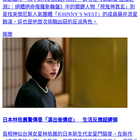
電影續作，除了前作的原班人馬外，這次在《電影版 狂賭之
淵2：絕體絕命俄羅斯輪盤》中的關鍵人物「視鬼神真玄」則
是找來傑尼斯人氣團體「JOHNNY’S WEST」的成員藤井流星
飾演，這也是他首次挑戰凶惡的反派角色。
娛樂
日本林依晨驚傳患「演出後遺症」 生活反應超遲頓