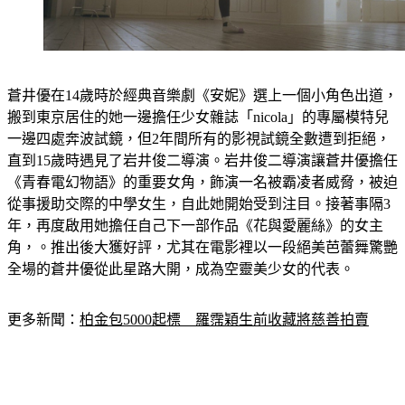
蒼井優在14歲時於經典音樂劇《安妮》選上一個小角色出道，
搬到東京居住的她一邊擔任少女雜誌「nicola」的專屬模特兒
一邊四處奔波試鏡，但2年間所有的影視試鏡全數遭到拒絕，
直到15歲時遇見了岩井俊二導演。岩井俊二導演讓蒼井優擔任
《青春電幻物語》的重要女角，飾演一名被霸凌者威脅，被迫
從事援助交際的中學女生，自此她開始受到注目。接著事隔3
年，再度啟用她擔任自己下一部作品《花與愛麗絲》的女主
角，。推出後大獲好評，尤其在電影裡以一段絕美芭蕾舞驚艷
全場的蒼井優從此星路大開，成為空靈美少女的代表。
更多新聞：
柏金包5000起標　羅霈穎生前收藏將慈善拍賣