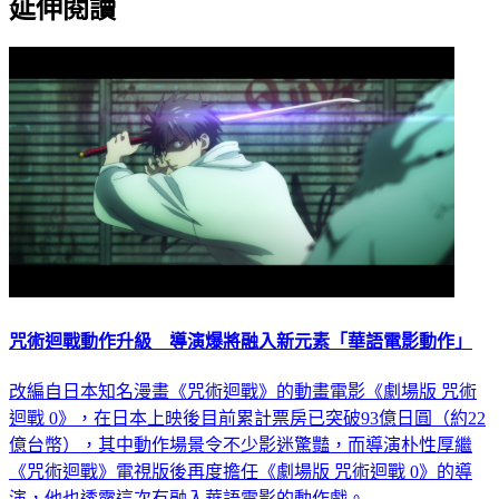
延伸閱讀
咒術迴戰動作升級 導演爆將融入新元素「華語電影動作」
改編自日本知名漫畫《咒術迴戰》的動畫電影《劇場版 咒術
迴戰 0》，在日本上映後目前累計票房已突破93億日圓（約22
億台幣），其中動作場景令不少影迷驚豔，而導演朴性厚繼
《咒術迴戰》電視版後再度擔任《劇場版 咒術迴戰 0》的導