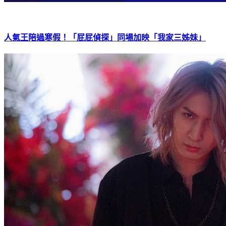
人氣王陪過寒假！「屁屁偵探」同場加映「我家三姊妹」