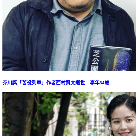
芥川獎「苦役列車」作者西村賢太逝世 享年54歲