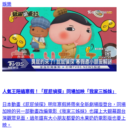
娛樂
人氣王陪過寒假！「屁屁偵探」同場加映「我家三姊妹」
日本動畫《屁屁偵探》明年寒假將帶來全新劇場版登台，同場
加映的另一部動畫改編電影《我家三姊妹》也躍上大銀幕跟台
灣觀眾見面，過年還有大小朋友都愛的水果奶奶電影版也要上