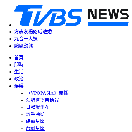
方志友楊銘威離婚
九合一大選
颱風動態
首頁
即時
生活
政治
娛樂
《VPOPASIA》開播
演唱會搶票情報
日韓爆米花
歌手動態
綜藝星聞
戲劇星聞