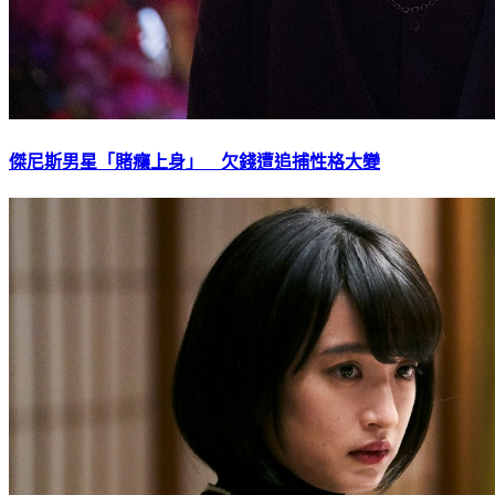
傑尼斯男星「賭癮上身」 欠錢遭追捕性格大變