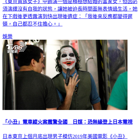
長相神似台灣女星林依晨的日本新生代女星門脇麥，在新作
《東京貴族女子》中飾演一個是積極想結婚的富家女，但因必
須演繹沒有自我的狀態，讓她被迫長時間面無表情過生活，她
在下戲後更透露演到快出現後遺症：「我後來反應都變得遲
頓，自己都忍不住擔心。」
娛樂
「小丑」電車縱火案震驚全國 日媒：恐無緣登上日本電視