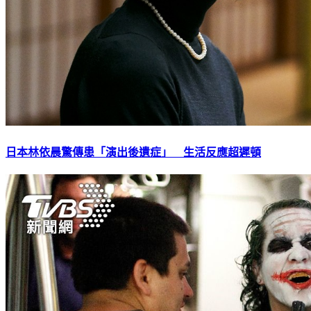
日本林依晨驚傳患「演出後遺症」 生活反應超遲頓