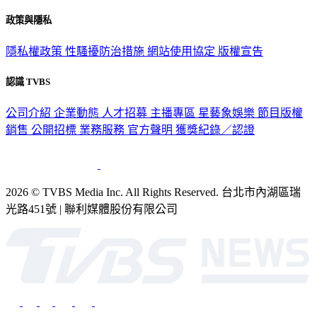
關於我們
56新聞台節目表
政策與隱私
隱私權政策
性騷擾防治措施
網站使用協定
版權宣告
認識 TVBS
公司介紹
企業動態
人才招募
主播專區
星藝象娛樂
節目版權
銷售
公開招標
業務服務
官方聲明
獲獎紀錄／認證
2026 © TVBS Media Inc. All Rights Reserved. 台北市內湖區瑞
光路451號 | 聯利媒體股份有限公司