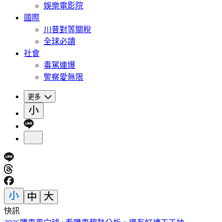
娛樂電影院
國際
川普對等關稅
全球必讀
社會
毒駕連爆
警察愛無限
更多
快訊