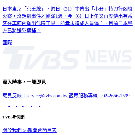
日本電車「小丑」殺人案才隔一週 又傳出男子掏利器嚇人
日本東京「京王線」，週日（31）才傳出「小丑」持刀行凶縱
火案，沒想到事件才剛滿1週，今（6）日上午又再度傳出有乘
客在車廂內掏出危險工具，所幸未造成人員傷亡，目前日本警
方已將嫌犯逮捕。
國際
深入時事，一觸即見
意見反映：service@tvbs.com.tw
觀眾服務專線：02-2656-1599
TVBS新聞網