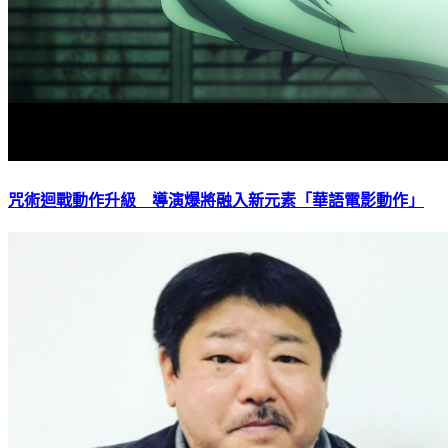
咒術迴戰動作升級 導演爆將融入新元素「華語電影動作」