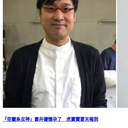
「空靈系女神」蒼井優懷孕了 虎寶寶夏天報到