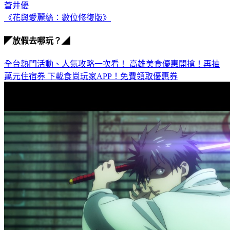
岩井俊二
蒼井優
《花與愛麗絲：數位修復版》
◤放假去哪玩？◢
全台熱門活動、人氣攻略一次看！
高雄美食優惠開搶！再抽
萬元住宿券
下載食尚玩家APP！免費領取優惠券