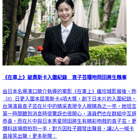
《在車上》破奧斯卡入圍紀錄 袁子芸曝吻岡田將生糗事
由日本名導濱口龍介執導的電影《在車上》繼坎城影展後，昨
（8）日更入圍本屆奧斯卡4項大獎，創下日本片的入圍紀錄。
台灣演員袁子芸在片中的精采表現令人眼睛為之一亮，她坦言
第一時間聽到消息時很驚訝也很開心，演員們也在群組中互道
恭喜。而在片中與日本男星岡田將生有精彩吻戲的袁子芸，更
爆料該場戲拍到一半，對方因肚子餓發出聲音，讓2人一喊卡