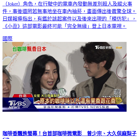
日本東京上個月底出現男子模仿2019年美國電影《小丑》
（Joker）角色，在行駛中的電車內發動無差別殺人及縱火事
件，事後還罔若無事地坐在車內抽菸，畫面傳出後震驚全球。
日媒報導指出，有鑑於該起案件以及後來出現的「模仿犯」，
《小丑》這部電影最終可能「完全無緣」登上日本電視。
國際