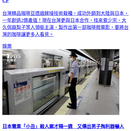
咖啡香飄進螢幕！台首部咖啡微電影 曾少宗、大久保麻梨子
CP
台灣精品咖啡豆透過嫁接技術栽種，成功外銷到大陸與日本，
一年創造2億產值！現在台灣更與日本合作，找來曾少宗、大
久保麻梨子等人領銜主演，製作出第一部咖啡微電影，要將台
灣的咖啡讓更多人看見。
娛樂