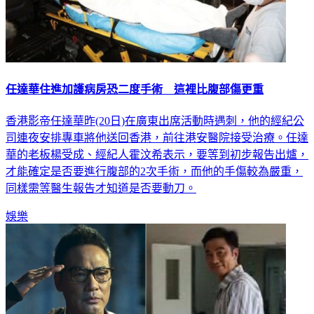
任達華住進加護病房恐二度手術 這裡比腹部傷更重
香港影帝任達華昨(20日)在廣東出席活動時遇刺，他的經紀公
司連夜安排專車將他送回香港，前往港安醫院接受治療。任達
華的老板楊受成、經紀人霍汶希表示，要等到初步報告出爐，
才能確定是否要進行腹部的2次手術，而他的手傷較為嚴重，
同樣需等醫生報告才知道是否要動刀。
娛樂