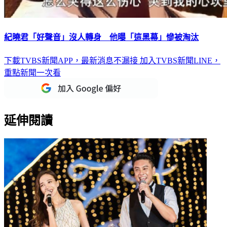
紀曉君「好聲音」沒人轉身 他曝「這黑幕」慘被淘汰
下載TVBS新聞APP，最新消息不漏接
加入TVBS新聞LINE，
重點新聞一次看
延伸閱讀