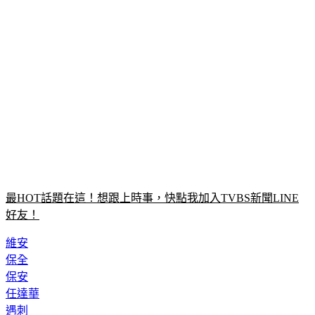
最HOT話題在這！想跟上時事，快點我加入TVBS新聞LINE
好友！
維安
保全
保安
任達華
遇刺