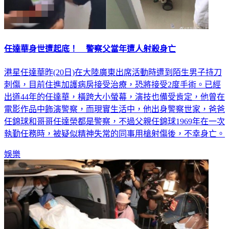
任達華身世遭起底！ 警察父當年遭人射殺身亡
港星任達華昨(20日)在大陸廣東出席活動時遭到陌生男子持刀
刺傷，目前住進加護病房接受治療，恐將接受2度手術。已經
出道44年的任達華，橫跨大小螢幕，演技也備受肯定，他曾在
電影作品中飾演警察，而現實生活中，他出身警察世家，爸爸
任錦球和哥哥任達榮都是警察，不過父親任錦球1969年在一次
執勤任務時，被疑似精神失常的同事用槍射傷後，不幸身亡。
娛樂