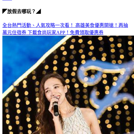
◤放假去哪玩？◢
全台熱門活動、人氣攻略一次看！
高雄美食優惠開搶！再抽
萬元住宿券
下載食尚玩家APP！免費領取優惠券