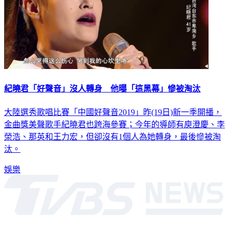
紀曉君「好聲音」沒人轉身 他曝「這黑幕」慘被淘汰
大陸選秀歌唱比賽「中國好聲音2019」昨(19日)新一季開播，
金曲獎美聲歌手紀曉君也跨海參賽；今年的導師有庾澄慶、李
榮浩、那英和王力宏，但卻沒有1個人為她轉身，最後慘被淘
汰。
娛樂