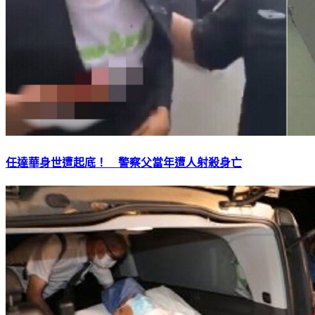
任達華身世遭起底！ 警察父當年遭人射殺身亡