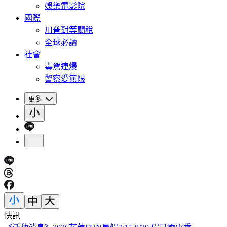
娛樂電影院
國際
川普對等關稅
全球必讀
社會
毒駕連爆
警察愛無限
更多
快訊