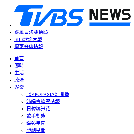
颱風白海豚動態
SBS歌謠大戰
優惠好康情報
首頁
即時
生活
政治
娛樂
《VPOPASIA》開播
演唱會搶票情報
日韓爆米花
歌手動態
綜藝星聞
戲劇星聞