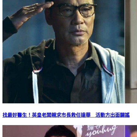
找最好醫生！英皇老闆親求市長救任達華 活動方出面闢謠