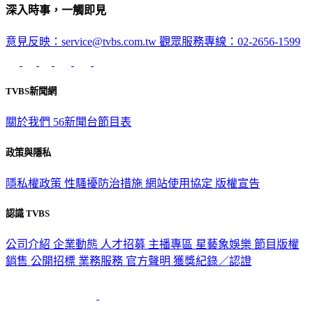
深入時事，一觸即見
意見反映：service@tvbs.com.tw
觀眾服務專線：02-2656-1599
TVBS新聞網
關於我們
56新聞台節目表
政策與隱私
隱私權政策
性騷擾防治措施
網站使用協定
版權宣告
認識 TVBS
公司介紹
企業動態
人才招募
主播專區
星藝象娛樂
節目版權
銷售
公開招標
業務服務
官方聲明
獲獎紀錄／認證