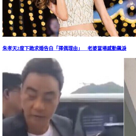
朱孝天2度下跪求婚告白「擇偶理由」 老婆當場感動飆淚