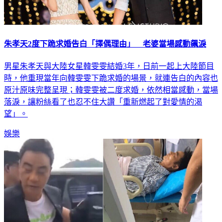
朱孝天2度下跪求婚告白「擇偶理由」 老婆當場感動飆淚
男星朱孝天與大陸女星韓雯雯結婚3年，日前一起上大陸節目
時，他重現當年向韓雯雯下跪求婚的場景，就連告白的內容也
原汁原味完整呈現；韓雯雯被二度求婚，依然相當感動，當場
落淚，讓粉絲看了也忍不住大讚「重新燃起了對愛情的渴
望」。
娛樂