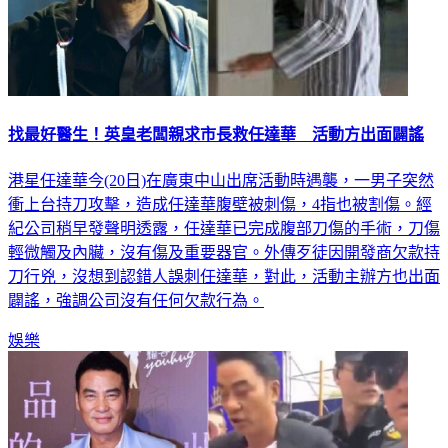
找最好醫生！英皇老闆親求市長救任達華 活動方出面闢謠
港星任達華今(20日)在廣東中山出席活動時遇襲，一男子突然
衝上台持刀攻擊，造成任達華腹壁被刺傷，4指也被割傷。經
紀公司稍早發聲明透露，任達華已完成腹部刀傷的手術，刀傷
輕微觸及內臟，沒有傷及重要器官。外傳歹徒因開發商欠款持
刀行兇，沒想到認錯人誤刺任達華，對此，活動主辦方也出面
闢謠，強調公司沒有任何欠款行為。
娛樂