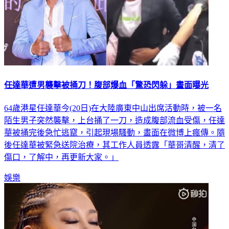
任達華遭男襲擊被捅刀！腹部爆血「驚恐閃躲」畫面曝光
64歲港星任達華今(20日)在大陸廣東中山出席活動時，被一名
陌生男子突然襲擊，上台捅了一刀，造成腹部流血受傷，任達
華被捅完後急忙逃竄，引起現場騷動，畫面在微博上瘋傳。隨
後任達華被緊急送院治療，其工作人員透露「華哥清醒，清了
傷口，了解中，再更新大家。」
娛樂