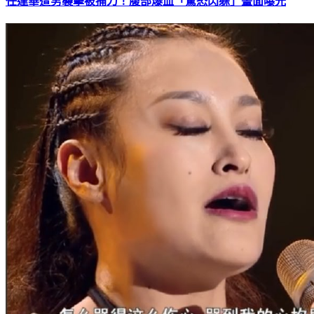
任達華遭男襲擊被捅刀！腹部爆血「驚恐閃躲」畫面曝光