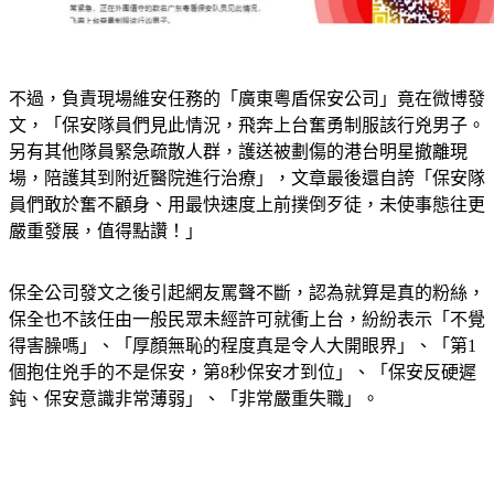
不過，負責現場維安任務的「廣東粵盾保安公司」竟在微博發
文，「保安隊員們見此情況，飛奔上台奮勇制服該行兇男子。
另有其他隊員緊急疏散人群，護送被劃傷的港台明星撤離現
場，陪護其到附近醫院進行治療」，文章最後還自誇「保安隊
員們敢於奮不顧身、用最快速度上前撲倒歹徒，未使事態往更
嚴重發展，值得點讚！」
保全公司發文之後引起網友罵聲不斷，認為就算是真的粉絲，
保全也不該任由一般民眾未經許可就衝上台，紛紛表示「不覺
得害臊嗎」、「厚顏無恥的程度真是令人大開眼界」、「第1
個抱住兇手的不是保安，第8秒保安才到位」、「保安反硬遲
鈍、保安意識非常薄弱」、「非常嚴重失職」。