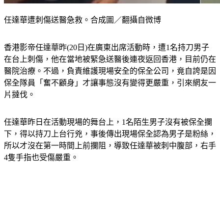
任達華遭刺傷送醫急救。合成圖／翻攝自微博
香港影帝任達華昨(20日)在廣東出席活動時，遭1名持刀男子
在台上刺傷，他在當地被緊急送醫後連夜返回香港，目前仍在
醫院治療。不過，負責維護現場安全的保全公司，竟自誇是因
保全隊員「奮不顧身」才讓事態沒有變得更嚴重，引來網友一
片撻伐。
任達華昨日在活動現場的舞台上，1名陌生男子沒有被保全攔
下，得以持刀上台行兇，事後傳出現場保全認為男子是粉絲，
所以才沒在第一時間上前攔阻，導致任達華被刺中腹部，右手
4隻手指也受傷嚴重。