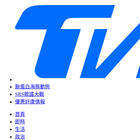
颱風白海豚動態
SBS歌謠大戰
優惠好康情報
首頁
即時
生活
政治