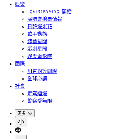
娛樂
《VPOPASIA》開播
演唱會搶票情報
日韓爆米花
歌手動態
綜藝星聞
戲劇星聞
娛樂電影院
國際
川普對等關稅
全球必讀
社會
毒駕連爆
警察愛無限
更多