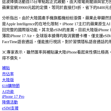
這波降價活動自15日零點起正式啟動，由大陸電商龍頭與官方授權店
蘋果官網39900元起的定價，等同於直接打8折，省下的84
分析指出，由於大陸國產手機旗艦機紛紛漲價，蘋果此舉顯然
是Apple Intelligence的在地化限制。iPhone 1
回完整的國際版功能。其次是eSIM的差異，目前大陸版iPhone
薄款iPhone 17 Air，全球版本據傳均取消實體卡槽、僅支
FaceTime語音通話，僅能進行視訊，對於習慣隱私語音通話
3C專家表示，雖然匯率與補貼讓大陸iPhone看起來性價比
得不償失。
補貼
市佔率
大陸版
618購物節
AI功能
iPhone 17 Pro
降價活動
eSIM支援