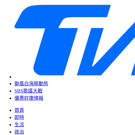
颱風白海豚動態
SBS歌謠大戰
優惠好康情報
首頁
即時
生活
政治