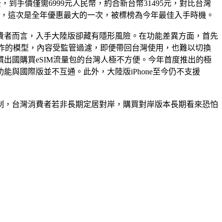
，到手價僅需6999元人民幣，約合新台幣31495元，對比台灣
來影響，這次是全年優惠最大的一次，被標榜為今年最佳入手時機。
費者而言，入手大陸版卻藏有隱形風險。在功能差異方面，首先
度等當地廠商合作的模型，內容受監管過濾，即便帶回台灣使用，也難以切換
這對習慣出國購買eSIM流量包的台灣人極不方便。今年首度推出的極
且功能與國際版並不互通。此外，大陸版iPhone至今仍不支援
的限制，台灣消費者若非長期定居對岸，購買對岸版本長期看來恐怕