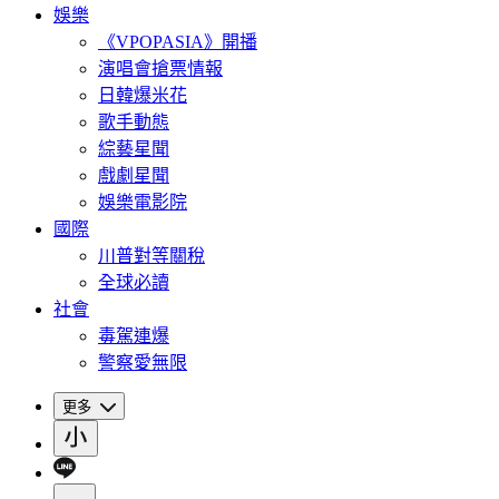
娛樂
《VPOPASIA》開播
演唱會搶票情報
日韓爆米花
歌手動態
綜藝星聞
戲劇星聞
娛樂電影院
國際
川普對等關稅
全球必讀
社會
毒駕連爆
警察愛無限
更多