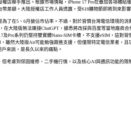
聯手推出。根據市場情報，iPhone 17 Pro在疊加各項補貼後
00元台幣差額。大陸授權店工作人員透露，受618購物節即將到
是為了在5、6月搶佔市佔率。不過，對於習慣台灣電信環境的消
7主打的蘋果原生AI，在大陸版無法連接ChatGPT，據悉將改採與百
 17及Pro系列仍堅持雙實體Nano-SIM卡槽，不支援eSIM，
援eSIM，雖然大陸版Air可能勉強跟進支援，但僅限特定電信業者，
的用戶來說，是長久以來的痛點。
極高，但考慮到保固維修、二手機行情，以及核心AI與通訊功能