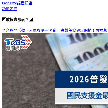
FaceTime語音通話
功能差異
◤放假去哪玩？◢
全台熱門活動、人氣攻略一次看！
高雄美食優惠開搶！再抽萬