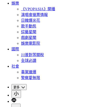
娛樂
《VPOPASIA》開播
演唱會搶票情報
日韓爆米花
歌手動態
綜藝星聞
戲劇星聞
娛樂電影院
國際
川普對等關稅
全球必讀
社會
毒駕連爆
警察愛無限
更多