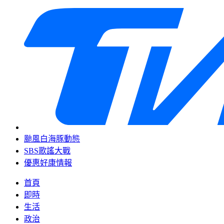
颱風白海豚動態
SBS歌謠大戰
優惠好康情報
首頁
即時
生活
政治