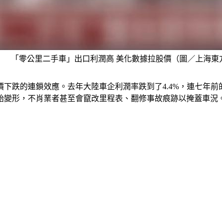
「零公里二手車」出口利潤高 美化數據拉股價（圖／上海東
下跌的連鎖效應。去年大陸車企利潤率跌到了4.4%，連七年前
胎變形，不肖業者甚至會竄改里程表、翻修事故痕跡以掩蓋車況