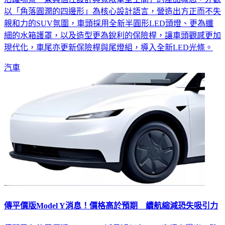
以「角落圓潤的四邊形」為核心設計語言，營造出方正而不失
親和力的SUV氛圍，車頭採用全新半圓形LED頭燈、更為纖
細的水箱護罩，以及造型更為銳利的保險桿，讓車頭觀感更加
現代化，車尾亦更新保險桿與尾燈組，導入全新LED光條。
汽車
傳平價版Model Y消息！價格高於預期 續航縮減恐失吸引力