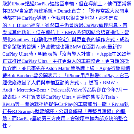
駛將iPhone透過CarPlay連接至車輛，但在導航上，他們更常選
擇BMW自家的內建系統。Durach直言：「外界常說大家開車
時都在用CarPlay導航，但我可以很肯定地說，那不是真
的。」Durach補充，雖然車主仍會透過CarPlay處理訊息、音
樂或其他功能，但在導航上，BMW系統因結合語音操作、智
慧化Routines（自動化情境設定）與更直覺的操作方式，成為
更多駕駛的首選，這些數據也讓BMW在面對Apple最新的
CarPlay Ultra時，明確表態「沒有導入計畫」。Apple在2025年
正式推出CarPlay Ultra，主打更深入的車輛整合、更直觀的操
作介面，並已率先在Aston Martin等品牌上線，Apple行銷副總
裁Bob Borchers曾公開表示：「iPhone用戶熱愛CarPlay，它已
經徹底改變了人們與車輛互動的方式。」然而，BMW、
Audi、Mercedes-Benz、Polestar與Volvo等品牌卻在今年7月一
致表態，不打算支援CarPlay Ultra。這樣的態度與Tesla、
Rivian等一開始就拒絕提供CarPlay的車廠如出一轍，Rivian執
行長RJ Scaringe就曾解釋，公司系統是「完整且無縫」的體
驗，而CarPlay屬於第三方應用，會破壞車輛內部系統的整合
性。