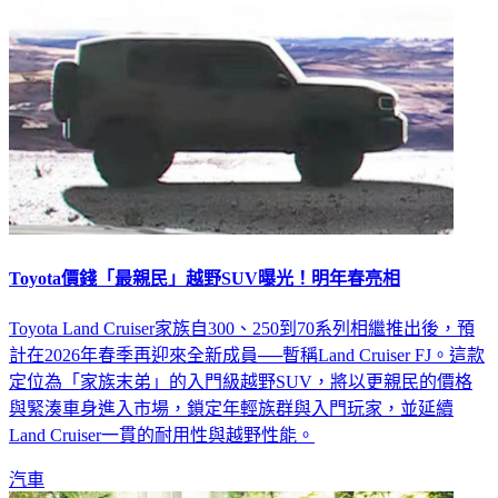
Toyota價錢「最親民」越野SUV曝光！明年春亮相
Toyota Land Cruiser家族自300、250到70系列相繼推出後，預
計在2026年春季再迎來全新成員──暫稱Land Cruiser FJ。這款
定位為「家族末弟」的入門級越野SUV，將以更親民的價格
與緊湊車身進入市場，鎖定年輕族群與入門玩家，並延續
Land Cruiser一貫的耐用性與越野性能。
汽車