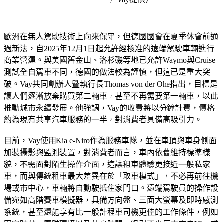
歐洲在無人駕駛技術上向來保守，但德國國會在夏季休會前通
過新法，自2025年12月1日起允許經核准的遠端駕駛車輛進行
商業營運。與美國舊金山、洛杉磯等地已允許Waymo與Cruise
測試全自駕車不同，德國的做法較為謹慎，但這已是重大突
破。Vay共同創辦人暨執行長Thomas von der Ohe指出，目標是
讓人們逐漸放棄購買第二輛車，甚至不再需要第一輛車，以此
推動城市永續發展。他強調，Vay的收費將以分鐘計費，價格
約為現有共享汽車服務的一半，對消費者具備高吸引力。
目前，Vay使用Kia e-Niro作為服務車隊，並在車頂與車身側面
加裝攝影與監測裝置，對消費者而言，車內依舊維持標準樣
貌，不需面對陌生操作介面，這讓租車體驗更接近一般私家
車，而與傳統租車最大差異在於「取車模式」，不必再前往機
場或市中心，車輛將自動駛抵住家門口。遠端駕駛員的操作設
備宛如高階賽車模擬器，具備方向盤、三面大螢幕及即時感測
系統，甚至還能享有比一般計程車司機更佳的工作條件，例如