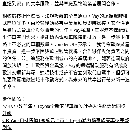
直送到家」的共享服務，並與車廠及物流業者展開合作。
相較於技術門檻高、法規複雜的全自駕車，Vay的遠端駕駛模
式簡單許多，由於背後始終有專業駕駛員即時操控，安全性更
易獲得監管單位與消費者的信任。Vay強調，其服務不僅能減
少停車空間需求，還能透過電動車隊降低排放，進一步減少道
路上不必要的車輛數量。von der Ohe表示：「我們希望透過這
筆投資，進一步鞏固與歐盟監管機構、合作夥伴與消費者之間
的信任，並加速服務在歐洲城市的商業落地。」隨著德國政府
開放法規，加上歐盟資金奧援，Vay的遠端駕駛服務有望成為
歐洲交通新典範，這項技術或許不會立刻取代自駕車，但卻可
能更務實地改變城市移動方式，為未來的共享出行帶來新一波
革命。
延伸閱讀：
bZ4X小改首演，Toyota全新家族車頭設計導入性能效能同步
升級
GR Yaris自排售價199萬元上市，Toyota暴力鴨家族雙車型完整
到位