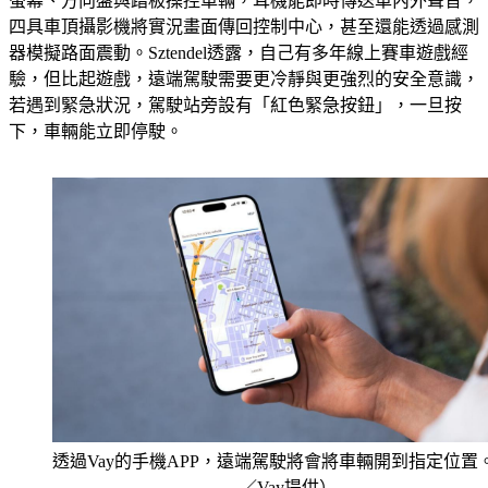
螢幕、方向盤與踏板操控車輛，耳機能即時傳送車內外聲音，
四具車頂攝影機將實況畫面傳回控制中心，甚至還能透過感測
器模擬路面震動。Sztendel透露，自己有多年線上賽車遊戲經
驗，但比起遊戲，遠端駕駛需要更冷靜與更強烈的安全意識，
若遇到緊急狀況，駕駛站旁設有「紅色緊急按鈕」，一旦按
下，車輛能立即停駛。
透過Vay的手機APP，遠端駕駛將會將車輛開到指定位置。
／Vay提供）