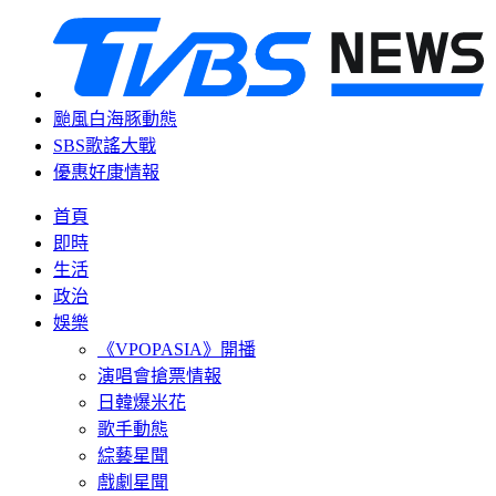
颱風白海豚動態
SBS歌謠大戰
優惠好康情報
首頁
即時
生活
政治
娛樂
《VPOPASIA》開播
演唱會搶票情報
日韓爆米花
歌手動態
綜藝星聞
戲劇星聞