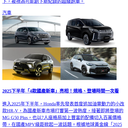
下，被視為可能創下新紀錄的超級跑車。
汽車
2025下半年「4款國產新車」亮相！規格、登場時間一次看
進入2025年下半年，Honda率先發表首度追加油電動力的小改
款HR-V，為國產新車市場打響第一波熱度，接著即將登場的
MG G50 Plus，也以7人座格局加上豐富的配備切入百萬價格
帶，在國產MPV級距掀起一波話題。根據地球黃金線「2025