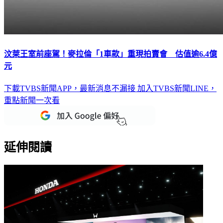
汶萊王室前座駕！麥拉倫「1車款」重現拍賣會 估值逾6.4億
元
下載TVBS新聞APP，最新消息不漏接
加入TVBS新聞LINE，
重點新聞一次看
延伸閱讀