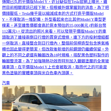
傳聞已久的平價版Model Y，近日疑似在Tesla官網上曝光，雖
然目前相關資訊已經下架，但根據外媒掌握到的消息，為了把
價錢壓低，Tesla幾乎是以縮減成本的方式打造平價版Model
Y，不僅取消一堆配備，外型看起來也比其他Model Y車型更
樸素，甚至連售價都會高於原本預估的35,000美元 (約新台幣
112萬元)。從流出的照片來看，可以發現平價版Model Y的車
頭取消了連接兩側日行燈的貫穿式燈條，連下方的投射燈組都
一併取消，直接整合到日行燈內，整個前保桿造型包含進氣格
柵也因此變得更簡潔，但改款後新增的前鏡頭仍繼續保留。外
觀上的不同之處還有輪圈改為18吋規格，搭配黑色塑料製作的
輪圈整流罩，為了加強隔熱功效而特別加入鍍銀塗層的全景玻
璃車頂，在平價版Model Y上也會被取消，取而代之的可能是
黑色塗裝的實體車頂與米白色車內頂篷。
汽車