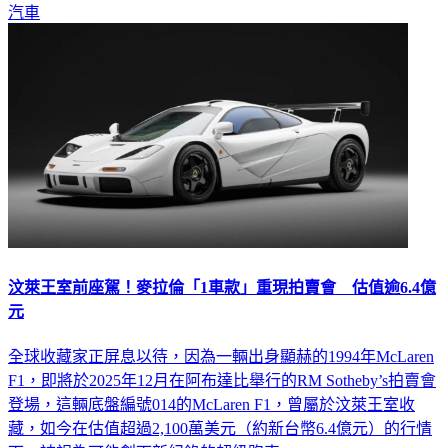
汽車
汶萊王室前座駕！麥拉倫「1車款」重現拍賣會 估值逾6.4億
元
全球收藏家正屏息以待，因為一輛出身顯赫的1994年McLaren
F1，即將於2025年12月在阿布達比舉行的RM Sotheby’s拍賣會
登場，這輛底盤編號014的McLaren F1，曾屬於汶萊王室收
藏，如今在估值超過2,100萬美元（約新台幣6.4億元）的行情