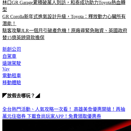
林口GR Garage累積破萬人到訪，和泰成功助力Toyota熱血轉
型
GR Corolla新年式進氣設計升級，Toyota：釋放動力心臟所有
潛能！
駭客攻擊JLR一個月引破產危機！原廠尋緊急融資、英國政府
替15億英鎊貸款擔保
新創公司
自駕車
遠端駕駛
Vay
電動租車
移動體驗
◤放假去哪玩？◢
全台熱門活動、人氣攻略一次看！
高雄美食優惠開搶！再抽
萬元住宿券
下載食尚玩家APP！免費領取優惠券