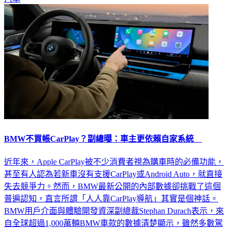
BMW不買帳CarPlay？副總曝：車主更依賴自家系統
近年來，Apple CarPlay被不少消費者視為購車時的必備功能，
甚至有人認為若新車沒有支援CarPlay或Android Auto，就直接
失去競爭力。然而，BMW最新公開的內部數據卻挑戰了這個
普遍認知，直言所謂「人人靠CarPlay導航」其實是個神話。
BMW用戶介面與體驗開發資深副總裁Stephan Durach表示，來
自全球超過1,000萬輛BMW車款的數據清楚顯示，雖然多數駕