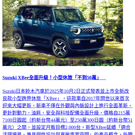
Suzuki XBee全面升級！小型休旅「不到50萬」
Suzuki日本鈴木汽車於2025年10月2日正式發表並上市全新改
良款小型跨界休旅「XBee」，這款車自2017年問世以來首次
迎來大幅更新，新車不僅在外觀與內裝設計上進行全面革新，
更針對動力、油耗、安全與科技配備全面升級，價格自215萬
7100日圓起（約新台幣44萬元）至250萬300日圓（約新台幣51
萬元）之間，並設定月販目標2,000台。新型XBee延續「適合
活躍場景、兼具個性設計與寬敞車室空間」的產品概念，外觀