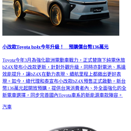
小改款Toyota bz4x今年升級！ 預購價台幣136萬元
Toyota今年3月為強化歐洲電動車戰力，正式替旗下純電休旅
bZ4X發布小改款更新，針對外觀升級，同時亦對電池、馬達
效能提升，讓bZ4X在動力表現、續航里程上都繳出更好表
現。如今，總代理和泰宣布小改款bZ4X預售正式啟動，新台
幣136萬元起開放預購，提供台灣消費者內、外全面強化的全
新電車選擇，同步完善國內Toyota車系的新能源車款陣容。
汽車