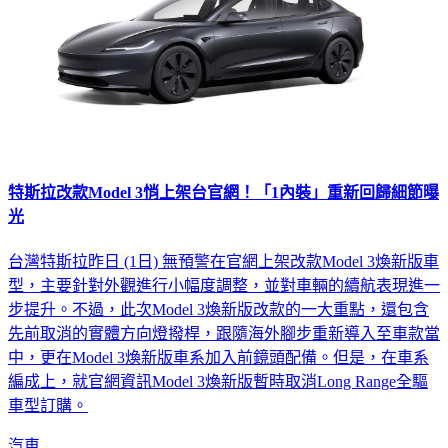
特斯拉改款Model 3悄上架台官網！「1內裝」重新回歸細節曝
光
台灣特斯拉昨日 (1日) 無預警在官網上架改款Model 3煥新版車
型，主要針對外觀進行小幅度調整，並對車輛的續航表現進一
步提升。不過，此次Model 3煥新版改款的一大重點，還包含
先前取消的實體方向燈撥桿，跟隨海外腳步重新導入至車款當
中，更在Model 3煥新版車系加入前鏡頭配備。但是，在車系
編成上，就官網資訊Model 3煥新版暫時取消Long Range全驅
車型訂購。
汽車