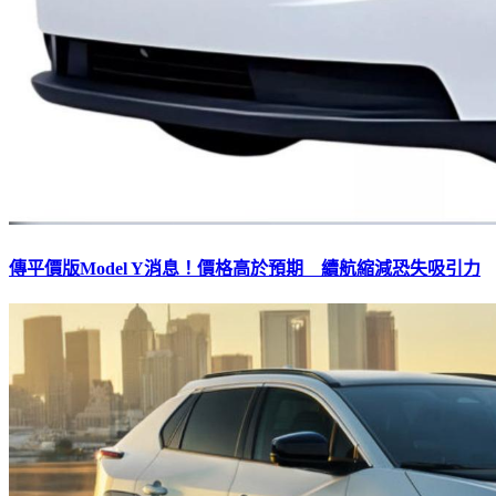
傳平價版Model Y消息！價格高於預期 續航縮減恐失吸引力