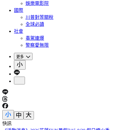
娛樂電影院
國際
川普對等關稅
全球必讀
社會
毒駕連爆
警察愛無限
更多
快訊