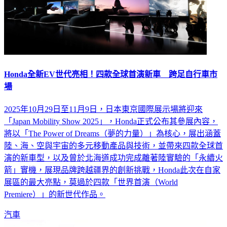
Honda全新EV世代亮相！四款全球首演新車 跨足自行車市
場
2025年10月29日至11月9日，日本東京國際展示場將迎來
「Japan Mobility Show 2025」，Honda正式公布其參展內容，
將以「The Power of Dreams（夢的力量）」為核心，展出涵蓋
陸、海、空與宇宙的多元移動產品與技術，並帶來四款全球首
演的新車型，以及曾於北海道成功完成離著陸實驗的「永續火
箭」實機，展現品牌跨越疆界的創新挑戰，Honda此次在自家
展區的最大亮點，莫過於四款「世界首演（World
Premiere）」的新世代作品。
汽車